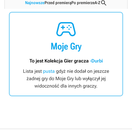

Najnowsze
Przed premierą
Po premierze
A-Z

Moje Gry
To jest Kolekcja Gier gracza
-Durbi
Lista jest
pusta
gdyż nie dodał on jeszcze
żadnej gry do Moje Gry lub wyłączył jej
widoczność dla innych graczy.