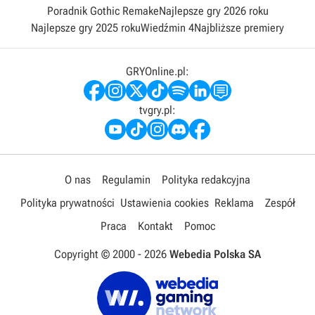
Poradnik Gothic Remake
Najlepsze gry 2026 roku
Najlepsze gry 2025 roku
Wiedźmin 4
Najbliższe premiery
GRYOnline.pl:
tvgry.pl:
O nas
Regulamin
Polityka redakcyjna
Polityka prywatności
Ustawienia cookies
Reklama
Zespół
Praca
Kontakt
Pomoc
Copyright © 2000 -
2026
Webedia Polska SA