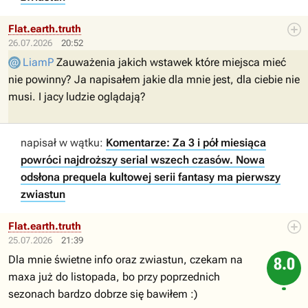
Flat.earth.truth
26.07.2026
20:52
LiamP
Zauważenia jakich wstawek które miejsca mieć
nie powinny? Ja napisałem jakie dla mnie jest, dla ciebie nie
musi. I jacy ludzie oglądają?
napisał w wątku:
Komentarze: Za 3 i pół miesiąca
powróci najdroższy serial wszech czasów. Nowa
odsłona prequela kultowej serii fantasy ma pierwszy
zwiastun
Flat.earth.truth
25.07.2026
21:39
Dla mnie świetne info oraz zwiastun, czekam na
8.0
maxa już do listopada, bo przy poprzednich
sezonach bardzo dobrze się bawiłem :)