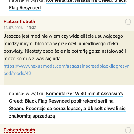
napisał w wątku:
Komentarze: Assassin’s Creed: Black
Flag Resynced
Flat.earth.truth
13.07.2026
13:32
Jeszcze jest mod nie wiem czy widzieliście usuwającego
między innymi bloom'a w grze czyli upierdliwego efektu
poświaty. Niestety osobiście nie potrafię go zainstalować i
może komuś z was się uda..
https://www.nexusmods.com/assassinscreedblackflagresyn
ced/mods/42
napisał w wątku:
Komentarze: W 40 minut Assassin’s
Creed: Black Flag Resynced pobił rekord serii na
Steam. Recenzje są coraz lepsze, a Ubisoft chwali się
znakomitą sprzedażą
Flat.earth.truth