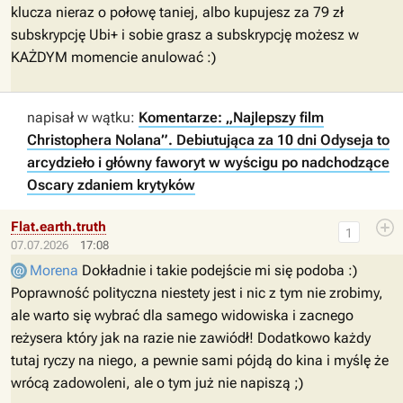
klucza nieraz o połowę taniej, albo kupujesz za 79 zł
subskrypcję Ubi+ i sobie grasz a subskrypcję możesz w
KAŻDYM momencie anulować :)
napisał w wątku:
Komentarze: „Najlepszy film
Christophera Nolana”. Debiutująca za 10 dni Odyseja to
arcydzieło i główny faworyt w wyścigu po nadchodzące
Oscary zdaniem krytyków
Flat.earth.truth
1
07.07.2026
17:08
Morena
Dokładnie i takie podejście mi się podoba :)
Poprawność polityczna niestety jest i nic z tym nie zrobimy,
ale warto się wybrać dla samego widowiska i zacnego
reżysera który jak na razie nie zawiódł! Dodatkowo każdy
tutaj ryczy na niego, a pewnie sami pójdą do kina i myślę że
wrócą zadowoleni, ale o tym już nie napiszą ;)