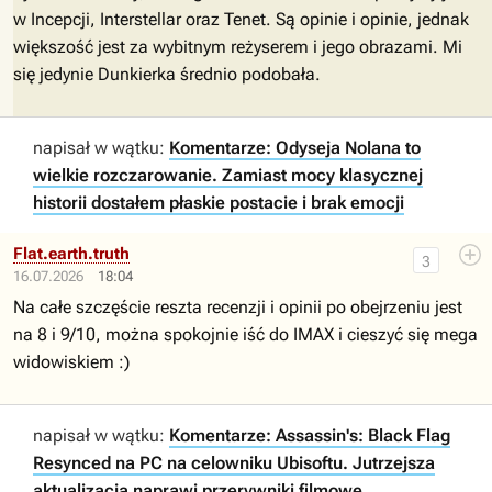
w Incepcji, Interstellar oraz Tenet. Są opinie i opinie, jednak
większość jest za wybitnym reżyserem i jego obrazami. Mi
się jedynie Dunkierka średnio podobała.
napisał w wątku:
Komentarze: Odyseja Nolana to
wielkie rozczarowanie. Zamiast mocy klasycznej
historii dostałem płaskie postacie i brak emocji
Flat.earth.truth
3
16.07.2026
18:04
Na całe szczęście reszta recenzji i opinii po obejrzeniu jest
na 8 i 9/10, można spokojnie iść do IMAX i cieszyć się mega
widowiskiem :)
napisał w wątku:
Komentarze: Assassin's: Black Flag
Resynced na PC na celowniku Ubisoftu. Jutrzejsza
aktualizacja naprawi przerywniki filmowe