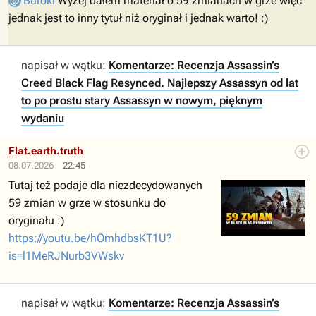
Buroki
Wyżej dałem materiał o 59 zmianach w grze więc
jednak jest to inny tytuł niż oryginał i jednak warto! :)
napisał w wątku:
Komentarze: Recenzja Assassin’s
Creed Black Flag Resynced. Najlepszy Assassyn od lat
to po prostu stary Assassyn w nowym, pięknym
wydaniu
Flat.earth.truth
08.07.2026
22:45
Tutaj też podaje dla niezdecydowanych
59 zmian w grze w stosunku do
oryginału :)
https://youtu.be/hOmhdbsKT1U?
is=l1MeRJNurb3VWskv
napisał w wątku:
Komentarze: Recenzja Assassin’s