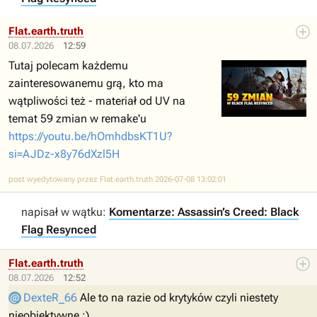
Flat.earth.truth
08.07.2026
12:59
Tutaj polecam każdemu
zainteresowanemu grą, kto ma
wątpliwości też - materiał od UV na
temat 59 zmian w remake'u
https://youtu.be/hOmhdbsKT1U?
si=AJDz-x8y76dXzl5H
post wyedytowany przez Flat.earth.truth 2026-07-08 13:02:01
napisał w wątku:
Komentarze: Assassin’s Creed: Black
Flag Resynced
Flat.earth.truth
08.07.2026
12:52
DexteR_66
Ale to na razie od krytyków czyli niestety
nieobiektywne ;)