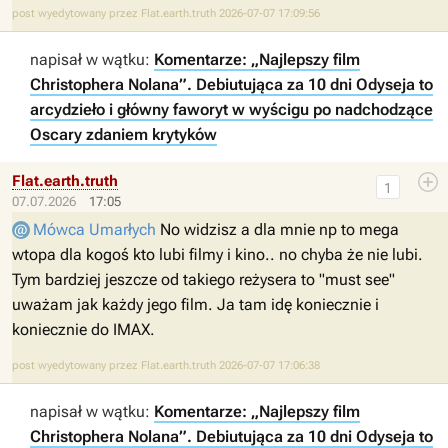
post wyedytowany przez Flat.earth.truth 2026-07-07 17:09:56
napisał w wątku:
Komentarze: „Najlepszy film
Christophera Nolana”. Debiutująca za 10 dni Odyseja to
arcydzieło i główny faworyt w wyścigu po nadchodzące
Oscary zdaniem krytyków
Flat.earth.truth
1
07.07.2026
17:05
Mówca Umarłych
No widzisz a dla mnie np to mega
wtopa dla kogoś kto lubi filmy i kino.. no chyba że nie lubi.
Tym bardziej jeszcze od takiego reżysera to "must see"
uważam jak każdy jego film. Ja tam idę koniecznie i
koniecznie do IMAX.
post wyedytowany przez Flat.earth.truth 2026-07-07 17:06:38
napisał w wątku:
Komentarze: „Najlepszy film
Christophera Nolana”. Debiutująca za 10 dni Odyseja to