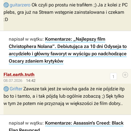
guitarzero
Ok czyli po prostu nie trafiłem ;) Ja z kolei z PC
plebs, gra już na Stream wstępnie zainstalowana i czekam
:D
napisał w wątku:
Komentarze: „Najlepszy film
Christophera Nolana”. Debiutująca za 10 dni Odyseja to
arcydzieło i główny faworyt w wyścigu po nadchodzące
Oscary zdaniem krytyków
Flat.earth.truth
1
08.07.2026
14:42
Grifter
Zawsze tak jest że wiocha gada że nie pójdzie itp
bo to i tamto, a i tak pójdą lub ogólnie zobaczą ;) Sęk tylko
w tym że potem nie przyznają w większości że film dobry..
napisał w wątku:
Komentarze: Assassin’s Creed: Black
Flag Resynced