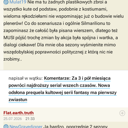
Mulat19
Nie ma tu żadnych plastikowych zbroi a
wszystko kute od podstaw, podobnie z kostiumami,
wieloma rękodziełami nie wspominając już o budowie wielu
plenerów! Co do scenariusza i ogólnie Silmarilionu to
zapominasz że całość była pisana wierszem, dlatego też
MUSI pójść trochę zmian by akcja była spójna i wartka, a
dialogi ciekawe! Dla mnie oba sezony wyśmienite mimo
wszędobylskiej poprawności politycznej z którą nic nie
zrobimy..
napisał w wątku:
Komentarze: Za 3 i pół miesiąca
powróci najdroższy serial wszech czasów. Nowa
odsłona prequela kultowej serii fantasy ma pierwszy
zwiastun
Flat.earth.truth
25.07.2026
21:33
NewGravedigger
Ja bardzo, poprzednie 2 sezony