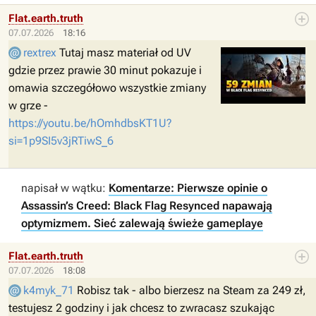
Flat.earth.truth
07.07.2026
18:16
rextrex
Tutaj masz materiał od UV
gdzie przez prawie 30 minut pokazuje i
omawia szczegółowo wszystkie zmiany
w grze -
https://youtu.be/hOmhdbsKT1U?
si=1p9SI5v3jRTiwS_6
napisał w wątku:
Komentarze: Pierwsze opinie o
Assassin’s Creed: Black Flag Resynced napawają
optymizmem. Sieć zalewają świeże gameplaye
Flat.earth.truth
07.07.2026
18:08
k4myk_71
Robisz tak - albo bierzesz na Steam za 249 zł,
testujesz 2 godziny i jak chcesz to zwracasz szukając