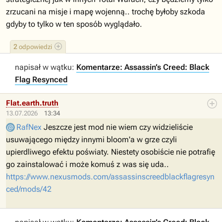
zrzucani na misje i mapę wojenną.. trochę byłoby szkoda
gdyby to tylko w ten sposób wyglądało.
2
odpowiedzi
napisał w wątku:
Komentarze: Assassin’s Creed: Black
Flag Resynced
Flat.earth.truth
13.07.2026
13:34
RafNex
Jeszcze jest mod nie wiem czy widzieliście
usuwającego między innymi bloom'a w grze czyli
upierdliwego efektu poświaty. Niestety osobiście nie potrafię
go zainstalować i może komuś z was się uda..
https://www.nexusmods.com/assassinscreedblackflagresyn
ced/mods/42