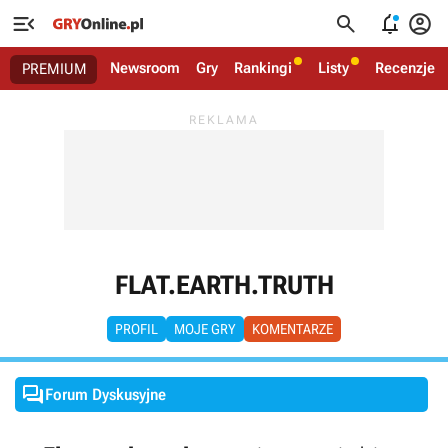




Newsroom
Gry
Rankingi
Listy
Recenzje
PREMIUM
FLAT.EARTH.TRUTH
PROFIL
MOJE GRY
KOMENTARZE

Forum Dyskusyjne