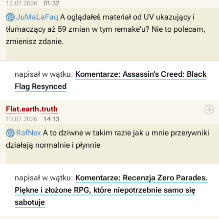
12.07.2026
01:32
JuMaLaFaq
A oglądałeś materiał od UV ukazujący i
tłumaczący aż 59 zmian w tym remake'u? Nie to polecam,
zmienisz zdanie.
napisał w wątku:
Komentarze: Assassin’s Creed: Black
Flag Resynced
Flat.earth.truth
10.07.2026
14:13
RafNex
A to dziwne w takim razie jak u mnie przerywniki
działają normalnie i płynnie
napisał w wątku:
Komentarze: Recenzja Zero Parades.
Piękne i złożone RPG, które niepotrzebnie samo się
sabotuje