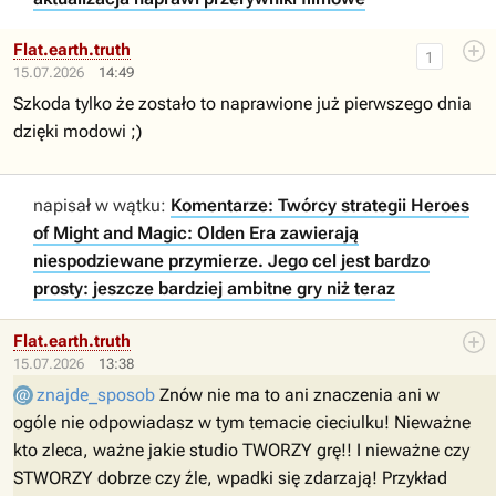
Flat.earth.truth
1
15.07.2026
14:49
Szkoda tylko że zostało to naprawione już pierwszego dnia
dzięki modowi ;)
napisał w wątku:
Komentarze: Twórcy strategii Heroes
of Might and Magic: Olden Era zawierają
niespodziewane przymierze. Jego cel jest bardzo
prosty: jeszcze bardziej ambitne gry niż teraz
Flat.earth.truth
15.07.2026
13:38
znajde_sposob
Znów nie ma to ani znaczenia ani w
ogóle nie odpowiadasz w tym temacie cieciulku! Nieważne
kto zleca, ważne jakie studio TWORZY grę!! I nieważne czy
STWORZY dobrze czy źle, wpadki się zdarzają! Przykład