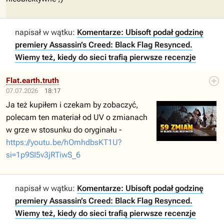
napisał w wątku:
Komentarze: Ubisoft podał godzinę
premiery Assassin’s Creed: Black Flag Resynced.
Wiemy też, kiedy do sieci trafią pierwsze recenzje
Flat.earth.truth
07.07.2026
18:17
Ja też kupiłem i czekam by zobaczyć,
polecam ten materiał od UV o zmianach
w grze w stosunku do oryginału -
https://youtu.be/hOmhdbsKT1U?
si=1p9SI5v3jRTiwS_6
napisał w wątku:
Komentarze: Ubisoft podał godzinę
premiery Assassin’s Creed: Black Flag Resynced.
Wiemy też, kiedy do sieci trafią pierwsze recenzje