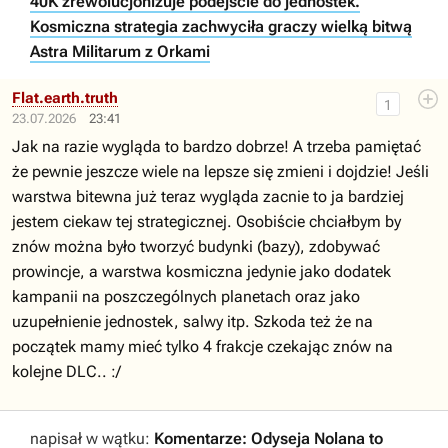
40K zrewolucjonizuje podejście do jednostek.
Kosmiczna strategia zachwyciła graczy wielką bitwą
Astra Militarum z Orkami
Flat.earth.truth
1
23.07.2026
23:41
Jak na razie wygląda to bardzo dobrze! A trzeba pamiętać
że pewnie jeszcze wiele na lepsze się zmieni i dojdzie! Jeśli
warstwa bitewna już teraz wygląda zacnie to ja bardziej
jestem ciekaw tej strategicznej. Osobiście chciałbym by
znów można było tworzyć budynki (bazy), zdobywać
prowincje, a warstwa kosmiczna jedynie jako dodatek
kampanii na poszczególnych planetach oraz jako
uzupełnienie jednostek, salwy itp. Szkoda też że na
początek mamy mieć tylko 4 frakcje czekając znów na
kolejne DLC.. :/
napisał w wątku:
Komentarze: Odyseja Nolana to