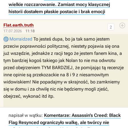
wielkie rozczarowanie. Zamiast mocy klasycznej
historii dostałem płaskie postacie i brak emocji
Flat.earth.truth
2
17.07.2026
11:18
Morraidzed
To jesteś dupa, bo ja tak samo jestem
przeciw poprawności politycznej, niestety pojawia się ona
już wszędzie, jednakże z racji tego że jestem fanem kina, a
tym bardziej kogoś takiego jak Nolan to nie ma odwrotu
przed obejrzeniem TYM BARDZIEJ, że pomijając tą recenzje
inne opinie są przekozackie na 8 i 9 z niesamowitym
widowiskiem! Nie popadajmy w skrajność, bo zamkniemy
się w domu i za chwilę nic nie będziemy mogli zjeść,
obejrzeć, wykonać itd itp.
napisał w wątku:
Komentarze: Assassin’s Creed: Black
Flag Resynced ograniczyło walkę, ale twórcy nie