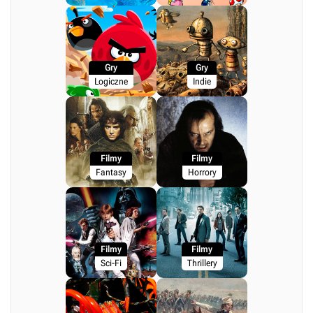
Gry
Gry
Logiczne
Indie
Filmy
Filmy
Fantasy
Horrory
Filmy
Filmy
Sci-Fi
Thrillery