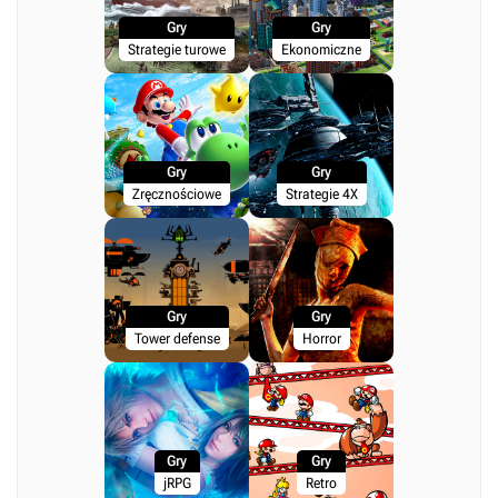
Gry
Gry
Strategie turowe
Ekonomiczne
Gry
Gry
Zręcznościowe
Strategie 4X
Gry
Gry
Tower defense
Horror
Gry
Gry
jRPG
Retro