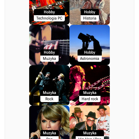
Hobby
Hobby
Technologia PC
Historia
Hobby
Hobby
Muzyka
Astronomia
Muzyka
Muzyka
Rock
Hard rock
Muzyka
Muzyka