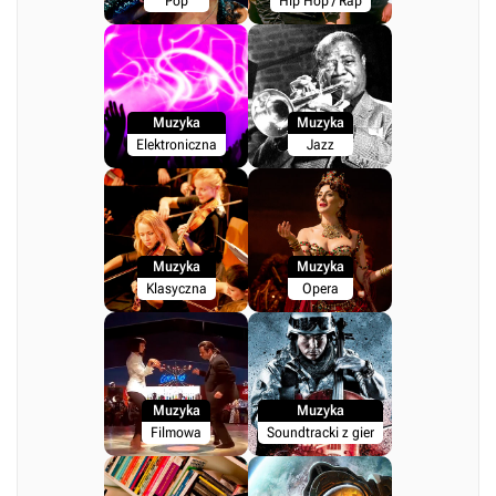
Pop
Hip Hop / Rap
Muzyka
Muzyka
Elektroniczna
Jazz
Muzyka
Muzyka
Klasyczna
Opera
Muzyka
Muzyka
Filmowa
Soundtracki z gier