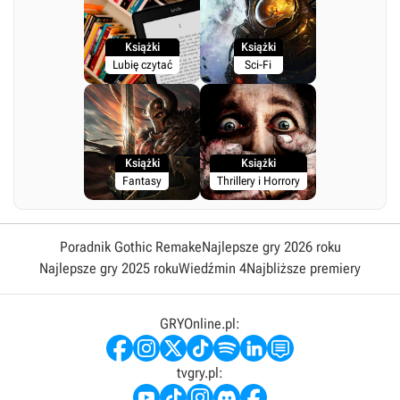
Książki
Książki
Lubię czytać
Sci-Fi
Książki
Książki
Fantasy
Thrillery i Horrory
Poradnik Gothic Remake
Najlepsze gry 2026 roku
Najlepsze gry 2025 roku
Wiedźmin 4
Najbliższe premiery
GRYOnline.pl:
tvgry.pl: