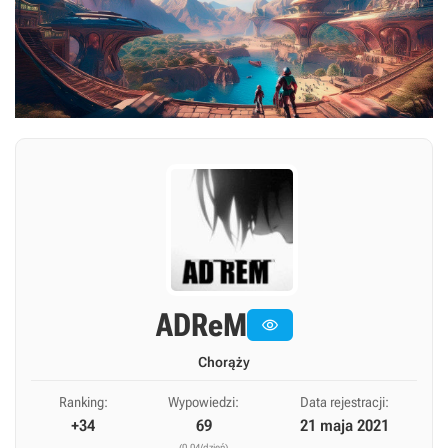
ADReM

Chorąży
Ranking:
Wypowiedzi:
Data rejestracji:
+34
69
21 maja 2021
(0,04/dzień)