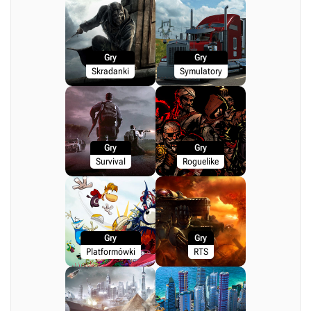
Gry
Gry
Skradanki
Symulatory
Gry
Gry
Survival
Roguelike
Gry
Gry
Platformówki
RTS