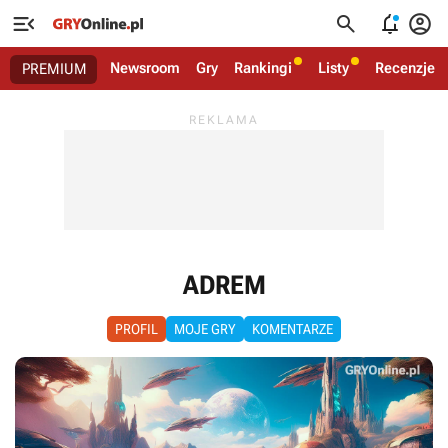




Newsroom
Gry
Rankingi
Listy
Recenzje
PREMIUM
ADREM
PROFIL
MOJE GRY
KOMENTARZE