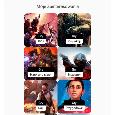
Moje Zainteresowania
Gry
Gry
RPG
RPG akcji
Gry
Gry
Hack and slash
Strzelanki
Gry
Gry
Akcji
Przygodowe