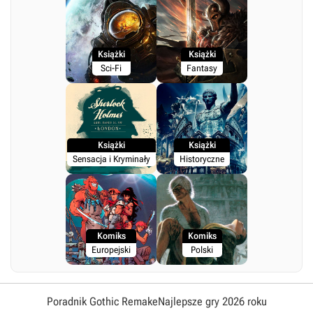
Książki
Książki
Sci-Fi
Fantasy
Książki
Książki
Sensacja i Kryminały
Historyczne
Komiks
Komiks
Europejski
Polski
Poradnik Gothic Remake
Najlepsze gry 2026 roku