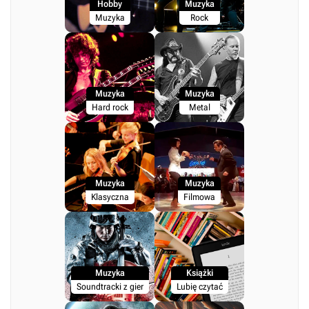
Hobby
Muzyka
Muzyka
Rock
Muzyka
Muzyka
Hard rock
Metal
Muzyka
Muzyka
Klasyczna
Filmowa
Muzyka
Książki
Soundtracki z gier
Lubię czytać