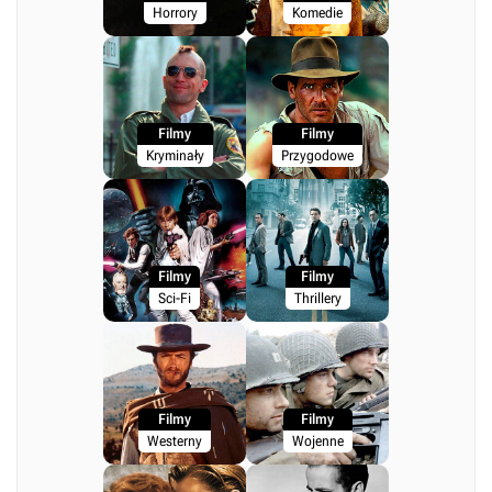
Horrory
Komedie
Filmy
Filmy
Kryminały
Przygodowe
Filmy
Filmy
Sci-Fi
Thrillery
Filmy
Filmy
Westerny
Wojenne