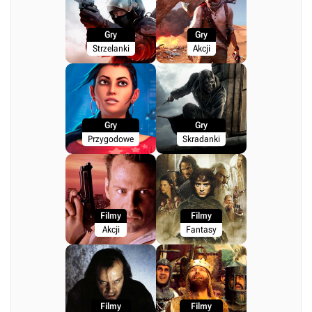
Gry
Gry
Strzelanki
Akcji
Gry
Gry
Przygodowe
Skradanki
Filmy
Filmy
Akcji
Fantasy
Filmy
Filmy