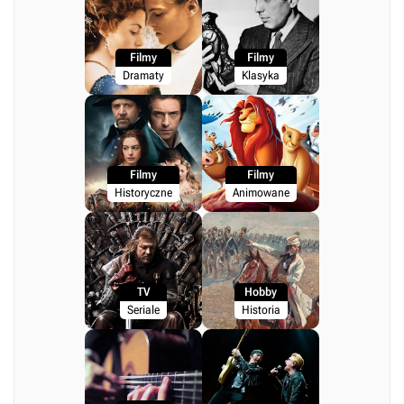
Filmy
Filmy
Dramaty
Klasyka
Filmy
Filmy
Historyczne
Animowane
TV
Hobby
Seriale
Historia