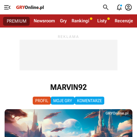




Newsroom
Gry
Rankingi
Listy
Recenzje
PREMIUM
MARVIN92
PROFIL
MOJE GRY
KOMENTARZE