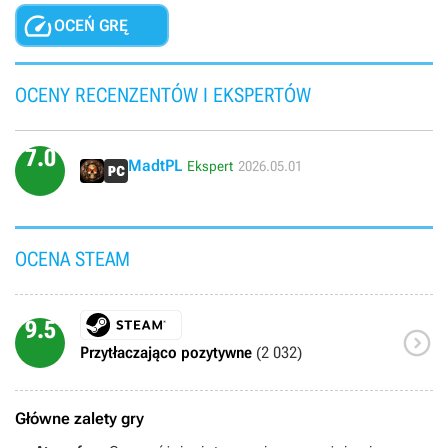

OCEŃ GRĘ
OCENY RECENZENTÓW I EKSPERTÓW
7.0
MadtPL
Ekspert
2026.05.01
OCENA STEAM
9.5

Przytłaczająco pozytywne
(2 032)
Główne zalety gry