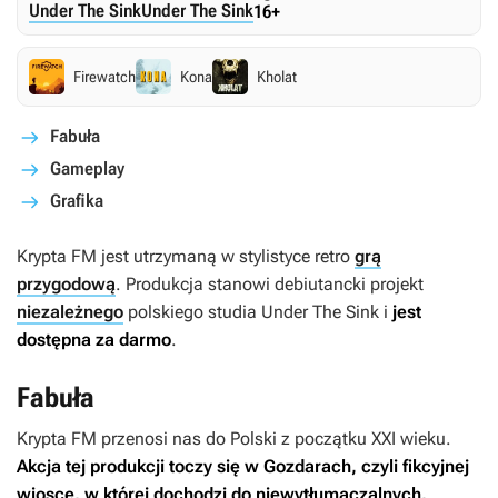
Under The Sink
Under The Sink
16+
Firewatch
Kona
Kholat
Fabuła
Gameplay
Grafika
Krypta FM
jest utrzymaną w stylistyce retro
grą
przygodową
. Produkcja stanowi debiutancki projekt
niezależnego
polskiego studia Under The Sink i
jest
dostępna za darmo
.
Fabuła
Krypta FM
przenosi nas do Polski z początku XXI wieku.
Akcja tej produkcji toczy się w Gozdarach, czyli fikcyjnej
wiosce, w której dochodzi do niewytłumaczalnych,