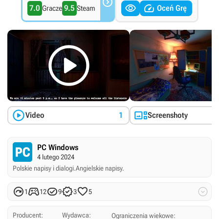



7.0
9.5
Oceń Grę
Gracze
Steam



Video
1
Screenshoty
PC Windows
4 lutego 2024
Polskie napisy i dialogi.
Angielskie napisy.






1
12
9
3
5
Producent:
Wydawca:
Ograniczenia wiekowe: