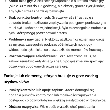
Krótki czas gry
: Wiele recenzji wspominało o krótkim czasie gry
(około 30 minut do 1,5 godziny), a niektórzy gracze życzyli sobie,
aby była dłuższa i bardziej rozwinięta.
Brak punktów kontrolnych
: Gracze wyrażali frustrację z
powodu braku możliwości zapisywania postępów, ponieważ gra
musi być ukończona w jednej sesji. Było to szczególnie trudne dla
tych, którzy mogą potrzebować przerw.
Problemy z nawigacją
: Niektórzy użytkownicy uznali nawigację
za mylącą, szczególnie podczas późniejszych nocy, gdy
widoczność była niska, co prowadziło do momentów frustracji.
Rozczarowujące zakończenie
: Liczni recenzenci czuli, że
zakończenie było antyklimatyczne lub pośpieszne, nie spełniając
oczekiwań budowanych przez całą grę.
Funkcje lub elementy, których brakuje w grze według
użytkowników
Punkty kontrolne lub opcje zapisu
: Gracze domagali się
dodania punktów kontrolnych lub możliwości zapisywania
postępów, co pozwoliłoby na większą elastyczność w rozgrywce.
Dłuższa rozgrywka
: Wiele osób wyraziło chęć posiadania