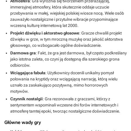
Atmosfera
: Gra wyróżnia się tworzeniem przerażającej,
immersyjnej atmosfery, która skutecznie oddaje uczucie
przebywania w małej, wiejskiej polskiej wiosce nocą. Wiele osób
zauważyło nostalgiczne i przytulne wibracje przypominające
wczesną kulturę internetową lat 2000.
Projekt dźwięku i aktorstwo głosowe
: Gracze chwalili projekt
dźwięku w grze, w tym mroczną muzykę oraz jakość aktorstwa
głosowego, co wzbogacało ogólne doświadczenie.
Darmowa gra
: Fakt, że gra jest darmowa, był często podkreślany
jako istotna zaleta, co czyni ją dostępną dla szerokiego grona
odbiorców.
Wciągająca fabuła
: Użytkownicy docenili unikalny pomysł
polowania na kryptidy oraz wciągającą narrację, którą wielu
uznało za zaskakująco pozytywną, mimo horrorowych
motywów.
Czynnik nostalgii
: Gra rezonowała z graczami, którzy z
sentymentem wspominali wczesne dni forów internetowych i
atmosferę tamtej epoki, tworząc nostalgiczne doświadczenie.
Główne wady gry