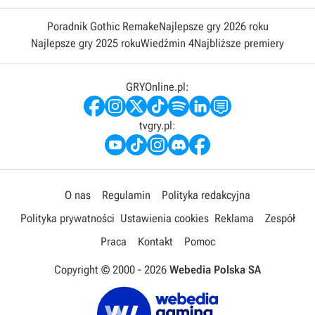
Poradnik Gothic Remake
Najlepsze gry 2026 roku
Najlepsze gry 2025 roku
Wiedźmin 4
Najbliższe premiery
GRYOnline.pl:
tvgry.pl:
O nas
Regulamin
Polityka redakcyjna
Polityka prywatności
Ustawienia cookies
Reklama
Zespół
Praca
Kontakt
Pomoc
Copyright © 2000 -
2026
Webedia Polska SA