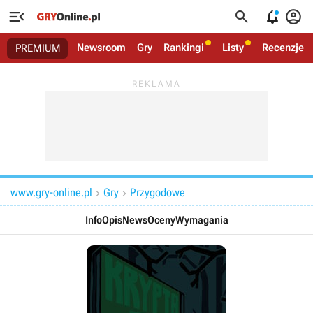




Newsroom
Gry
Rankingi
Listy
Recenzje
PREMIUM
www.gry-online.pl
Gry
Przygodowe


Info
Opis
News
Oceny
Wymagania