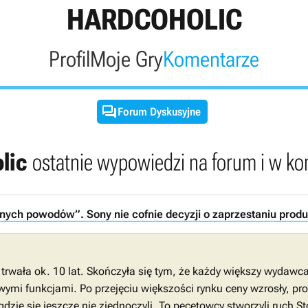
HARDCOHOLIC
Profil
Moje Gry
Komentarze

Forum Dyskusyjne
olic
ostatnie wypowiedzi na forum i w k
nych powodów”. Sony nie cofnie decyzji o zaprzestaniu produkc
trwała ok. 10 lat. Skończyła się tym, że każdy większy wydawca
mi funkcjami. Po przejęciu większości rynku ceny wzrosły, promo
dzie się jeszcze nie zjednoczyli. To pecetowcy stworzyli ruch S