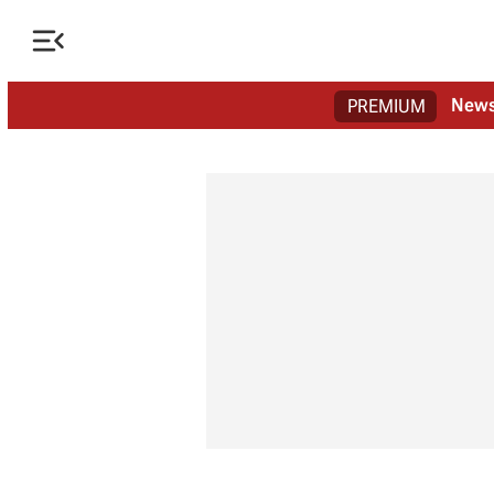

New
PREMIUM