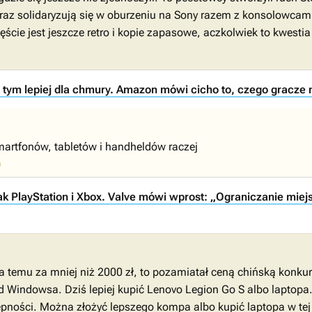
teraz solidaryzują się w oburzeniu na Sony razem z konsolowcami
ście jest jeszcze retro i kopie zapasowe, aczkolwiek to kwestia c
 tym lepiej dla chmury. Amazon mówi cicho to, czego gracze 
smartfonów, tabletów i handheldów raczej
0
 PlayStation i Xbox. Valve mówi wprost: „Ograniczanie miejs
a temu za mniej niż 2000 zł, to pozamiatał ceną chińską kon
 od Windowsa. Dziś lepiej kupić Lenovo Legion Go S albo laptop
pności. Można złożyć lepszego kompa albo kupić laptopa w tej c