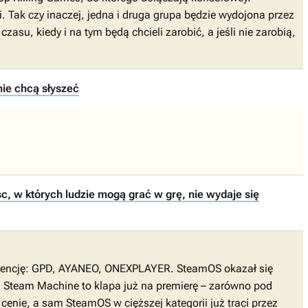
. Tak czy inaczej, jedna i druga grupa będzie wydojona przez
zasu, kiedy i na tym będą chcieli zarobić, a jeśli nie zarobią,
nie chcą słyszeć
c, w których ludzie mogą grać w grę, nie wydaje się
kurencję: GPD, AYANEO, ONEXPLAYER. SteamOS okazał się
a. Steam Machine to klapa już na premierę – zarówno pod
enie, a sam SteamOS w cięższej kategorii już traci przez