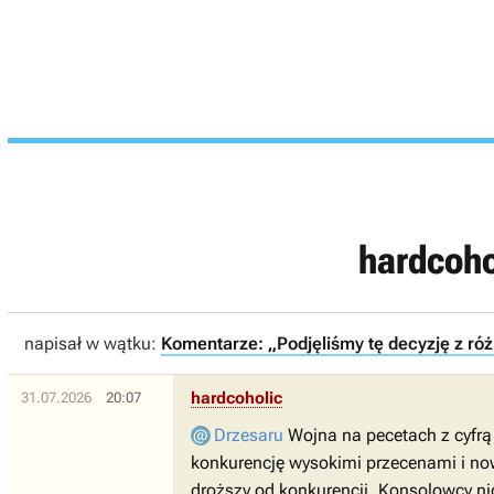
hardcoh
napisał w wątku:
Komentarze: „Podjęliśmy tę decyzję z róż
hardcoholic
31.07.2026
20:07
Drzesaru
Wojna na pecetach z cyfrą 
konkurencję wysokimi przecenami i nowy
droższy od konkurencji. Konsolowcy nig