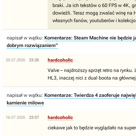
braki. Ja ich tekstów o 60 FPS w 4K, gr
dowieźli. Teraz mogą zwalać winę na H
własnych fanów, youtuberów i kolekcjon
napisał w wątku:
Komentarze: Steam Machine nie będzie jak
dobrym rozwiązaniem”
hardcoholic
20.07.2026
23:26
Valve – najdroższy sprzęt retro na rynku.
HL3, inaczej nici z dual boota na głównej 
napisał w wątku:
Komentarze: Twierdza 4 zaoferuje najwię
kamienie milowe
hardcoholic
16.07.2026
23:57
ciekawe jak to będzie wyglądało na supe