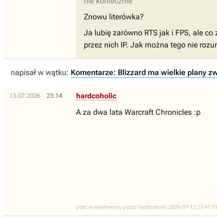
nie koniecznie
Znowu literówka?
Ja lubię zarówno RTS jak i FPS, ale co
przez nich IP. Jak można tego nie rozu
napisał w wątku:
Komentarze: Blizzard ma wielkie plany zw
hardcoholic
13.07.2026
23:14
A za dwa lata Warcraft Chronicles :p
post wyedytowany przez hardcoholic 2026-07-13 23:47:3