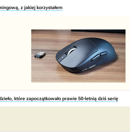
ingową, z jakiej korzystałem
dzieło, które zapoczątkowało prawie 50-letnią dziś serię