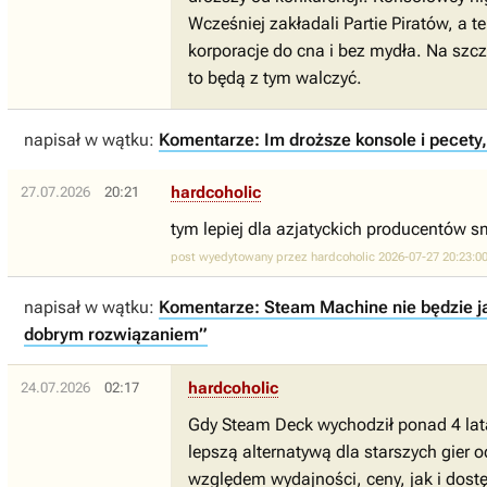
Wcześniej zakładali Partie Piratów, a 
korporacje do cna i bez mydła. Na szczę
to będą z tym walczyć.
napisał w wątku:
Komentarze: Im droższe konsole i pecety,
hardcoholic
27.07.2026
20:21
tym lepiej dla azjatyckich producentów 
post wyedytowany przez hardcoholic 2026-07-27 20:23:0
napisał w wątku:
Komentarze: Steam Machine nie będzie jak
dobrym rozwiązaniem”
hardcoholic
24.07.2026
02:17
Gdy Steam Deck wychodził ponad 4 lat
lepszą alternatywą dla starszych gier
względem wydajności, ceny, jak i dostę