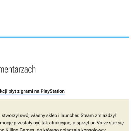
omentarzach
ji płyt z grami na PlayStation
 stworzył swój własny sklep i launcher. Steam zmiażdżył
cje przestały być tak atrakcyjne, a sprzęt od Valve stał się
top Killing Games, do którego dołączają konsolowcy.