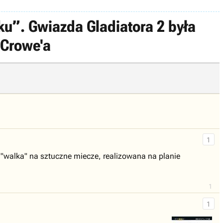
u”. Gwiazda Gladiatora 2 była
 Crowe'a
1
 "walka" na sztuczne miecze, realizowana na planie
1
1