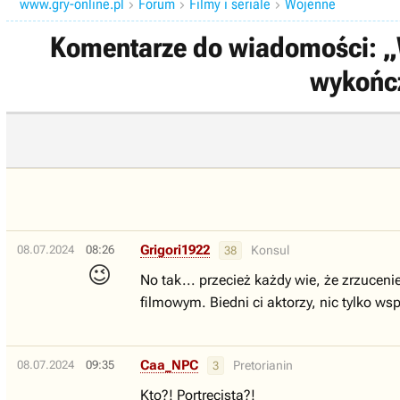
www.gry-online.pl
Forum
Filmy i seriale
Wojenne



Komentarze do wiadomości: „W
wykończ
Grigori1922
08.07.2024
08:26
Konsul
38
😉
No tak... przecież każdy wie, że zrzuce
filmowym. Biedni ci aktorzy, nic tylko ws
Caa_NPC
08.07.2024
09:35
Pretorianin
3
Kto?! Portrecista?!