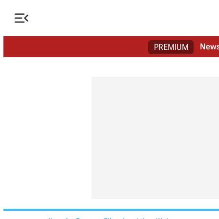

New
PREMIUM