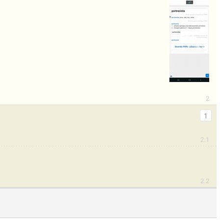
2
1
2.1
2.2