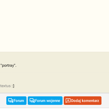
"portray".
textus
:]



Forum
Forum wojenne
Dodaj komentarz