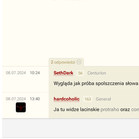
2
odpowiedzi
SethDark
08.07.2024
10:24
Centurion
56
Wygląda jak próba spolszczenia słowa 
hardcoholic
08.07.2024
13:40
Generał
163
Ja tu widze lacinskie
protraho
oraz
con