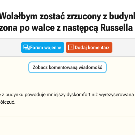
olałbym zostać zrzucony z budynk
ona po walce z następcą Russella


Forum wojenne
Dodaj komentarz
Zobacz komentowaną wiadomość
nie z budynku powoduje mniejszy dyskomfort niż wyreżyserowana
półczuć.