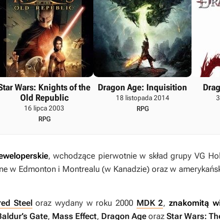
Star Wars: Knights of the
Dragon Age: Inquisition
Drag
Old Republic
18 listopada 2014
3
16 lipca 2003
RPG
RPG
eweloperskie
, wchodzące pierwotnie w skład grupy VG Ho
wane w Edmonton i Montrealu (w Kanadzie) oraz w amerykański
red Steel
oraz wydany w roku 2000
MDK 2
,
znakomitą wi
Baldur’s Gate
,
Mass Effect
,
Dragon Age
oraz
Star Wars: Th