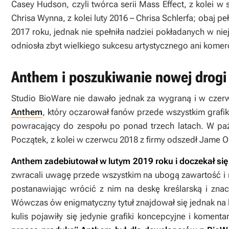
Casey Hudson, czyli twórca serii
Mass Effect
, z kolei w
Chrisa Wynna, z kolei luty 2016 – Chrisa Schlerfa; obaj pe
2017 roku, jednak nie spełniła nadziei pokładanych w n
odniosła zbyt wielkiego sukcesu artystycznego ani komerc
Anthem i poszukiwanie nowej drogi
Studio BioWare nie dawało jednak za wygraną i w czerw
Anthem
, który oczarował fanów przede wszystkim grafi
powracający do zespołu po ponad trzech latach. W paź
Początek
, z kolei w czerwcu 2018 z firmy odszedł Jame Oh
Anthem
zadebiutował w lutym 2019 roku i doczekał się
zwracali uwagę przede wszystkim na ubogą zawartość i 
postanawiając wrócić z nim na deskę kreślarską i zn
Wówczas ów enigmatyczny tytuł znajdował się jednak na 
kulis pojawiły się jedynie grafiki koncepcyjne i komen