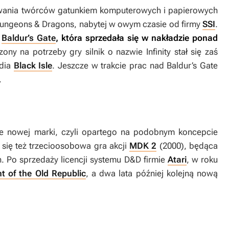
sowania twórców gatunkiem komputerowych i papierowych
 Dungeons & Dragons, nabytej w owym czasie od firmy
SSI
.
a
Baldur’s Gate
, która sprzedała się w nakładzie ponad
zony na potrzeby gry silnik o nazwie Infinity stał się zaś
dia
Black Isle
. Jeszcze w trakcie prac nad
Baldur’s Gate
.
ie nowej marki, czyli opartego na podobnym koncepcie
 się też trzecioosobowa gra akcji
MDK 2
(2000), będąca
. Po sprzedaży licencji systemu D&D firmie
Atari
, w roku
t of the Old Republic
, a dwa lata później kolejną nową