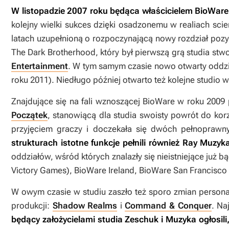
W listopadzie 2007 roku będąca właścicielem BioWare 
kolejny wielki sukces dzięki osadzonemu w realiach scie
latach uzupełnioną o rozpoczynającą nowy rozdział pozy
The Dark Brotherhood
, który był pierwszą grą studia s
Entertainment
. W tym samym czasie nowo otwarty oddzi
roku 2011). Niedługo później otwarto też kolejne studi
Znajdujące się na fali wznoszącej BioWare w roku 2009 
Początek
, stanowiącą dla studia swoisty powrót do ko
przyjęciem graczy i doczekała się dwóch pełnoprawn
strukturach istotne funkcje pełnili również Ray Muzy
oddziałów, wśród których znalazły się nieistniejące już 
Victory Games), BioWare Ireland, BioWare San Francisco
W owym czasie w studiu zaszło też sporo zmian persona
produkcji:
Shadow Realms
i
Command & Conquer
. Na
będący założycielami studia
Zeschuk i Muzyka ogłosil