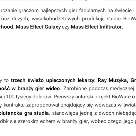
tarczanie graczom najlepszych gier fabularnych na świecie 
rócz dużych, wysokobudżetowych produkcji, studio BioWa
erhood
,
Mass Effect Galaxy
czy
Mass Effect Infiltrator
.
dy to
trzech świeżo upieczonych lekarzy: Ray Muzyka, G
ność w branży gier wideo
. Zarobione podczas medycznej 
ci 100 tysięcy dolarów. Pierwszy autorski projekt BioWare 
rtę kontraktu zaproponował znajdujący się wówczas w świ
biutancka gra studia
, stanowiąca jedną z dwóch niebędą
dbił się szerokim echem w branży gier, wobec czego jego p