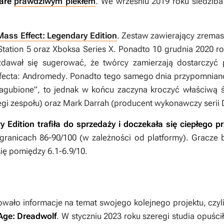
Ware
prawdziwym piekłem
. We wrześniu 2019 roku siedziba 
Mass Effect: Legendary Edition
. Zestaw zawierający zremas
Station 5 oraz Xboksa Series X. Ponadto 10 grudnia 2020 
dawał się sugerować, że twórcy zamierzają dostarczyć p
fecta: Andromedy
. Ponadto tego samego dnia przypomnia
gubione”, to jednak w końcu zaczyna kroczyć właściwą śc
regi zespołu) oraz Mark Darrah (producent wykonawczy serii
y Edition
trafiła do sprzedaży i doczekała się ciepłego 
w granicach 86-90/100 (w zależności od platformy). Gracze
się pomiędzy 6.1-6.9/10.
wało informacje na temat swojego kolejnego projektu, czy
Age: Dreadwolf
. W styczniu 2023 roku szeregi studia opuści