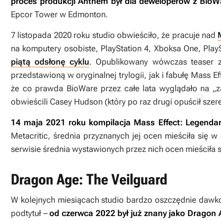
proces produkcji
Anthem
był dla deweloperów z Bio
Epcor Tower w Edmonton.
7 listopada 2020 roku studio obwieściło, że pracuje nad
na komputery osobiste, PlayStation 4, Xboksa One, Play
piątą odsłonę cyklu
. Opublikowany wówczas teaser z
przedstawioną w oryginalnej trylogii, jak i fabułę
Mass Ef
że co prawda BioWare przez całe lata wyglądało na „za
obwieścili Casey Hudson (który po raz drugi opuścił sze
14 maja 2021 roku kompilacja
Mass Effect: Legendar
Metacritic, średnia przyznanych jej ocen mieściła się 
serwisie średnia wystawionych przez nich ocen mieściła 
Dragon Age: The Veilguard
W kolejnych miesiącach studio bardzo oszczędnie dawko
podtytuł –
od czerwca 2022 był już znany jako
Dragon 