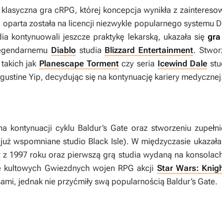
 klasyczna gra cRPG, której koncepcja wynikła z zaintere
a oparta została na licencji niezwykle popularnego systemu
udia kontynuowali jeszcze praktykę lekarską, ukazała się
gr
legendarnemu
Diablo
studia
Blizzard Entertainment
. Stwor
takich jak
Planescape Torment
czy seria
Icewind Dale
stu
ugustine Yip, decydując się na kontynuację kariery medycznej
na kontynuacji cyklu
Baldur’s Gate
oraz stworzeniu zupełn
uż wspomniane studio Black Isle). W międzyczasie ukazała
t
z 1997 roku oraz pierwszą grą studia wydaną na konsolach
e kultowych
Gwiezdnych wojen
RPG akcji
Star Wars: Knigh
sami, jednak nie przyćmiły swą popularnością
Baldur’s Gate
.