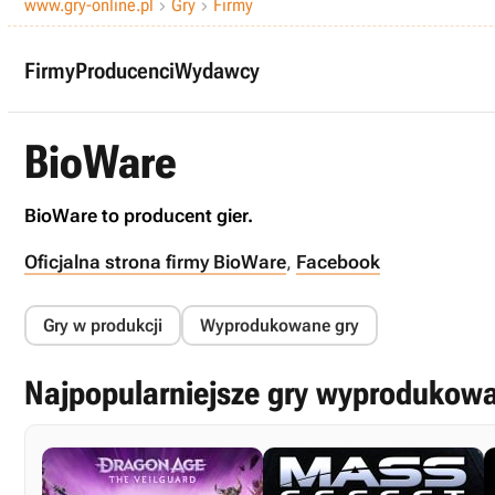
www.gry-online.pl
Gry
Firmy


Firmy
Producenci
Wydawcy
BioWare
BioWare to producent gier.
Oficjalna strona firmy BioWare
,
Facebook
Gry w produkcji
Wyprodukowane gry
Najpopularniejsze gry wyprodukow