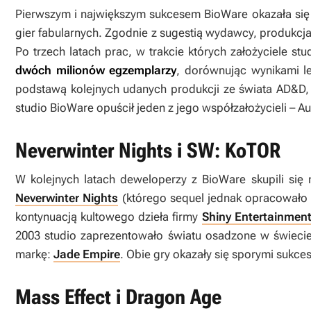
Pierwszym i największym sukcesem BioWare okazała się
gier fabularnych. Zgodnie z sugestią wydawcy, produkcj
Po trzech latach prac, w trakcie których założyciele st
dwóch milionów egzemplarzy
, dorównując wynikami 
podstawą kolejnych udanych produkcji ze świata AD&D, 
studio BioWare opuścił jeden z jego współzałożycieli – A
Neverwinter Nights i SW: KoTOR
W kolejnych latach deweloperzy z BioWare skupili się 
Neverwinter Nights
(którego sequel jednak opracowało j
kontynuacją kultowego dzieła firmy
Shiny Entertainmen
2003 studio zaprezentowało światu osadzone w świeci
markę:
Jade Empire
. Obie gry okazały się sporymi sukce
Mass Effect i Dragon Age