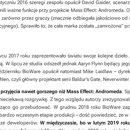
 styczniu 2016 szeregi zespołu opuścił David Gaider, scenar
łnili ważne funkcje przy projekcie
Mass Effect: Andromeda
. 
iej zarówno przez graczy (znacznie odbiegała jakościowo od
yjnego). Sprawiło to, że cała marka została „zamrożona” prz
cu 2017 roku zaprezentowało światu swoje kolejne dzieło.
ką. W lipcu ze studia odszedł jednak Aaryn Flynn będący j
dzierniku BioWare opuścił natomiast Mike Laidlaw – dyre
len, czyli główny projektant serii
Baldur’s Gate
,
Neverwinter
 przyjęcia nawet gorszego niż
Mass Effect: Andromeda
. S
nieciekawą rozgrywkę. Z tego względu autorzy zrezygnowali
acząco go przebudować. W grudniu 2018 roku BioWare zap
bardzo wczesnym etapie produkcji – dość powiedzieć, że w
tarze deweloperów.
W międzyczasie, bo w lutym 2019 roku,