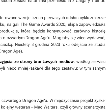
studia została natomiast przeniesiona z Calgary Trail do
terowane wersje trzech pierwszych odsłon cyklu zmierzał
roku, na gali The Game Awards 2020, ekipa zapowiedziała
rodukcję, która będzie kontynuować zarówno historię
no o czwartym
Dragon Age’u
. Mogłoby się więc wydawać,
ieżką. Niestety 3 grudnia 2020 roku odejście ze studia
Dragon Age
).
przyjęcia ze strony branżowych mediów
; według serwisu
 byli nieco mniej łaskawi dla tego zestawu; w tym samym
li czwartego
Dragon Age’a
. W międzyczasie projekt zyskał
ł kolejny weteran – Mac Walters, czyli główny scenarzysta