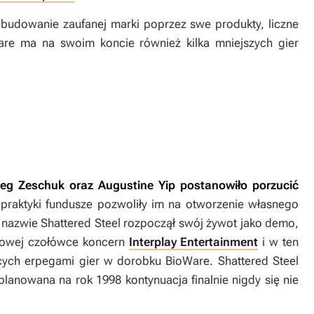
i budowanie zaufanej marki poprzez swe produkty, liczne
re ma na swoim koncie również kilka mniejszych gier
reg Zeschuk oraz Augustine Yip postanowiło porzucić
praktyki fundusze pozwoliły im na otworzenie własnego
o nazwie
Shattered Steel
rozpoczął swój żywot jako demo,
atowej czołówce koncern
Interplay Entertainment
i w ten
cych erpegami gier w dorobku BioWare.
Shattered Steel
lanowana na rok 1998 kontynuacja finalnie nigdy się nie