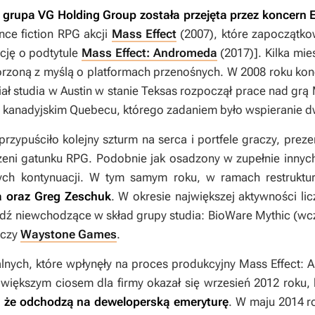
grupa VG Holding Group została przejęta przez koncern E
nce fiction RPG akcji
Mass Effect
(2007), które zapoczątko
cję o podtytule
Mass Effect: Andromeda
(2017)]. Kilka mie
tworzoną z myślą o platformach przenośnych. W 2008 roku kon
ał studia w Austin w stanie Teksas rozpoczął prace nad 
o w kanadyjskim Quebecu, którego zadaniem było wspieranie 
przypuściło kolejny szturm na serca i portfele graczy, pre
rzeni gatunku RPG. Podobnie jak osadzony w zupełnie innyc
ych kontynuacji. W tym samym roku, w ramach restruktu
ka oraz Greg Zeschuk
. W okresie największej aktywności lic
bądź niewchodzące w skład grupy studia: BioWare Mythic (wc
 czy
Waystone Games
.
lnych, które wpłynęły na proces produkcyjny
Mass Effect:
jwiększym ciosem dla firmy okazał się wrzesień 2012 roku,
i, że odchodzą na deweloperską emeryturę
. W maju 2014 r