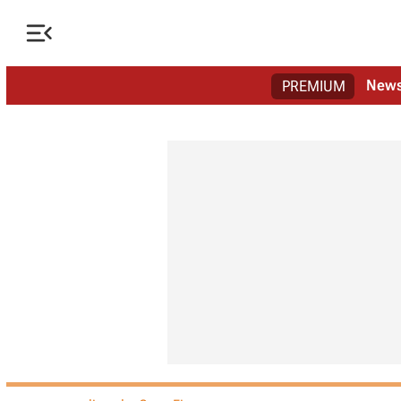

New
PREMIUM