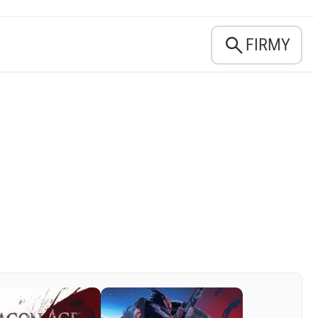

FIRMY