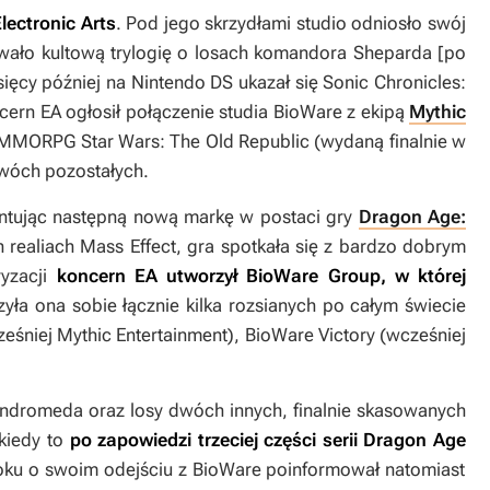
lectronic Arts
. Pod jego skrzydłami studio odniosło swój
wało kultową trylogię o losach komandora Sheparda [po
sięcy później na Nintendo DS ukazał się
Sonic Chronicles:
cern EA ogłosił połączenie studia BioWare z ekipą
Mythic
grą MMORPG
Star Wars: The Old Republic
(wydaną finalnie w
dwóch pozostałych.
zentując następną nową markę w postaci gry
Dragon Age:
h realiach
Mass Effect
, gra spotkała się z bardzo dobrym
ryzacji
koncern EA utworzył BioWare Group, w której
zyła ona sobie łącznie kilka rozsianych po całym świecie
ześniej Mythic Entertainment), BioWare Victory (wcześniej
 Andromeda
oraz losy dwóch innych, finalnie skasowanych
 kiedy to
po zapowiedzi trzeciej części serii
Dragon Age
oku o swoim odejściu z BioWare poinformował natomiast