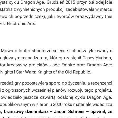
zysta cyklu
Dragon Age
. Grudzień 2015 przyniósł odejście
Ostatnia z wymienionych produkcji zadebiutowała w marcu
 swoich poprzedniczek), jak i twórców oraz wydawcy (nie
ez Electronic Arts.
 Mowa o looter shooterze science fiction zatytułowanym
ego głównym menadżerem, którego zastąpił Casey Hudson,
ktor kreatywny projektów
Jade Empire
oraz
Dragon Age:
 Nights
i
Star Wars: Knights of the Old Republic
.
przedaż gry pozostawiała sporo do życzenia, a recenzenci
 z ogłoszonych wcześniej planów rozwoju tego projektu,
owiedziało jeszcze czwartą odsłonę cyklu
Dragon Age
.
 opublikowanym w sierpniu 2020 roku materiale wideo zza
 branżowy dziennikarz – Jason Schreier – ujawnił, że