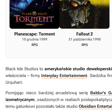
Planescape: Torment
Fallout 2
10 grudnia 1999
31 października 1998
RPG
RPG
Black Isle Studios to
amerykańskie studio deweloperski
właściciela – firmy
Interplay Entertainment
. Siedziba fi
Urquhart.
Pomijając nieco bardziej arcade’ową serię
Baldur’s G
izometrycznym
, osadzonych w realiach postapokaliptyc
temu gatunkowi pozostało także studio
Obsidian Entert