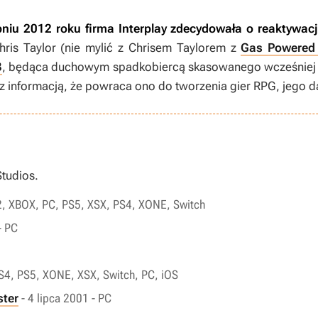
pniu 2012 roku firma Interplay zdecydowała o reaktywacji
hris Taylor (nie mylić z Chrisem Taylorem z
Gas Powered
3
, będąca duchowym spadkobiercą skasowanego wcześnie
s z informacją, że powraca ono do tworzenia gier RPG, jego da
Studios.
S2, XBOX, PC, PS5, XSX, PS4, XONE, Switch
- PC
PS4, PS5, XONE, XSX, Switch, PC, iOS
ster
- 4 lipca 2001 - PC