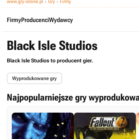
www.gry-online.pl
Gry
Firmy


Firmy
Producenci
Wydawcy
Black Isle Studios
Black Isle Studios to producent gier.
Wyprodukowane gry
Najpopularniejsze gry wyprodukowan