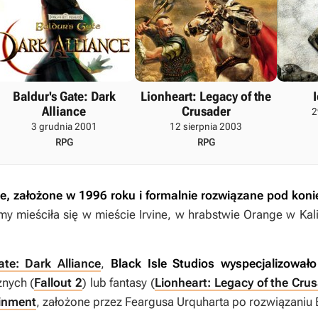
Baldur's Gate: Dark
Lionheart: Legacy of the
Alliance
Crusader
2
3 grudnia 2001
12 sierpnia 2003
RPG
RPG
e, założone w 1996 roku i formalnie rozwiązane pod kon
rmy mieściła się w mieście Irvine, w hrabstwie Orange w Kal
ate: Dark Alliance
,
Black Isle Studios wyspecjalizował
znych (
Fallout 2
) lub fantasy (
Lionheart: Legacy of the Cru
ainment
, założone przez Feargusa Urquharta po rozwiązaniu B