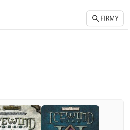

FIRMY