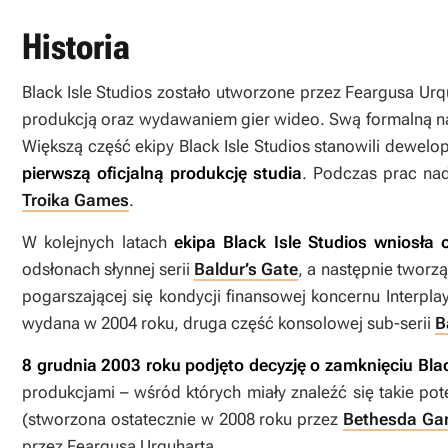
Historia
Black Isle Studios zostało utworzone przez Feargusa Ur
produkcją oraz wydawaniem gier wideo. Swą formalną nazwę
Większą część ekipy Black Isle Studios stanowili dewelop
pierwszą oficjalną produkcję studia
. Podczas prac nad
Troika Games
.
W kolejnych latach
ekipa Black Isle Studios wniosł
odsłonach słynnej serii
Baldur’s Gate
, a następnie tworz
pogarszającej się kondycji finansowej koncernu Interplay,
wydana w 2004 roku, druga część konsolowej sub-serii
B
8 grudnia 2003 roku podjęto decyzję o zamknięciu Blac
produkcjami – wśród których miały znaleźć się takie pote
(stworzona ostatecznie w 2008 roku przez
Bethesda Ga
przez Feargusa Urquharta.