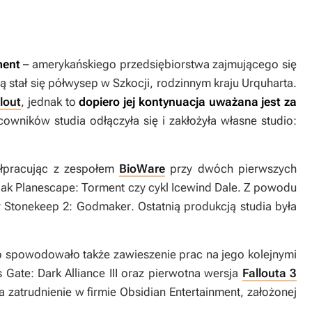
nment
– amerykańskiego przedsiębiorstwa zajmującego się
ą stał się półwysep w Szkocji, rodzinnym kraju Urquharta.
lout
, jednak to
dopiero jej kontynuacja uważana jest za
owników studia odłączyła się i zakłożyła własne studio:
łpracując z zespołem
BioWare
przy dwóch pierwszych
jak
Planescape: Torment
czy cykl
Icewind Dale
. Z powodu
y
Stonekeep 2: Godmaker
. Ostatnią produkcją studia była
o spowodowało także zawieszenie prac na jego kolejnymi
s Gate: Dark Alliance III
oraz pierwotna wersja
Fallouta 3
a zatrudnienie w firmie Obsidian Entertainment, założonej