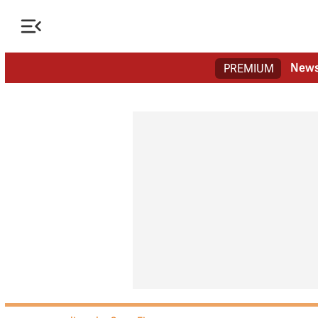

New
PREMIUM