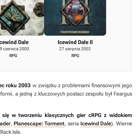
Icewind Dale
Icewind Dale II
9 czerwca 2000
27 sierpnia 2002
RPG
RPG
iec roku 2003
w związku z problemami finansowymi jego
ifornii, a jedną z kluczowych postaci zespołu był Feargus
o się w tworzeniu klasycznych gier cRPG z widokiem
sader
,
Planescape: Torment
, seria
Icewind Dale
). Wierne
lack Isle.