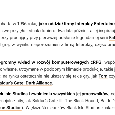
quharta w 1996 roku,
jako oddział firmy Interplay Entertai
 przyjęło jednak dopiero dwa lata później, a jej inspiracj
erzy pracujący przy pierwszej odsłonie legendarnej serii
Fal
 grą, w wyniku nieporozumień z firmą Interplay, część prac
a ogromny wkład w rozwój komputerowegych cRPG
, wspó
ąc własne, utrzymane w podobnym klimacie produkcje, takie 
 na rynku ostatecznie nie ukazały się takie gry, jak
Torn
cz
aldur’s Gate: Dark Alliance
.
k Isle Studios i zwolnieniu wszystkich jej pracowników
, c
ncjalne hity, jak
Baldur’s Gate III: The Black Hound
,
Baldur’
me Studios
). Większość członków Black Isle Studios znalazł