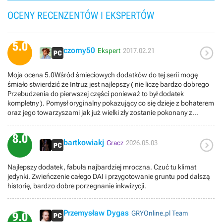
OCENY RECENZENTÓW I EKSPERTÓW
5.0

czorny50
Ekspert
2017.02.21
Moja ocena 5.0Wśród śmieciowych dodatków do tej serii mogę
śmiało stwierdzić że Intruz jest najlepszy ( nie liczę bardzo dobrego
Przebudzenia do pierwszej części ponieważ to był dodatek
kompletny ). Pomysł oryginalny pokazujący co się dzieje z bohaterem
oraz jego towarzyszami jak już wielki zły zostanie pokonany z
naprawdę mocnym zakończeniem. Oklepany, ale nieźle
sprawdzający się motyw iż znamię powoli zabija nosiciela, a
8.0

jednocześnie sprawia iż jest coraz potężniejszy. Sporo
bartkowiakj
Gracz
2026.05.03
sympatycznych scenek okolicznościowych z naszą drużyną +
Kasandra czytająca przy napisach końcowych dzieje Inkwizycji
Najlepszy dodatek, fabuła najbardziej mroczna. Czuć tu klimat
autorstwa Varric’a ;). Jednak nigdzie jak w Pałacu Zimowym nie
jedynki. Zwieńczenie całego DAI i przygotowanie gruntu pod dalszą
widać sztuczności świata. Nie dość że te zabudowania są okropne
historię, bardzo dobre porzegnanie inkwizycji.
to postacie występujące to tylko tło . Kółko dialogowe dalej daje się
we znaki ponieważ nasze odpowiedzi mają się nic to tego co
wybieramy. BioWare nie napracował się nad modelami bibliotekarzy
Przemysław Dygas
GRYOnline.pl Team
9.0
za to sprytnie wymyślił jak wyciągnąć kasę od graczy za epilog do