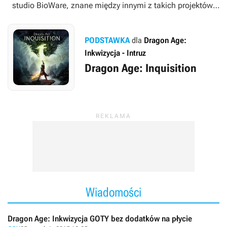
studio BioWare, znane między innymi z takich projektów,
jak dwie pierwsze gry spod szyldu
Baldur’s Gate
,
Neverwinter Nights
,
Jade Empire
czy marka
Mass Effect
.
Produkcje sygnowane logo
Dragon Age
trafiają przede
PODSTAWKA
dla
Dragon Age:
wszystkim na komputery osobiste i konsole.
Inkwizycja - Intruz
Dragon Age: Inquisition
Wiadomości
Dragon Age: Inkwizycja GOTY bez dodatków na płycie