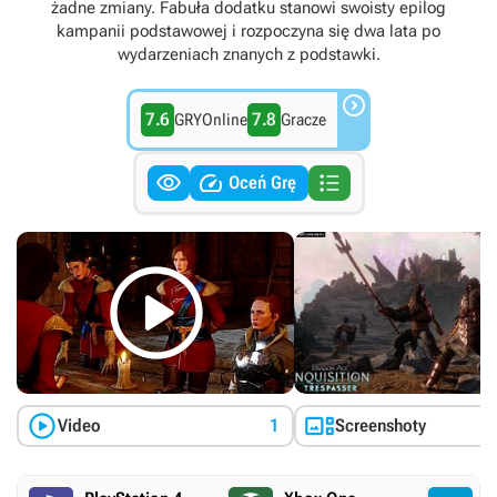
żadne zmiany. Fabuła dodatku stanowi swoisty epilog
kampanii podstawowej i rozpoczyna się dwa lata po
wydarzeniach znanych z podstawki.

7.6
7.8
GRYOnline
Gracze



Oceń Grę



Video
1
Screenshoty