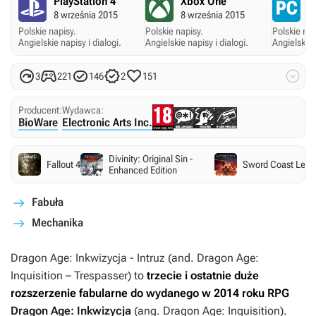
PlayStation 4
Xbox One
P
8 września 2015
8 września 2015
8
Polskie napisy.
Polskie napisy.
Polskie nap
Angielskie napisy i dialogi.
Angielskie napisy i dialogi.
Angielskie 






3
221
146
2
151
Producent:
Wydawca:
BioWare
Electronic Arts Inc.
Divinity: Original Sin -
Fallout 4
Sword Coast Lege
Enhanced Edition
Fabuła
Mechanika
Dragon Age: Inkwizycja - Intruz
(and.
Dragon Age:
Inquisition – Trespasser
) to
trzecie i ostatnie duże
rozszerzenie fabularne do wydanego w 2014 roku RPG
Dragon Age: Inkwizycja
(ang.
Dragon Age: Inquisition
).