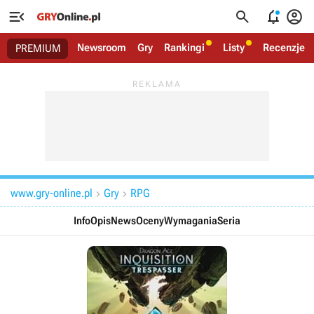




Newsroom
Gry
Rankingi
Listy
Recenzje
PREMIUM
www.gry-online.pl
Gry
RPG


Info
Opis
News
Oceny
Wymagania
Seria