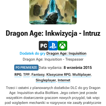
Dragon Age: Inkwizycja - Intruz
Dodatek do gry
Dragon Age: Inquisition
Dragon Age: Inquisition - Trespasser
Data wydania:
8 września 2015
PO PREMIERZE
RPG
,
TPP
,
Fantasy
,
Klasyczne RPG
,
Multiplayer
,
Singleplayer
,
Internet
Trzeci i ostatni z planowanych dodatków DLC do gry Dragon
Age: Inquisition studia BioWare. Jego celem jest przede
wszystkim dostarczenie graczom nowych przygód, tak więc
pod względem mechaniki w rozgrywce nie zaszły praktycznie