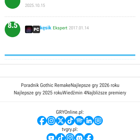
gry. DLC słabe choć nie ukrywam że bardziej wciąga niż rozwlekłą
2025.10.15
podstawka.
8.5
kęsik
Ekspert
2017.01.14
Poradnik Gothic Remake
Najlepsze gry 2026 roku
Najlepsze gry 2025 roku
Wiedźmin 4
Najbliższe premiery
GRYOnline.pl:
tvgry.pl: