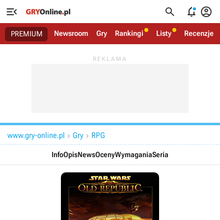




Newsroom
Gry
Rankingi
Listy
Recenzje
PREMIUM
www.gry-online.pl
Gry
RPG


Info
Opis
News
Oceny
Wymagania
Seria