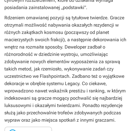
cyfrowym rozszerzeniem, które do działania wymaga
posiadania zainstalowanej „podstawki”.
Rdzeniem omawianej pozycji są tytułowe twierdze. Gracze
otrzymali możliwość nabywania okazałych rezydencji w
różnych zakątkach kosmosu (począwszy od planet
macierzystych swoich frakcji), a następnie dekorowania ich
wnętrz na rozmaite sposoby. Deweloper zadbał o
różnorodność w dziedzinie wystroju, umożliwiając
zdobywanie nowych elementów wyposażenia za sprawą
takich metod, jak rzemiosło, wykonywanie zadań czy
uczestnictwo we Flashpointach. Zadbano też o wyjątkowe
dekoracje w obrębie systemu Legacy. Co ciekawe,
wprowadzono nawet wskaźnik prestiżu i ranking, w którym
indeksowani są gracze mogący pochwalić się najbardziej
luksusowymi i okazałymi twierdzami. Ponadto rezydencje
służą jako przechowalnie trofeów zdobywanych podczas
wypraw oraz jako miejsca spotkań z innymi graczami.