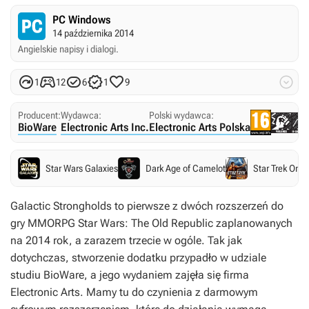
PC Windows
14 października 2014
Angielskie napisy i dialogi.






1
12
6
1
9
Producent:
Wydawca:
Polski wydawca:
BioWare
Electronic Arts Inc.
Electronic Arts Polska
Star Wars Galaxies
Dark Age of Camelot
Star Trek Onli
Galactic Strongholds
to pierwsze z dwóch rozszerzeń do
gry MMORPG
Star Wars: The Old Republic
zaplanowanych
na 2014 rok, a zarazem trzecie w ogóle. Tak jak
dotychczas, stworzenie dodatku przypadło w udziale
studiu BioWare, a jego wydaniem zajęła się firma
Electronic Arts. Mamy tu do czynienia z darmowym