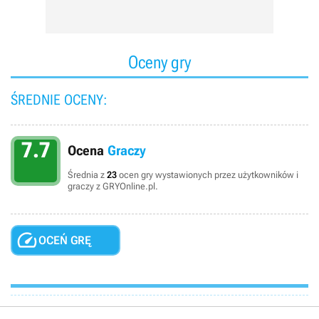
Oceny gry
ŚREDNIE OCENY:
7.7
Ocena
Graczy
Średnia z
23
ocen gry wystawionych przez użytkowników i
graczy z GRYOnline.pl.

OCEŃ GRĘ