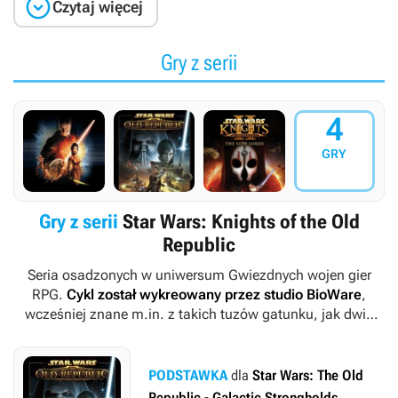

Czytaj więcej
Gry z serii
4
GRY
Gry z serii
Star Wars: Knights of the Old
Republic
Seria osadzonych w uniwersum
Gwiezdnych wojen
gier
RPG.
Cykl został wykreowany przez studio BioWare
,
wcześniej znane m.in. z takich tuzów gatunku, jak dwie
pierwsze części
Baldur’s Gate
czy gra
Neverwinter Nights
. Z
czasem w jego historii zapisały się również studia Obsidian
Entertainment, Aspyr Media oraz Saber Interactive.
PODSTAWKA
dla
Star Wars: The Old
Republic - Galactic Strongholds