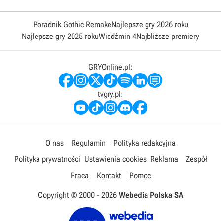
Poradnik Gothic Remake
Najlepsze gry 2026 roku
Najlepsze gry 2025 roku
Wiedźmin 4
Najbliższe premiery
GRYOnline.pl:
tvgry.pl:
O nas
Regulamin
Polityka redakcyjna
Polityka prywatności
Ustawienia cookies
Reklama
Zespół
Praca
Kontakt
Pomoc
Copyright © 2000 -
2026
Webedia Polska SA