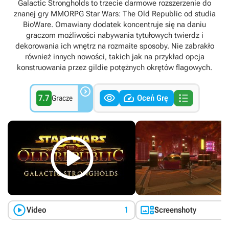
Galactic Strongholds to trzecie darmowe rozszerzenie do
znanej gry MMORPG Star Wars: The Old Republic od studia
BioWare. Omawiany dodatek koncentruje się na daniu
graczom możliwości nabywania tytułowych twierdz i
dekorowania ich wnętrz na rozmaite sposoby. Nie zabrakło
również innych nowości, takich jak na przykład opcja
konstruowania przez gildie potężnych okrętów flagowych.




7.7
Oceń Grę
Gracze



Video
1
Screenshoty