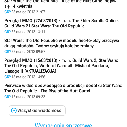
Star Wars: The Old Republic – Rise of the Hutt Cartel pojawi
się 14 kwietnia
GRY
25 marca 2013 21:07
Przegląd MMO (22/03/2013) - m.in. The Elder Scrolls Online,
Guild Wars 2 i Star Wars: The Old Republic
GRY
22 marca 2013 13:11
Star Wars: The Old Republic w modelu free-to-play przeżywa
drugą młodość. Twórcy szykują kolejne zmiany
GRY
22 marca 2013 09:57
Przegląd MMO (15/03/2013) - m.in. Guild Wars 2, Star Wars:
The Old Republic, World of Warcraft: Mists of Pandaria,
Lineage II [AKTUALIZACJA]
GRY
15 marca 2013 14:56
Pierwsze wideo opowiadające o produkcji dodatku Star Wars:
The Old Republic - The Rise of the Hutt Cartel
GRY
12 marca 2013 09:33

Wszystkie wiadomości
Wymagania sprzętowe