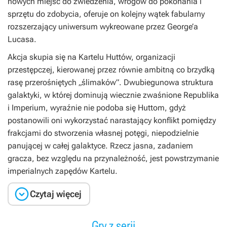
nowych miejsc do zwiedzenia, wrogów do pokonania i
sprzętu do zdobycia, oferuje on kolejny wątek fabularny
rozszerzający uniwersum wykreowane przez George’a
Lucasa.
Akcja skupia się na Kartelu Huttów, organizacji
przestępczej, kierowanej przez równie ambitną co brzydką
rasę przerośniętych „ślimaków”. Dwubiegunowa struktura
galaktyki, w której dominują wiecznie zwaśnione Republika
i Imperium, wyraźnie nie podoba się Huttom, gdyż
postanowili oni wykorzystać narastający konflikt pomiędzy
frakcjami do stworzenia własnej potęgi, niepodzielnie
panującej w całej galaktyce. Rzecz jasna, zadaniem
gracza, bez względu na przynależność, jest powstrzymanie
imperialnych zapędów Kartelu.

Czytaj więcej
Gry z serii