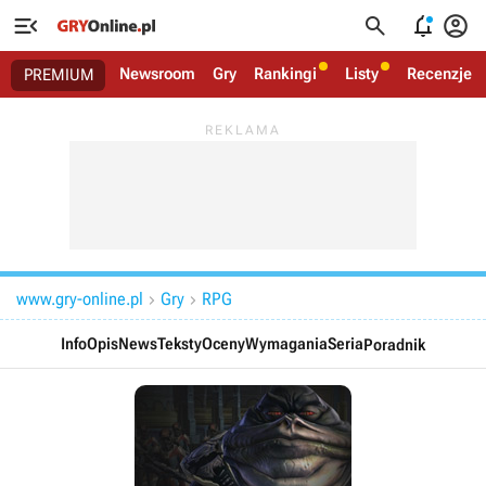




Newsroom
Gry
Rankingi
Listy
Recenzje
PREMIUM
www.gry-online.pl
Gry
RPG


Info
Opis
News
Teksty
Oceny
Wymagania
Seria
Poradnik