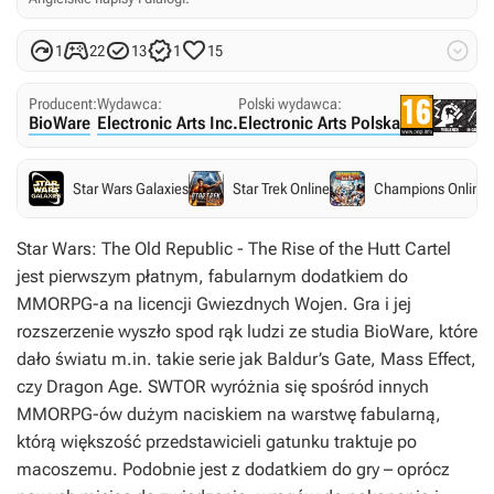






1
22
13
1
15
Producent:
Wydawca:
Polski wydawca:
BioWare
Electronic Arts Inc.
Electronic Arts Polska
Star Wars Galaxies
Star Trek Online
Champions Online
Star Wars: The Old Republic - The Rise of the Hutt Cartel
jest pierwszym płatnym, fabularnym dodatkiem do
MMORPG-a na licencji
Gwiezdnych Wojen
. Gra i jej
rozszerzenie wyszło spod rąk ludzi ze studia BioWare, które
dało światu m.in. takie serie jak
Baldur’s Gate
,
Mass Effect
,
czy
Dragon Age
.
SWTOR
wyróżnia się spośród innych
MMORPG-ów dużym naciskiem na warstwę fabularną,
którą większość przedstawicieli gatunku traktuje po
macoszemu. Podobnie jest z dodatkiem do gry – oprócz