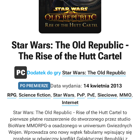
Star Wars: The Old Republic -
The Rise of the Hutt Cartel
Dodatek do gry
Star Wars: The Old Republic
Data wydania:
14 kwietnia 2013
PO PREMIERZE
RPG
,
Science fiction
,
Star Wars
,
PvP
,
PvE
,
Sieciowe
,
MMO
,
Internet
Star Wars: The Old Republic - Rise of the Hutt Cartel to
pierwsze płatne rozszerzenie do stworzonego przez studio
BioWare MMORPG-a osadzonego w uniwersum Gwiezdnych
Wojen. Wprowadza ono nowy wątek fabularny wpisujący się
zgrabnie w odwieczny konflikt Galaktycznej Republiki z