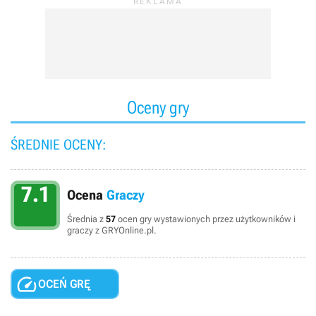
Oceny gry
ŚREDNIE OCENY:
7.1
Ocena
Graczy
Średnia z
57
ocen gry wystawionych przez użytkowników i
graczy z GRYOnline.pl.

OCEŃ GRĘ