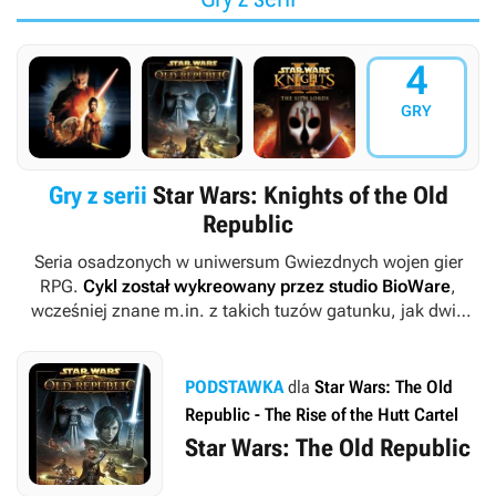
4
GRY
Gry z serii
Star Wars: Knights of the Old
Republic
Seria osadzonych w uniwersum
Gwiezdnych wojen
gier
RPG.
Cykl został wykreowany przez studio BioWare
,
wcześniej znane m.in. z takich tuzów gatunku, jak dwie
pierwsze części
Baldur’s Gate
czy gra
Neverwinter Nights
. Z
czasem w jego historii zapisały się również studia Obsidian
Entertainment, Aspyr Media oraz Saber Interactive.
PODSTAWKA
dla
Star Wars: The Old
Republic - The Rise of the Hutt Cartel
Star Wars: The Old Republic