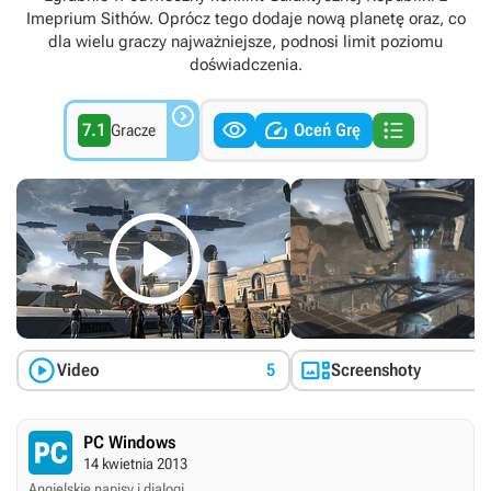
Imeprium Sithów. Oprócz tego dodaje nową planetę oraz, co
dla wielu graczy najważniejsze, podnosi limit poziomu
doświadczenia.




7.1
Oceń Grę
Gracze



Video
5
Screenshoty
PC Windows
14 kwietnia 2013
Angielskie napisy i dialogi.