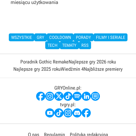
miesiącu użytkowania
WSZYSTKIE
GRY
COOLDOWN
PORADY
FILMY I SERIALE
TECH
TEMATY
RSS
Poradnik Gothic Remake
Najlepsze gry 2026 roku
Najlepsze gry 2025 roku
Wiedźmin 4
Najbliższe premiery
GRYOnline.pl:
tvgry.pl:
O nas
Regulamin
Polityka redakcyjna