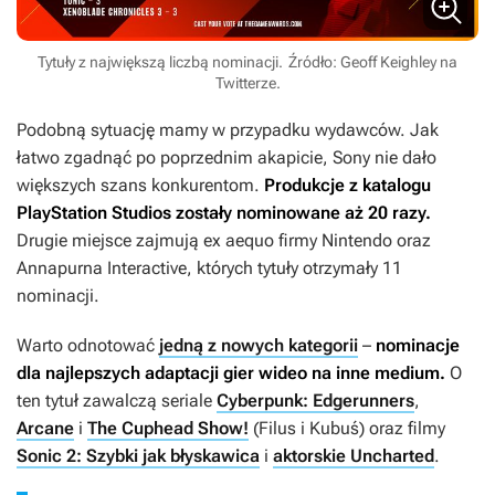
Tytuły z największą liczbą nominacji.
Źródło: Geoff Keighley na
Twitterze.
Podobną sytuację mamy w przypadku wydawców. Jak
łatwo zgadnąć po poprzednim akapicie, Sony nie dało
większych szans konkurentom.
Produkcje z katalogu
PlayStation Studios zostały nominowane aż 20 razy.
Drugie miejsce zajmują ex aequo firmy Nintendo oraz
Annapurna Interactive, których tytuły otrzymały 11
nominacji.
Warto odnotować
jedną z nowych kategorii
–
nominacje
dla najlepszych adaptacji gier wideo na inne medium.
O
ten tytuł zawalczą seriale
Cyberpunk: Edgerunners
,
Arcane
i
The Cuphead Show!
(
Filus i Kubuś
) oraz filmy
Sonic 2: Szybki jak błyskawica
i
aktorskie Uncharted
.