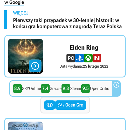
w Google
WIĘCEJ:
Pierwszy taki przypadek w 30-letniej historii: w
końcu gra komputerowa z nagrodą Teraz Polska
Elden Ring

Data wydania:
25 lutego 2022

8.9
7.4
9.3
9.5
GRYOnline
Gracze
Steam
OpenCritic


Oceń Grę