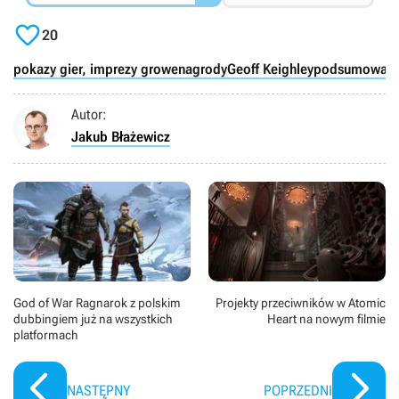

20
pokazy gier, imprezy growe
nagrody
Geoff Keighley
podsumowanie
Autor:
Jakub Błażewicz
God of War Ragnarok z polskim
Projekty przeciwników w Atomic
dubbingiem już na wszystkich
Heart na nowym filmie
platformach
NASTĘPNY
POPRZEDNI