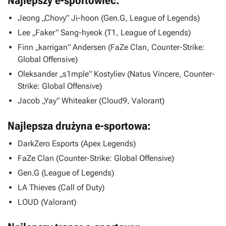
Najlepszy e-sportowiec:
Jeong „Chovy” Ji-hoon (Gen.G,
League of Legends
)
Lee „Faker” Sang-hyeok (T1,
League of Legends
)
Finn „karrigan” Andersen (FaZe Clan,
Counter-Strike:
Global Offensive
)
Oleksander „s1mple” Kostyliev (Natus Vincere,
Counter-
Strike: Global Offensive
)
Jacob „Yay” Whiteaker (Cloud9,
Valorant
)
Najlepsza drużyna e-sportowa:
DarkZero Esports (
Apex Legends
)
FaZe Clan (
Counter-Strike: Global Offensive
)
Gen.G (
League of Legends
)
LA Thieves (
Call of Duty
)
LOUD (
Valorant
)