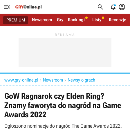




Newsroom
Gry
Rankingi
Listy
Recenzje
PREMIUM
www.gry-online.pl
Newsroom
Newsy o grach


GoW Ragnarok czy Elden Ring?
Znamy faworyta do nagród na Game
Awards 2022
Ogłoszono nominacje do nagród The Game Awards 2022.