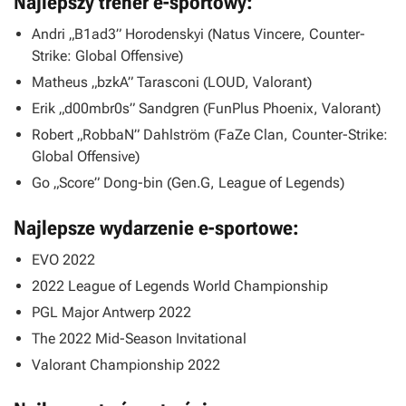
Najlepszy trener e-sportowy:
Andri „B1ad3” Horodenskyi (Natus Vincere,
Counter-
Strike: Global Offensive
)
Matheus „bzkA” Tarasconi (LOUD,
Valorant
)
Erik „d00mbr0s” Sandgren (FunPlus Phoenix,
Valorant
)
Robert „RobbaN” Dahlström (FaZe Clan,
Counter-Strike:
Global Offensive
)
Go „Score” Dong-bin (Gen.G,
League of Legends
)
Najlepsze wydarzenie e-sportowe:
EVO 2022
2022 League of Legends World Championship
PGL Major Antwerp 2022
The 2022 Mid-Season Invitational
Valorant Championship 2022