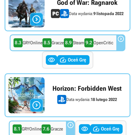
God of War: Ragnarok
Data wydania:
9 listopada 2022


8.3
8.5
8.9
9.2
GRYOnline
Gracze
Steam
OpenCritic


Oceń Grę
Horizon: Forbidden West
Data wydania:
18 lutego 2022




8.1
7.6
Oceń Grę
GRYOnline
Gracze