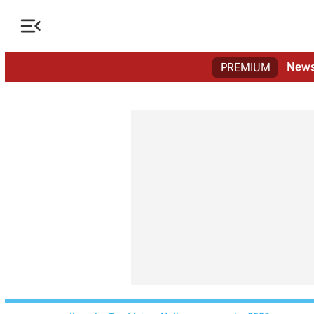

New
PREMIUM