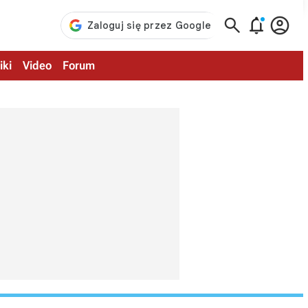



iki
Video
Forum