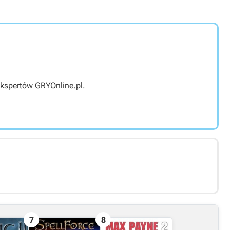
ekspertów GRYOnline.pl.
7
8