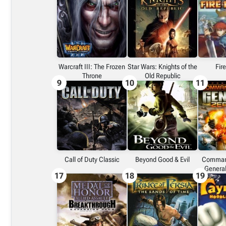
Embed (iframe)
X (Twitter)
Warcraft III: The Frozen
Star Wars: Knights of the
Fir
Throne
Old Republic
9
10
11
Link do grafiki poziomej
Link do grafiki pionowej
Call of Duty Classic
Beyond Good & Evil
Comman
General
17
18
19