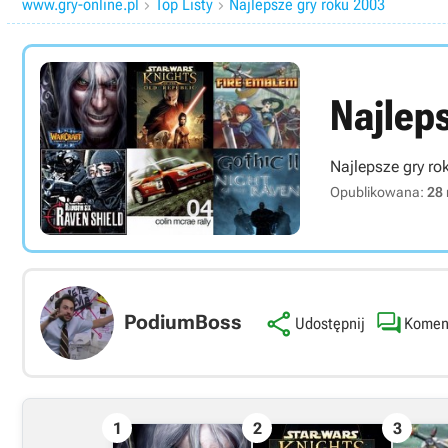
www.gry-online.pl
Top Listy
Najlepsze gry roku 2003


Najlep
Najlepsze gry r
Opublikowana:
28


PodiumBoss
Komen
Udostępnij
1
2
3
Link bezpośredni