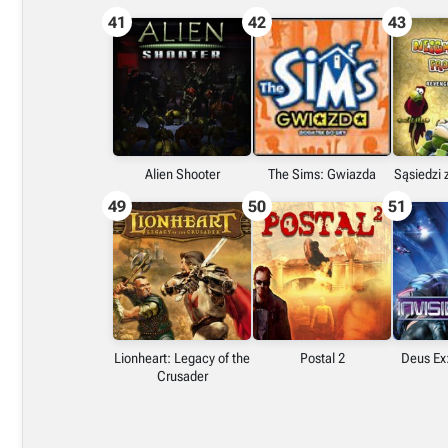
41
42
43
Alien Shooter
The Sims: Gwiazda
Sąsiedzi 
49
50
51
Lionheart: Legacy of the
Postal 2
Deus Ex:
Crusader