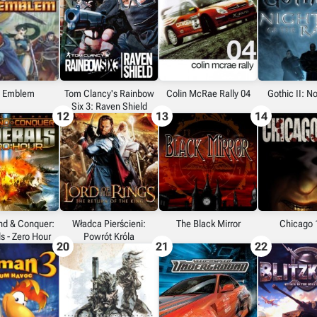
e Emblem
Tom Clancy's Rainbow
Colin McRae Rally 04
Gothic II: N
Six 3: Raven Shield
12
13
14
d & Conquer:
Władca Pierścieni:
The Black Mirror
Chicago 
s - Zero Hour
Powrót Króla
20
21
22