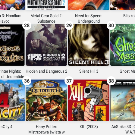
 3: Hoodlum
Metal Gear Solid 2:
Need for Speed:
Blitzkr
Havoc
Substance
Underground
28
29
30
nter Nights:
Hidden and Dangerous 2
Silent Hill 3
Ghost Ma
of Undrentide
36
37
38
mCity 4
Harry Potter:
XIII (2003)
AirStrike 3D: 
Mistrzostwa świata w
W.A.T