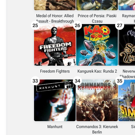
Medal of Honor: Allied
Prince of Persia: Piaski
Rayman
Assault - Breakthrough
Czasu
25
26
27
Freedom Fighters
Kangurek Kao: Runda 2
Neverwi
Shadows 
33
34
35
Manhunt
Commandos 3: Kierunek
Si
Berlin