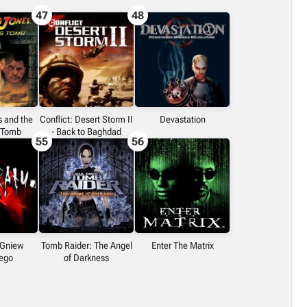
47
48
s and the
Conflict: Desert Storm II
Devastation
 Tomb
- Back to Baghdad
55
56
 Gniew
Tomb Raider: The Angel
Enter The Matrix
ego
of Darkness