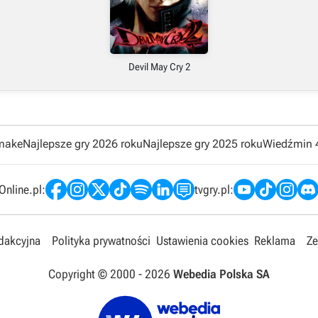
Devil May Cry 2
emake
Najlepsze gry 2026 roku
Najlepsze gry 2025 roku
Wiedźmin 
nline.pl:
tvgry.pl:
edakcyjna
Polityka prywatności
Ustawienia cookies
Reklama
Ze
Copyright © 2000 -
2026
Webedia Polska SA