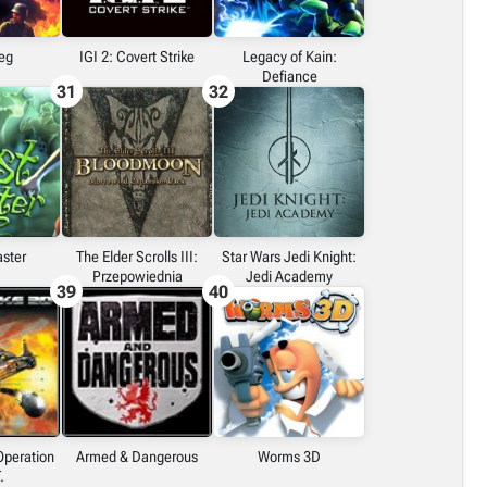
ieg
IGI 2: Covert Strike
Legacy of Kain:
Defiance
31
32
ster
The Elder Scrolls III:
Star Wars Jedi Knight:
Przepowiednia
Jedi Academy
39
40
Operation
Armed & Dangerous
Worms 3D
.