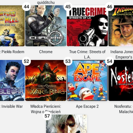
quidditchu
44
45
46
z Piekła Rodem
Chrome
True Crime: Streets of
Indiana Jone
L.A.
Emperor's
52
53
54
 Invisible War
Władca Pierścieni:
Ape Escape 2
Nosferatu:
Wojna o Pierścień
Malachi
57