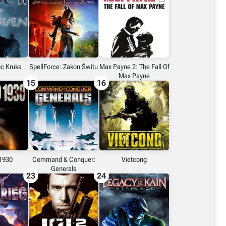
oc Kruka
SpellForce: Zakon Świtu
Max Payne 2: The Fall Of
Max Payne
15
16
1930
Command & Conquer:
Vietcong
Generals
23
24