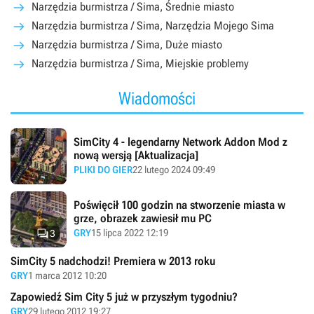
Narzędzia burmistrza / Sima, Średnie miasto
Narzędzia burmistrza / Sima, Narzędzia Mojego Sima
Narzędzia burmistrza / Sima, Duże miasto
Narzędzia burmistrza / Sima, Miejskie problemy
Wiadomości
SimCity 4 - legendarny Network Addon Mod z
nową wersją [Aktualizacja]
PLIKI DO GIER
22 lutego 2024 09:49
Poświęcił 100 godzin na stworzenie miasta w
grze, obrazek zawiesił mu PC

GRY
15 lipca 2022 12:19
3
SimCity 5 nadchodzi! Premiera w 2013 roku
GRY
1 marca 2012 10:20
Zapowiedź Sim City 5 już w przyszłym tygodniu?
GRY
29 lutego 2012 19:27