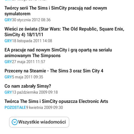
Twórcy serii The Sims i SimCity pracują nad nowym
symulatorem
GRY
30 stycznia 2012 08:36
Wieści ze świata (Star Wars: The Old Republic, Square Enix,
SimCity 4) 18/11/11
GRY
18 listopada 2011 14:08
EA pracuje nad nowym SimCity i grą opartą na serialu
animowanym The Simpsons
GRY
27 maja 2011 11:57
Przeceny na Steamie - The Sims 3 oraz Sim City 4
GRY
5 maja 2011 09:35
Co nam zabrały Simsy?
GRY
13 października 2009 09:18
Twórca The Sims i SimCity opuszcza Electronic Arts
POZOSTAŁE
9 kwietnia 2009 09:30

Wszystkie wiadomości