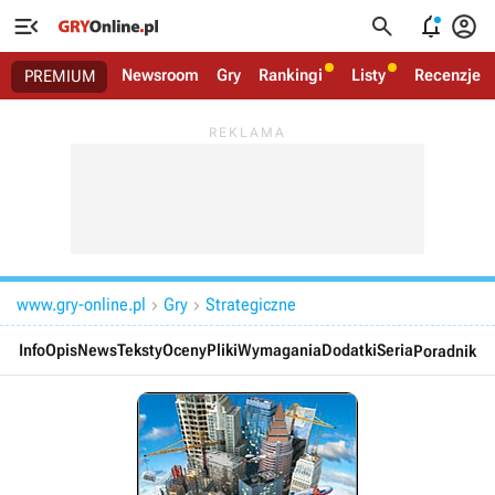




Newsroom
Gry
Rankingi
Listy
Recenzje
PREMIUM
www.gry-online.pl
Gry
Strategiczne


Info
Opis
News
Teksty
Oceny
Pliki
Wymagania
Dodatki
Seria
Poradnik