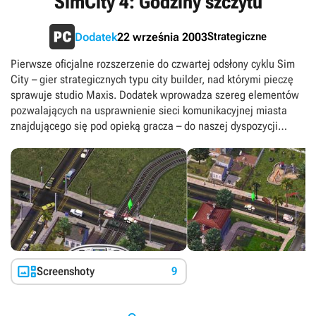
SimCity 4: Godziny szczytu
Strategiczne
Dodatek
22 września 2003
Pierwsze oficjalne rozszerzenie do czwartej odsłony cyklu Sim
City – gier strategicznych typu city builder, nad którymi pieczę
sprawuje studio Maxis. Dodatek wprowadza szereg elementów
pozwalających na usprawnienie sieci komunikacyjnej miasta
znajdującego się pod opieką gracza – do naszej dyspozycji
oddano nowe narzędzia umożliwiające śledzenie natężenia
ruchu i szybką reakcję na pojawiające się problemy. Jednym z
nich jest tak zwane „route query”, dzięki któremu możemy
sprawdzić ścieżki oraz sposób, w jaki zmotoryzowani
mieszkańcy podróżują do swoich punktów docelowych. Ponadto
SimCity 4: Rush Hour zawiera specjalny tryb misji, w którym
przejmujemy kontrolę nad konkretnym samochodem lub
śmigłowcem i kierujemy nim w taki sposób, by jak
najskuteczniej usunąć skutki katastrofy lub zapobiec

Screenshoty
9
przestępstwu. Oprócz tego, w stosunku do pierwowzoru
powiększono liczbę różnego rodzaju środków transportu, nasze
miasto mogą nawiedzić nowe rodzaje katastrof, a samą