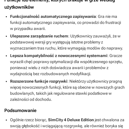
użytkowników
Funkcjonalność automatycznego zapisywania
: Gra nie ma
funkcji automatycznego zapisywania, co prowadzi do frustracji
w przypadku awarii.
Ulepszone zarządzanie ruchem
: Użytkownicy zauważyli, że w
podstawowej wersji gry występują istotne problemy z
wyznaczaniem tras ruchu, które wymagają modów do naprawy.
Lepsza kompatybilność z nowoczesnymi systemami
: Gracze
wyrazili chęć poprawy optymalizacji dla współczesnego sprzętu,
ponieważ wielu z nich doświadcza awarii i problemów z
wydajnością bez rozbudowanych modyfikacji.
Rozszerzone funkcje rozgrywki
: Niektórzy użytkownicy pragną
więcej nowoczesnych funkcji, które są obecne w nowszych grach
budowlanych, takich jak regulowane stawki podatkowe w
zależności od dochodu.
Podsumowanie
Ogólnie rzecz biorąc,
SimCity 4 Deluxe Edition
jest chwalona za
swoją głębokość i wciągającą rozgrywkę, ale również boryka się