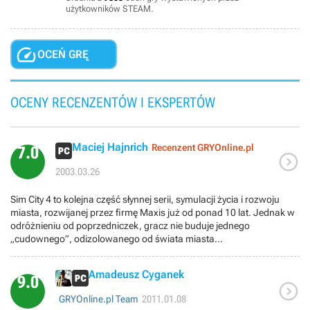
użytkowników STEAM.

OCEŃ GRĘ
OCENY RECENZENTÓW I EKSPERTÓW
Maciej Hajnrich
Recenzent GRYOnline.pl
7.0

2003.03.26
Sim City 4 to kolejna część słynnej serii, symulacji życia i rozwoju
miasta, rozwijanej przez firmę Maxis już od ponad 10 lat. Jednak w
odróżnieniu od poprzedniczek, gracz nie buduje jednego
„cudownego”, odizolowanego od świata miasta...
Amadeusz Cyganek
9.0

GRYOnline.pl Team
2011.01.08