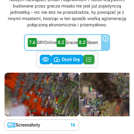
budowane przez gracza miasto nie jest już pojedynczą
jednostką – nic nie stoi na przeszkodzie, by powiązać je z
innymi miastami, tworząc w ten sposób wielką aglomerację
połączoną ekonomicznie i przemysłowo.

7.6
8.2
8.2
GRYOnline
Gracze
Steam



Oceń Grę

Screenshoty
16