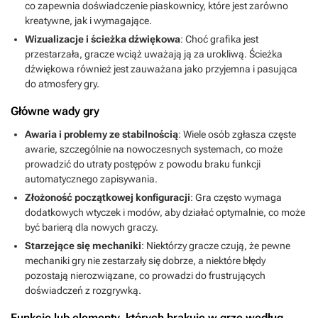
co zapewnia doświadczenie piaskownicy, które jest zarówno
kreatywne, jak i wymagające.
Wizualizacje i ścieżka dźwiękowa
: Choć grafika jest
przestarzała, gracze wciąż uważają ją za urokliwą. Ścieżka
dźwiękowa również jest zauważana jako przyjemna i pasująca
do atmosfery gry.
Główne wady gry
Awaria i problemy ze stabilnością
: Wiele osób zgłasza częste
awarie, szczególnie na nowoczesnych systemach, co może
prowadzić do utraty postępów z powodu braku funkcji
automatycznego zapisywania.
Złożoność początkowej konfiguracji
: Gra często wymaga
dodatkowych wtyczek i modów, aby działać optymalnie, co może
być barierą dla nowych graczy.
Starzejące się mechaniki
: Niektórzy gracze czują, że pewne
mechaniki gry nie zestarzały się dobrze, a niektóre błędy
pozostają nierozwiązane, co prowadzi do frustrujących
doświadczeń z rozgrywką.
Funkcje lub elementy, których brakuje w grze według