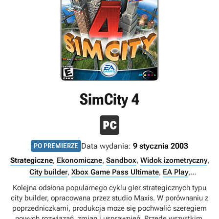
SimCity 4
Data wydania:
9 stycznia 2003
PO PREMIERZE
Strategiczne
,
Ekonomiczne
,
Sandbox
,
Widok izometryczny
,
City builder
,
Xbox Game Pass Ultimate
,
EA Play
,
Singleplayer
,
PC Game Pass
Kolejna odsłona popularnego cyklu gier strategicznych typu
city builder, opracowana przez studio Maxis. W porównaniu z
poprzedniczkami, produkcja może się pochwalić szeregiem
nowych rozwiązań, zmian i usprawnień. Przede wszystkim,