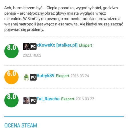
Ach, burmistrzem być… Ciepła posadka, wygodny hotel, godziwa
pensja – archetypiczny obraz głowy miasta wygląda wręcz
nierealnie. W SimCity do pewnego momentu radość z prowadzenia
własnej metropolii jest wręcz niesamowita. Ale kiedyś muszą zacząć
pojawiać się problemy.
xKoweKx [stalker.pl]
Ekspert
8.0
2023.10.02
6.0
Butryk89
Ekspert
2016.03.24
8.0
Tal_Rascha
Ekspert
2016.03.22
OCENA STEAM