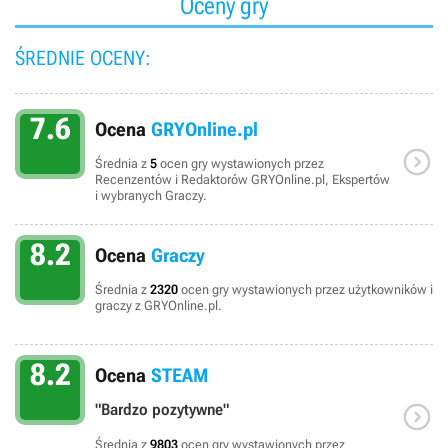
Oceny gry
metropolię możemy wznosić w czterech nowych stylach.
Dopełnieniem tego wszystkiego jest ponad sto nowych
ŚREDNIE OCENY:
obiektów. Warto odnotować, że add-on wymaga do działania
podstawowej wersji gry.
7.6
Ocena
GRYOnline.pl

Średnia z
5
ocen gry wystawionych przez
Recenzentów i Redaktorów GRYOnline.pl, Ekspertów
i wybranych Graczy.
8.2
Ocena
Graczy
Średnia z
2320
ocen gry wystawionych przez użytkowników i
graczy z GRYOnline.pl.
8.2
Ocena
STEAM

"Bardzo pozytywne"
Średnia z
9803
ocen gry wystawionych przez