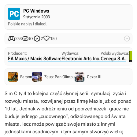
PC Windows
9 stycznia 2003
Polskie napisy i dialogi.





253
57
2
150
Producent:
Wydawca:
Polski wydawca:
EA Maxis / Maxis Software
Electronic Arts Inc.
Cenega S.A.
Faraon
Zeus: Pan Olimpu
Cezar III
Sim City 4 to kolejna część słynnej serii, symulacji życia i
rozwoju miasta, rozwijanej przez firmę Maxis już od ponad
10 lat. Jednak w odróżnieniu od poprzedniczek, gracz nie
buduje jednego „cudownego”, odizolowanego od świata
miasta, lecz może powiązać swoje miasto z innymi
jednostkami osadniczymi i tym samym stworzyć wielką