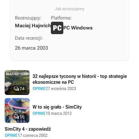
Jak recenzujemy
Recenzujący:
Platforma:
Maciej Hajnrich
PC Windows
Data recenzji:
26 marca 2003
32 najlepsze tycoony w historii - top strategie
ekonomiczne na PC

OPINIE
27 września 2023
74
W to się grało - SimCity
OPINIE
10 marca 2012

16
SimCity 4 - zapowiedź
OPINIE
17 czerwca 2002