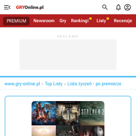




Newsroom
Gry
Rankingi
Listy
Recenzje
PREMIUM
www.gry-online.pl
Top Listy
Lista życzeń - po premierze

