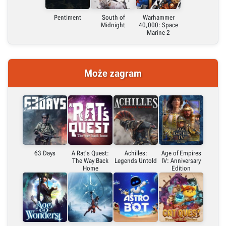
Pentiment
South of
Warhammer
Midnight
40,000: Space
Marine 2
Może zagram
63 Days
A Rat's Quest:
Achilles:
Age of Empires
The Way Back
Legends Untold
IV: Anniversary
Home
Edition