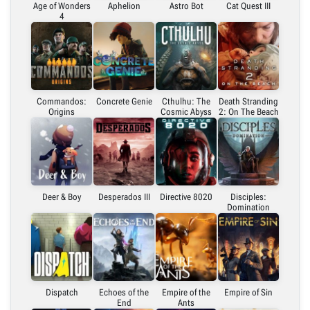
Age of Wonders
Aphelion
Astro Bot
Cat Quest III
4
Commandos:
Concrete Genie
Cthulhu: The
Death Stranding
Origins
Cosmic Abyss
2: On The Beach
Deer & Boy
Desperados III
Directive 8020
Disciples:
Domination
Dispatch
Echoes of the
Empire of the
Empire of Sin
End
Ants