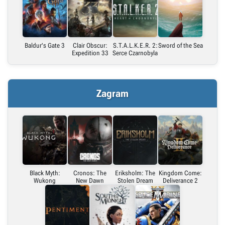
Embed (iframe)
X (Twitter)
Baldur's Gate 3
Clair Obscur:
S.T.A.L.K.E.R. 2:
Sword of the Sea
Expedition 33
Serce Czarnobyla
Link do grafiki poziomej
Zagram
Link do grafiki pionowej
Black Myth:
Cronos: The
Eriksholm: The
Kingdom Come:
Wukong
New Dawn
Stolen Dream
Deliverance 2