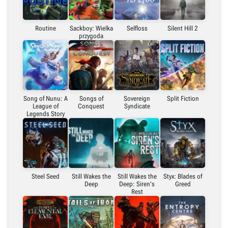
Routine
Sackboy: Wielka
Selfloss
Silent Hill 2
przygoda
Song of Nunu: A
Songs of
Sovereign
Split Fiction
League of
Conquest
Syndicate
Legends Story
Steel Seed
Still Wakes the
Still Wakes the
Styx: Blades of
Deep
Deep: Siren's
Greed
Rest