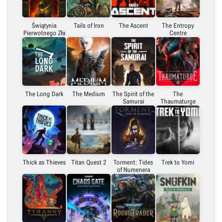
Świątynia
Tails of Iron
The Ascent
The Entropy
Pierwotnego Zła
Centre
The Long Dark
The Medium
The Spirit of the
The
Samurai
Thaumaturge
Thick as Thieves
Titan Quest 2
Torment: Tides
Trek to Yomi
of Numenera