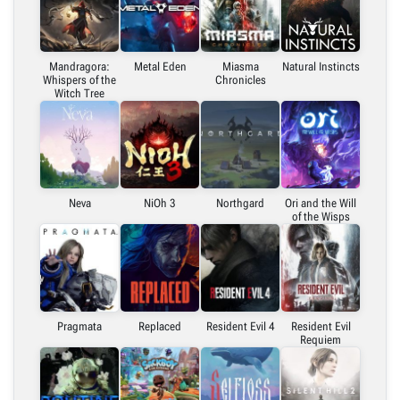
Mandragora:
Metal Eden
Miasma
Natural Instincts
Whispers of the
Chronicles
Witch Tree
Neva
NiOh 3
Northgard
Ori and the Will
of the Wisps
Pragmata
Replaced
Resident Evil 4
Resident Evil
Requiem