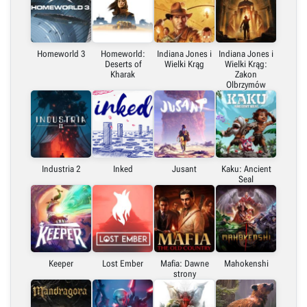
Homeworld 3
Homeworld:
Indiana Jones i
Indiana Jones i
Deserts of
Wielki Krąg
Wielki Krąg:
Kharak
Zakon
Olbrzymów
Industria 2
Inked
Jusant
Kaku: Ancient
Seal
Keeper
Lost Ember
Mafia: Dawne
Mahokenshi
strony