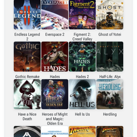
Endless Legend
Everspace 2
Figment 2:
Ghost of Yotei
2
Creed Valley
Gothic Remake
Hades
Hades 2
Half-Life: Alyx
Have a Nice
Heroes of Might
Hell Is Us
Herdling
Death
and Magic:
Olden Era