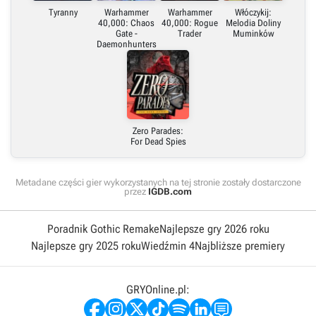
Tyranny
Warhammer
Warhammer
Włóczykij:
40,000: Chaos
40,000: Rogue
Melodia Doliny
Gate -
Trader
Muminków
Daemonhunters
Zero Parades:
For Dead Spies
Metadane części gier wykorzystanych na tej stronie zostały dostarczone
przez
IGDB.com
Poradnik Gothic Remake
Najlepsze gry 2026 roku
Najlepsze gry 2025 roku
Wiedźmin 4
Najbliższe premiery
GRYOnline.pl: