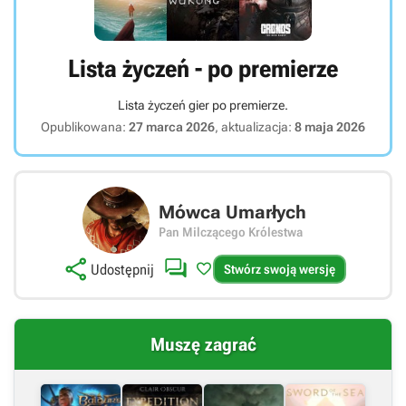
Lista życzeń - po premierze
Lista życzeń gier po premierze.
Opublikowana:
27 marca 2026
, aktualizacja:
8 maja 2026
Mówca Umarłych
Pan Milczącego Królestwa



Udostępnij
Stwórz swoją wersję
Muszę zagrać
Link bezpośredni