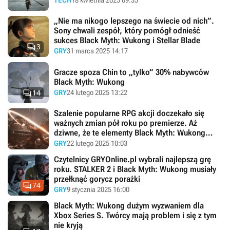
„Nie ma nikogo lepszego na świecie od nich”.
Sony chwali zespół, który pomógł odnieść
sukces Black Myth: Wukong i Stellar Blade

3
GRY
31 marca 2025 14:17
Gracze spoza Chin to „tylko” 30% nabywców
Black Myth: Wukong

GRY
24 lutego 2025 13:22
14
Szalenie popularne RPG akcji doczekało się
ważnych zmian pół roku po premierze. Aż
dziwne, że te elementy Black Myth: Wukong
naprawiono dopiero teraz
GRY
22 lutego 2025 10:03
Czytelnicy GRYOnline.pl wybrali najlepszą grę
roku. STALKER 2 i Black Myth: Wukong musiały
przełknąć gorycz porażki

74
GRY
9 stycznia 2025 16:00
Black Myth: Wukong dużym wyzwaniem dla
Xbox Series S. Twórcy mają problem i się z tym
nie kryją