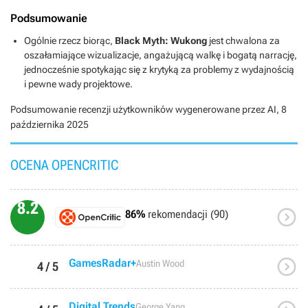
Podsumowanie
Ogólnie rzecz biorąc,
Black Myth: Wukong
jest chwalona za
oszałamiające wizualizacje, angażującą walkę i bogatą narrację,
jednocześnie spotykając się z krytyką za problemy z wydajnością
i pewne wady projektowe.
Podsumowanie recenzji użytkowników wygenerowane przez AI,
8
października 2025
OCENA OPENCRITIC
8.2

86%
rekomendacji (90)

GamesRadar+
Austin Wood
4 / 5
Digital Trends
George Yang