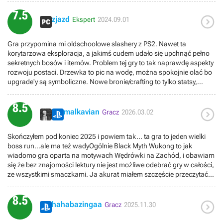
7.5

zjazd
Ekspert
2024.09.01
Gra przypomina mi oldschoolowe slashery z PS2. Nawet ta
korytarzowa eksploracja, a jakimś cudem udało się upchnąć pełno
sekretnych bosów i itemów. Problem tej gry to tak naprawdę aspekty
rozwoju postaci. Drzewka to pic na wodę, można spokojnie olać bo
upgrade'y są symboliczne. Nowe bronie/crafting to tylko statsy,
moveset jest dokładnie taki sam. Więc cała gra to spamowanie tego
samego comba... ER ma setki broni i ile różnych animacji, a tutaj
8.5

bieda. Bossowie są różni, niektórzy to nic specjalnego, a niektórzy
malkavian
Gracz
2026.03.02
świetny design. Z poziomem trudności jest tak samo czasem za
pierwszym się przechodzi, czasem trzeba rozkminić walkę. Coś jest
Skończyłem pod koniec 2025 i powiem tak... ta gra to jeden wielki
też z samym dodgem, spamowanie go jest efektywne i można
boss run...ale ma też wadyOgólnie Black Myth Wukong to jak
unikać ciosów bez dobrego timingu. W soulsach zostaniemi trafieni
wiadomo gra oparta na motywach Wędrówki na Zachód, i obawiam
jak nie będzie dobry timing, może chodzi o to jaki dystans dodge
się że bez znajomości lektury nie jest możliwe odebrać gry w całości,
przemierza i jak mało staminy kosztuje. Lokacje są fajne, co dziwne
ze wszystkimi smaczkami. Ja akurat miałem szczęście przeczytać
2 pierwsze są najgorsze więc dobrego pierwszego wrażenia nie ma.
książkę jakoś przed premierą, ale luźno, to nie jest ciężka lektura.
Pomimo wielu wad, dla mnie główna to brak różnych
Prawdę mówiąc słysząc o Trzech Klasykach Literatury Chińskiej
animacji/combo/itd nadal gra się fajnie. Gra raczej na raz, bo nie
8.5

powiedziałbym że można spodziewać się czegoś bardzo
hahabazingaa
widzę sensu testowania innego buildu. Może siądzie ludziom co
Gracz
2025.11.30
donośnego i patetycznego, jak Dzieje Trzech Królestw. Ale nie,
wykręcają coraz niższy czas przejścia. Może dodatek, bo przy takiej
Wędrówka na Zachód to bardzo prosta i przystępna książeczka,