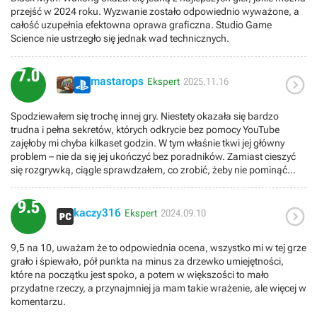
przejść w 2024 roku. Wyzwanie zostało odpowiednio wyważone, a
całość uzupełnia efektowna oprawa graficzna. Studio Game
Science nie ustrzegło się jednak wad technicznych.
7.0

mastarops
Ekspert
2025.11.16
Spodziewałem się trochę innej gry. Niestety okazała się bardzo
trudna i pełna sekretów, których odkrycie bez pomocy YouTube
zajęłoby mi chyba kilkaset godzin. W tym właśnie tkwi jej główny
problem – nie da się jej ukończyć bez poradników. Zamiast cieszyć
się rozgrywką, ciągle sprawdzałem, co zrobić, żeby nie pominąć
czegoś, co później może się przydać lub jest konieczne do
odblokowania nowych elementów. W sumie przeszedłem i
9.5

pokonałem wszystkich łącznie z ukrytymi poza Erlang
kaczy316
Ekspert
2024.09.10
(reprezentował sobą wszystko czego nienawidzę w bosach - dużo
za długie comba, pasek tarczy, i parę innych głupot, za pierwszym
9,5 na 10, uważam że to odpowiednia ocena, wszystko mi w tej grze
podejściem zostało mu jakieś 1/3 paska zdrowia, ale walka była na
grało i śpiewało, pół punkta na minus za drzewko umiejętności,
tyle irytująca, że sobie odpuściłem).Gra chyba głównie dla
które na początku jest spoko, a potem w większości to mało
chińskiego odbiorcy, bo mam wrażenie, że zakłada jednak sporą
przydatne rzeczy, a przynajmniej ja mam takie wrażenie, ale więcej w
wiedzę w temacie mitologi chińskiej.
komentarzu.