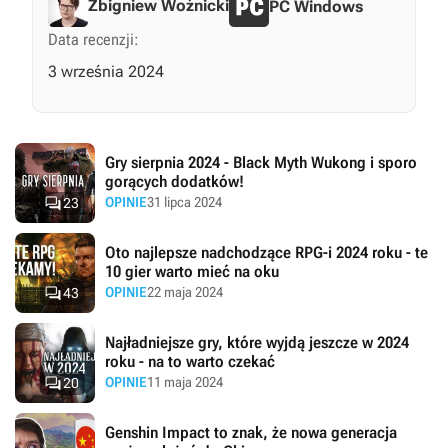
Zbigniew Woźnicki
PC Windows
Data recenzji:
3 września 2024
Gry sierpnia 2024 - Black Myth Wukong i sporo
gorących dodatków!

OPINIE
31 lipca 2024
23
Oto najlepsze nadchodzące RPG-i 2024 roku - te
10 gier warto mieć na oku

OPINIE
22 maja 2024
43
Najładniejsze gry, które wyjdą jeszcze w 2024
roku - na to warto czekać

OPINIE
11 maja 2024
20
Genshin Impact to znak, że nowa generacja