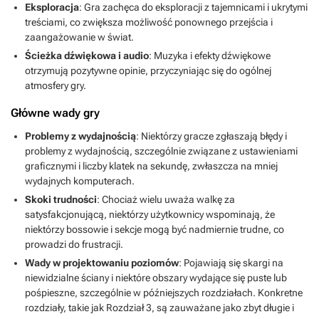
Eksploracja
: Gra zachęca do eksploracji z tajemnicami i ukrytymi
Zdecydowanie zbyt duża ilość niewidzialnych świat - Mogłoby być
treściami, co zwiększa możliwość ponownego przejścia i
więcej ekwipunku na bardziej zróżnicowany rozwój postaci
zaangażowanie w świat.
Ścieżka dźwiękowa i audio
: Muzyka i efekty dźwiękowe
otrzymują pozytywne opinie, przyczyniając się do ogólnej
atmosfery gry.
Główne wady gry
Problemy z wydajnością
: Niektórzy gracze zgłaszają błędy i
problemy z wydajnością, szczególnie związane z ustawieniami
graficznymi i liczby klatek na sekundę, zwłaszcza na mniej
wydajnych komputerach.
Skoki trudności
: Chociaż wielu uważa walkę za
satysfakcjonującą, niektórzy użytkownicy wspominają, że
niektórzy bossowie i sekcje mogą być nadmiernie trudne, co
prowadzi do frustracji.
Wady w projektowaniu poziomów
: Pojawiają się skargi na
niewidzialne ściany i niektóre obszary wydające się puste lub
pośpieszne, szczególnie w późniejszych rozdziałach. Konkretne
rozdziały, takie jak Rozdział 3, są zauważane jako zbyt długie i