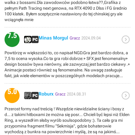
walka z bossami.Dla zawodowców podobno łatwa??,Grafika z
zdarza się powtórzyć jakiegoś bossa, ale raczej opcjonalnego. Przy
pełnym Path Tracing next genowa, na RTX 4090 z Dlss i FG średnio
takim natężeniu złoli do bicia to naprawdę margines. Walki z
100 klatek. Byłem sceptycznie nastawiony do tej chinskiej gry ale
bossami są... różne. Niektóre są mega, inne są zupełnie nieuczciwe,
wciągnęła mnie
i to w obie strony. Zdarzało mi się zaliczyć hitless na pierwszym
podejściu, zdarzało mi się utknąć. Ale ostatni boss... jezu,
namęczyłem się.Mimo to formuła biegania od bossa do bossa na
7.5

Minas Morgul
Gracz
2024.09.04
ogół się sprawdza, gra oczywiście daje nam też czas na odpoczynek
pomiędzy biciem większch wrogów, dorzuca trochę eksploracji, i
trochę się na tym rozbija. Mapy często są bardzo nieczytelne, nie raz
Powtórzę w większości to, co napisał NGD.Gra jest bardzo dobra, a
mają niewidzialne ściany w miejscach w których totalnie nie
7,5 to ocena wysoka.Co ta gra robi dobrze:+ SFX jest fenomenalny+
powinno ich być. Można też zapomnieć o wyciągniętej z Castlevanii
design bossów bywa nierówny, ale zazwyczaj jest bardzo ciekawy .+
interlokacyjności, tak popularnej w grach akcji o wysokim poziomie
Animacje postaci również są fenomenalne. Na uwagę zasługuje
trudności. No i może lepiej, bo gdyby do tych map dorzucić jeszcze
fakt, jak wiele elementów w poszczególnych modelach pracuje
skróty... nie, tak jest okej. Wizualnie lokacje są sztos, projektowo są
niezależnie od siebie. To jedna z najlepszych implementacji animacji
poprawne.Ogólnie nie jest to gra o której należy nie wiadomo jak się
ruchu, jakie widziałem.+ buildmaking jest dobry. On naprawdę
rozpisywać; naprawdę dobry akcyjniak, z oryginalnym i fajnym
5.0

podnosi nam dps, jeśli odpowiednio ogarnie sie wszystkie synergie.
Roburx
Gracz
2024.08.31
systemem walki i ogromną ilością bossów. Jak ktoś lubi Soulsy,
Problemem jest to, że opisy umiejętności i wewnętrzne odniesienia
Ninja Gaideny i inne; będzie zachwycony. Wyzwanie jest na poziomie
są tak niejasne, że spędziłem wczoraj godzinę kolorując sobie i
Przerost formy nad treścią ! Wszędzie niewidzialne ściany i bosy z
rozrysowujac, co z jakiego drzewka wchodzi w synergię z czym.
d... z takimi hitboxami że można się posr... Chcieli być lepsi niż Elden
Bardzo trudno jest się poruszać w tym intuicyjnie.+ fajny system
Ring, a wyszedł im słaby wyrób soulsopodobny :). Ta cała gra mi
craftingu, pozwalający na dodatkowe synergie.+ dobry motyw z
przypomina fragment filmu "Sekmisja", gdzie bohaterowie
koniecznoscia planowania zasobów i budowania pokładów własnej
wychodzą z bunkra na powierzchnie i myślą, że są na jakimś
cierpliwości. Walki mnie raczej nie frustrowały.- okropny level design.