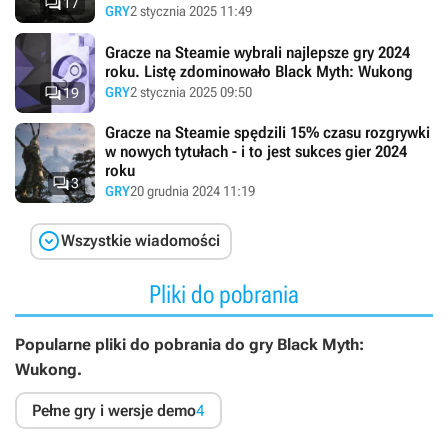

17
GRY
2 stycznia 2025 11:49
Gracze na Steamie wybrali najlepsze gry 2024
roku. Listę zdominowało Black Myth: Wukong

GRY
2 stycznia 2025 09:50
19
Gracze na Steamie spędzili 15% czasu rozgrywki
w nowych tytułach - i to jest sukces gier 2024
roku

3
GRY
20 grudnia 2024 11:19

Wszystkie wiadomości
Pliki do pobrania
Popularne pliki do pobrania do gry Black Myth:
Wukong.
Pełne gry i wersje demo
4