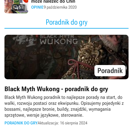
może należeć do Chin

OPINIE
9 października 2020
57
Poradnik do gry
Poradnik
Black Myth Wukong - poradnik do gry
Black Myth Wukong poradnik to najlepsze porady na start, do
walki, rozwoju postaci oraz ekwipunku. Opisujemy pojedynki z
bossami, najlepsze bronie, buildy, znajdźki, wymagania
sprzętowe, wersje językowe, sterowanie.
PORADNIK DO GRY
Aktualizacja: 16 sierpnia 2024