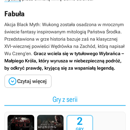
Fabuła
Akcja
Black Myth: Wukong
została osadzona w mrocznym
świecie fantasy inspirowanym mitologią Państwa Środka.
Przedstawiona w grze historia bazuje zaś na klasycznej
XVI-wiecznej powieści
Wędrówka na Zachód
, którą napisał
Wu Czeng’en.
Gracz wciela się w tytułowego Wybrańca –
Małpiego Króla, który wyrusza w niebezpieczną podróż,
by odkryć prawdę, kryjącą się za wspaniałą legendą.

Czytaj więcej
Gry z serii
2
GRY