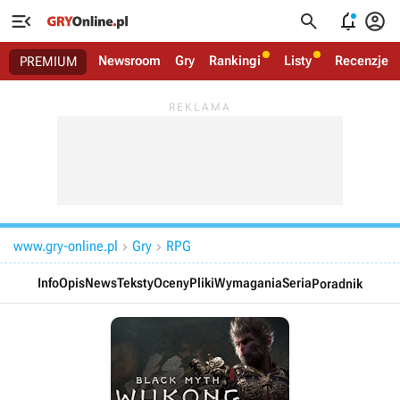




Newsroom
Gry
Rankingi
Listy
Recenzje
PREMIUM
www.gry-online.pl
Gry
RPG


Info
Opis
News
Teksty
Oceny
Pliki
Wymagania
Seria
Poradnik