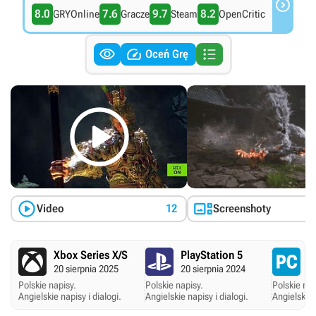

8.0
7.6
9.7
8.2
GRYOnline
Gracze
Steam
OpenCritic



Oceń Grę



Video
12
Screenshoty
Xbox Series X/S
PlayStation 5
P
20 sierpnia 2025
20 sierpnia 2024
20
Polskie napisy.
Polskie napisy.
Polskie nap
Angielskie napisy i dialogi.
Angielskie napisy i dialogi.
Angielskie 