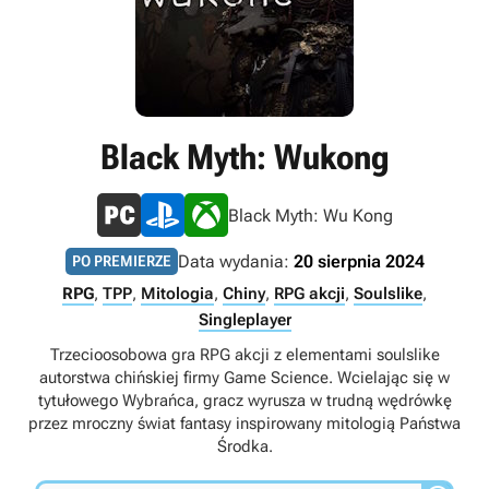
Black Myth: Wukong
Black Myth: Wu Kong
Data wydania:
20 sierpnia 2024
PO PREMIERZE
RPG
,
TPP
,
Mitologia
,
Chiny
,
RPG akcji
,
Soulslike
,
Singleplayer
Trzecioosobowa gra RPG akcji z elementami soulslike
autorstwa chińskiej firmy Game Science. Wcielając się w
tytułowego Wybrańca, gracz wyrusza w trudną wędrówkę
przez mroczny świat fantasy inspirowany mitologią Państwa
Środka.