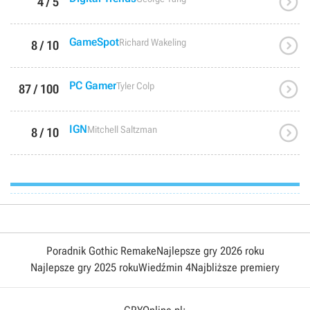

4 / 5

GameSpot
Richard Wakeling
8 / 10

PC Gamer
Tyler Colp
87 / 100

IGN
Mitchell Saltzman
8 / 10
Poradnik Gothic Remake
Najlepsze gry 2026 roku
Najlepsze gry 2025 roku
Wiedźmin 4
Najbliższe premiery