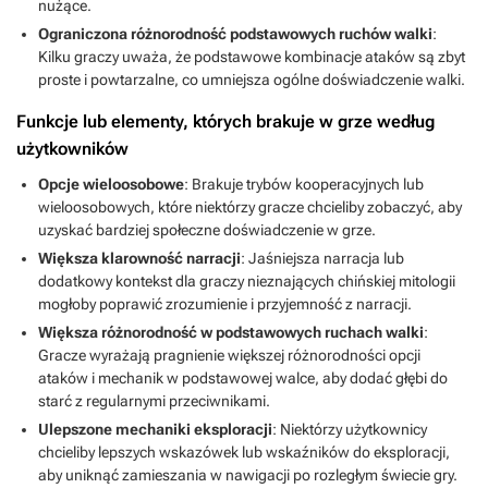
nużące.
Ograniczona różnorodność podstawowych ruchów walki
:
Kilku graczy uważa, że podstawowe kombinacje ataków są zbyt
proste i powtarzalne, co umniejsza ogólne doświadczenie walki.
Funkcje lub elementy, których brakuje w grze według
użytkowników
Opcje wieloosobowe
: Brakuje trybów kooperacyjnych lub
wieloosobowych, które niektórzy gracze chcieliby zobaczyć, aby
uzyskać bardziej społeczne doświadczenie w grze.
Większa klarowność narracji
: Jaśniejsza narracja lub
dodatkowy kontekst dla graczy nieznających chińskiej mitologii
mogłoby poprawić zrozumienie i przyjemność z narracji.
Większa różnorodność w podstawowych ruchach walki
:
Gracze wyrażają pragnienie większej różnorodności opcji
ataków i mechanik w podstawowej walce, aby dodać głębi do
starć z regularnymi przeciwnikami.
Ulepszone mechaniki eksploracji
: Niektórzy użytkownicy
chcieliby lepszych wskazówek lub wskaźników do eksploracji,
aby uniknąć zamieszania w nawigacji po rozległym świecie gry.