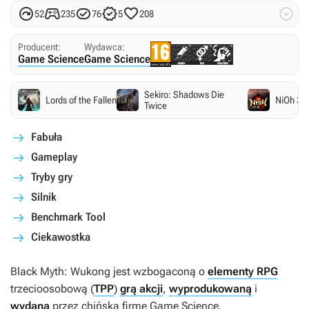






52
235
76
5
208
Producent:
Wydawca:
Game Science
Game Science
Sekiro: Shadows Die
Lords of the Fallen
NiOh 3
Twice
Fabuła
Gameplay
Tryby gry
Silnik
Benchmark Tool
Ciekawostka
Black Myth: Wukong
jest wzbogaconą o
elementy RPG
trzecioosobową (
TPP
)
grą akcji
,
wyprodukowaną
i
wydaną
przez chińską firmę Game Science.