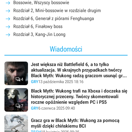
Bossowie, Wszyscy bossowie
Rozdział 2, Mini-bossowie w rozdziale drugim
Rozdział 6, Generał z piórami Fenghuanga
Rozdział 6, Finałowy boss
Rozdział 3, Kang-Jin Loong
Wiadomości
Jest większa niż Battlefield 6, a to tylko
aktualizacja. W skrajnych przypadkach twórcy
Black Myth: Wukong radzą graczom usunąć grę i

4
zainstalować ją od nowa
GRY
13 października 2025 18:16
Black Myth: Wukong trafi na Xboxa i doczeka się
historycznej przeceny. Twórcy skomentowali
roczne opóźnienie względem PC i PS5

7
GRY
6 czerwca 2025 09:40
Gracz gra w Black Myth: Wukong za pomocą
myśli dzięki chińskiemu BCI
TECH
18 kwietnia 2025 09:35