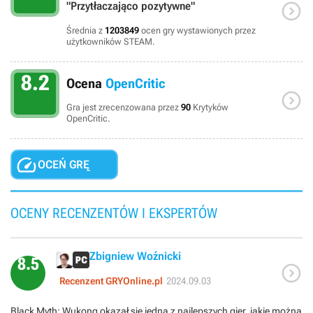

"Przytłaczająco pozytywne"
Średnia z
1203849
ocen gry wystawionych przez
użytkowników STEAM.
8.2
Ocena
OpenCritic

Gra jest zrecenzowana przez
90
Krytyków
OpenCritic.

OCEŃ GRĘ
OCENY RECENZENTÓW I EKSPERTÓW
Zbigniew Woźnicki
8.5

Recenzent GRYOnline.pl
2024.09.03
Black Myth: Wukong okazał się jedną z najlepszych gier, jakie można