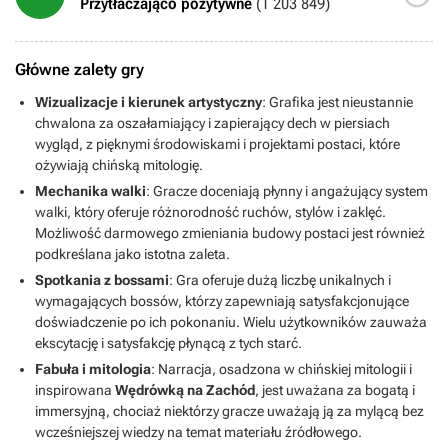
radę. Czyli jak się nam pierwszy nie podoba, to warto dać szansę i
Przytłaczająco pozytywne
(1 203 849)
wymagający, ale sprawiedliwy. Część bossów jest do pokonania za
iść dalej.
pierwszym razem bez fatygi, ale kiedy robi się za łatwo, to nagle
pojawia się jakiś gigachad, który sprowadza nas na ziemię
sprawiając kilkanaście/kilkadziesiąt zgonów i mnóstwo
Główne zalety gry
wykrzyczanych we frustracji przekleństw. Mechanika budowania
Wizualizacje i kierunek artystyczny
: Grafika jest nieustannie
postaci też jest okej, sporo możliwości, choć zastanawiam się, ilu
graczy korzysta z alternatywnych sposobów walki, zamiast tego
chwalona za oszałamiający i zapierający dech w piersiach
podstawowego (ja od początku jadę na podstawowym i w ogóle nie
wygląd, z pięknymi środowiskami i projektami postaci, które
kusi mnie, żeby to zmienić). Sama gra rzeczywiście mocno
ożywiają chińską mitologię.
przypomina God of War, zwłaszcza trzecia, zimowa kraina (nawet
Mechanika walki
: Gracze doceniają płynny i angażujący system
animacja otwierania dużych skrzyń jest niemal identyczna lol,
walki, który oferuje różnorodność ruchów, stylów i zaklęć.
ciekawe czy to celowy follow-up), ale choć uwielbiam God of War, to
Możliwość darmowego zmieniania budowy postaci jest również
Wukong ma to, czego najbardziej mi w GoW brakuje, czyli mnogość
podkreślana jako istotna zaleta.
bossów – w GoW jest ich moim zdaniem za mało, a przecież
nordycka mitologia składa się z wielu barwnych postaci –
Spotkania z bossami
: Gra oferuje dużą liczbę unikalnych i
potencjalnych bossów. Wukong natomiast ma ich ogrom i co cieszy,
wymagających bossów, którzy zapewniają satysfakcjonujące
są bardzo zróżnicowani w stylach walki, nie są aż tak powtarzalni
doświadczenie po ich pokonaniu. Wielu użytkowników zauważa
(część jest, ale biorąc pod uwagę ilość, to i tak jest bardzo
ekscytację i satysfakcję płynącą z tych starć.
różnorodnie). Póki co ode mnie 9/10 po mniej więcej połowie gry.+
Pięknie wykreowany świat, lore, postaci, lokacje, potwory+
Fabuła i mitologia
: Narracja, osadzona w chińskiej mitologii i
Graficznie OSZAŁAMIAJĄCA+ Ilość i zróżnicowanie bossów+
inspirowana
Wędrówką na Zachód
, jest uważana za bogatą i
Poziom trudności momentami frustrujący, ale sprawiedliwy i
immersyjną, chociaż niektórzy gracze uważają ją za mylącą bez
satysfakcjonujący+ Kiedy nie giniemy, gameplay jest bardzo
wcześniejszej wiedzy na temat materiału źródłowego.
przyjemny- Jednak czasem trafi się bug albo dziwny crash-