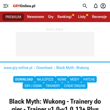




Newsroom
Gry
Rankingi
Listy
Recenzje
PREMIUM
www.gry-online.pl
Download
Black Myth: Wukong


DOWNLOAD
NAJLEPSZE
NOWE
MODY
PATCHE
GRY / DEMA
TRAINERY
CHEAT ENGINE
Black Myth: Wukong - Trainery do
gier - Trainer v1.0-v1.0.13+ Plus