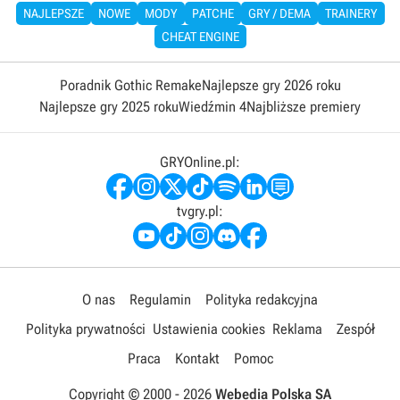
NAJLEPSZE
NOWE
MODY
PATCHE
GRY / DEMA
TRAINERY
CHEAT ENGINE
Poradnik Gothic Remake
Najlepsze gry 2026 roku
Najlepsze gry 2025 roku
Wiedźmin 4
Najbliższe premiery
GRYOnline.pl:
tvgry.pl:
O nas
Regulamin
Polityka redakcyjna
Polityka prywatności
Ustawienia cookies
Reklama
Zespół
Praca
Kontakt
Pomoc
Copyright © 2000 -
2026
Webedia Polska SA