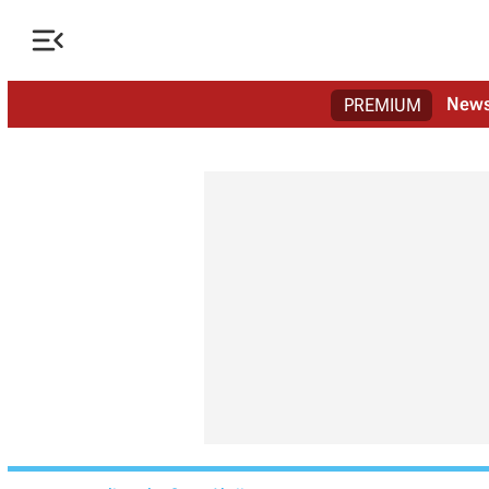

New
PREMIUM