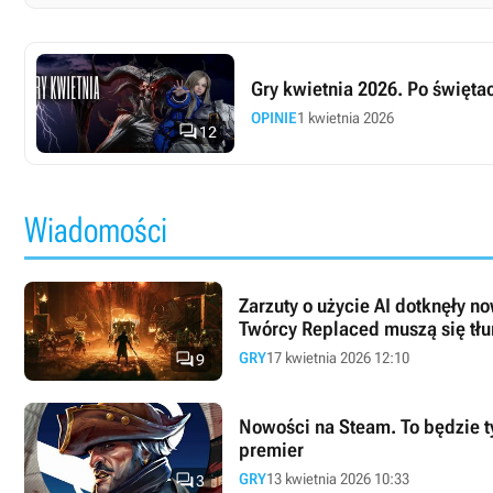
Gry kwietnia 2026. Po święt
OPINIE
1 kwietnia 2026

12
Wiadomości
Zarzuty o użycie AI dotknęły 
Twórcy Replaced muszą się tł

GRY
17 kwietnia 2026 12:10
9
Nowości na Steam. To będzie t
premier

GRY
13 kwietnia 2026 10:33
3