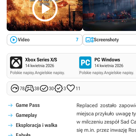



Video
7
Screenshoty
Xbox Series X/S
PC Windows
14 kwietnia 2026
14 kwietnia 2026
Polskie napisy.
Angielskie napisy.
Polskie napisy.
Angielskie napisy.





78
38
30
3
11
Game Pass
Replaced
zostało zapowi
miejsca przykuło uwagę tys
Gameplay
w milczeniu zespół Sad Ca
Eksploracja i walka
się m.in. przez inwazję Ro
Fabuła