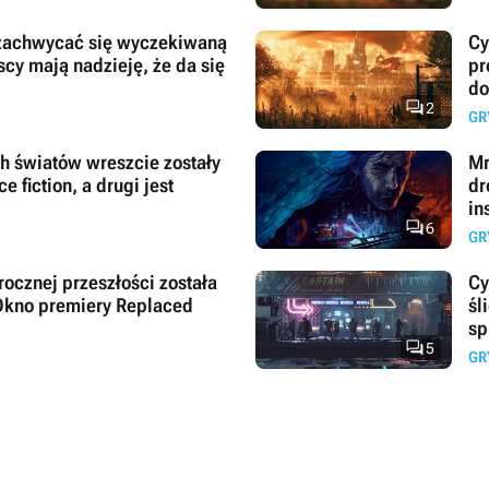
t zachwycać się wyczekiwaną
Cy
cy mają nadzieję, że da się
pr
do

2
GR
 światów wreszcie zostały
Mr
e fiction, a drugi jest
dr
in

6
GR
ocznej przeszłości została
Cy
 Okno premiery Replaced
śl
sp

5
GR