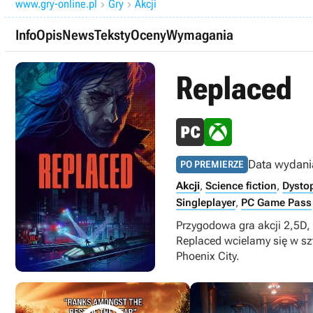
www.gry-online.pl
Gry
Akcji


Info
Opis
News
Teksty
Oceny
Wymagania
Replaced
Data wydani
PO PREMIERZE
Akcji
,
Science fiction
,
Dysto
Singleplayer
,
PC Game Pass
Przygodowa gra akcji 2,5D, 
Replaced wcielamy się w sz
Phoenix City.