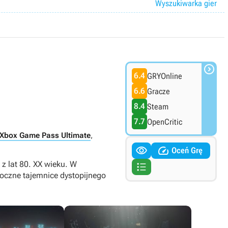
Wyszukiwarka gier

6.4
GRYOnline
6.6
Gracze
8.4
Steam
7.7
OpenCritic
Xbox Game Pass Ultimate
,


Oceń Grę
 z lat 80. XX wieku. W

roczne tajemnice dystopijnego