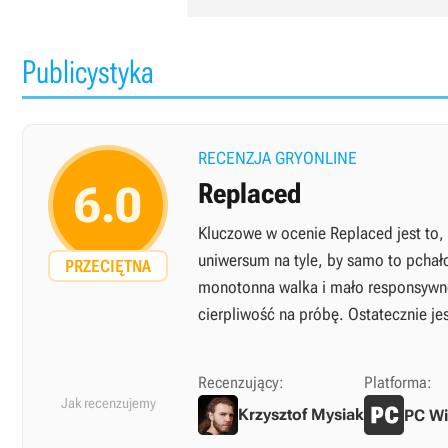
Publicystyka
RECENZJA GRYONLINE
6.0
Replaced
Kluczowe w ocenie Replaced jest to,
uniwersum na tyle, by samo to pchał
PRZECIĘTNA
monotonna walka i mało responsywne
cierpliwość na próbę. Ostatecznie jest
Recenzujący:
Platforma:
Jak recenzujemy
Krzysztof Mysiak
PC W