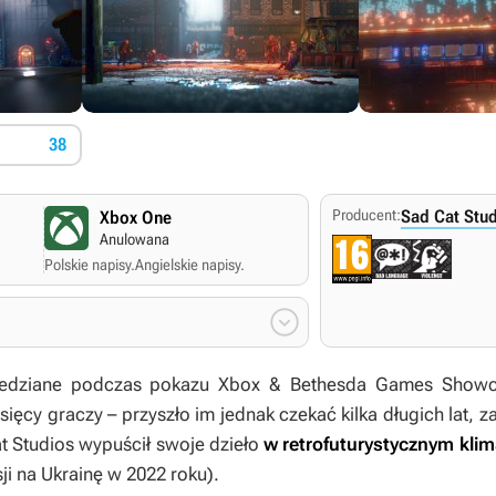
38
Producent:
Sad Cat Stu
Xbox One
Anulowana
Polskie napisy.
Angielskie napisy.

edziane podczas pokazu Xbox & Bethesda Games Showca
ięcy graczy – przyszło im jednak czekać kilka długich lat, z
t Studios wypuścił swoje dzieło
w retrofuturystycznym klim
sji na Ukrainę w 2022 roku).