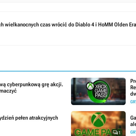
ach wielkanocnych czas wrócić do Diablo 4 i HoMM Olden Er
Pr
nową cyberpunkową grę akcji.
Re
umaczyć
dw
GR
ydzień pełen atrakcyjnych
Ga
al

GR
1