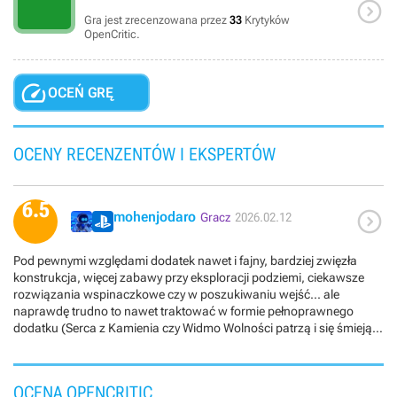

Gra jest zrecenzowana przez
33
Krytyków
OpenCritic.

OCEŃ GRĘ
OCENY RECENZENTÓW I EKSPERTÓW
6.5

mohenjodaro
Gracz
2026.02.12
Pod pewnymi względami dodatek nawet i fajny, bardziej zwięzła
konstrukcja, więcej zabawy przy eksploracji podziemi, ciekawsze
rozwiązania wspinaczkowe czy w poszukiwaniu wejść... ale
naprawdę trudno to nawet traktować w formie pełnoprawnego
dodatku (Serca z Kamienia czy Widmo Wolności patrzą i się śmieją).
To bardziej taki mission pack w stylu BioWare do Dragon Age 1,
gdzie dostawaliśmy dosłownie godzinę gry, a DLC było 5. No tu tych
godzin jest z 3-4, ale to tyle. I mam wrażenie, że zabawę mają
OCENA OPENCRITIC
dodatkowo wydłużać bardzo liczne zagdki logiczne - większość