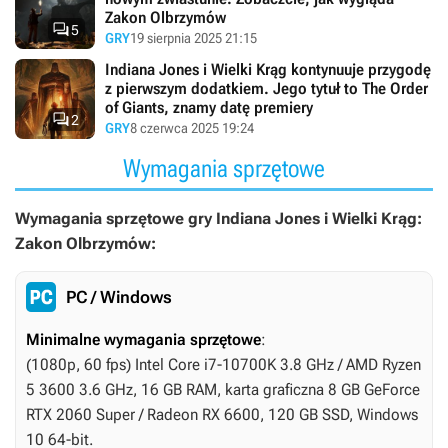
Zakon Olbrzymów

5
GRY
19 sierpnia 2025 21:15
Indiana Jones i Wielki Krąg kontynuuje przygodę
z pierwszym dodatkiem. Jego tytuł to The Order
of Giants, znamy datę premiery

2
GRY
8 czerwca 2025 19:24
Wymagania sprzętowe
Wymagania sprzętowe gry Indiana Jones i Wielki Krąg:
Zakon Olbrzymów:
PC / Windows
Minimalne wymagania sprzętowe
:
(1080p, 60 fps) Intel Core i7-10700K 3.8 GHz / AMD Ryzen
5 3600 3.6 GHz, 16 GB RAM, karta graficzna 8 GB GeForce
RTX 2060 Super / Radeon RX 6600, 120 GB SSD, Windows
10 64-bit.