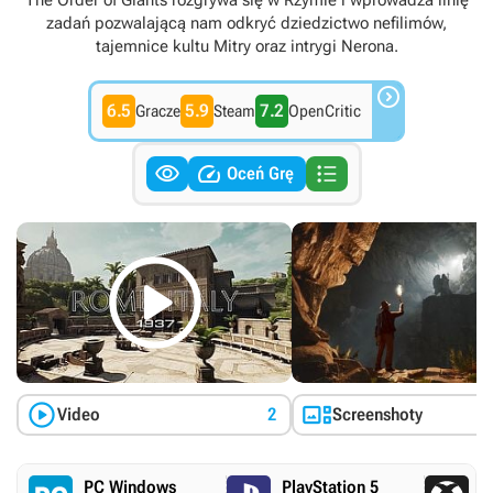
The Order of Giants rozgrywa się w Rzymie i wprowadza linię
zadań pozwalającą nam odkryć dziedzictwo nefilimów,
tajemnice kultu Mitry oraz intrygi Nerona.

6.5
5.9
7.2
Gracze
Steam
OpenCritic



Oceń Grę



Video
2
Screenshoty
PC Windows
PlayStation 5
X