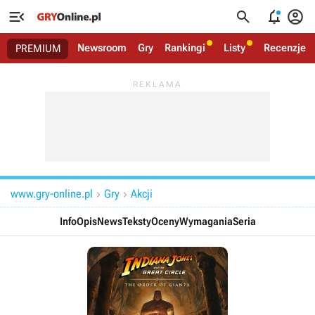




Newsroom
Gry
Rankingi
Listy
Recenzje
PREMIUM
www.gry-online.pl
Gry
Akcji


Info
Opis
News
Teksty
Oceny
Wymagania
Seria