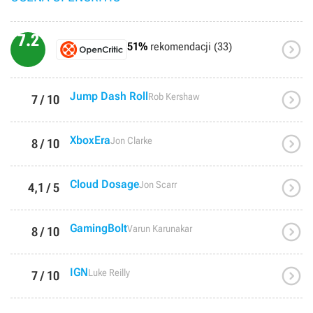
fajna, nawet bardzo, ale np. ta z mapą była absurdalna.
Przeszedłem z poradnikiem i nawet pomimo poradnika nadal do
7.2
końca nie rozumiem dlaczego trzeba było zrobić tak, a nie

51%
rekomendacji (33)
inaczej.Dodatek miał nas przenieść do Rzymu. To też kłamstwo,
Rzymu jest tyle co kot napłakał, w zasadzie nie ma go wcale,
natomiast lwią część dodatku spędzamy w ściekach metropolii. Ja
miałem ten dodatek w ramach Premium Edition, ale aż nie mogę

Jump Dash Roll
Rob Kershaw
7 / 10
uwierzyć jak bardzo by się ktoś rozczarował, gdyby zapłacił za to
dodatkowe 89 zł.

XboxEra
Jon Clarke
8 / 10

Cloud Dosage
Jon Scarr
4,1 / 5

GamingBolt
Varun Karunakar
8 / 10

IGN
Luke Reilly
7 / 10