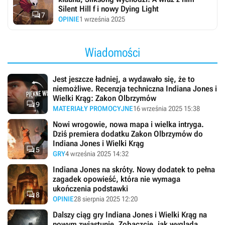
Silent Hill f i nowy Dying Light

7
OPINIE
1 września 2025
Wiadomości
Jest jeszcze ładniej, a wydawało się, że to
niemożliwe. Recenzja techniczna Indiana Jones i
Wielki Krąg: Zakon Olbrzymów

9
MATERIAŁY PROMOCYJNE
16 września 2025 15:38
Nowi wrogowie, nowa mapa i wielka intryga.
Dziś premiera dodatku Zakon Olbrzymów do
Indiana Jones i Wielki Krąg

5
GRY
4 września 2025 14:32
Indiana Jones na skróty. Nowy dodatek to pełna
zagadek opowieść, która nie wymaga
ukończenia podstawki

8
OPINIE
28 sierpnia 2025 12:20
Dalszy ciąg gry Indiana Jones i Wielki Krąg na
nowym zwiastunie. Zobaczcie, jak wygląda