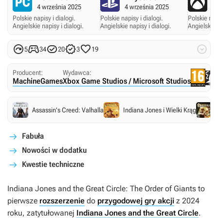
4 września 2025
4 września 2025
4
Polskie napisy i dialogi.
Polskie napisy i dialogi.
Polskie napi
Angielskie napisy i dialogi.
Angielskie napisy i dialogi.
Angielskie 






5
34
20
3
19
Producent:
Wydawca:
MachineGames
Xbox Game Studios / Microsoft Studios
Assassin's Creed: Valhalla
Indiana Jones i Wielki Krąg
Fabuła
Nowości w dodatku
Kwestie techniczne
Indiana Jones and the Great Circle: The Order of Giants
to
pierwsze
rozszerzenie
do
przygodowej gry akcji
z 2024
roku, zatytułowanej
Indiana Jones and the Great Circle
.