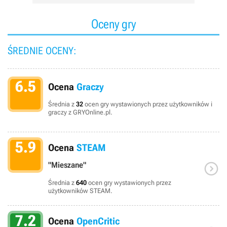
Oceny gry
ŚREDNIE OCENY:
6.5
Ocena
Graczy
Średnia z
32
ocen gry wystawionych przez użytkowników i
graczy z GRYOnline.pl.
5.9
Ocena
STEAM

"Mieszane"
Średnia z
640
ocen gry wystawionych przez
użytkowników STEAM.
7.2
Ocena
OpenCritic