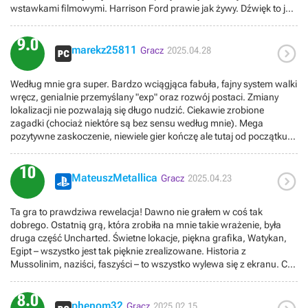
wstawkami filmowymi. Harrison Ford prawie jak żywy. Dźwięk to już
klasa sama w sobie. Cieszę się że gra trafiła na PlayStation. Grafika
8/10 Miodność 8/10 Muzyka 9/10
9.0

marekz25811
Gracz
2025.04.28
Według mnie gra super. Bardzo wciągjąca fabuła, fajny system walki
wręcz, genialnie przemyślany "exp" oraz rozwój postaci. Zmiany
lokalizacji nie pozwalają się długo nudzić. Ciekawie zrobione
zagadki (chociaż niektóre są bez sensu według mnie). Mega
pozytywne zaskoczenie, niewiele gier kończę ale tutaj od początku
wiedziałem, że przerobię od deski do deski. Kleiłem się do ścioan
żeby znaleźć poukrywane fanty. Dla mnie 9/10 (a biorąc pod uwagę
10

gamepassa 9,5/10) Dawno się tak dobrze nie bawiłem, mam
MateuszMetallica
Gracz
2025.04.23
nadzieję że będzie więcej gier z tej serii bo stałem się fanem :D!
Ta gra to prawdziwa rewelacja! Dawno nie grałem w coś tak
dobrego. Ostatnią grą, która zrobiła na mnie takie wrażenie, była
druga część Uncharted. Świetne lokacje, piękna grafika, Watykan,
Egipt – wszystko jest tak pięknie zrealizowane. Historia z
Mussolinim, naziści, faszyści – to wszystko wylewa się z ekranu. Coś
niesamowitego!
8.0
phenom32
Gracz
2025.02.15