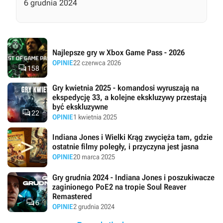
6 grudnia 2024
Najlepsze gry w Xbox Game Pass - 2026
OPINIE
22 czerwca 2026

158
Gry kwietnia 2025 - komandosi wyruszają na
ekspedycję 33, a kolejne ekskluzywy przestają
być ekskluzywne

22
OPINIE
1 kwietnia 2025
Indiana Jones i Wielki Krąg zwycięża tam, gdzie
ostatnie filmy poległy, i przyczyna jest jasna
OPINIE
20 marca 2025
Gry grudnia 2024 - Indiana Jones i poszukiwacze
zaginionego PoE2 na tropie Soul Reaver
Remastered

6
OPINIE
2 grudnia 2024