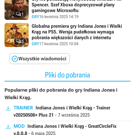
Spencer. Szef Xboxa doprecyzował plany
gamingowe Microsoftu

1
GRY
16 kwietnia 2025 14:19
Globalna premiera gry Indiana Jones i Wielki
Krąg na PS5. Wersja pudełkowa wymaga
pobrania większości danych z internetu

5
GRY
17 kwietnia 2025 10:04

Wszystkie wiadomości
Pliki do pobrania
Popularne pliki do pobrania do gry Indiana Jones i
Wielki Krąg.
TRAINER
Indiana Jones i Wielki Krąg - Trainer
v20250508+ Plus 21
-
7 września 2025
MOD
Indiana Jones i Wielki Krąg - GreatCircleFix
v.0.0.8
-
6 maja 2025