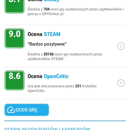
Średnia z
704
ocen gry wystawionych przez użytkowników i
graczy z GRYOnline.pl.
9.0
Ocena
STEAM

"Bardzo pozytywne"
Średnia z
20156
ocen gry wystawionych przez
użytkowników STEAM.
8.6
Ocena
OpenCritic

Gra jest zrecenzowana przez
231
Krytyków
OpenCritic.

OCEŃ GRĘ
OCENY RECENZENTÓW I EKSPERTÓW