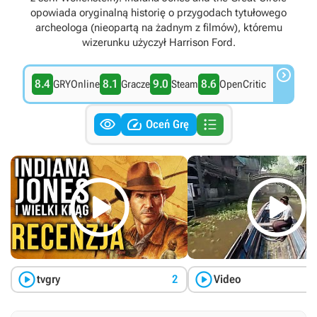
opowiada oryginalną historię o przygodach tytułowego
archeologa (nieopartą na żadnym z filmów), któremu
wizerunku użyczył Harrison Ford.

8.4
8.1
9.0
8.6
GRYOnline
Gracze
Steam
OpenCritic



Oceń Grę




tvgry
2
Video