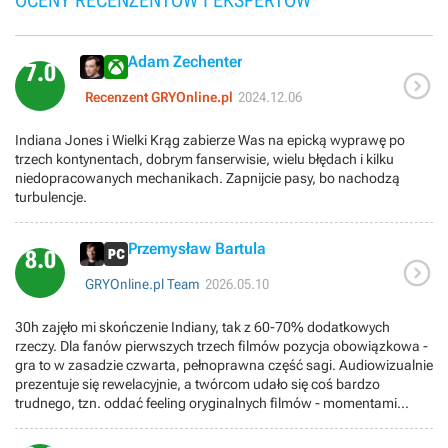
Adam Zechenter
7.0

Recenzent GRYOnline.pl
2024.12.06
Indiana Jones i Wielki Krąg zabierze Was na epicką wyprawę po
trzech kontynentach, dobrym fanserwisie, wielu błędach i kilku
niedopracowanych mechanikach. Zapnijcie pasy, bo nachodzą
turbulencje.
Przemysław Bartula
8.0

GRYOnline.pl Team
2026.05.10
30h zajęło mi skończenie Indiany, tak z 60-70% dodatkowych
rzeczy. Dla fanów pierwszych trzech filmów pozycja obowiązkowa -
gra to w zasadzie czwarta, pełnoprawna część sagi. Audiowizualnie
prezentuje się rewelacyjnie, a twórcom udało się coś bardzo
trudnego, tzn. oddać feeling oryginalnych filmów - momentami
można się poczuć jak Harrison Ford ogrywający postać słynnego
archeologa. Poza tym gra oferuje wciągająca fabułę, dość