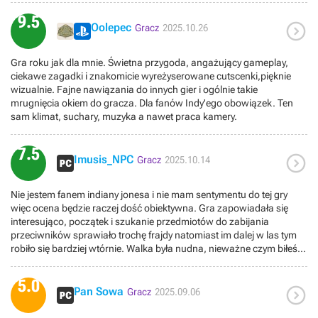
Walka była dość prosta, ale po pierwsze dzięki temu akcja gry nie
przygody, której nie da się pomylić z niczym innym. To gra, która daje
traciła na dynamice, a po drugie można ustawić trudniejszy poziom
9.5

frajdę zarówno fanom Indiany, jak i każdemu, kto lubi dobrą
Oolepec
Gracz
2025.10.26
gry, więc każdy może dostosować do własnych potrzeb. Do tego
przygodę.Po ponad 50 godzinach sądzonych w grze, mogę ze
wykorzystania bicza czy używanie do walki prawie wszystkiego co
spokojnym sercem polecić tą produkcję. Aby jednak nie było tak
jest pod ręką, np. przepychacza do kibla ;)Jestem oczarowany, że
Gra roku jak dla mnie. Świetna przygoda, angażujący gameplay,
różowo, gra ma również wady, no i oczywiście zbyt wysoką cenę
aż tyle fajnych rzeczy udało się wpakować do jednej gry. Mam
ciekawe zagadki i znakomicie wyreżyserowane cutscenki,pięknie
samej gry jak i DLC.
nadzieję, że twórcy nie spoczną na laurach i wkrótce doczekamy się
wizualnie. Fajne nawiązania do innych gier i ogólnie takie
kolejnych odsłon tej świetnej gry.
mrugnięcia okiem do gracza. Dla fanów Indy'ego obowiązek. Ten
sam klimat, suchary, muzyka a nawet praca kamery.
7.5

Imusis_NPC
Gracz
2025.10.14
Nie jestem fanem indiany jonesa i nie mam sentymentu do tej gry
więc ocena będzie raczej dość obiektywna. Gra zapowiadała się
interesująco, początek i szukanie przedmiotów do zabijania
przeciwników sprawiało trochę frajdy natomiast im dalej w las tym
robiło się bardziej wtórnie. Walka była nudna, nieważne czym biłeś
przeciwnika i tak gra naciskała na to żeby wszystkich zabijać od tyłu
byle czym bo inaczej zleci się zaraz 30 przeciwników i z racji staminy,
5.0

toporności strzelania i walki wręcz i tak trzeba by było zaczynać grę
Pan Sowa
Gracz
2025.09.06
od nowa. Nacisk większy na stealth niż ostatnie asasyny, sporo
zapychaczy znajdziek i questów pobocznych bez większej głębi.