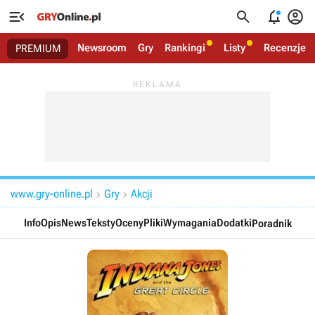




Newsroom
Gry
Rankingi
Listy
Recenzje
PREMIUM
www.gry-online.pl
Gry
Akcji


Info
Opis
News
Teksty
Oceny
Pliki
Wymagania
Dodatki
Poradnik