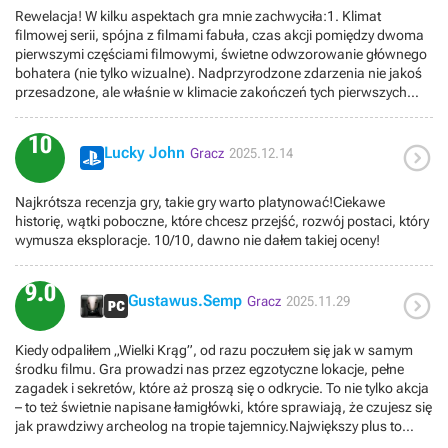
zasługują również zagadki — są różnorodne i momentami
Rewelacja! W kilku aspektach gra mnie zachwyciła:1. Klimat
wymagające, co sprawia, że ich rozwiązywanie daje dużą
filmowej serii, spójna z filmami fabuła, czas akcji pomiędzy dwoma
satysfakcję.Podsumowując, Indiana Jones i Wielki Krąg to
pierwszymi częściami filmowymi, świetne odwzorowanie głównego
produkcja, która w pełni oddaje ducha filmowego pierwowzoru i
bohatera (nie tylko wizualne). Nadprzyrodzone zdarzenia nie jakoś
oferuje świetnie zaprojektowaną przygodę. Dla fanów serii to
przesadzone, ale właśnie w klimacie zakończeń tych pierwszych
pozycja obowiązkowa, ale również pozostali gracze powinni
filmów (nie żadne ufoludki itp.). Do tego wspaniała oprawa
znaleźć tu wiele powodów do zadowoleniaTytuł ukończyłem na
dźwiękowa.2. Cała oprawa wizualne i pięknie odwzorowanie
10
100% z wszystkimi achievmentami.

prawdziwe lokacje. Jarałem się jak dziecko (a mam ponad 40 lat),
Lucky John
Gracz
2025.12.14
kiedy eksplorowałem miejsca w Rzymie i Watykanie, które w tym
roku zwiedzałem osobiście. Zamek Świętego Anioła czy Muzea
Najkrótsza recenzja gry, takie gry warto platynować!Ciekawe
Watykańskie - czułem się jakbym zwiedzał te miejsca jeszcze raz,
historię, wątki poboczne, które chcesz przejść, rozwój postaci, który
tylko w przeddzień II Wojny Światowej. Z resztą wszystkie lokacje
wymusza eksploracje. 10/10, dawno nie dałem takiej oceny!
wciągnęły mnie bardzo mocno, a wizualnie najbardziej przypadły mi
lasy ówczesnego Syjamu.3. Ciekawe, bardzo pomysłowe questy,
również poboczne - których aż żal byłoby nie wykonać. Całość
9.0

Gustawus.Semp
fabularna bardzo spójna, dobrze uzasadniająca podróżowanie w
Gracz
2025.11.29
kolejne miejsca wszystko się spina w teorii. Do tego świetne postacie
(główny antybohater, partnerka), świetnie wplecione wątki włoskich
Kiedy odpaliłem „Wielki Krąg”, od razu poczułem się jak w samym
faszystów, niemieckich nazistów czy szarej eminencji Watykanu. Do
środku filmu. Gra prowadzi nas przez egzotyczne lokacje, pełne
tego bardzo przyjemny dodatek Zakon Olbrzymów.4. Gameplay
zagadek i sekretów, które aż proszą się o odkrycie. To nie tylko akcja
dający dużo frajdy, bardzo pomysłowy rozwój postaci, duża
– to też świetnie napisane łamigłówki, które sprawiają, że czujesz się
możliwość dowolności eksploracji kolejnych miejsc, więc każdy
jak prawdziwy archeolog na tropie tajemnicy.Największy plus to
sobie dostosuje tępo rozgrywki czy kolejność wykonywania misji.
klimat, muzyka, narracja i detale wizualne budują atmosferę