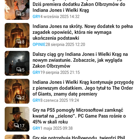
Dziś premiera dodatku Zakon Olbrzymów do
Indiana Jones i Wielki Krąg

5
GRY
4 września 2025 14:32
Indiana Jones na skróty. Nowy dodatek to pełna
zagadek opowieść, która nie wymaga
ukończenia podstawki

8
OPINIE
28 sierpnia 2025 12:20
Dalszy ciąg gry Indiana Jones i Wielki Krąg na
nowym zwiastunie. Zobaczcie, jak wygląda
Zakon Olbrzymów

5
GRY
19 sierpnia 2025 21:15
Indiana Jones i Wielki Krąg kontynuuje przygodę
z pierwszym dodatkiem. Jego tytuł to The Order
of Giants, znamy datę premiery

2
GRY
8 czerwca 2025 19:24
Gry na PS5 pomogły Microsoftowi zamknąć
kwartał na „zielono”. PC Game Pass rośnie o
45% w skali roku

17
GRY
1 maja 2025 09:38
Gry nie potrzebują Hollywoodu, twierdzi Phil