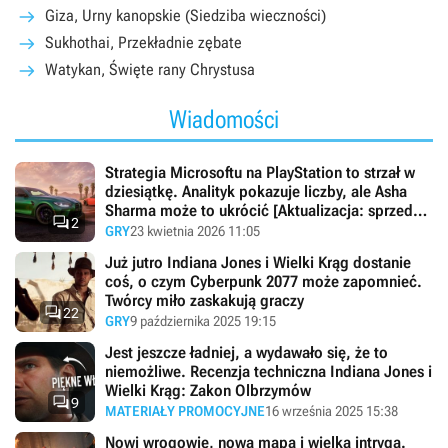
Giza, Urny kanopskie (Siedziba wieczności)
Sukhothai, Przekładnie zębate
Watykan, Święte rany Chrystusa
Wiadomości
Strategia Microsoftu na PlayStation to strzał w
dziesiątkę. Analityk pokazuje liczby, ale Asha
Sharma może to ukrócić [Aktualizacja: sprzedaż

2
Forzy Horizon 5]
GRY
23 kwietnia 2026 11:05
Już jutro Indiana Jones i Wielki Krąg dostanie
coś, o czym Cyberpunk 2077 może zapomnieć.
Twórcy miło zaskakują graczy

22
GRY
9 października 2025 19:15
Jest jeszcze ładniej, a wydawało się, że to
niemożliwe. Recenzja techniczna Indiana Jones i
Wielki Krąg: Zakon Olbrzymów

9
MATERIAŁY PROMOCYJNE
16 września 2025 15:38
Nowi wrogowie, nowa mapa i wielka intryga.