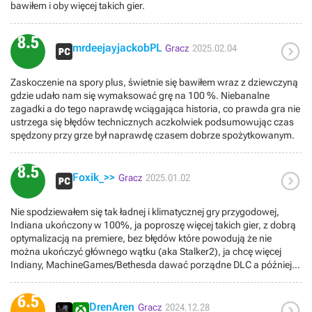
bawiłem i oby więcej takich gier.
8.5

mrdeejayjackobPL
Gracz
2025.02.04
Zaskoczenie na spory plus, świetnie się bawiłem wraz z dziewczyną
gdzie udało nam się wymaksować grę na 100 %. Niebanalne
zagadki a do tego naprawdę wciągająca historia, co prawda gra nie
ustrzega się błędów technicznych aczkolwiek podsumowując czas
spędzony przy grze był naprawdę czasem dobrze spożytkowanym.
8.5

Foxik_>>
Gracz
2025.01.02
Nie spodziewałem się tak ładnej i klimatycznej gry przygodowej,
Indiana ukończony w 100%, ja poproszę więcej takich gier, z dobrą
optymalizacją na premiere, bez błędów które powodują że nie
można ukończyć głównego wątku (aka Stalker2), ja chcę więcej
Indiany, MachineGames/Bethesda dawać porządne DLC a później
kolejne części... Klimat filmów po prostu się wylewa z ekranu,
zagadki miejscami są bardzo ciekawe i kilka spowodowało niemałą
6.5

zagwozdkę z czego jedną (ostatnia gdzie trzeba użyć 50 artefaktów
DrenAren
Gracz
2024.12.28