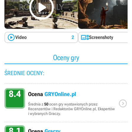



Video
2
Screenshoty
Oceny gry
ŚREDNIE OCENY:
8.4
Ocena
GRYOnline.pl

Średnia z
50
ocen gry wystawionych przez
Recenzentów i Redaktorów GRYOnline.pl, Ekspertów
i wybranych Graczy.
8.1
Ocena
Graczy