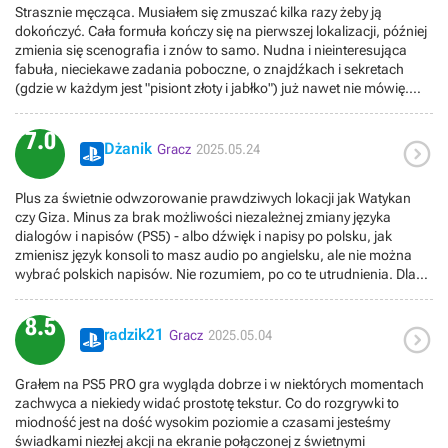
Strasznie męcząca. Musiałem się zmuszać kilka razy żeby ją
Jedyny który zapamiętałem to w watykanie z poza tym w połowie gry
dokończyć. Cała formuła kończy się na pierwszej lokalizacji, później
uznałem że nie ma sensu doszukiwać się więcej questów bo gra
zmienia się scenografia i znów to samo. Nudna i nieinteresująca
zwyczajnie zaczęła mnie nudzić. Koncówka dość mocno
fabuła, nieciekawe zadania poboczne, o znajdźkach i sekretach
rozciągnięta. Na minus walka, wymuszone skradanie, przynudzanie
(gdzie w każdym jest "pisiont złoty i jabłko") już nawet nie mówię.
w fabule która jest troche kiepsko poprowadzona. Na plus
Przeciągnięte cutscenki, mechaniki i męczące postacie
cutscenki, grafika, Harrison Ford, muzyka, dubbing pl i wierne
towarzyszące tylko to przedłużają. Na plus grafika, projekt
odwzorowanie lokacji. Generalnie myślałem nad oceną 8.0 ale przy
7.0

lokalizacji, bohater i złoczyńca. Nie wiem skąd wysokie oceny i dla
Dżanik
unchartedzie chciałem i więcej i więcej a tutaj było na odwrót już
Gracz
2025.05.24
kogo jest ta gra. Jeśli to przygodówka to dla fanów nudnych filmów
czekałem na ten wielki koniec gry więc coś nie do końca pykło. Żeby
przygodowych/familijnych.
gry nie skrzywdzić to oceniam na 7.5.
Plus za świetnie odwzorowanie prawdziwych lokacji jak Watykan
czy Giza. Minus za brak możliwości niezależnej zmiany języka
dialogów i napisów (PS5) - albo dźwięk i napisy po polsku, jak
zmienisz język konsoli to masz audio po angielsku, ale nie można
wybrać polskich napisów. Nie rozumiem, po co te utrudnienia. Dla
mnie dubbing był słaby.
8.5

radzik21
Gracz
2025.05.04
Grałem na PS5 PRO gra wygląda dobrze i w niektórych momentach
zachwyca a niekiedy widać prostotę tekstur. Co do rozgrywki to
miodność jest na dość wysokim poziomie a czasami jesteśmy
świadkami niezłej akcji na ekranie połączonej z świetnymi