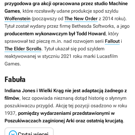
przygodowa gra akcji opracowana przez studio Machine
Games
, które rozsławiły udane produkcje spod szyldu
Wolfenstein
(począwszy od
The New Order
z 2014 roku).
Tytuł został wydany przez firmę Bethesda Softworks, a jego
producentem wykonawczym był Todd Howard
, który
sprawował też pieczę m.in. nad rozwojem serii
Fallout
i
The Elder Scrolls
. Tytuł ukazał się pod szyldem
reaktywowanej w styczniu 2021 roku marki Lucasfilm
Games.
Fabuła
Indiana Jones i Wielki Krąg
nie jest adaptacją żadnego z
filmów
, lecz opowiada nieznaną dotąd historię o słynnym
poszukiwaczu przygód. Akcję tej pozycji osadzono w roku
1937,
pomiędzy wydarzeniami przedstawionymi w
Poszukiwaczach zaginionej Arki
oraz
ostatnią krucjatą
.

Czytaj więcej