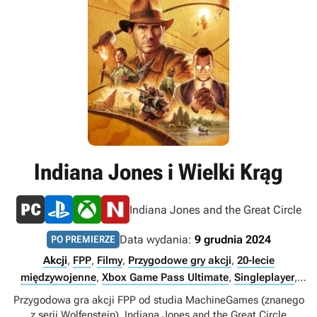
Indiana Jones i Wielki Krąg
Indiana Jones and the Great Circle
Data wydania:
9 grudnia 2024
PO PREMIERZE
Akcji
,
FPP
,
Filmy
,
Przygodowe gry akcji
,
20-lecie
międzywojenne
,
Xbox Game Pass Ultimate
,
Singleplayer
,
Xbox Game Pass Premium
,
PC Game Pass
Przygodowa gra akcji FPP od studia MachineGames (znanego
z serii Wolfenstein). Indiana Jones and the Great Circle