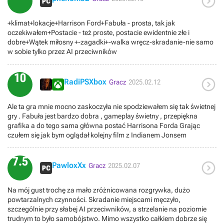

+klimat+lokacje+Harrison Ford+Fabuła - prosta, tak jak
oczekiwałem+Postacie - też proste, postacie ewidentnie złe i
dobre+Wątek miłosny +-zagadki+-walka wręcz-skradanie-nie samo
w sobie tylko przez AI przeciwników
10

RadiPSXbox
Gracz
2025.02.12
Ale ta gra mnie mocno zaskoczyła nie spodziewałem się tak świetnej
gry . Fabuła jest bardzo dobra , gameplay świetny , przepiękna
grafika a do tego sama główna postać Harrisona Forda Grając
czułem się jak bym oglądał kolejny film z Indianem Jonsem
7.5

PawloxXx
Gracz
2025.02.07
Na mój gust trochę za mało zróżnicowana rozgrywka, dużo
powtarzalnych czynności. Skradanie miejscami męczyło,
szczególnie przy słabej AI przeciwników, a strzelanie na poziomie
trudnym to było samobójstwo. Mimo wszystko całkiem dobrze się