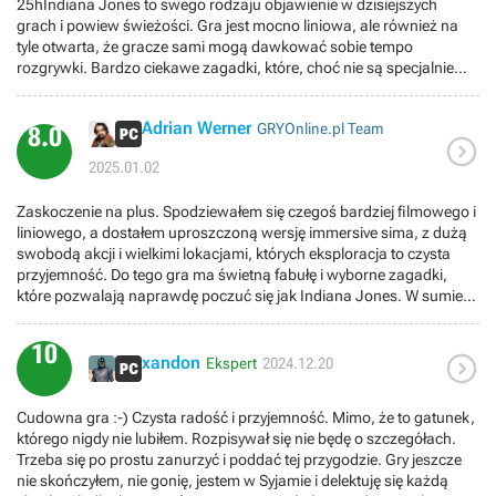
25hIndiana Jones to swego rodzaju objawienie w dzisiejszych
grach i powiew świeżości. Gra jest mocno liniowa, ale również na
tyle otwarta, że gracze sami mogą dawkować sobie tempo
rozgrywki. Bardzo ciekawe zagadki, które, choć nie są specjalnie
trudne, to z pewnością są oryginalne. Na ogromny plus grafika,
która jest wręcz oszałamiająca! Już dawno nie widziałem tak łądnej
Adrian Werner
GRYOnline.pl Team
gry. Co tu dużo pisać... Fani ciekawej przygody muszą w to
8.0

zagrać!PS. Pierwszoosobowa kamera jest tutaj świetnym wyborem!
2025.01.02
Zaskoczenie na plus. Spodziewałem się czegoś bardziej filmowego i
liniowego, a dostałem uproszczoną wersję immersive sima, z dużą
swobodą akcji i wielkimi lokacjami, których eksploracja to czysta
przyjemność. Do tego gra ma świetną fabułę i wyborne zagadki,
które pozwalają naprawdę poczuć się jak Indiana Jones. W sumie
Wielki Krąg to najlepsze co spotkało tę markę od czasów Fate of
Atlantis - ta gra jest zdecydowanie lepsza niż ostatnie dwa filmy z tej
10

serii.
xandon
Ekspert
2024.12.20
Cudowna gra :-) Czysta radość i przyjemność. Mimo, że to gatunek,
którego nigdy nie lubiłem. Rozpisywał się nie będę o szczegółach.
Trzeba się po prostu zanurzyć i poddać tej przygodzie. Gry jeszcze
nie skończyłem, nie gonię, jestem w Syjamie i delektuję się każdą