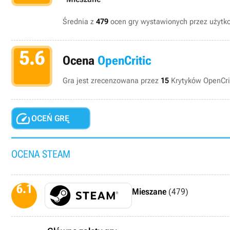
Średnia z
479
ocen gry wystawionych przez użyt
5.6
Ocena
OpenCritic
Gra jest zrecenzowana przez
15
Krytyków OpenCrit

OCEŃ GRĘ
OCENA STEAM
6.1
Mieszane
(479)