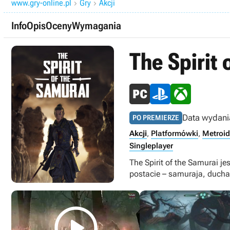
www.gry-online.pl
Gry
Akcji


Info
Opis
Oceny
Wymagania
The Spirit 
Data wydani
PO PREMIERZE
Akcji
,
Platformówki
,
Metroid
Singleplayer
The Spirit of the Samurai je
postacie – samuraja, ducha
