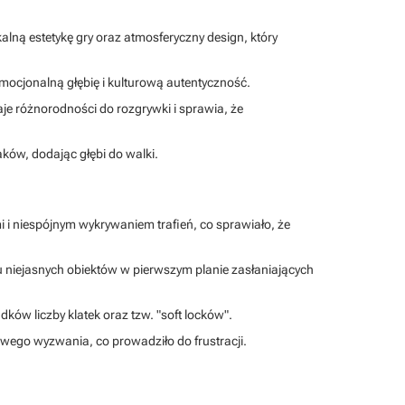
alną estetykę gry oraz atmosferyczny design, który
emocjonalną głębię i kulturową autentyczność.
je różnorodności do rozgrywki i sprawia, że
ków, dodając głębi do walki.
 i niespójnym wykrywaniem trafień, co sprawiało, że
du niejasnych obiektów w pierwszym planie zasłaniających
ków liczby klatek oraz tzw. "soft locków".
iwego wyzwania, co prowadziło do frustracji.