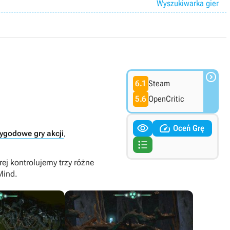
Wyszukiwarka gier

6.1
Steam
5.6
OpenCritic


Oceń Grę
ygodowe gry akcji
,

rej kontrolujemy trzy różne
Mind.