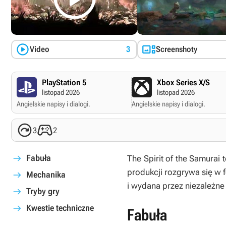


Video
3
Screenshoty
PlayStation 5
Xbox Series X/S
listopad 2026
listopad 2026
Angielskie napisy i dialogi.
Angielskie napisy i dialogi.


3
2
Fabuła
The Spirit of the Samurai
t
produkcji rozgrywa się w 
Mechanika
i wydana przez niezależne 
Tryby gry
Kwestie techniczne
Fabuła