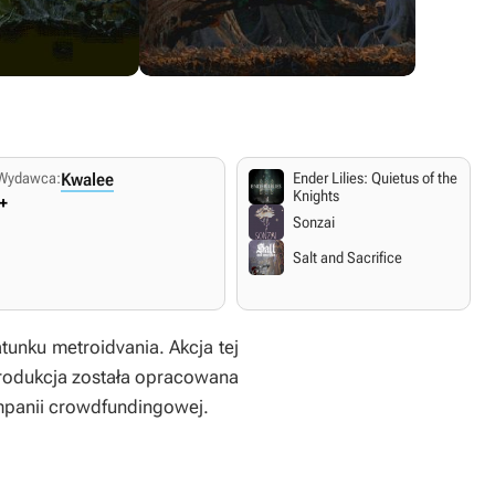
Wydawca:
Kwalee
Ender Lilies: Quietus of the
Knights
+
Sonzai
Salt and Sacrifice
nku metroidvania. Akcja tej
 Produkcja została opracowana
kampanii crowdfundingowej.