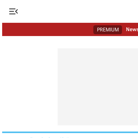

New
PREMIUM