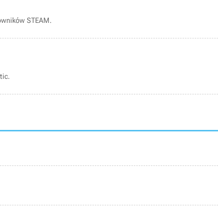
kowników STEAM.
ic.