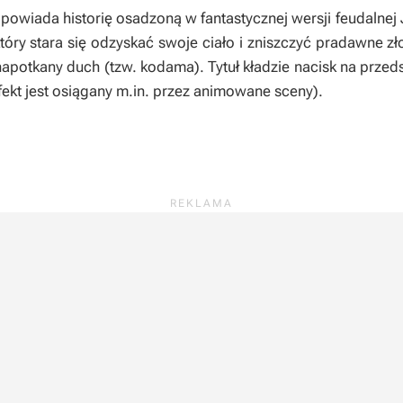
powiada historię osadzoną w fantastycznej wersji feudalne
który stara się odzyskać swoje ciało i zniszczyć pradawne
napotkany duch (tzw. kodama). Tytuł kładzie nacisk na prze
kt jest osiągany m.in. przez animowane sceny).