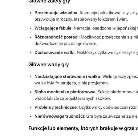
Główne zalety gry
Prezentacja wizualna
: Animacja poklatkowa i styl ar
przywołuje mroczny, inspirowany folklorem świat.
Wciągająca fabuła
: Narracja, osadzona w japońskiej 
Różnorodność postaci
: Możliwość przełączania się m
doświadczenie pozostaje świeże.
Dostosowanie walki
: Niektórzy użytkownicy cieszyli
Główne wady gry
Niedziałające sterowanie i walka
: Wielu graczy zgła
walka była frustrująca, a nie przyjemna.
Słaba mechanika platformowa
: Sekcje platformowe 
widok lub źle zaprojektowanych skoków.
Problemy techniczne
: Użytkownicy doświadczali różny
Nierównowaga trudności
: Gra była zauważana za nie
Funkcje lub elementy, których brakuje w grz