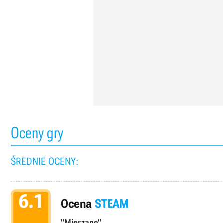
Oceny gry
ŚREDNIE OCENY:
6.1
Ocena
STEAM
"Mieszane"