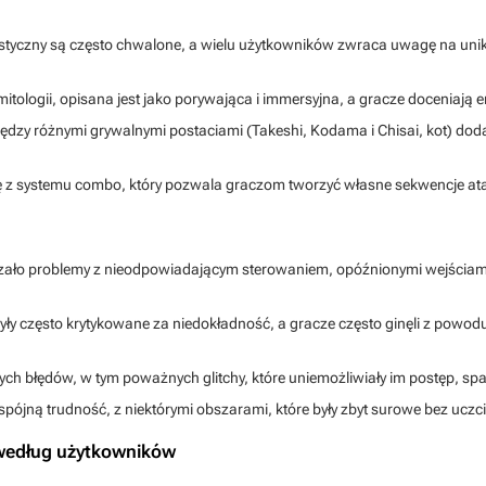
tystyczny są często chwalone, a wielu użytkowników zwraca uwagę na unik
mitologii, opisana jest jako porywająca i immersyjna, a gracze doceniają 
iędzy różnymi grywalnymi postaciami (Takeshi, Kodama i Chisai, kot) doda
 się z systemu combo, który pozwala graczom tworzyć własne sekwencje ata
szało problemy z nieodpowiadającym sterowaniem, opóźnionymi wejściami
były często krytykowane za niedokładność, a gracze często ginęli z powo
ch błędów, w tym poważnych glitchy, które uniemożliwiały im postęp, spad
spójną trudność, z niektórymi obszarami, które były zbyt surowe bez uczc
e według użytkowników