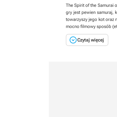
The Spirit of the Samurai
o
gry jest pewien samuraj, 
towarzyszy jego kot oraz 
mocno filmowy sposób (efe

Czytaj więcej