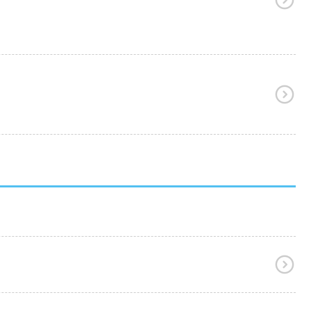


