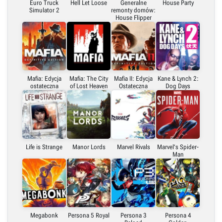
Euro Truck
Hell Let Loose
Generalne
House Party
Simulator 2
remonty domów:
House Flipper
Mafia: Edycja
Mafia: The City
Mafia II: Edycja
Kane & Lynch 2:
ostateczna
of Lost Heaven
Ostateczna
Dog Days
Life is Strange
Manor Lords
Marvel Rivals
Marvel's Spider-
Man
Megabonk
Persona 5 Royal
Persona 3
Persona 4