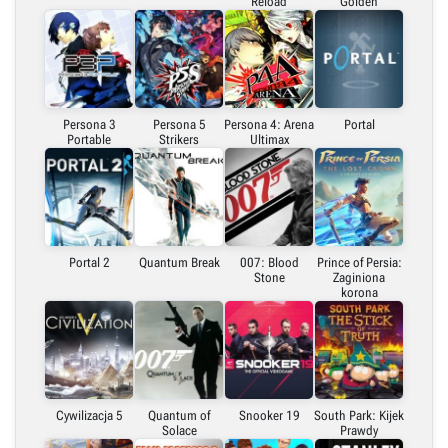
Reload
Golden
Persona 3
Persona 5
Persona 4: Arena
Portal
Portable
Strikers
Ultimax
Portal 2
Quantum Break
007: Blood
Prince of Persia:
Stone
Zaginiona
korona
Cywilizacja 5
Quantum of
Snooker 19
South Park: Kijek
Solace
Prawdy