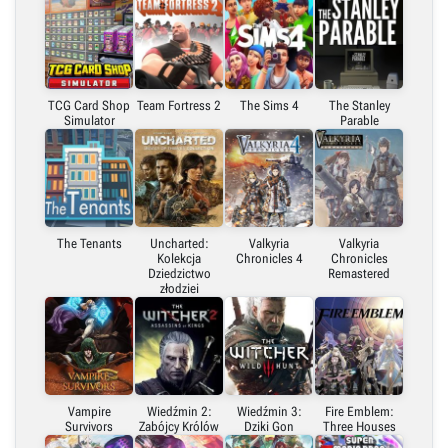
TCG Card Shop
Team Fortress 2
The Sims 4
The Stanley
Simulator
Parable
The Tenants
Uncharted:
Valkyria
Valkyria
Kolekcja
Chronicles 4
Chronicles
Dziedzictwo
Remastered
złodziei
Vampire
Wiedźmin 2:
Wiedźmin 3:
Fire Emblem:
Survivors
Zabójcy Królów
Dziki Gon
Three Houses