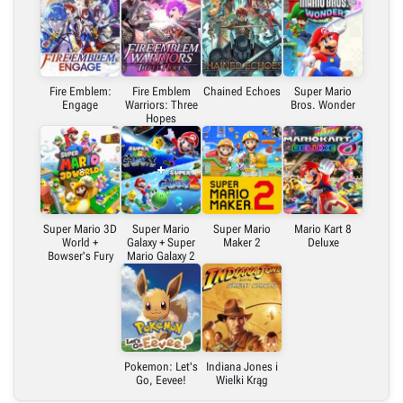
Fire Emblem:
Fire Emblem
Chained Echoes
Super Mario
Engage
Warriors: Three
Bros. Wonder
Hopes
Super Mario 3D
Super Mario
Super Mario
Mario Kart 8
World +
Galaxy + Super
Maker 2
Deluxe
Bowser's Fury
Mario Galaxy 2
Pokemon: Let's
Indiana Jones i
Go, Eevee!
Wielki Krąg