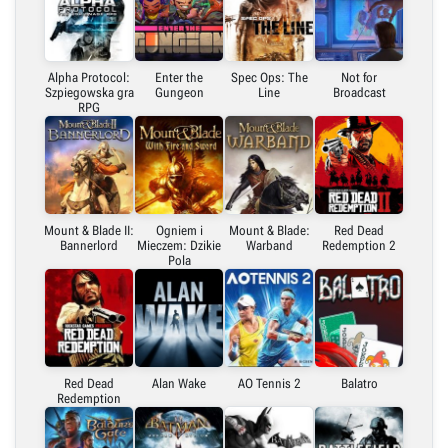
Link bezpośredni
Embed (iframe)
Alpha Protocol:
Enter the
Spec Ops: The
Not for
Szpiegowska gra
Gungeon
Line
Broadcast
RPG
X (Twitter)
Link do grafiki poziomej
Mount & Blade II:
Ogniem i
Mount & Blade:
Red Dead
Link do grafiki pionowej
Bannerlord
Mieczem: Dzikie
Warband
Redemption 2
Pola
Red Dead
Alan Wake
AO Tennis 2
Balatro
Redemption