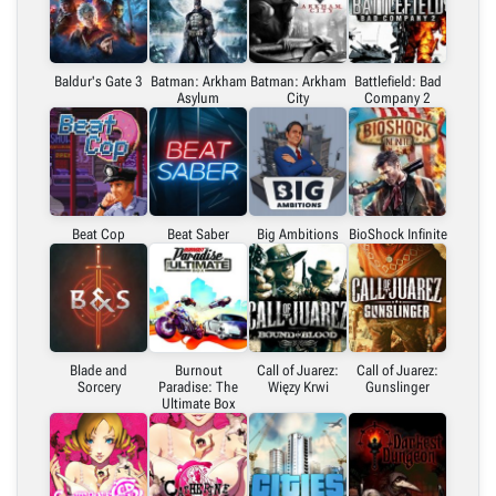
Baldur's Gate 3
Batman: Arkham
Batman: Arkham
Battlefield: Bad
Asylum
City
Company 2
Beat Cop
Beat Saber
Big Ambitions
BioShock Infinite
Blade and
Burnout
Call of Juarez:
Call of Juarez:
Sorcery
Paradise: The
Więzy Krwi
Gunslinger
Ultimate Box