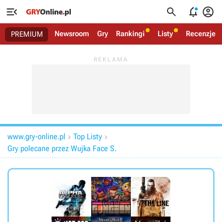




Newsroom
Gry
Rankingi
Listy
Recenzje
PREMIUM
www.gry-online.pl
Top Listy


Gry polecane przez Wujka Face S.