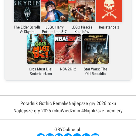
The Elder Scrolls
LEGO Harry
LEGO Piraci z
Resistance 3
V: Skyrim
Potter: Lata 5-7
Karaibów
Orcs Must Die!
NBA 2K12
Star Wars: The
Śmierć orkom
Old Republic
Poradnik Gothic Remake
Najlepsze gry 2026 roku
Najlepsze gry 2025 roku
Wiedźmin 4
Najbliższe premiery
GRYOnline.pl: