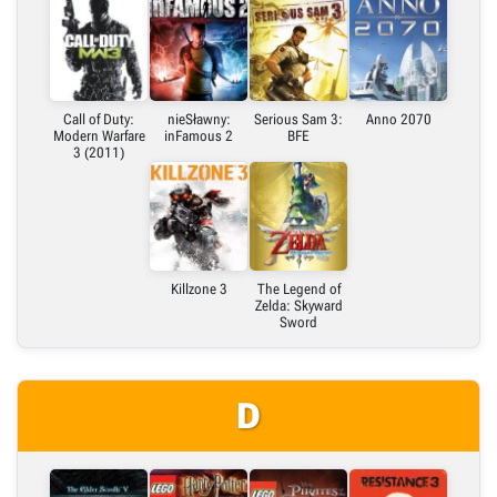
Call of Duty:
nieSławny:
Serious Sam 3:
Anno 2070
Modern Warfare
inFamous 2
BFE
3 (2011)
Killzone 3
The Legend of
Zelda: Skyward
Sword
D