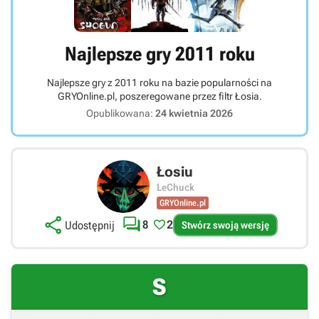
Najlepsze gry 2011 roku
Najlepsze gry z 2011 roku na bazie popularności na
GRYOnline.pl, poszeregowane przez filtr Łosia.
Opublikowana:
24 kwietnia 2026
Łosiu
LeChuck
GRYOnline.pl



8
2
Udostępnij
Stwórz swoją wersję
S
Link bezpośredni