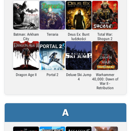
Embed (iframe)
X (Twitter)
Batman: Arkham
Terraria
Deus Ex: Bunt
Total War:
City
ludzkości
Shogun 2
Link do grafiki poziomej
Link do grafiki pionowej
Dragon Age II
Portal 2
Deluxe Ski Jump
Warhammer
4
40,000: Dawn of
War II -
Retribution
A