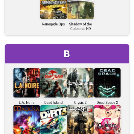
Renegade Ops
Shadow of the
Colossus HD
B
L.A. Noire
Dead Island
Crysis 2
Dead Space 2