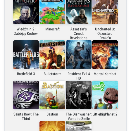
Wiedźmin 2:
Minecraft
Assassin's
Uncharted 3:
Zabójcy Królów
Creed:
Oszustwo
Revelations
Drake'a
Battlefield 3
Bulletstorm
Resident Evil 4
Mortal Kombat
HD
Saints Row: The
Bastion
The Dishwasher:
LittleBigPlanet 2
Third
Vampire Smile