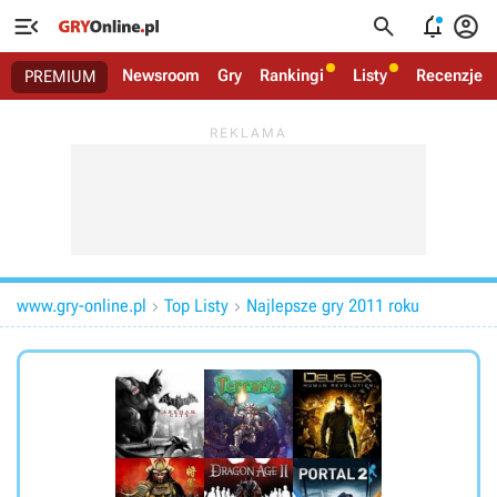




Newsroom
Gry
Rankingi
Listy
Recenzje
PREMIUM
www.gry-online.pl
Top Listy
Najlepsze gry 2011 roku

