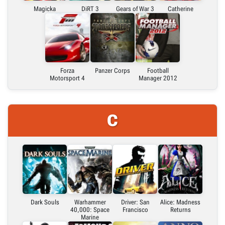
Magicka
DiRT 3
Gears of War 3
Catherine
Forza
Panzer Corps
Football
Motorsport 4
Manager 2012
C
Dark Souls
Warhammer
Driver: San
Alice: Madness
40,000: Space
Francisco
Returns
Marine