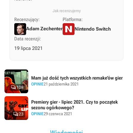
Jak recenzujemy
Recenzujący:
Platforma:
Adam Zechenter
Nintendo Switch
Data recenzji:
19 lipca 2021
Mam już dość tych wszystkich remake’ów gier
OPINIE
21 października 2021

108
Premiery gier - lipiec 2021. Czy to początek
sezonu ogórkowego?

OPINIE
29 czerwca 2021
23