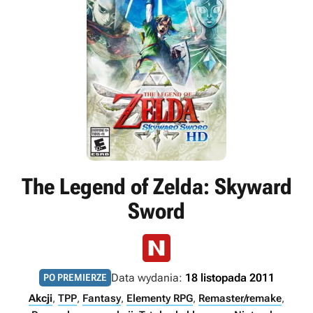
The Legend of Zelda: Skyward
Sword
Data wydania:
18 listopada 2011
PO PREMIERZE
Akcji
,
TPP
,
Fantasy
,
Elementy RPG
,
Remaster/remake
,