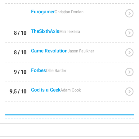

Eurogamer
Christian Donlan

TheSixthAxis
Miri Teixeira
8 / 10

Game Revolution
Jason Faulkner
8 / 10

Forbes
Ollie Barder
9 / 10

God is a Geek
Adam Cook
9,5 / 10