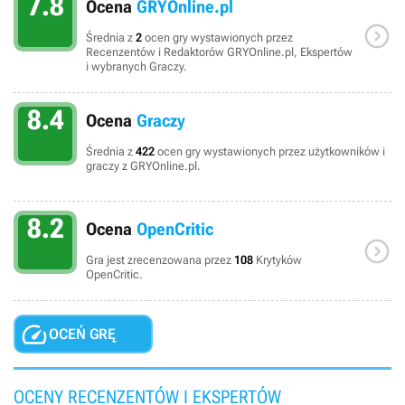
7.8
Ocena
GRYOnline.pl

Średnia z
2
ocen gry wystawionych przez
Recenzentów i Redaktorów GRYOnline.pl, Ekspertów
i wybranych Graczy.
8.4
Ocena
Graczy
Średnia z
422
ocen gry wystawionych przez użytkowników i
graczy z GRYOnline.pl.
8.2
Ocena
OpenCritic

Gra jest zrecenzowana przez
108
Krytyków
OpenCritic.

OCEŃ GRĘ
OCENY RECENZENTÓW I EKSPERTÓW