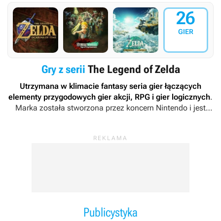
26
GIER
Gry z serii
The Legend of Zelda
Utrzymana w klimacie fantasy seria gier łączących
elementy przygodowych gier akcji, RPG i gier logicznych
.
Marka została stworzona przez koncern Nintendo i jest
zaliczana do najważniejszych produktów w portfolio
japońskiego wydawcy. Za ojca serii
The Legend of Zelda
uznaje się Shigeru Miyamoto, twórcę
Super Mario.
Publicystyka