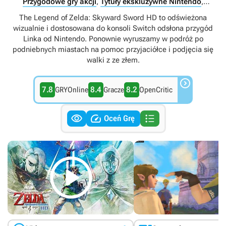
Przygodowe gry akcji
,
Tytuły ekskluzywne Nintendo
,
Singleplayer
The Legend of Zelda: Skyward Sword HD to odświeżona
wizualnie i dostosowana do konsoli Switch odsłona przygód
Linka od Nintendo. Ponownie wyruszamy w podróż po
podniebnych miastach na pomoc przyjaciółce i podjęcia się
walki z ze złem.

7.8
8.4
8.2
GRYOnline
Gracze
OpenCritic



Oceń Grę
