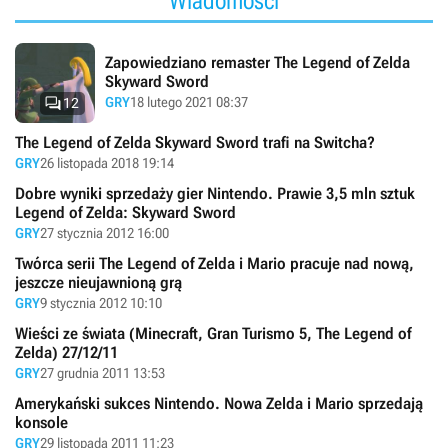
Wiadomości
Zapowiedziano remaster The Legend of Zelda
Skyward Sword

GRY
18 lutego 2021 08:37
12
The Legend of Zelda Skyward Sword trafi na Switcha?
GRY
26 listopada 2018 19:14
Dobre wyniki sprzedaży gier Nintendo. Prawie 3,5 mln sztuk
Legend of Zelda: Skyward Sword
GRY
27 stycznia 2012 16:00
Twórca serii The Legend of Zelda i Mario pracuje nad nową,
jeszcze nieujawnioną grą
GRY
9 stycznia 2012 10:10
Wieści ze świata (Minecraft, Gran Turismo 5, The Legend of
Zelda) 27/12/11
GRY
27 grudnia 2011 13:53
Amerykański sukces Nintendo. Nowa Zelda i Mario sprzedają
konsole
GRY
29 listopada 2011 11:23