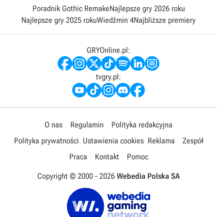
Poradnik Gothic Remake
Najlepsze gry 2026 roku
Najlepsze gry 2025 roku
Wiedźmin 4
Najbliższe premiery
GRYOnline.pl:
tvgry.pl:
O nas
Regulamin
Polityka redakcyjna
Polityka prywatności
Ustawienia cookies
Reklama
Zespół
Praca
Kontakt
Pomoc
Copyright © 2000 -
2026
Webedia Polska SA