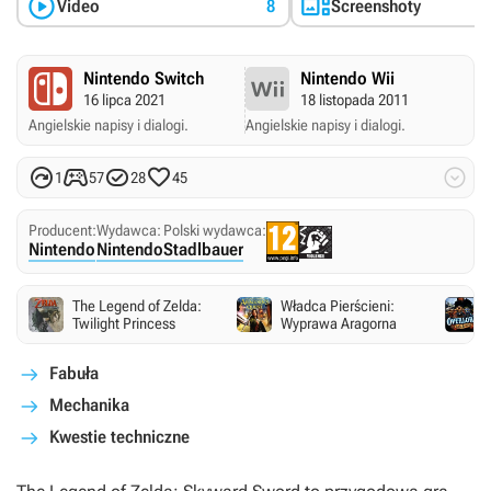


Video
8
Screenshoty
Nintendo Switch
Nintendo Wii
16 lipca 2021
18 listopada 2011
Angielskie napisy i dialogi.
Angielskie napisy i dialogi.





1
57
28
45
Producent:
Wydawca:
Polski wydawca:
Nintendo
Nintendo
Stadlbauer
The Legend of Zelda:
Władca Pierścieni:
Twilight Princess
Wyprawa Aragorna
Fabuła
Mechanika
Kwestie techniczne