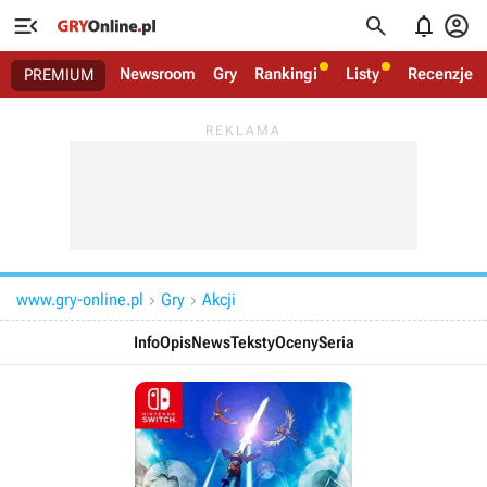




Newsroom
Gry
Rankingi
Listy
Recenzje
PREMIUM
www.gry-online.pl
Gry
Akcji


Info
Opis
News
Teksty
Oceny
Seria