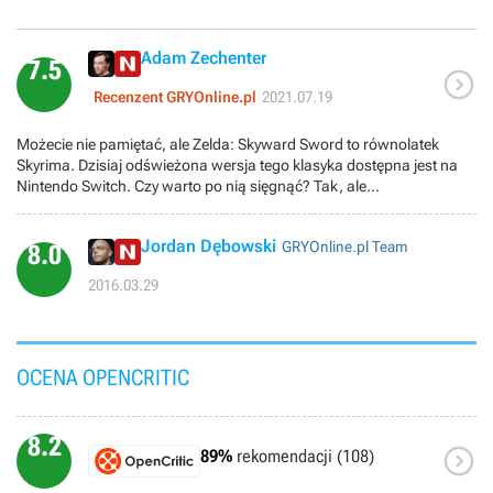
Adam Zechenter
7.5

Recenzent GRYOnline.pl
2021.07.19
Możecie nie pamiętać, ale Zelda: Skyward Sword to równolatek
Skyrima. Dzisiaj odświeżona wersja tego klasyka dostępna jest na
Nintendo Switch. Czy warto po nią sięgnąć? Tak, ale...
Jordan Dębowski
GRYOnline.pl Team
8.0
2016.03.29
OCENA OPENCRITIC
8.2

89%
rekomendacji (108)