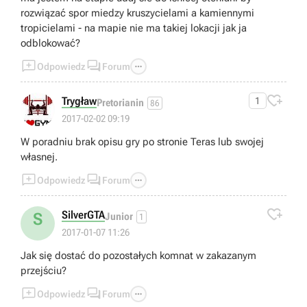
rozwiązać spor miedzy kruszycielami a kamiennymi
tropicielami - na mapie nie ma takiej lokacji jak ja
odblokować?



Odpowiedz
Forum

Trygław
1
Pretorianin
86
2017-02-02 09:19
W poradniu brak opisu gry po stronie Teras lub swojej
własnej.



Odpowiedz
Forum

SilverGTA
S
Junior
1
2017-01-07 11:26
Jak się dostać do pozostałych komnat w zakazanym
przejściu?



Odpowiedz
Forum