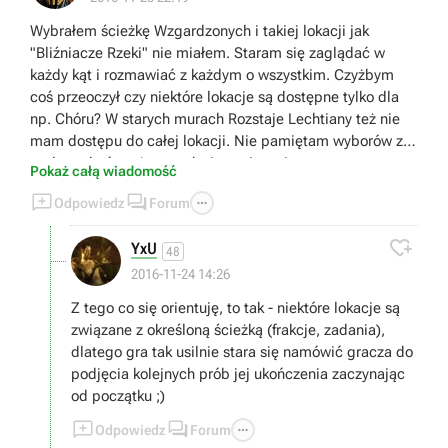
Wybrałem ścieżkę Wzgardzonych i takiej lokacji jak
"Bliźniacze Rzeki" nie miałem. Staram się zaglądać w
każdy kąt i rozmawiać z każdym o wszystkim. Czyżbym
coś przeoczył czy niektóre lokacje są dostępne tylko dla
np. Chóru? W starych murach Rozstaje Lechtiany też nie
mam dostępu do całej lokacji. Nie pamiętam wyborów z
prologu, być może tam tkwi rozwiązanie.
Pokaż całą wiadomość



Odpowiedz
Forum

YxU
48
2016-11-24 14:26
Z tego co się orientuję, to tak - niektóre lokacje są
związane z określoną ścieżką (frakcje, zadania),
dlatego gra tak usilnie stara się namówić gracza do
podjęcia kolejnych prób jej ukończenia zaczynając
od początku ;)



Odpowiedz
Forum