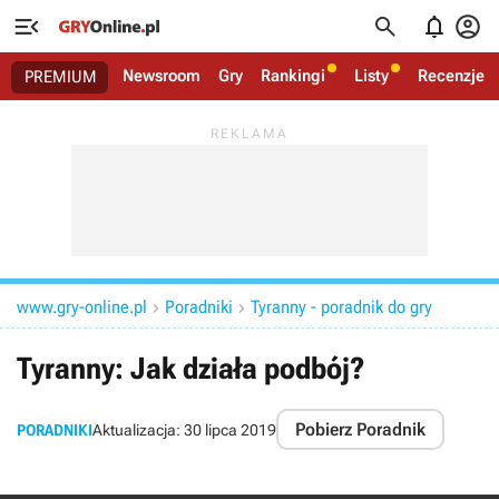




Newsroom
Gry
Rankingi
Listy
Recenzje
PREMIUM
www.gry-online.pl
Poradniki
Tyranny - poradnik do gry


Tyranny: Jak działa podbój?
Pobierz Poradnik
PORADNIKI
Aktualizacja:
30 lipca 2019