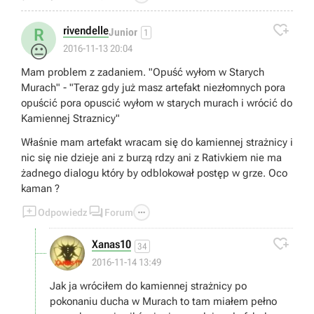

rivendelle
R
Junior
1
😐
2016-11-13 20:04
Mam problem z zadaniem. "Opuść wyłom w Starych
Murach" - "Teraz gdy już masz artefakt niezłomnych pora
opuścić pora opuscić wyłom w starych murach i wrócić do
Kamiennej Straznicy"
Właśnie mam artefakt wracam się do kamiennej strażnicy i
nic się nie dzieje ani z burzą rdzy ani z Rativkiem nie ma
żadnego dialogu który by odblokował postęp w grze. Oco
kaman ?



Odpowiedz
Forum

Xanas10
34
2016-11-14 13:49
Jak ja wróciłem do kamiennej strażnicy po
pokonaniu ducha w Murach to tam miałem pełno