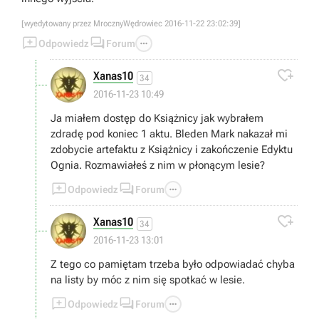
[wyedytowany przez MrocznyWędrowiec 2016-11-22 23:02:39]



Odpowiedz
Forum

Xanas10
34
2016-11-23 10:49
Ja miałem dostęp do Książnicy jak wybrałem
zdradę pod koniec 1 aktu. Bleden Mark nakazał mi
zdobycie artefaktu z Książnicy i zakończenie Edyktu
Ognia. Rozmawiałeś z nim w płonącym lesie?



Odpowiedz
Forum

Xanas10
34
2016-11-23 13:01
Z tego co pamiętam trzeba było odpowiadać chyba
na listy by móc z nim się spotkać w lesie.



Odpowiedz
Forum