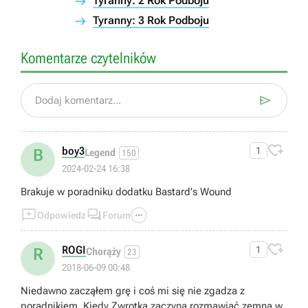
Tyranny: 2 Rok Podboju
Tyranny: 3 Rok Podboju
Komentarze czytelników

Dodaj komentarz...

boy3
1
B
Legend
150
2024-02-24 16:38
Brakuje w poradniku dodatku Bastard's Wound



Odpowiedz
Forum

ROGI
1
R
Chorąży
23
2018-06-09 00:48
Niedawno zacząłem grę i coś mi się nie zgadza z
poradnikiem. Kiedy Zwrotka zaczyna rozmawiać zemną w