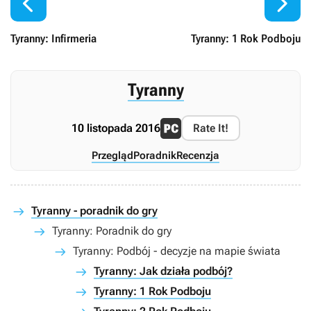


Tyranny: Infirmeria
Tyranny: 1 Rok Podboju
Tyranny
10 listopada 2016
Rate It!
Przegląd
Poradnik
Recenzja
Tyranny - poradnik do gry
Tyranny: Poradnik do gry
Tyranny: Podbój - decyzje na mapie świata
Tyranny: Jak działa podbój?
Tyranny: 1 Rok Podboju