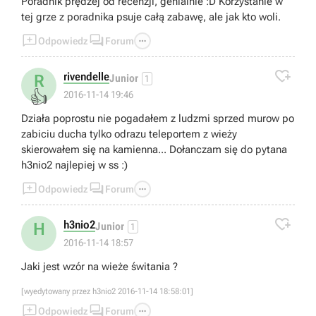
Poradnik prędzej od recenzji, genialnie :D Korzystanie w
tej grze z poradnika psuje całą zabawę, ale jak kto woli.



Odpowiedz
Forum

rivendelle
R
Junior
1
👍
2016-11-14 19:46
Działa poprostu nie pogadałem z ludzmi sprzed murow po
zabiciu ducha tylko odrazu teleportem z wieży
skierowałem się na kamienna... Dołanczam się do pytana
h3nio2 najlepiej w ss :)



Odpowiedz
Forum

h3nio2
H
Junior
1
2016-11-14 18:57
Jaki jest wzór na wieże świtania ?
[wyedytowany przez h3nio2 2016-11-14 18:58:01]



Odpowiedz
Forum