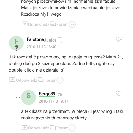
nowych przeciwników i mi normalnie szła fabuła.
Masz jeszcze do odwiedzenia ewentualnie jeszcze
Rozdroża Myśliwego.



Odpowiedz
Forum

Farstone
F
Junior
1
❓
2016-11-13 18:48
Jak rozdzielić przedmioty, np. napoje magiczne? Mam 21,
a chcę dać po 2 każdej postaci. Żadne left-, right- czy
double-clicki nie działają. :(



Odpowiedz
Forum

Serge89
S
70
2016-11-13 19:17
alt+klikasz na przedmiot. W plecaku jest w rogu taki
znak zapytania tłumaczący skróty.



Odpowiedz
Forum