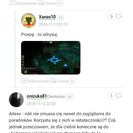



Odpowiedz
Forum

Xanas10
3
34
2016-11-13 01:51
Proszę . to odrysuj.



Odpowiedz
Forum

onizuka81
1
Centurion
66
2016-11-12 22:07
Adexx - nikt nie zmusza cię nawet do zaglądania do
poradników. Korzysta się z nich w ostateczności?? Coś
jednak przeczuwam, że dla ciebie konieczne są do