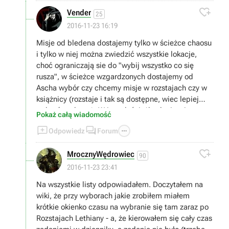

Vender
25
2016-11-23 16:19
Misje od bledena dostajemy tylko w ścieżce chaosu
i tylko w niej można zwiedzić wszystkie lokacje,
choć ograniczają sie do "wybij wszystko co się
rusza", w ścieżce wzgardzonych dostajemy od
Ascha wybór czy chcemy misje w rozstajach czy w
książnicy (rozstaje i tak są dostępne, wiec lepiej
wybrać tą drugą). W innych ścieżkach nie wiem,
Pokaż całą wiadomość
tylko w ścieżce rebeliantów w ogóle się nie da tam



Odpowiedz
Forum
dostać, z tego co czytałem.

MrocznyWędrowiec
90
2016-11-23 23:41
Na wszystkie listy odpowiadałem. Doczytałem na
wiki, że przy wyborach jakie zrobiłem miałem
krótkie okienko czasu na wybranie się tam zaraz po
Rozstajach Lethiany - a, że kierowałem się cały czas