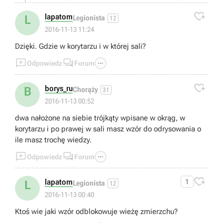

lapatom
L
Legionista
12
2016-11-13 11:24
Dzięki. Gdzie w korytarzu i w której sali?



Odpowiedz
Forum

borys_ru
B
Chorąży
31
2016-11-13 00:52
dwa nałożone na siebie trójkąty wpisane w okrąg, w
korytarzu i po prawej w sali masz wzór do odrysowania o
ile masz trochę wiedzy.



Odpowiedz
Forum

lapatom
1
L
Legionista
12
2016-11-13 00:40
Ktoś wie jaki wzór odblokowuje wieżę zmierzchu?