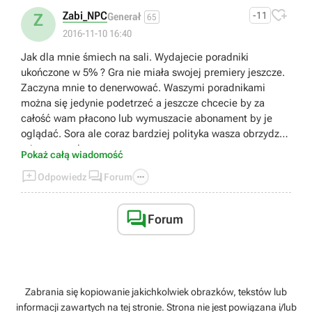

Zabi_NPC
-11
Z
Generał
65
2016-11-10 16:40
Jak dla mnie śmiech na sali. Wydajecie poradniki
ukończone w 5% ? Gra nie miała swojej premiery jeszcze.
Zaczyna mnie to denerwować. Waszymi poradnikami
można się jedynie podetrzeć a jeszcze chcecie by za
całość wam płacono lub wymuszacie abonament by je
oglądać. Sora ale coraz bardziej polityka wasza obrzydza
mi ten portal.
Pokaż całą wiadomość



Odpowiedz
Forum

Forum
Zabrania się kopiowanie jakichkolwiek obrazków, tekstów lub
informacji zawartych na tej stronie. Strona nie jest powiązana i/lub