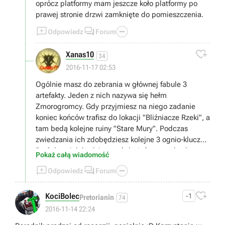
oprócz platformy mam jeszcze koło platformy po
prawej stronie drzwi zamknięte do pomieszczenia.



Odpowiedz
Forum

Xanas10
34
2016-11-17 02:53
Ogólnie masz do zebrania w głównej fabule 3
artefakty. Jeden z nich nazywa się hełm
Zmorogromcy. Gdy przyjmiesz na niego zadanie
koniec końców trafisz do lokacji "Bliźniacze Rzeki", a
tam bedą kolejne ruiny "Stare Mury". Podczas
zwiedzania ich zdobędziesz kolejne 3 ognio-klucze.
Dwóch z nich będziesz mógł użyć na zamkach w
Pokaż całą wiadomość
ruinach pod Wieżą Morską, by odblokować skarby. :)



Odpowiedz
Forum
Mam nadzieję że pomogłem :)

KociBolec
-1
Pretorianin
74
2016-11-14 22:24