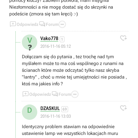
pomocy kluczy? Zabiłem potwora, mam Insygnia
Niezłomności a nie mogę dostać się do skrzynki na
podeście (zmora się tam kręci) :-)



Odpowiedz
Forum

Vako778
V
1
❓
2016-11-16 05:12
Dołączam się do pytania , tez trochę nad tym
myślałem może to ma coś wspólnego z runami na
ścianach które może odczytać tylko nasz skryba
"lantry" , choć u mnie tej umiejętności nie posiada ,
ktoś ma jakies info ?



Odpowiedz
Forum

DZASKUL
D
69
2016-11-16 13:03
Identyczny problem stawiam na odpowiednie
ustawienie lamp we wszystkich lokacjach muru