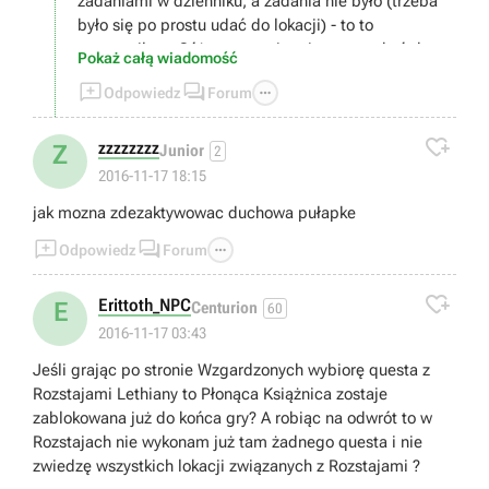
zadaniami w dzienniku, a zadania nie było (trzeba
było się po prostu udać do lokacji) - to to
przegapiłem. Cóż - pozostaje mi teraz czekać do
Pokaż całą wiadomość
2go przejścia - lub ewentualnie skorzystać z konsoli,



Odpowiedz
Forum
aby odblokować lokacje.
@Xanas - ja nikogo nie zdradziłem - trzymałem się

cały czas jednych - więc może dlatego.
zzzzzzzz
Z
Junior
2
2016-11-17 18:15
jak mozna zdezaktywowac duchowa pułapke



Odpowiedz
Forum

Erittoth_NPC
E
Centurion
60
2016-11-17 03:43
Jeśli grając po stronie Wzgardzonych wybiorę questa z
Rozstajami Lethiany to Płonąca Książnica zostaje
zablokowana już do końca gry? A robiąc na odwrót to w
Rozstajach nie wykonam już tam żadnego questa i nie
zwiedzę wszystkich lokacji związanych z Rozstajami ?