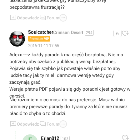
ukończenia jakiekolwiek gry tłumaczyłoby to tę
bezpodstawna frustrację??



Odpowiedz
Forum
Soulcatcher

Crimson Desert
294
6
Premium VIP
2016-11-11 17:55
Adexx ---> każdy poradnik ma część bezpłatną. Nie ma
potrzeby aby czekać z publikacją wersji bezpłatnej.
Pojawia się tak szybko jak powstaje właśnie po to aby
ludzie tacy jak ty mieli darmowa wersję wtedy gdy
zaczynają grać.
Wersja płatna PDF pojawia się gdy poradnik jest gotowy w
całości.
Nie rozumiem o co masz do nas pretensje. Masz w dniu
premiery pierwsze porady do Tyranny za które nie musisz
płacić to chyba o to chodzi.



Odpowiedz
Forum

Erlan012
103