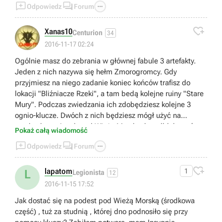



Odpowiedz
Forum

Xanas10
Centurion
34
2016-11-17 02:24
Ogólnie masz do zebrania w głównej fabule 3 artefakty.
Jeden z nich nazywa się hełm Zmorogromcy. Gdy
przyjmiesz na niego zadanie koniec końców trafisz do
lokacji "Bliźniacze Rzeki", a tam bedą kolejne ruiny "Stare
Mury". Podczas zwiedzania ich zdobędziesz kolejne 3
ognio-klucze. Dwóch z nich będziesz mógł użyć na
zamkach w ruinach pod Wieżą Morską, by odblokować
Pokaż całą wiadomość
skarby. :) Mam nadzieję że pomogłem :)



Odpowiedz
Forum

lapatom
1
L
Legionista
12
2016-11-15 17:52
Jak dostać się na podest pod Wieżą Morską (środkowa
część) , tuż za studnią , której dno podnosiło się przy