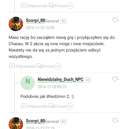



Odpowiedz
Forum

Scorpi_80
Generał
90
2016-11-25 10:05
Masz rację bo zacząłem nową grę i przyłączyłem się do
Chaosu. W 2 akcie są inne misje i inne miejscówki.
Niestety nie da się za jednym przejściem odkryć
wszystkiego.



Odpowiedz
Forum

Niewidzialny_Duch_NPC
N
99
2016-11-29 09:23
Podobnie jak Wiedźmin 2. :)



Odpowiedz
Forum

Scorpi_80
Generał
90
2016-11-23 22:19