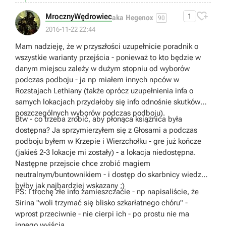

MrocznyWędrowiec
1
aka Hegenox
90
2016-11-22 22:44
Mam nadzieję, że w przyszłości uzupełnicie poradnik o
wszystkie warianty przejścia - ponieważ to kto będzie w
danym miejscu zależy w dużym stopniu od wyborów
podczas podboju - ja np miałem innych npców w
Rozstajach Lethiany (także oprócz uzupełnienia infa o
samych lokacjach przydałoby się info odnośnie skutków
poszczególnych wyborów podczas podboju).
Btw - co trzeba zrobić, aby płonąca książnica była
dostępna? Ja sprzymierzyłem się z Głosami a podczas
podboju byłem w Krzepie i Wierzchołku - gre już kończe
(jakieś 2-3 lokacje mi zostały) - a lokacja niedostępna.
Następne przejscie chce zrobić magiem
neutralnym/buntownikiem - i dostęp do skarbnicy wiedzy
byłby jak najbardziej wskazany ;)
PS: I trochę złe info zamieszczacie - np napisaliście, że
Sirina "woli trzymać się blisko szkarłatnego chóru" -
wprost przeciwnie - nie cierpi ich - po prostu nie ma
innego wyjścia.