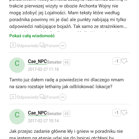
trakcie pierwszej wizyty w obozie Archonta Wojny nie
mogę zdobyć jej Lojalności. Mam teksty które według
poradnika powinny mi je dać ale punkty nabijają mi tylko
odpowiedzi nabijające bojaźń. Tak samo ze strażnikiem
obozu. Mogę zdobyć tylko wrogość dla Wzgardzonych a
Pokaż całą wiadomość
jestem za nimi.



Odpowiedz
Forum

Cae_NPC
-1
C
Senator
45
2017-02-27 11:18
Tamto juz dałem radę a powiedzcie mi dlaczego nmam
na szaro rozstaje lethainy jak odblokować lokacje?



Odpowiedz
Forum

Cae_NPC
-1
C
Senator
45
2017-02-27 10:14
Jak przejsc zadanie główne kły i gniew w poradniku nie
ma jestem na etapie udaj sie do lsnicej otchłani by