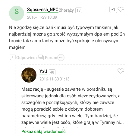

Sqasu-esh_NPC
-1
S
Chorąży
17
2016-11-29 10:09
Nie zgodzę się,że barik musi być typowym tankiem jak
najbardziej można go zrobić wytrzymałym dps-em pod 2h
bronie tak samo lantry może być spokojnie ofensywnym
magiem



Odpowiedz
Forum

YxU
48
2016-11-30 01:13
Masz rację - sugestie zawarte w poradniku są
skierowane jednak dla osób niezdecydowanych, a
szczególnie początkujących, którzy nie zawsze
mogą poradzić sobie z dobrym doborem
parametrów, gdy jest ich wiele. Tym bardziej, że
zapewne wiele jest osób, które grają w Tyranny nie
tyle dla walk, co dla fabuły ;)
Pokaż całą wiadomość