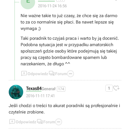
E
2016-11-24 16:56
Nie ważne takie to już czasy, że chce się za darmo
to za co normalnie się płaci. Ba nawet lepsze się
wymaga ;)
Taki poradnik to czyjaś praca i warto by ją docenić.
Podobna sytuacja jest w przypadku amatorskich
spolszczeń gdzie osoby które podejmują się takiej
pracy są często bombardowane spamem lub
narzekaniem, że długo ^^



Odpowiedz
Forum

Texas84
1
Generał
174
2016-11-11 17:41
Jeśli chodzi o treści to akurat poradniki są profesjonalnie i
czytelnie zrobione.



Odpowiedz
Forum