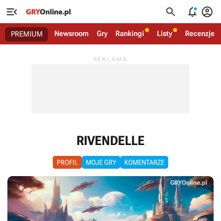




Newsroom
Gry
Rankingi
Listy
Recenzje
PREMIUM
RIVENDELLE
PROFIL
MOJE GRY
KOMENTARZE