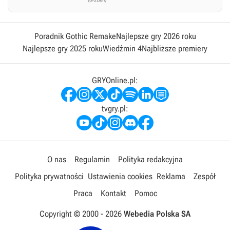
Poradnik Gothic Remake
Najlepsze gry 2026 roku
Najlepsze gry 2025 roku
Wiedźmin 4
Najbliższe premiery
GRYOnline.pl:
tvgry.pl:
O nas
Regulamin
Polityka redakcyjna
Polityka prywatności
Ustawienia cookies
Reklama
Zespół
Praca
Kontakt
Pomoc
Copyright © 2000 -
2026
Webedia Polska SA