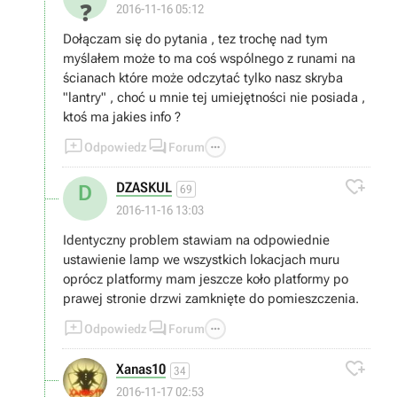
❓
2016-11-16 05:12
Dołączam się do pytania , tez trochę nad tym
myślałem może to ma coś wspólnego z runami na
ścianach które może odczytać tylko nasz skryba
"lantry" , choć u mnie tej umiejętności nie posiada ,
ktoś ma jakies info ?



Odpowiedz
Forum

DZASKUL
D
69
2016-11-16 13:03
Identyczny problem stawiam na odpowiednie
ustawienie lamp we wszystkich lokacjach muru
oprócz platformy mam jeszcze koło platformy po
prawej stronie drzwi zamknięte do pomieszczenia.



Odpowiedz
Forum

Xanas10
34
2016-11-17 02:53