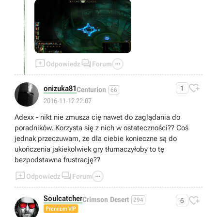



Odpowiedz
Forum

onizuka81
1
Centurion
66
2016-11-12 22:07
Adexx - nikt nie zmusza cię nawet do zaglądania do
poradników. Korzysta się z nich w ostateczności?? Coś
jednak przeczuwam, że dla ciebie konieczne są do
ukończenia jakiekolwiek gry tłumaczyłoby to tę
bezpodstawna frustrację??



Odpowiedz
Forum
Soulcatcher

Crimson Desert
294
6
Premium VIP