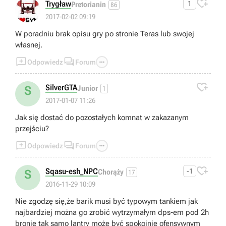

Trygław
1
Pretorianin
86
2017-02-02 09:19
W poradniu brak opisu gry po stronie Teras lub swojej
własnej.



Odpowiedz
Forum

SilverGTA
S
Junior
1
2017-01-07 11:26
Jak się dostać do pozostałych komnat w zakazanym
przejściu?



Odpowiedz
Forum

Sqasu-esh_NPC
-1
S
Chorąży
17
2016-11-29 10:09
Nie zgodzę się,że barik musi być typowym tankiem jak
najbardziej można go zrobić wytrzymałym dps-em pod 2h
bronie tak samo lantry może być spokojnie ofensywnym