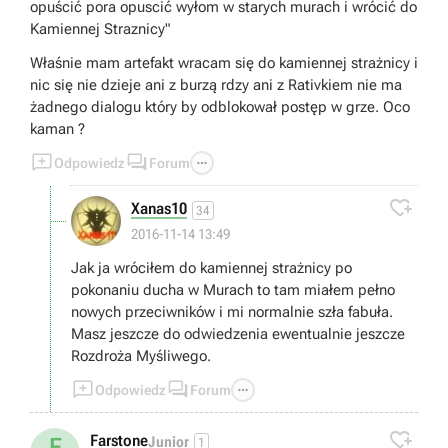
opuścić pora opuscić wyłom w starych murach i wrócić do
Kamiennej Straznicy"
Właśnie mam artefakt wracam się do kamiennej strażnicy i
nic się nie dzieje ani z burzą rdzy ani z Rativkiem nie ma
żadnego dialogu który by odblokował postęp w grze. Oco
kaman ?



Odpowiedz
Forum

Xanas10
34
2016-11-14 13:49
Jak ja wróciłem do kamiennej strażnicy po
pokonaniu ducha w Murach to tam miałem pełno
nowych przeciwników i mi normalnie szła fabuła.
Masz jeszcze do odwiedzenia ewentualnie jeszcze
Rozdroża Myśliwego.



Odpowiedz
Forum

Farstone
F
Junior
1