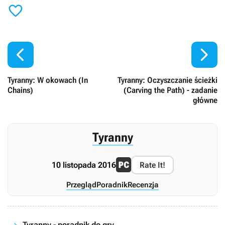



Tyranny: W okowach (In
Tyranny: Oczyszczanie ścieżki
Chains)
(Carving the Path) - zadanie
główne
Tyranny
10 listopada 2016
Rate It!
Przegląd
Poradnik
Recenzja
Tyranny - poradnik do gry