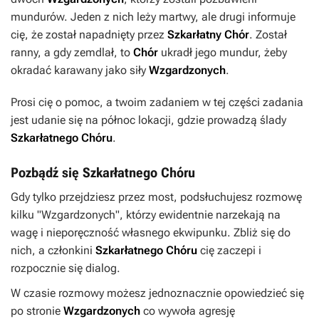
mundurów. Jeden z nich leży martwy, ale drugi informuje
cię, że został napadnięty przez
Szkarłatny
Chór
. Został
ranny, a gdy zemdlał, to
Chór
ukradł jego mundur, żeby
okradać karawany jako siły
Wzgardzonych
.
Prosi cię o pomoc, a twoim zadaniem w tej części zadania
jest udanie się na północ lokacji, gdzie prowadzą ślady
Szkarłatnego
Chóru
.
Pozbądź się Szkarłatnego Chóru
Gdy tylko przejdziesz przez most, podsłuchujesz rozmowę
kilku "Wzgardzonych", którzy ewidentnie narzekają na
wagę i nieporęczność własnego ekwipunku. Zbliż się do
nich, a członkini
Szkarłatnego
Chóru
cię zaczepi i
rozpocznie się dialog.
W czasie rozmowy możesz jednoznacznie opowiedzieć się
po stronie
Wzgardzonych
co wywoła agresję