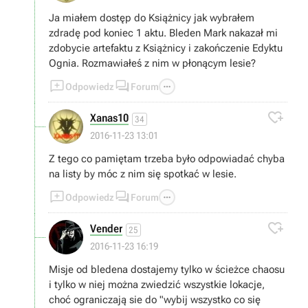
Ja miałem dostęp do Książnicy jak wybrałem
zdradę pod koniec 1 aktu. Bleden Mark nakazał mi
zdobycie artefaktu z Książnicy i zakończenie Edyktu
Ognia. Rozmawiałeś z nim w płonącym lesie?



Odpowiedz
Forum

Xanas10
34
2016-11-23 13:01
Z tego co pamiętam trzeba było odpowiadać chyba
na listy by móc z nim się spotkać w lesie.



Odpowiedz
Forum

Vender
25
2016-11-23 16:19
Misje od bledena dostajemy tylko w ścieżce chaosu
i tylko w niej można zwiedzić wszystkie lokacje,
choć ograniczają sie do "wybij wszystko co się