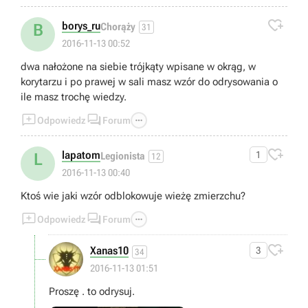

borys_ru
B
Chorąży
31
2016-11-13 00:52
dwa nałożone na siebie trójkąty wpisane w okrąg, w
korytarzu i po prawej w sali masz wzór do odrysowania o
ile masz trochę wiedzy.



Odpowiedz
Forum

lapatom
1
L
Legionista
12
2016-11-13 00:40
Ktoś wie jaki wzór odblokowuje wieżę zmierzchu?



Odpowiedz
Forum

Xanas10
3
34
2016-11-13 01:51
Proszę . to odrysuj.