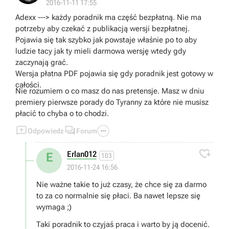
2016-11-11 17:55
Adexx ---> każdy poradnik ma część bezpłatną. Nie ma
potrzeby aby czekać z publikacją wersji bezpłatnej.
Pojawia się tak szybko jak powstaje właśnie po to aby
ludzie tacy jak ty mieli darmowa wersję wtedy gdy
zaczynają grać.
Wersja płatna PDF pojawia się gdy poradnik jest gotowy w
całości.
Nie rozumiem o co masz do nas pretensje. Masz w dniu
premiery pierwsze porady do Tyranny za które nie musisz
płacić to chyba o to chodzi.



Odpowiedz
Forum

Erlan012
E
103
2016-11-24 16:56
Nie ważne takie to już czasy, że chce się za darmo
to za co normalnie się płaci. Ba nawet lepsze się
wymaga ;)
Taki poradnik to czyjaś praca i warto by ją docenić.