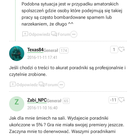
Podobna sytuacja jest w przypadku amatorskich
spolszczeń gdzie osoby które podejmują się takiej
pracy są często bombardowane spamem lub
narzekaniem, że długo ^^



Odpowiedz
Forum

Texas84
1
Generał
174
2016-11-11 17:41
Jeśli chodzi o treści to akurat poradniki są profesjonalnie i
czytelnie zrobione.



Odpowiedz
Forum

Zabi_NPC
-11
Z
Generał
65
2016-11-10 16:40
Jak dla mnie śmiech na sali. Wydajecie poradniki
ukończone w 5% ? Gra nie miała swojej premiery jeszcze.
Zaczyna mnie to denerwować. Waszymi poradnikami