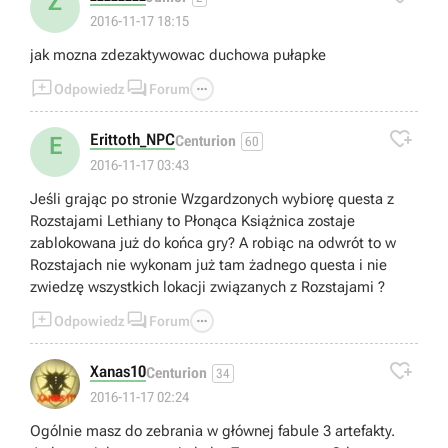
Z
2016-11-17 18:15
jak mozna zdezaktywowac duchowa pułapke



Odpowiedz
Forum

Erittoth_NPC
E
Centurion
60
2016-11-17 03:43
Jeśli grając po stronie Wzgardzonych wybiorę questa z
Rozstajami Lethiany to Płonąca Książnica zostaje
zablokowana już do końca gry? A robiąc na odwrót to w
Rozstajach nie wykonam już tam żadnego questa i nie
zwiedzę wszystkich lokacji związanych z Rozstajami ?



Odpowiedz
Forum

Xanas10
Centurion
34
2016-11-17 02:24
Ogólnie masz do zebrania w głównej fabule 3 artefakty.