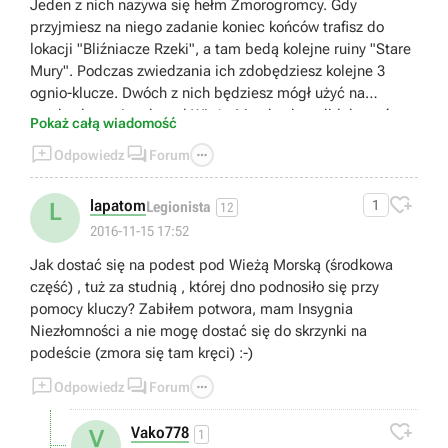
Jeden z nich nazywa się hełm Zmorogromcy. Gdy
przyjmiesz na niego zadanie koniec końców trafisz do
lokacji "Bliźniacze Rzeki", a tam bedą kolejne ruiny "Stare
Mury". Podczas zwiedzania ich zdobędziesz kolejne 3
ognio-klucze. Dwóch z nich będziesz mógł użyć na
zamkach w ruinach pod Wieżą Morską, by odblokować
Pokaż całą wiadomość
skarby. :) Mam nadzieję że pomogłem :)



Odpowiedz
Forum

lapatom
1
L
Legionista
12
2016-11-15 17:52
Jak dostać się na podest pod Wieżą Morską (środkowa
część) , tuż za studnią , której dno podnosiło się przy
pomocy kluczy? Zabiłem potwora, mam Insygnia
Niezłomności a nie mogę dostać się do skrzynki na
podeście (zmora się tam kręci) :-)



Odpowiedz
Forum

Vako778
V
1