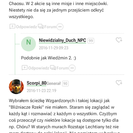
Chaosu. W 2 akcie są inne misje i inne miejscówki.
Niestety nie da się za jednym przejściem odkryć
wszystkiego.



Odpowiedz
Forum

Niewidzialny_Duch_NPC
N
99
2016-11-29 09:23
Podobnie jak Wiedźmin 2. :)



Odpowiedz
Forum

Scorpi_80
Generał
90
2016-11-23 22:19
Wybrałem ścieżkę Wzgardzonych i takiej lokacji jak
"Bliźniacze Rzeki" nie miałem. Staram się zaglądać w
każdy kąt i rozmawiać z każdym o wszystkim. Czyżbym
coś przeoczył czy niektóre lokacje są dostępne tylko dla
np. Chóru? W starych murach Rozstaje Lechtiany też nie