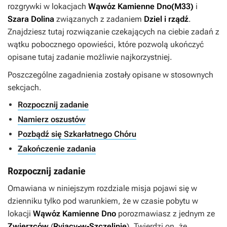
rozgrywki w lokacjach
Wąwóz Kamienne Dno
(M33)
i
Szara Dolina
związanych z zadaniem
Dziel i rządź
.
Znajdziesz tutaj rozwiązanie czekających na ciebie zadań z
wątku pobocznego opowieści, które pozwolą ukończyć
opisane tutaj zadanie możliwie najkorzystniej.
Poszczególne zagadnienia zostały opisane w stosownych
sekcjach.
Rozpocznij zadanie
Namierz oszustów
Pozbądź się Szkarłatnego Chóru
Zakończenie zadania
Rozpocznij zadanie
Omawiana w niniejszym rozdziale misja pojawi się w
dzienniku tylko pod warunkiem, że w czasie pobytu w
lokacji
Wąwóz Kamienne Dno
porozmawiasz z jednym ze
Zwierzców
(
Ryjący-w-Szczelinie
). Twierdzi on, że