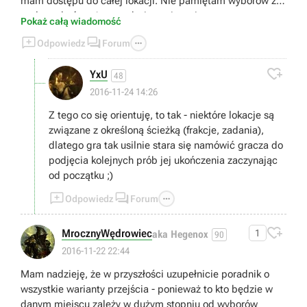
mam dostępu do całej lokacji. Nie pamiętam wyborów z
prologu, być może tam tkwi rozwiązanie.
Pokaż całą wiadomość



Odpowiedz
Forum

YxU
48
2016-11-24 14:26
Z tego co się orientuję, to tak - niektóre lokacje są
związane z określoną ścieżką (frakcje, zadania),
dlatego gra tak usilnie stara się namówić gracza do
podjęcia kolejnych prób jej ukończenia zaczynając
od początku ;)



Odpowiedz
Forum

MrocznyWędrowiec
1
aka Hegenox
90
2016-11-22 22:44
Mam nadzieję, że w przyszłości uzupełnicie poradnik o
wszystkie warianty przejścia - ponieważ to kto będzie w
danym miejscu zależy w dużym stopniu od wyborów