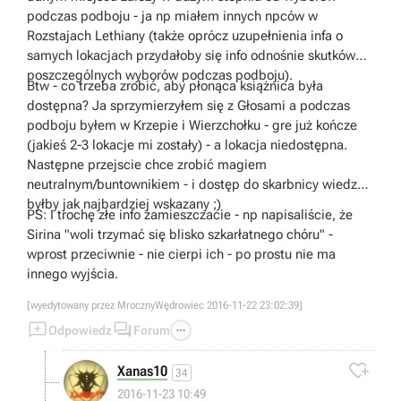
podczas podboju - ja np miałem innych npców w
Rozstajach Lethiany (także oprócz uzupełnienia infa o
samych lokacjach przydałoby się info odnośnie skutków
poszczególnych wyborów podczas podboju).
Btw - co trzeba zrobić, aby płonąca książnica była
dostępna? Ja sprzymierzyłem się z Głosami a podczas
podboju byłem w Krzepie i Wierzchołku - gre już kończe
(jakieś 2-3 lokacje mi zostały) - a lokacja niedostępna.
Następne przejscie chce zrobić magiem
neutralnym/buntownikiem - i dostęp do skarbnicy wiedzy
byłby jak najbardziej wskazany ;)
PS: I trochę złe info zamieszczacie - np napisaliście, że
Sirina "woli trzymać się blisko szkarłatnego chóru" -
wprost przeciwnie - nie cierpi ich - po prostu nie ma
innego wyjścia.
[wyedytowany przez MrocznyWędrowiec 2016-11-22 23:02:39]



Odpowiedz
Forum

Xanas10
34
2016-11-23 10:49