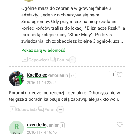
Ogólnie masz do zebrania w głównej fabule 3
artefakty. Jeden z nich nazywa się hełm
Zmorogromcy. Gdy przyjmiesz na niego zadanie
koniec końców trafisz do lokacji "Bliźniacze Rzeki", a
tam bedą kolejne ruiny "Stare Mury". Podczas
zwiedzania ich zdobędziesz kolejne 3 ognio-klucze.
Dwóch z nich będziesz mógł użyć na zamkach w
Pokaż całą wiadomość
ruinach pod Wieżą Morską, by odblokować skarby. :)



Odpowiedz
Forum
Mam nadzieję że pomogłem :)

KociBolec
-1
Pretorianin
74
2016-11-14 22:24
Poradnik prędzej od recenzji, genialnie :D Korzystanie w
tej grze z poradnika psuje całą zabawę, ale jak kto woli.



Odpowiedz
Forum

rivendelle
R
Junior
1
👍
2016-11-14 19:46