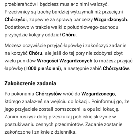
przebierańców i będziesz musiał z nimi walczyć.
Przeciwnicy są trochę bardziej wytrzymali niż przeciętni
Chórzyści
, zapewne za sprawą pancerzy
Wzgardzonych
.
Dodatkowo w trakcie walki z południowego-zachodu
przybędzie kolejny oddział
Chóru
.
Możesz oczywiście przyjąć łapówkę i zakończyć zadanie
na korzyść
Chóru
, ale jeśli do tej pory nie zdobyłeś zbyt
wielu punktów
Wrogości
Wzgardzonych
to możesz przyjąć
łapówkę (
1000 pierścieni
), a następnie zabić
Chórzystów
.
Zakończenie zadania
Po pokonaniu
Chórzystów
wróć do
Wzgardzonego
,
którego znalazłeś na wejściu do lokacji. Poinformuj go, że
jego przyjaciele zostali pomszczeni, a opuści lokację.
Zanim ruszysz dalej przeszukaj pobliskie skrzynie w
poszukiwaniu cennych przedmiotów. Zadanie zostanie
zakończone i zniknie z dziennika.