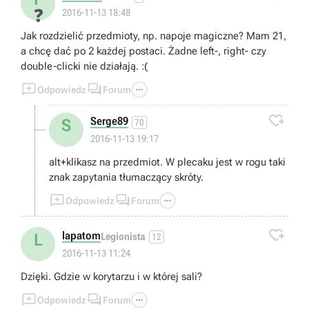
❓
2016-11-13 18:48
Jak rozdzielić przedmioty, np. napoje magiczne? Mam 21,
a chcę dać po 2 każdej postaci. Żadne left-, right- czy
double-clicki nie działają. :(



Odpowiedz
Forum

Serge89
S
70
2016-11-13 19:17
alt+klikasz na przedmiot. W plecaku jest w rogu taki
znak zapytania tłumaczący skróty.



Odpowiedz
Forum

lapatom
L
Legionista
12
2016-11-13 11:24
Dzięki. Gdzie w korytarzu i w której sali?



Odpowiedz
Forum