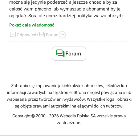
można się jedynie podetrzeć a jeszcze chcecie by za
całość wam płacono lub wymuszacie abonament by je
oglądać. Sora ale coraz bardziej polityka wasza obrzydza
mi ten portal.
Pokaż całą wiadomość



Odpowiedz
Forum

Forum
Zabrania się kopiowanie jakichkolwiek obrazków, tekstów lub
informacji zawartych na tej stronie. Strona nie jest powiązana i/lub
wspierana przez twórców ani wydawców. Wszystkie loga i obrazki
są objęte prawami autorskimi należącymi do ich twórców.
Copyright © 2000 - 2026 Webedia Polska SA wszelkie prawa
zastrzeżone.