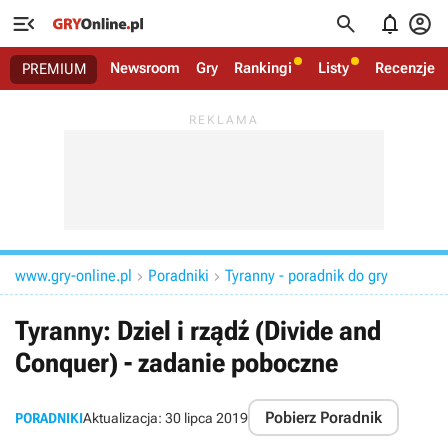




Newsroom
Gry
Rankingi
Listy
Recenzje
PREMIUM
www.gry-online.pl
Poradniki
Tyranny - poradnik do gry


Tyranny: Dziel i rządź (Divide and
Conquer) - zadanie poboczne
Pobierz Poradnik
PORADNIKI
Aktualizacja:
30 lipca 2019