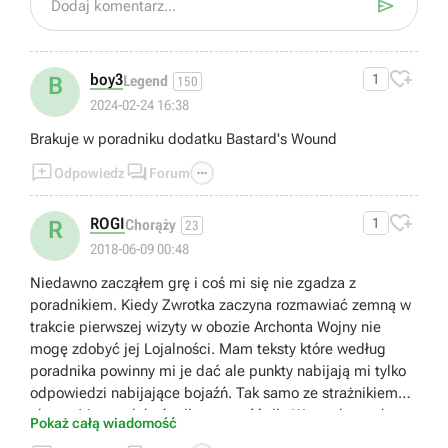

Dodaj komentarz...

boy3
1
B
Legend
150
2024-02-24 16:38
Brakuje w poradniku dodatku Bastard's Wound



Odpowiedz
Forum

ROGI
1
R
Chorąży
23
2018-06-09 00:48
Niedawno zacząłem grę i coś mi się nie zgadza z
poradnikiem. Kiedy Zwrotka zaczyna rozmawiać zemną w
trakcie pierwszej wizyty w obozie Archonta Wojny nie
mogę zdobyć jej Lojalności. Mam teksty które według
poradnika powinny mi je dać ale punkty nabijają mi tylko
odpowiedzi nabijające bojaźń. Tak samo ze strażnikiem
obozu. Mogę zdobyć tylko wrogość dla Wzgardzonych a
Pokaż całą wiadomość
jestem za nimi.