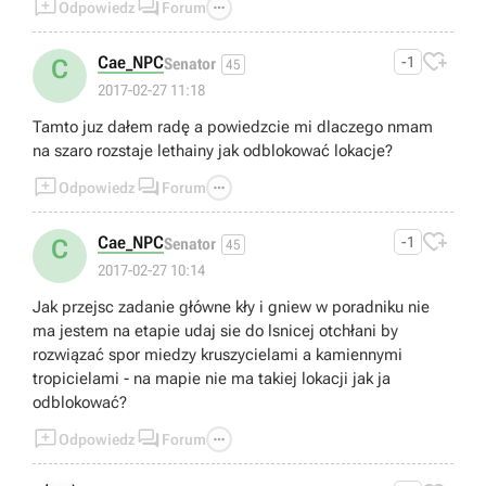



Odpowiedz
Forum

Cae_NPC
-1
C
Senator
45
2017-02-27 11:18
Tamto juz dałem radę a powiedzcie mi dlaczego nmam
na szaro rozstaje lethainy jak odblokować lokacje?



Odpowiedz
Forum

Cae_NPC
-1
C
Senator
45
2017-02-27 10:14
Jak przejsc zadanie główne kły i gniew w poradniku nie
ma jestem na etapie udaj sie do lsnicej otchłani by
rozwiązać spor miedzy kruszycielami a kamiennymi
tropicielami - na mapie nie ma takiej lokacji jak ja
odblokować?



Odpowiedz
Forum