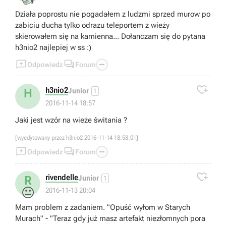
Działa poprostu nie pogadałem z ludzmi sprzed murow po
zabiciu ducha tylko odrazu teleportem z wieży
skierowałem się na kamienna... Dołanczam się do pytana
h3nio2 najlepiej w ss :)



Odpowiedz
Forum

h3nio2
H
Junior
1
2016-11-14 18:57
Jaki jest wzór na wieże świtania ?
[wyedytowany przez h3nio2 2016-11-14 18:58:01]



Odpowiedz
Forum

rivendelle
R
Junior
1
😐
2016-11-13 20:04
Mam problem z zadaniem. "Opuść wyłom w Starych
Murach" - "Teraz gdy już masz artefakt niezłomnych pora