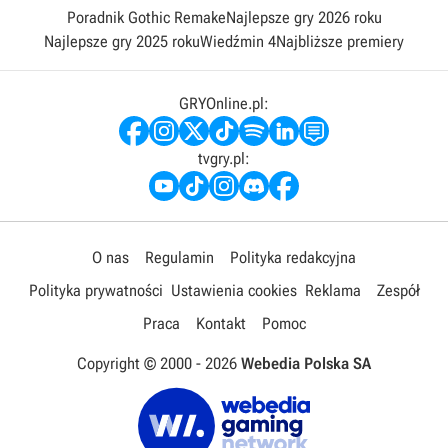
Poradnik Gothic Remake
Najlepsze gry 2026 roku
Najlepsze gry 2025 roku
Wiedźmin 4
Najbliższe premiery
GRYOnline.pl:
tvgry.pl:
O nas
Regulamin
Polityka redakcyjna
Polityka prywatności
Ustawienia cookies
Reklama
Zespół
Praca
Kontakt
Pomoc
Copyright © 2000 -
2026
Webedia Polska SA