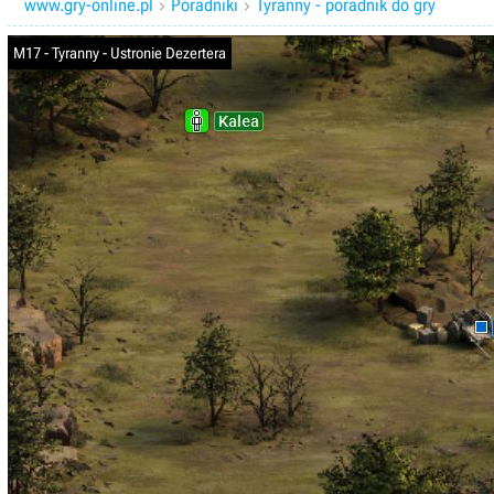
www.gry-online.pl
Poradniki
Tyranny - poradnik do gry


M17 - Tyranny - Ustronie Dezertera