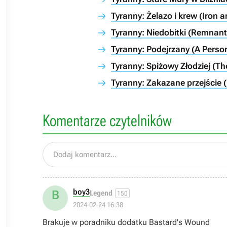

Tyranny: Żelazo i krew (Iron 
Tyranny: Niedobitki (Remnant
Tyranny: Podejrzany (A Person
Tyranny: Spiżowy Złodziej (Th

Tyranny: Zakazane przejście 

Komentarze czytelników

Dodaj komentarz...

boy3
B
Legend
150

2024-02-24 16:38

Brakuje w poradniku dodatku Bastard's Wound