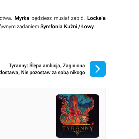
actwa.
Myrka
będziesz musiał zabić,
Locke'a
 głównym zadaniem
Symfonia Kuźni / Łowy
.

Tyranny: Ślepa ambicja, Zaginiona
dostawa, Nie pozostaw za sobą nikogo