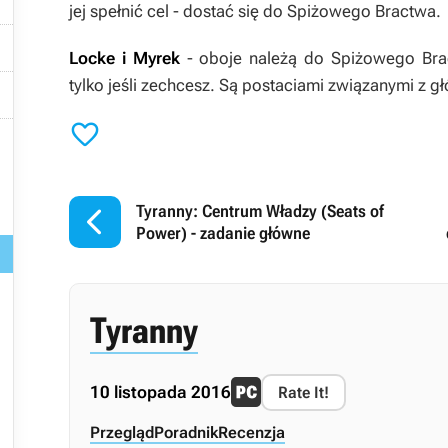
jej spełnić cel - dostać się do Spiżowego Bractwa.

Locke i Myrek
- oboje należą do Spiżowego Br
tylko jeśli zechcesz. Są postaciami związanymi z





Tyranny: Centrum Władzy (Seats of
Power) - zadanie główne

Tyranny


10 listopada 2016
Rate It!

Przegląd
Poradnik
Recenzja