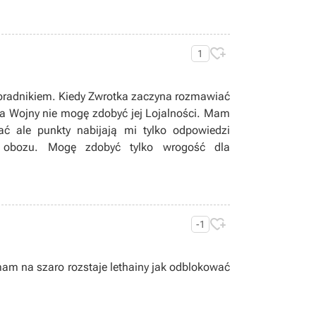

1
poradnikiem. Kiedy Zwrotka zaczyna rozmawiać
ta Wojny nie mogę zdobyć jej Lojalności. Mam
ać ale punkty nabijają mi tylko odpowiedzi
m obozu. Mogę zdobyć tylko wrogość dla

-1
am na szaro rozstaje lethainy jak odblokować