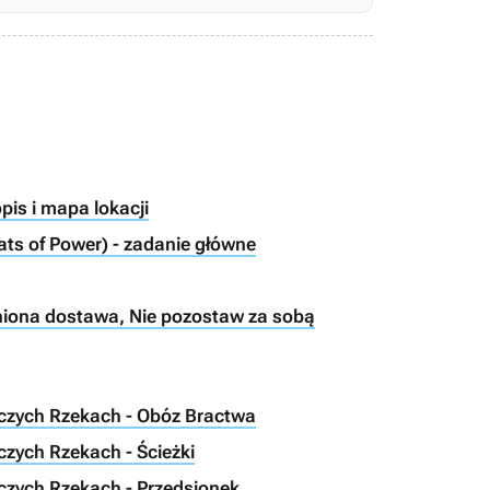
pis i mapa lokacji
ts of Power) - zadanie główne
iniona dostawa, Nie pozostaw za sobą
aczych Rzekach - Obóz Bractwa
czych Rzekach - Ścieżki
aczych Rzekach - Przedsionek