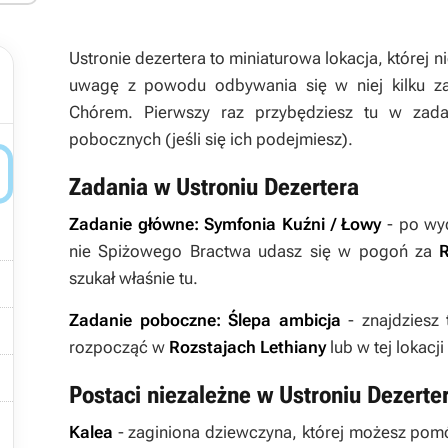
Ustronie dezertera to miniaturowa lokacja, której n
uwagę z powodu odbywania się w niej kilku zad
Chórem. Pierwszy raz przybędziesz tu w zad
pobocznych (jeśli się ich podejmiesz).

Zadania w Ustroniu Dezertera
Zadanie główne:
Symfonia Kuźni / Łowy
- po wy
nie Spiżowego Bractwa udasz się w pogoń za

szukał właśnie tu.
Zadanie poboczne:
Ślepa ambicja
- znajdziesz 

rozpocząć w
Rozstajach Lethiany
lub w tej lokacj

Postaci niezależne w Ustroniu Dezerte

Kalea
- zaginiona dziewczyna, której możesz pom