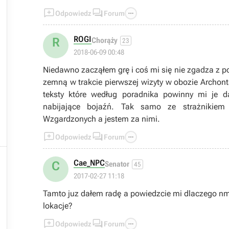




Odpowiedz
Forum

ROGI
R
Chorąży
23
2018-06-09 00:48
Niedawno zacząłem grę i coś mi się nie zgadza z 
zemną w trakcie pierwszej wizyty w obozie Archon

teksty które według poradnika powinny mi je d
nabijające bojaźń. Tak samo ze strażnikie
Wzgardzonych a jestem za nimi.



Odpowiedz
Forum

Cae_NPC
C
Senator
45

2017-02-27 11:18
Tamto juz dałem radę a powiedzcie mi dlaczego nm

lokacje?




Odpowiedz
Forum