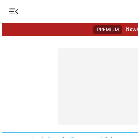

New
PREMIUM