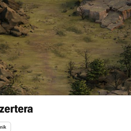
zertera
nik