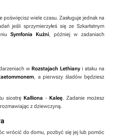
ie poświęcisz wiele czasu. Zasługuje jednak na
ań jeśli sprzymierzyłeś się ze Szkarłatnym
aniu
Symfonia Kuźni
, później w zadaniach
darzeniach w
Rozstajach Lethiany
i ataku na
Raetommonem
, a pierwszy śladów będziesz
tu siostrę
Kalliona
-
Kaleę
. Zadanie możesz
i rozmawiając z dziewczyną.
ra
óc wrócić do domu, pozbyć się jej lub pomóc