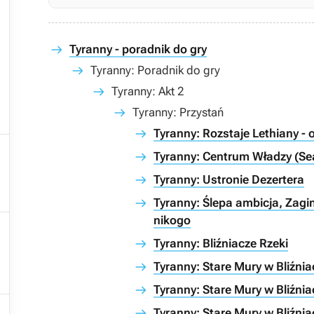

Tyranny - poradnik do gry
Tyranny: Poradnik do gry
Tyranny: Akt 2
Tyranny: Przystań
Tyranny: Rozstaje Lethiany - o

Tyranny: Centrum Władzy (Sea
Tyranny: Ustronie Dezertera
Tyranny: Ślepa ambicja, Zag
nikogo

Tyranny: Bliźniacze Rzeki

Tyranny: Stare Mury w Bliźni
Tyranny: Stare Mury w Bliźnia

Tyranny: Stare Mury w Bliźni