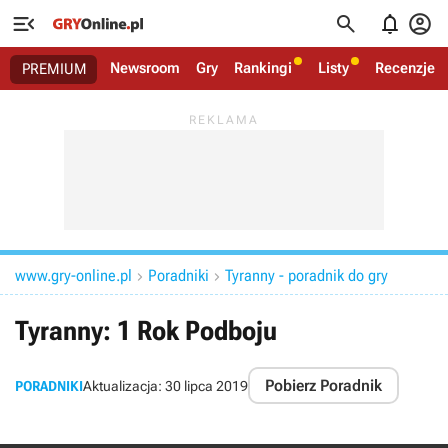




Newsroom
Gry
Rankingi
Listy
Recenzje
PREMIUM
www.gry-online.pl
Poradniki
Tyranny - poradnik do gry


Tyranny: 1 Rok Podboju
Pobierz Poradnik
PORADNIKI
Aktualizacja:
30 lipca 2019