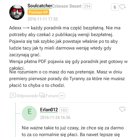
Soulcatcher

Crimson Desert
294
6
Premium VIP
2016-11-11 17:55
Adexx ---> każdy poradnik ma część bezpłatną. Nie ma
potrzeby aby czekać z publikacją wersji bezpłatnej.
Pojawia się tak szybko jak powstaje właśnie po to aby
ludzie tacy jak ty mieli darmowa wersję wtedy gdy
zaczynają grać.
Wersja płatna PDF pojawia się gdy poradnik jest gotowy w
całości.
Nie rozumiem o co masz do nas pretensje. Masz w dniu
premiery pierwsze porady do Tyranny za które nie musisz
płacić to chyba o to chodzi.



Odpowiedz
Forum

Erlan012
E
103
2016-11-24 16:56
Nie ważne takie to już czasy, że chce się za darmo
to za co normalnie się płaci. Ba nawet lepsze się