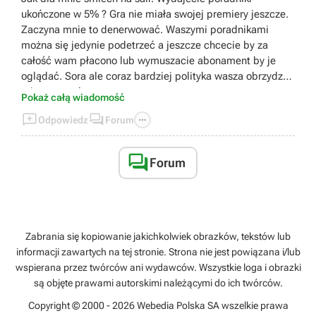
ukończone w 5% ? Gra nie miała swojej premiery jeszcze.
Zaczyna mnie to denerwować. Waszymi poradnikami
można się jedynie podetrzeć a jeszcze chcecie by za
całość wam płacono lub wymuszacie abonament by je
oglądać. Sora ale coraz bardziej polityka wasza obrzydza
mi ten portal.
Pokaż całą wiadomość



Odpowiedz
Forum

Forum
Zabrania się kopiowanie jakichkolwiek obrazków, tekstów lub
informacji zawartych na tej stronie. Strona nie jest powiązana i/lub
wspierana przez twórców ani wydawców. Wszystkie loga i obrazki
są objęte prawami autorskimi należącymi do ich twórców.
Copyright © 2000 - 2026 Webedia Polska SA wszelkie prawa