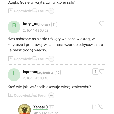
Dzięki. Gdzie w korytarzu i w której sali?



Odpowiedz
Forum

borys_ru
B
Chorąży
31
2016-11-13 00:52
dwa nałożone na siebie trójkąty wpisane w okrąg, w
korytarzu i po prawej w sali masz wzór do odrysowania o
ile masz trochę wiedzy.



Odpowiedz
Forum

lapatom
1
L
Legionista
12
2016-11-13 00:40
Ktoś wie jaki wzór odblokowuje wieżę zmierzchu?



Odpowiedz
Forum

Xanas10
3
34
2016-11-13 01:51