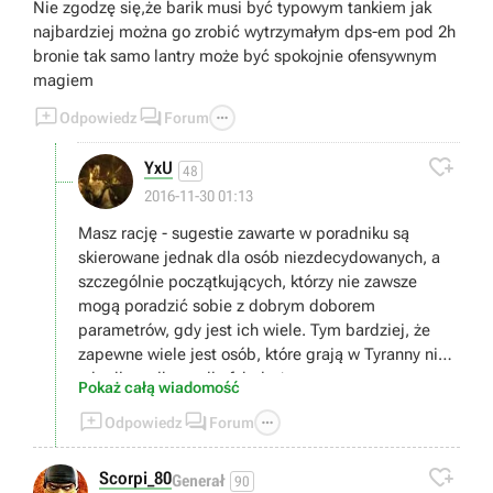
Nie zgodzę się,że barik musi być typowym tankiem jak
najbardziej można go zrobić wytrzymałym dps-em pod 2h
bronie tak samo lantry może być spokojnie ofensywnym
magiem



Odpowiedz
Forum

YxU
48
2016-11-30 01:13
Masz rację - sugestie zawarte w poradniku są
skierowane jednak dla osób niezdecydowanych, a
szczególnie początkujących, którzy nie zawsze
mogą poradzić sobie z dobrym doborem
parametrów, gdy jest ich wiele. Tym bardziej, że
zapewne wiele jest osób, które grają w Tyranny nie
tyle dla walk, co dla fabuły ;)
Pokaż całą wiadomość



Odpowiedz
Forum

Scorpi_80
Generał
90