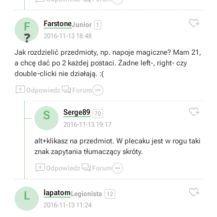

Farstone
F
Junior
1
❓
2016-11-13 18:48
Jak rozdzielić przedmioty, np. napoje magiczne? Mam 21,
a chcę dać po 2 każdej postaci. Żadne left-, right- czy
double-clicki nie działają. :(



Odpowiedz
Forum

Serge89
S
70
2016-11-13 19:17
alt+klikasz na przedmiot. W plecaku jest w rogu taki
znak zapytania tłumaczący skróty.



Odpowiedz
Forum

lapatom
L
Legionista
12
2016-11-13 11:24