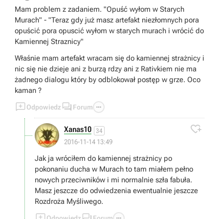
Mam problem z zadaniem. "Opuść wyłom w Starych
Murach" - "Teraz gdy już masz artefakt niezłomnych pora
opuścić pora opuscić wyłom w starych murach i wrócić do
Kamiennej Straznicy"
Właśnie mam artefakt wracam się do kamiennej strażnicy i
nic się nie dzieje ani z burzą rdzy ani z Rativkiem nie ma
żadnego dialogu który by odblokował postęp w grze. Oco
kaman ?



Odpowiedz
Forum

Xanas10
34
2016-11-14 13:49
Jak ja wróciłem do kamiennej strażnicy po
pokonaniu ducha w Murach to tam miałem pełno
nowych przeciwników i mi normalnie szła fabuła.
Masz jeszcze do odwiedzenia ewentualnie jeszcze
Rozdroża Myśliwego.



Odpowiedz
Forum