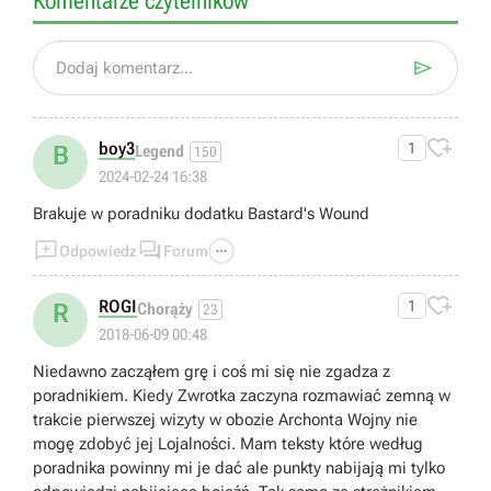
Komentarze czytelników

Dodaj komentarz...

boy3
1
B
Legend
150
2024-02-24 16:38
Brakuje w poradniku dodatku Bastard's Wound



Odpowiedz
Forum

ROGI
1
R
Chorąży
23
2018-06-09 00:48
Niedawno zacząłem grę i coś mi się nie zgadza z
poradnikiem. Kiedy Zwrotka zaczyna rozmawiać zemną w
trakcie pierwszej wizyty w obozie Archonta Wojny nie
mogę zdobyć jej Lojalności. Mam teksty które według
poradnika powinny mi je dać ale punkty nabijają mi tylko