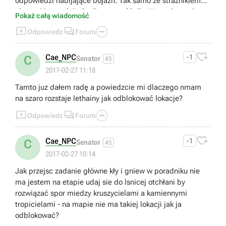
odpowiedzi nabijające bojaźń. Tak samo ze strażnikiem
obozu. Mogę zdobyć tylko wrogość dla Wzgardzonych a
Pokaż całą wiadomość
jestem za nimi.



Odpowiedz
Forum

Cae_NPC
-1
C
Senator
45
2017-02-27 11:18
Tamto juz dałem radę a powiedzcie mi dlaczego nmam
na szaro rozstaje lethainy jak odblokować lokacje?



Odpowiedz
Forum

Cae_NPC
-1
C
Senator
45
2017-02-27 10:14
Jak przejsc zadanie główne kły i gniew w poradniku nie
ma jestem na etapie udaj sie do lsnicej otchłani by
rozwiązać spor miedzy kruszycielami a kamiennymi
tropicielami - na mapie nie ma takiej lokacji jak ja
odblokować?