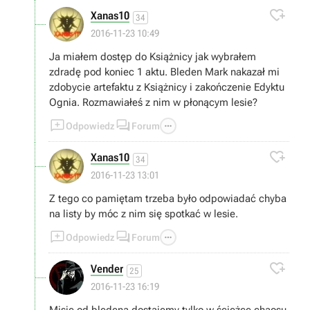

Xanas10
34
2016-11-23 10:49
Ja miałem dostęp do Książnicy jak wybrałem
zdradę pod koniec 1 aktu. Bleden Mark nakazał mi
zdobycie artefaktu z Książnicy i zakończenie Edyktu
Ognia. Rozmawiałeś z nim w płonącym lesie?



Odpowiedz
Forum

Xanas10
34
2016-11-23 13:01
Z tego co pamiętam trzeba było odpowiadać chyba
na listy by móc z nim się spotkać w lesie.



Odpowiedz
Forum

Vender
25
2016-11-23 16:19