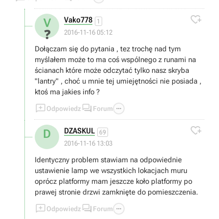

Vako778
V
1
❓
2016-11-16 05:12
Dołączam się do pytania , tez trochę nad tym
myślałem może to ma coś wspólnego z runami na
ścianach które może odczytać tylko nasz skryba
"lantry" , choć u mnie tej umiejętności nie posiada ,
ktoś ma jakies info ?



Odpowiedz
Forum

DZASKUL
D
69
2016-11-16 13:03
Identyczny problem stawiam na odpowiednie
ustawienie lamp we wszystkich lokacjach muru
oprócz platformy mam jeszcze koło platformy po
prawej stronie drzwi zamknięte do pomieszczenia.



Odpowiedz
Forum