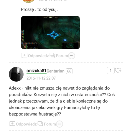
Proszę . to odrysuj.



Odpowiedz
Forum

onizuka81
1
Centurion
66
2016-11-12 22:07
Adexx - nikt nie zmusza cię nawet do zaglądania do
poradników. Korzysta się z nich w ostateczności?? Coś
jednak przeczuwam, że dla ciebie konieczne są do
ukończenia jakiekolwiek gry tłumaczyłoby to tę
bezpodstawna frustrację??



Odpowiedz
Forum