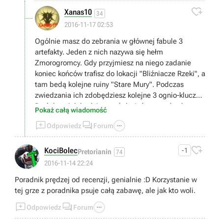

Xanas10
34
2016-11-17 02:53
Ogólnie masz do zebrania w głównej fabule 3
artefakty. Jeden z nich nazywa się hełm
Zmorogromcy. Gdy przyjmiesz na niego zadanie
koniec końców trafisz do lokacji "Bliźniacze Rzeki", a
tam bedą kolejne ruiny "Stare Mury". Podczas
zwiedzania ich zdobędziesz kolejne 3 ognio-klucze.
Dwóch z nich będziesz mógł użyć na zamkach w
Pokaż całą wiadomość
ruinach pod Wieżą Morską, by odblokować skarby. :)



Odpowiedz
Forum
Mam nadzieję że pomogłem :)

KociBolec
-1
Pretorianin
74
2016-11-14 22:24
Poradnik prędzej od recenzji, genialnie :D Korzystanie w
tej grze z poradnika psuje całą zabawę, ale jak kto woli.



Odpowiedz
Forum