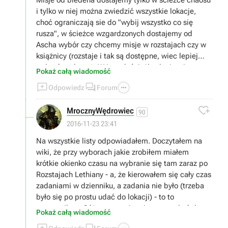
Misje od bledena dostajemy tylko w ścieżce chaosu
i tylko w niej można zwiedzić wszystkie lokacje,
choć ograniczają sie do "wybij wszystko co się
rusza", w ścieżce wzgardzonych dostajemy od
Ascha wybór czy chcemy misje w rozstajach czy w
książnicy (rozstaje i tak są dostępne, wiec lepiej
wybrać tą drugą). W innych ścieżkach nie wiem,
Pokaż całą wiadomość
tylko w ścieżce rebeliantów w ogóle się nie da tam



Odpowiedz
Forum
dostać, z tego co czytałem.

MrocznyWędrowiec
90
2016-11-23 23:41
Na wszystkie listy odpowiadałem. Doczytałem na
wiki, że przy wyborach jakie zrobiłem miałem
krótkie okienko czasu na wybranie się tam zaraz po
Rozstajach Lethiany - a, że kierowałem się cały czas
zadaniami w dzienniku, a zadania nie było (trzeba
było się po prostu udać do lokacji) - to to
przegapiłem. Cóż - pozostaje mi teraz czekać do
Pokaż całą wiadomość
2go przejścia - lub ewentualnie skorzystać z konsoli,