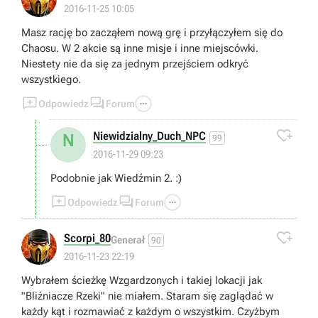
2016-11-25 10:05
Masz rację bo zacząłem nową grę i przyłączyłem się do
Chaosu. W 2 akcie są inne misje i inne miejscówki.
Niestety nie da się za jednym przejściem odkryć
wszystkiego.



Odpowiedz
Forum

Niewidzialny_Duch_NPC
N
99
2016-11-29 09:23
Podobnie jak Wiedźmin 2. :)



Odpowiedz
Forum

Scorpi_80
Generał
90
2016-11-23 22:19
Wybrałem ścieżkę Wzgardzonych i takiej lokacji jak
"Bliźniacze Rzeki" nie miałem. Staram się zaglądać w
każdy kąt i rozmawiać z każdym o wszystkim. Czyżbym