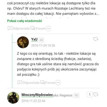
coś przeoczył czy niektóre lokacje są dostępne tylko dla
np. Chóru? W starych murach Rozstaje Lechtiany też nie
mam dostępu do całej lokacji. Nie pamiętam wyborów z
prologu, być może tam tkwi rozwiązanie.
Pokaż całą wiadomość



Odpowiedz
Forum

YxU
48
2016-11-24 14:26
Z tego co się orientuję, to tak - niektóre lokacje są
związane z określoną ścieżką (frakcje, zadania),
dlatego gra tak usilnie stara się namówić gracza do
podjęcia kolejnych prób jej ukończenia zaczynając
od początku ;)



Odpowiedz
Forum

MrocznyWędrowiec
1
aka Hegenox
90
2016-11-22 22:44