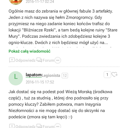
2016-11-17 02:24
Ogólnie masz do zebrania w głównej fabule 3 artefakty.
Jeden z nich nazywa się hełm Zmorogromcy. Gdy
przyjmiesz na niego zadanie koniec końców trafisz do
lokacji "Bliźniacze Rzeki", a tam bedą kolejne ruiny "Stare
Mury". Podczas zwiedzania ich zdobędziesz kolejne 3
ognio-klucze. Dwóch z nich będziesz mógł użyć na
zamkach w ruinach pod Wieżą Morską, by odblokować
Pokaż całą wiadomość
skarby. :) Mam nadzieję że pomogłem :)



Odpowiedz
Forum

lapatom
1
L
Legionista
12
2016-11-15 17:52
Jak dostać się na podest pod Wieżą Morską (środkowa
część) , tuż za studnią , której dno podnosiło się przy
pomocy kluczy? Zabiłem potwora, mam Insygnia
Niezłomności a nie mogę dostać się do skrzynki na
podeście (zmora się tam kręci) :-)



Odpowiedz
Forum