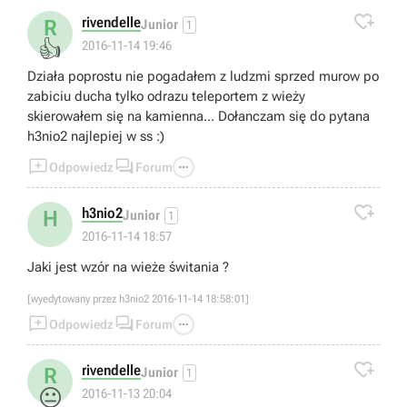

rivendelle
R
Junior
1
👍
2016-11-14 19:46
Działa poprostu nie pogadałem z ludzmi sprzed murow po
zabiciu ducha tylko odrazu teleportem z wieży
skierowałem się na kamienna... Dołanczam się do pytana
h3nio2 najlepiej w ss :)



Odpowiedz
Forum

h3nio2
H
Junior
1
2016-11-14 18:57
Jaki jest wzór na wieże świtania ?
[wyedytowany przez h3nio2 2016-11-14 18:58:01]



Odpowiedz
Forum

rivendelle
R
Junior
1
😐
2016-11-13 20:04