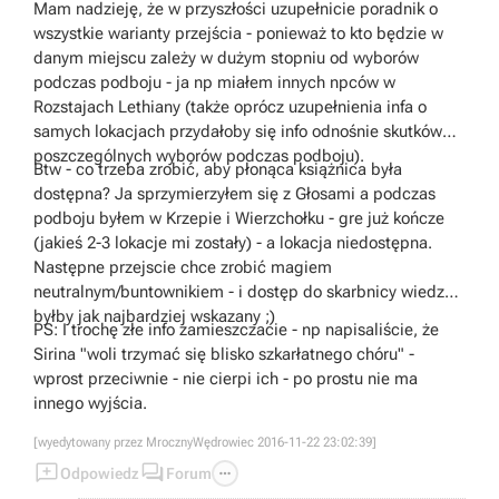
Mam nadzieję, że w przyszłości uzupełnicie poradnik o
wszystkie warianty przejścia - ponieważ to kto będzie w
danym miejscu zależy w dużym stopniu od wyborów
podczas podboju - ja np miałem innych npców w
Rozstajach Lethiany (także oprócz uzupełnienia infa o
samych lokacjach przydałoby się info odnośnie skutków
poszczególnych wyborów podczas podboju).
Btw - co trzeba zrobić, aby płonąca książnica była
dostępna? Ja sprzymierzyłem się z Głosami a podczas
podboju byłem w Krzepie i Wierzchołku - gre już kończe
(jakieś 2-3 lokacje mi zostały) - a lokacja niedostępna.
Następne przejscie chce zrobić magiem
neutralnym/buntownikiem - i dostęp do skarbnicy wiedzy
byłby jak najbardziej wskazany ;)
PS: I trochę złe info zamieszczacie - np napisaliście, że
Sirina "woli trzymać się blisko szkarłatnego chóru" -
wprost przeciwnie - nie cierpi ich - po prostu nie ma
innego wyjścia.
[wyedytowany przez MrocznyWędrowiec 2016-11-22 23:02:39]



Odpowiedz
Forum