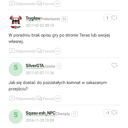



Odpowiedz
Forum

Trygław
1
Pretorianin
86
2017-02-02 09:19
W poradniu brak opisu gry po stronie Teras lub swojej
własnej.



Odpowiedz
Forum

SilverGTA
S
Junior
1
2017-01-07 11:26
Jak się dostać do pozostałych komnat w zakazanym
przejściu?



Odpowiedz
Forum

Sqasu-esh_NPC
-1
S
Chorąży
17
2016-11-29 10:09