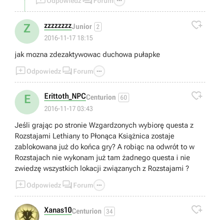



Odpowiedz
Forum
aby odblokować lokacje.
@Xanas - ja nikogo nie zdradziłem - trzymałem się

cały czas jednych - więc może dlatego.
zzzzzzzz
Z
Junior
2
2016-11-17 18:15
jak mozna zdezaktywowac duchowa pułapke



Odpowiedz
Forum

Erittoth_NPC
E
Centurion
60
2016-11-17 03:43
Jeśli grając po stronie Wzgardzonych wybiorę questa z
Rozstajami Lethiany to Płonąca Książnica zostaje
zablokowana już do końca gry? A robiąc na odwrót to w
Rozstajach nie wykonam już tam żadnego questa i nie
zwiedzę wszystkich lokacji związanych z Rozstajami ?



Odpowiedz
Forum

Xanas10
Centurion
34