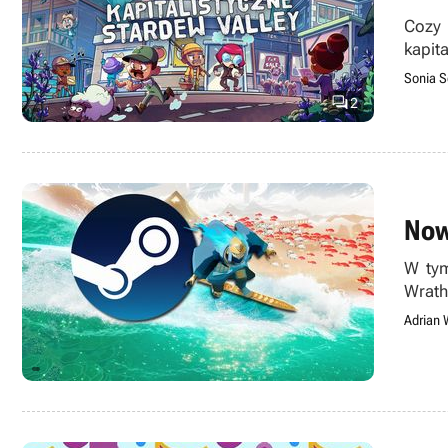
Cozy 
kapit
nie je
Sonia S

2
Now
W tym
Wrath
Adrian 