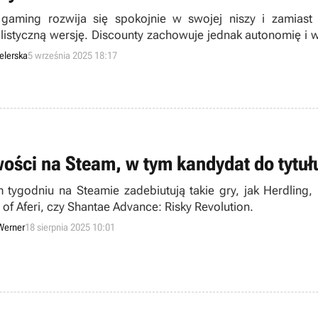
gaming rozwija się spokojnie w swojej niszy i zamiast
alistyczną wersję. Discounty zachowuje jednak autonomię i 
st łatwe.
elerska
5 września 2025 18:17
ości na Steam, w tym kandydat do tytułu
 tygodniu na Steamie zadebiutują takie gry, jak Herdling, 
 of Aferi, czy Shantae Advance: Risky Revolution.
Werner
18 sierpnia 2025 10:01