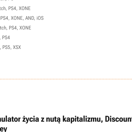
itch, PS4, XONE
, PS4, XONE, AND, iOS
witch, PS4, XONE
, PS4
, PS5, XSX
ulator życia z nutą kapitalizmu, Discoun
ley