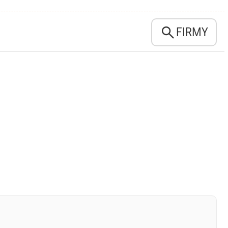

FIRMY