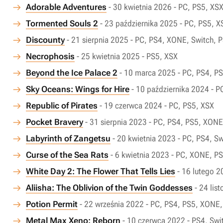
Adorable Adventures
- 30 kwietnia 2026 - PC, PS5, XS
Tormented Souls 2
- 23 października 2025 - PC, PS5, 
Discounty
- 21 sierpnia 2025 - PC, PS4, XONE, Switch, 
Necrophosis
- 25 kwietnia 2025 - PS5, XSX
Beyond the Ice Palace 2
- 10 marca 2025 - PC, PS4, P
Sky Oceans: Wings for Hire
- 10 października 2024 - P
Republic of Pirates
- 19 czerwca 2024 - PC, PS5, XSX
Pocket Bravery
- 31 sierpnia 2023 - PC, PS4, PS5, XONE
Labyrinth of Zangetsu
- 20 kwietnia 2023 - PC, PS4, Sw
Curse of the Sea Rats
- 6 kwietnia 2023 - PC, XONE, P
White Day 2: The Flower That Tells Lies
- 16 lutego 2
Aliisha: The Oblivion of the Twin Goddesses
- 24 lis
Potion Permit
- 22 września 2022 - PC, PS4, PS5, XONE,
Metal Max Xeno: Reborn
- 10 czerwca 2022 - PS4, Swi