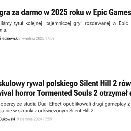
 gra za darmo w 2025 roku w Epic Games
liśmy tytuł kolejnej „tajemniczej gry” rozdawanej w Epi
nia.
Śledziewski
3 kwietnia 2025 17:09
skulowy rywal polskiego Silent Hill 2 ró
vival horror Tormented Souls 2 otrzymał
operzy ze studia Dual Effect opublikowali długi gameplay z 
stanie w szranki z odświeżonym Silent Hill 2.
 Bukowski
19 sierpnia 2024 17:59