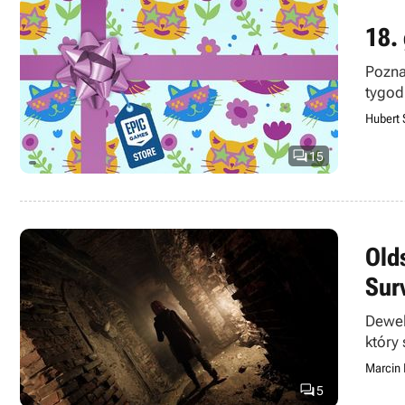
18.
Pozna
tygod
Hubert 

15
Old
Sur
Dewel
który 
Marcin

5