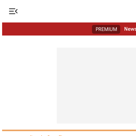

New
PREMIUM