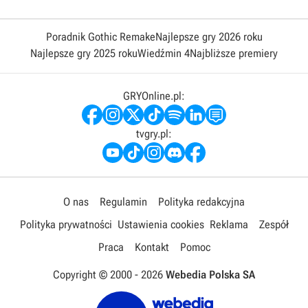
Poradnik Gothic Remake
Najlepsze gry 2026 roku
Najlepsze gry 2025 roku
Wiedźmin 4
Najbliższe premiery
GRYOnline.pl:
tvgry.pl:
O nas
Regulamin
Polityka redakcyjna
Polityka prywatności
Ustawienia cookies
Reklama
Zespół
Praca
Kontakt
Pomoc
Copyright © 2000 -
2026
Webedia Polska SA