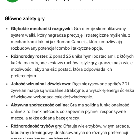
Główne zalety gry
Głębokie mechaniki rozgrywki
: Gra oferuje skomplikowany
system walki, który nagradza precyzję i strategiczne myślenie, z
mechanikami takimi jak Roman Cancels, które umożliwiają
rozbudowany potencjał combo i taktyczne opcje.
Różnorodny roster
: Z ponad 25 unikalnymi postaciami, z których
każda ma odrębne zestawy ruchów i style gry, gracze mają wiele
możliwości, aby znaleźć postać, która odpowiada ich
preferencjom.
Jakość wizualna i dźwiękowa
: Ręcznie rysowane sprite'y 2D i
żywe animacje są wizualnie atrakcyjne, a wysokiej energii ścieżka
dźwiękowa wzbogaca całe doświadczenie.
Aktywna społeczność online
: Gra ma solidną funkcjonalność
online z rollback netcode, co zapewnia płynne i responsywne
mecze, a także oddaną bazę graczy.
Różnorodność trybów gry
: Oferuje wiele trybów, w tym arcade,
fabularny i treningowy, dostosowanych do różnych preferencji
graczy i poziomów umiejętności.