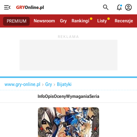




Newsroom
Gry
Rankingi
Listy
Recenzje
PREMIUM
www.gry-online.pl
Gry
Bijatyki


Info
Opis
Oceny
Wymagania
Seria