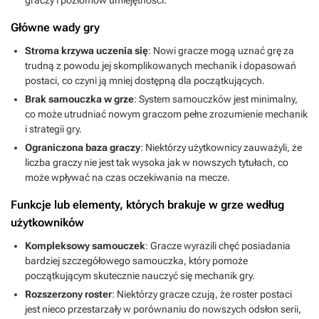
Główne wady gry
Stroma krzywa uczenia się
: Nowi gracze mogą uznać grę za
trudną z powodu jej skomplikowanych mechanik i dopasowań
postaci, co czyni ją mniej dostępną dla początkujących.
Brak samouczka w grze
: System samouczków jest minimalny,
co może utrudniać nowym graczom pełne zrozumienie mechanik
i strategii gry.
Ograniczona baza graczy
: Niektórzy użytkownicy zauważyli, że
liczba graczy nie jest tak wysoka jak w nowszych tytułach, co
może wpływać na czas oczekiwania na mecze.
Funkcje lub elementy, których brakuje w grze według
użytkowników
Kompleksowy samouczek
: Gracze wyrazili chęć posiadania
bardziej szczegółowego samouczka, który pomoże
początkującym skutecznie nauczyć się mechanik gry.
Rozszerzony roster
: Niektórzy gracze czują, że roster postaci
jest nieco przestarzały w porównaniu do nowszych odsłon serii,