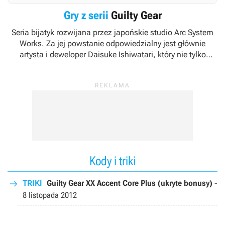
Gry z serii
Guilty Gear
Seria bijatyk rozwijana przez japońskie studio Arc System
Works. Za jej powstanie odpowiedzialny jest głównie
artysta i deweloper Daisuke Ishiwatari, który nie tylko
zaprojektował poszczególnych bohaterów i rozpisał wątki
fabularne, ale także stworzył ścieżkę dźwiękową i podłożył
głos pod kilka kluczowych postaci.
Kody i triki
TRIKI
Guilty Gear XX Accent Core Plus (ukryte bonusy)
-
8 listopada 2012