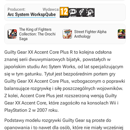
Producent:
Wydawca:
Arc System Works
pQube
The King of Fighters
Street Fighter Alpha
Collection: The Orochi
Anthology
Saga
Guilty Gear XX Accent Core Plus R
to kolejna odsłona
znanej serii dwuwymiarowych bijatyk, powstałych w
japońskim studiu Arc Sytem Works, od lat specjalizującym
się w tym gatunku. Tytuł jest bezpośrednim portem gry
Guilty Gear XX Accent Core Plus
, wzbogaconym o poprawki
balansujące rozgrywkę i siłę poszczególnych wojowników.
Z kolei,
Accent Core Plus
jest rozszerzoną wersją
Guilty
Gear XX Accent Core
, które zagościło na konsolach Wii i
PlayStation 2 w 2007 roku.
Podstawy modelu rozgrywki
Guilty Gear
są proste do
opanowania i to nawet dla osób, które nie miały wcześniej