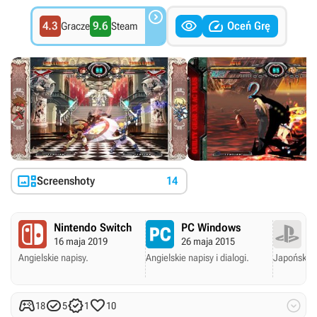



4.3
9.6
Oceń Grę
Gracze
Steam

Screenshoty
14
Nintendo Switch
PC Windows
P
16 maja 2019
26 maja 2015
23
Angielskie napisy.
Angielskie napisy i dialogi.
Japońska 





18
5
1
10