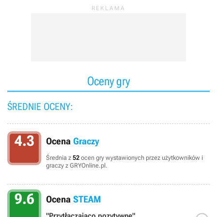
Oceny gry
ŚREDNIE OCENY:
4.3
Ocena
Graczy
Średnia z
52
ocen gry wystawionych przez użytkowników i
graczy z GRYOnline.pl.
9.6
Ocena
STEAM
"Przytłaczająco pozytywne"