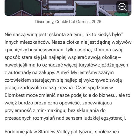
Discounty, Crinkle Cut Games, 2025.
Nie naszą winą jest tęsknota za tym „jak to kiedyś było”
innych mieszkańców. Nasza ciotka nie jest żądną wpływów
i pieniędzy businesswoman, tylko osobą, która na swój
sposób stara się jak najlepiej wspierać swoją okolicę –
nawet jeśli ma to oznaczać więcej turystów zjeżdżających
z autostrady na zakupy. A my? My jesteśmy szarym
człowiekiem starającym się najlepiej wykonywać swoją
pracę i zadowolić naszą krewną. Czas spędzony w
Blomkest może zmienić nasze podejście do biznesu, ale to
wciąż bardzo prozaiczna opowieść, zapewniająca
przyjemność z min-maxingu, bez skłaniania do
przesadnych rozmyślań nad sensem ludzkiej egzystencji.
Podobnie jak w
Stardew Valley
polityczne, społeczne i