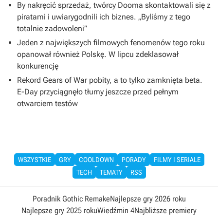
By nakręcić sprzedaż, twórcy Dooma skontaktowali się z
piratami i uwiarygodnili ich biznes. „Byliśmy z tego
totalnie zadowoleni”
Jeden z największych filmowych fenomenów tego roku
opanował również Polskę. W lipcu zdeklasował
konkurencję
Rekord Gears of War pobity, a to tylko zamknięta beta.
E-Day przyciągnęło tłumy jeszcze przed pełnym
otwarciem testów
WSZYSTKIE
GRY
COOLDOWN
PORADY
FILMY I SERIALE
TECH
TEMATY
RSS
Poradnik Gothic Remake
Najlepsze gry 2026 roku
Najlepsze gry 2025 roku
Wiedźmin 4
Najbliższe premiery