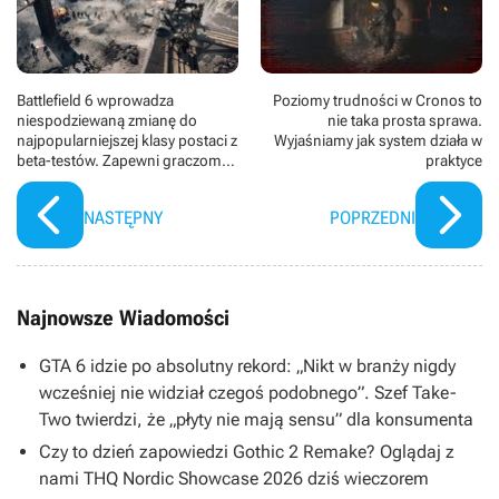
Battlefield 6 wprowadza
Poziomy trudności w Cronos to
niespodziewaną zmianę do
nie taka prosta sprawa.
najpopularniejszej klasy postaci z
Wyjaśniamy jak system działa w
beta-testów. Zapewni graczom
praktyce
dużą przewagę, jeśli będą umieli
z niej korzystać
NASTĘPNY
POPRZEDNI
Najnowsze Wiadomości
GTA 6 idzie po absolutny rekord: „Nikt w branży nigdy
wcześniej nie widział czegoś podobnego”. Szef Take-
Two twierdzi, że „płyty nie mają sensu” dla konsumenta
Czy to dzień zapowiedzi Gothic 2 Remake? Oglądaj z
nami THQ Nordic Showcase 2026 dziś wieczorem