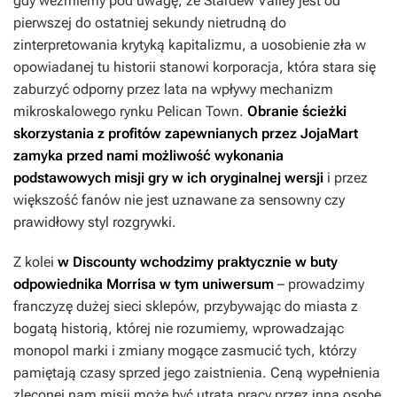
gdy weźmiemy pod uwagę, że
Stardew Valley
jest od
pierwszej do ostatniej sekundy nietrudną do
zinterpretowania krytyką kapitalizmu, a uosobienie zła w
opowiadanej tu historii stanowi korporacja, która stara się
zaburzyć odporny przez lata na wpływy mechanizm
mikroskalowego rynku Pelican Town.
Obranie ścieżki
skorzystania z profitów zapewnianych przez JojaMart
zamyka przed nami możliwość wykonania
podstawowych misji gry w ich oryginalnej wersji
i przez
większość fanów nie jest uznawane za sensowny czy
prawidłowy styl rozgrywki.
Z kolei
w
Discounty
wchodzimy praktycznie w buty
odpowiednika Morrisa w tym uniwersum
– prowadzimy
franczyzę dużej sieci sklepów, przybywając do miasta z
bogatą historią, której nie rozumiemy, wprowadzając
monopol marki i zmiany mogące zasmucić tych, którzy
pamiętają czasy sprzed jego zaistnienia. Ceną wypełnienia
zleconej nam misji może być utrata pracy przez inną osobę