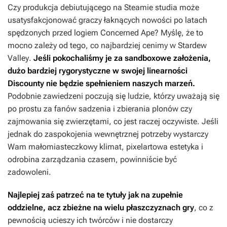
Czy produkcja debiutującego na Steamie studia może
usatysfakcjonować graczy łaknących nowości po latach
spędzonych przed logiem Concerned Ape? Myślę, że to
mocno zależy od tego, co najbardziej cenimy w
Stardew
Valley
.
Jeśli pokochaliśmy je za sandboxowe założenia,
dużo bardziej rygorystyczne w swojej linearności
Discounty
nie będzie spełnieniem naszych marzeń.
Podobnie zawiedzeni poczują się ludzie, którzy uważają się
po prostu za fanów sadzenia i zbierania plonów czy
zajmowania się zwierzętami, co jest raczej oczywiste. Jeśli
jednak do zaspokojenia wewnętrznej potrzeby wystarczy
Wam małomiasteczkowy klimat, pixelartowa estetyka i
odrobina zarządzania czasem, powinniście być
zadowoleni.
Najlepiej zaś patrzeć na te tytuły jak na zupełnie
oddzielne, acz zbieżne na wielu płaszczyznach gry
, co z
pewnością ucieszy ich twórców i nie dostarczy