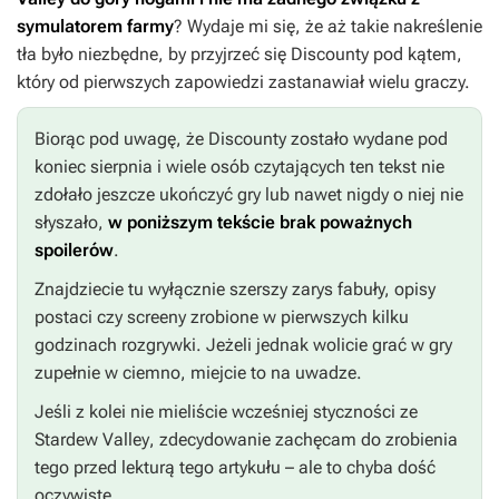
symulatorem farmy
? Wydaje mi się, że aż takie nakreślenie
tła było niezbędne, by przyjrzeć się
Discounty
pod kątem,
który od pierwszych zapowiedzi zastanawiał wielu graczy.
Biorąc pod uwagę, że
Discounty
zostało wydane pod
koniec sierpnia i wiele osób czytających ten tekst nie
zdołało jeszcze ukończyć gry lub nawet nigdy o niej nie
słyszało,
w poniższym tekście brak poważnych
spoilerów
.
Znajdziecie tu wyłącznie szerszy zarys fabuły, opisy
postaci czy screeny zrobione w pierwszych kilku
godzinach rozgrywki. Jeżeli jednak wolicie grać w gry
zupełnie w ciemno, miejcie to na uwadze.
Jeśli z kolei nie mieliście wcześniej styczności ze
Stardew Valley
, zdecydowanie zachęcam do zrobienia
tego przed lekturą tego artykułu – ale to chyba dość
oczywiste.