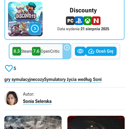
Discounty

Data wydania:
21 sierpnia 2025



8.3
7.6
Oceń Grę
Steam
OpenCritic

5
gry symulacyjne
cozy
Symulatory życia według Soni
Autor:
Sonia Selerska