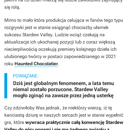
się rolą.
Mimo to mało która produkcja celująca w fanów tego typu
rozgrywki jest w stanie osiągnąć chociażby ułamek
sukcesu
Stardew Valley
. Ludzie wciąż czekają na
aktualizacje ich ukochanej pozycji lub z coraz większą
niecierpliwością oczekują premiery kolejnego dzieła ich
ulubionego twórcy w postaci zapowiedzianego w 2021
roku
Haunted Chocolatier
.
POWIĄZANE:
Dziś jest globalnym fenomenem, a lata temu
niemal zostało porzucone. Stardew Valley
mogło zginąć na zawsze przez jedną usterkę
Czy zdziwiłoby Was jednak, że niektórzy wierzą, iż tę
kanciastą dziurę w naszych sercach jest w stanie wypełnić
gra, która
wywraca praktycznie całą konwencję
Stardew
Valley
do góry nogami i nie ma żadnego związku z