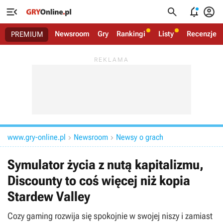




Newsroom
Gry
Rankingi
Listy
Recenzje
PREMIUM
www.gry-online.pl
Newsroom
Newsy o grach


Symulator życia z nutą kapitalizmu,
Discounty to coś więcej niż kopia
Stardew Valley
Cozy gaming rozwija się spokojnie w swojej niszy i zamiast