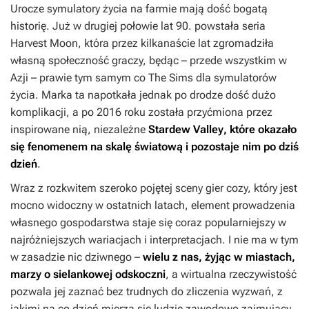
Urocze symulatory życia na farmie mają dość bogatą
historię. Już w drugiej połowie lat 90. powstała seria
Harvest Moon
, która przez kilkanaście lat zgromadziła
własną społeczność graczy, będąc – przede wszystkim w
Azji – prawie tym samym co
The Sims
dla symulatorów
życia. Marka ta napotkała jednak po drodze dość dużo
komplikacji, a po 2016 roku została przyćmiona przez
inspirowane nią, niezależne
Stardew Valley
, które okazało
się fenomenem na skalę światową i pozostaje nim po dziś
dzień
.
Wraz z rozkwitem szeroko pojętej sceny gier cozy, który jest
mocno widoczny w ostatnich latach, element prowadzenia
własnego gospodarstwa staje się coraz popularniejszy w
najróżniejszych wariacjach i interpretacjach. I nie ma w tym
w zasadzie nic dziwnego –
wielu z nas, żyjąc w miastach,
marzy o sielankowej odskoczni
, a wirtualna rzeczywistość
pozwala jej zaznać bez trudnych do zliczenia wyzwań, z
jakimi na co dzień mierzą się ludzie zawodowo zajmujący