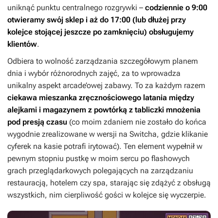
uniknąć punktu centralnego rozgrywki –
codziennie o 9:00
otwieramy swój sklep i aż do
17:00 (lub dłużej przy
kolejce stojącej jeszcze po zamknięciu)
obsługujemy
klientów
.
Odbiera to wolność zarządzania szczegółowym planem
dnia i wybór różnorodnych zajęć, za to wprowadza
unikalny aspekt arcade’owej zabawy. To za każdym razem
ciekawa mieszanka zręcznościowego latania między
alejkami i magazynem z powtórką z tabliczki mnożenia
pod presją czasu
(co moim zdaniem nie zostało do końca
wygodnie zrealizowane w wersji na Switcha, gdzie klikanie
cyferek na kasie potrafi irytować). Ten element wypełnił w
pewnym stopniu pustkę w moim sercu po flashowych
grach przeglądarkowych polegających na zarządzaniu
restauracją, hotelem czy spa, starając się zdążyć z obsługą
wszystkich, nim cierpliwość gości w kolejce się wyczerpie.