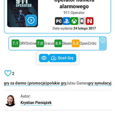
alarmowego
911 Operator

Data wydania:
24 lutego 2017

7.1
7.0
8.9
5.8
GRYOnline
Gracze
Steam
OpenCritic


Oceń Grę

2
gry za darmo (promocje)
polskie gry
Jutsu Games
gry symulacyjn
Autor:
Krystian Pieniążek