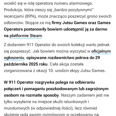
wcielić się w rolę operatora numeru alarmowego.
Produkcja, która cieszy się „bardzo pozytywnymi”
recenzjami (89%), może znacząco poszerzyć grono swoich
odbiorców. Stojące za nią
firmy Jutsu Games oraz Games
Operators postanowiły bowiem udostępnić ją za darmo
na
platformie Steam
.
Z dodaniem
911 Operator
do swoich kolekcji warto jednak
się pospieszyć. Jak bowiem można wyczytać w
oficjalnym
ogłoszeniu
,
opisywane rozdawnictwo potrwa do 29
października 2025 roku
. Cała akcja została
zorganizowana z okazji 10. urodzin ekipy Jutsu Games.
W
911 Operator
rozgrywka polega na odbieraniu
połączeń i pomaganiu poszkodowanym lub zagrożonym
osobom na rozmaite sposoby
. Naszym zadaniem jest nie
tylko wysyłanie na miejsce służb ratunkowych i
mundurowych (w odpowiedniej ilości), lecz również
służenie radą swoim rozmówcom w oczekiwaniu na