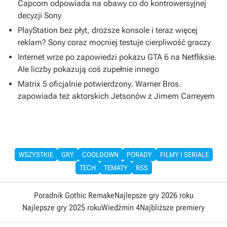
Capcom odpowiada na obawy co do kontrowersyjnej
decyzji Sony
PlayStation bez płyt, droższe konsole i teraz więcej
reklam? Sony coraz mocniej testuje cierpliwość graczy
Internet wrze po zapowiedzi pokazu GTA 6 na Netfliksie.
Ale liczby pokazują coś zupełnie innego
Matrix 5 oficjalnie potwierdzony. Warner Bros.
zapowiada też aktorskich Jetsonów z Jimem Carreyem
WSZYSTKIE
GRY
COOLDOWN
PORADY
FILMY I SERIALE
TECH
TEMATY
RSS
Poradnik Gothic Remake
Najlepsze gry 2026 roku
Najlepsze gry 2025 roku
Wiedźmin 4
Najbliższe premiery