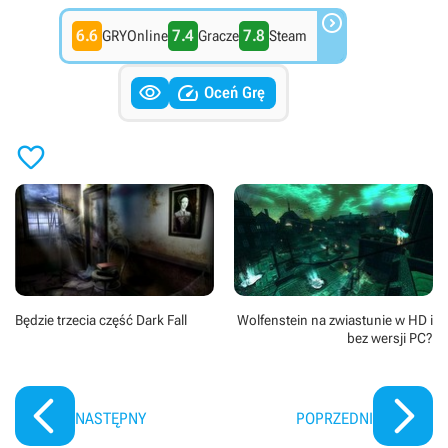

6.6
7.4
7.8
GRYOnline
Gracze
Steam


Oceń Grę

Będzie trzecia część Dark Fall
Wolfenstein na zwiastunie w HD i
bez wersji PC?
NASTĘPNY
POPRZEDNI