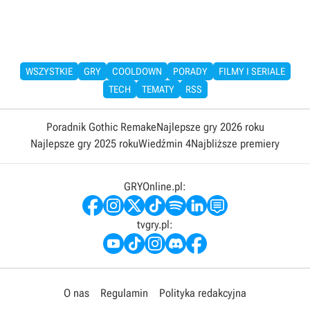
WSZYSTKIE
GRY
COOLDOWN
PORADY
FILMY I SERIALE
TECH
TEMATY
RSS
Poradnik Gothic Remake
Najlepsze gry 2026 roku
Najlepsze gry 2025 roku
Wiedźmin 4
Najbliższe premiery
GRYOnline.pl:
tvgry.pl:
O nas
Regulamin
Polityka redakcyjna