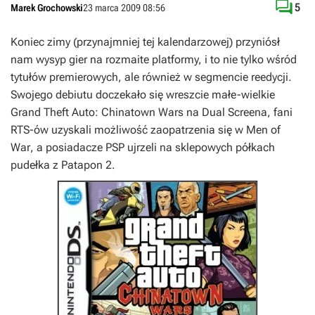

5
Marek Grochowski
23 marca 2009 08:56
Koniec zimy (przynajmniej tej kalendarzowej) przyniósł
nam wysyp gier na rozmaite platformy, i to nie tylko wśród
tytułów premierowych, ale również w segmencie reedycji.
Swojego debiutu doczekało się wreszcie małe-wielkie
Grand Theft Auto: Chinatown Wars
na Dual Screena, fani
RTS-ów uzyskali możliwość zaopatrzenia się w
Men of
War
, a posiadacze PSP ujrzeli na sklepowych półkach
pudełka z
Patapon 2
.