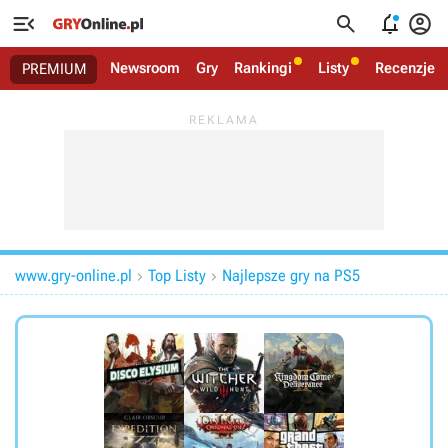




Newsroom
Gry
Rankingi
Listy
Recenzje
PREMIUM
www.gry-online.pl
Top Listy
Najlepsze gry na PS5

