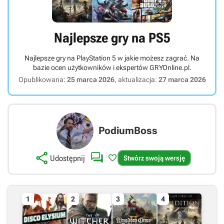
Najlepsze gry na PS5
Najlepsze gry na PlayStation 5 w jakie możesz zagrać. Na
bazie ocen użytkowników i ekspertów GRYOnline.pl.
Opublikowana:
25 marca 2026
, aktualizacja:
27 marca 2026
PodiumBoss



Udostępnij
Stwórz swoją wersję
1
2
3
4
Link bezpośredni