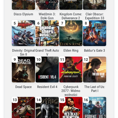
Embed (iframe)
Disco Elysium
Wiedźmin 3:
Kingdom Come:
Clair Obscur:
Dziki Gon
Deliverance 2
Expedition 33
5
6
7
8
X (Twitter)
Link do grafiki poziomej
Divinity: Original
Grand Theft Auto
Elden Ring
Baldur's Gate 3
Sin II
V
Link do grafiki pionowej
9
10
11
12
Dead Space
Resident Evil 4
Cyberpunk
The Last of Us:
2077: Widmo
Part I
wolności
13
14
15
16