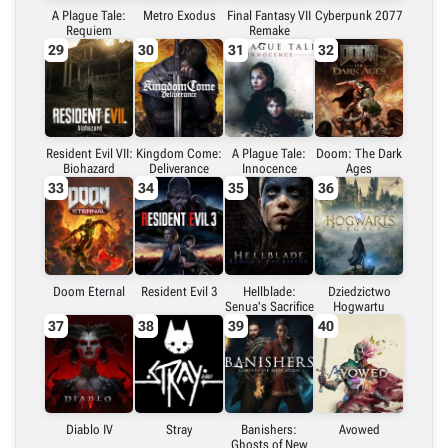
A Plague Tale:
Metro Exodus
Final Fantasy VII
Cyberpunk 2077
Requiem
Remake
29
30
31
32
Resident Evil VII:
Kingdom Come:
A Plague Tale:
Doom: The Dark
Biohazard
Deliverance
Innocence
Ages
33
34
35
36
Doom Eternal
Resident Evil 3
Hellblade:
Dziedzictwo
Senua's Sacrifice
Hogwartu
37
38
39
40
Diablo IV
Stray
Banishers:
Avowed
Ghosts of New