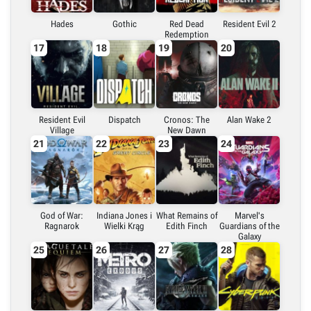
Hades
Gothic
Red Dead
Resident Evil 2
Redemption
17
18
19
20
Resident Evil
Dispatch
Cronos: The
Alan Wake 2
Village
New Dawn
21
22
23
24
God of War:
Indiana Jones i
What Remains of
Marvel's
Ragnarok
Wielki Krąg
Edith Finch
Guardians of the
Galaxy
25
26
27
28