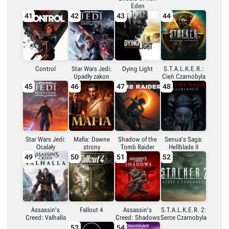
Eden
41
42
43
44
Control
Star Wars Jedi:
Dying Light
S.T.A.L.K.E.R.:
Upadły zakon
Cień Czarnobyla
45
46
47
48
Star Wars Jedi:
Mafia: Dawne
Shadow of the
Senua's Saga:
Ocalały
strony
Tomb Raider
Hellblade II
49
50
51
52
Assassin's
Fallout 4
Assassin's
S.T.A.L.K.E.R. 2:
Creed: Valhalla
Creed: Shadows
Serce Czarnobyla
53
54