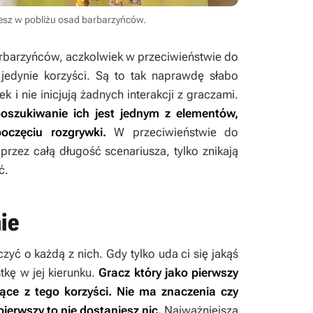
iesz w pobliżu osad barbarzyńców.
rbarzyńców, aczkolwiek w przeciwieństwie do
jedynie korzyści. Są to tak naprawdę słabo
k i nie inicjują żadnych interakcji z graczami.
oszukiwanie ich jest jednym z elementów,
oczęciu rozgrywki.
W przeciwieństwie do
rzez całą długość scenariusza, tylko znikają
ć.
ie
yć o każdą z nich. Gdy tylko uda ci się jakąś
tkę w jej kierunku.
Gracz który jako pierwszy
jące z tego korzyści. Nie ma znaczenia czy
 pierwszy to nie dostaniesz nic.
Najważniejszą