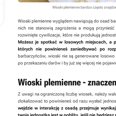

Wioski plemienne bardzo często znajdz
Wioski plemienne wyglądem nawiązują do osad ba
nich nie stanowią zagrożenia a mogą przynieść 
rozwinięte cywilizacje, które nie produkują jednoste
Możesz je spotkać w losowych miejscach, a p
których nie powinieneś zaniedbywać po rozp
barbarzyńców, wioski nie są generowane losowo p
po przekazaniu darów i by już się więcej nie pojawi
Wioski plemienne - znaczen
Z uwagi na ograniczoną liczbę wiosek, należy walcz
zlokalizować to powinieneś od razu wysłać jednos
wejdzie w interakcję z osadą przejmuje wynika
twoja jednostka jest w pobliżu, jeśli nie będziesz