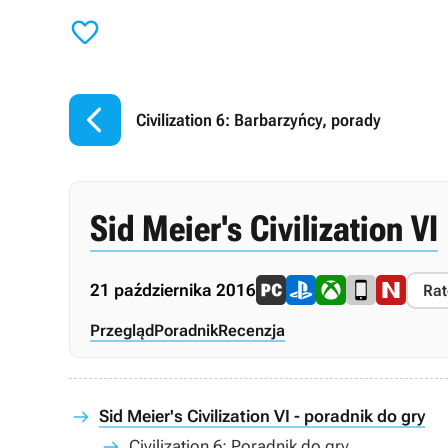


Civilization 6: Barbarzyńcy, porady
Sid Meier's Civilization VI
21 października 2016
Rat
Przegląd
Poradnik
Recenzja
Sid Meier's Civilization VI - poradnik do gry
Civilization 6: Poradnik do gry