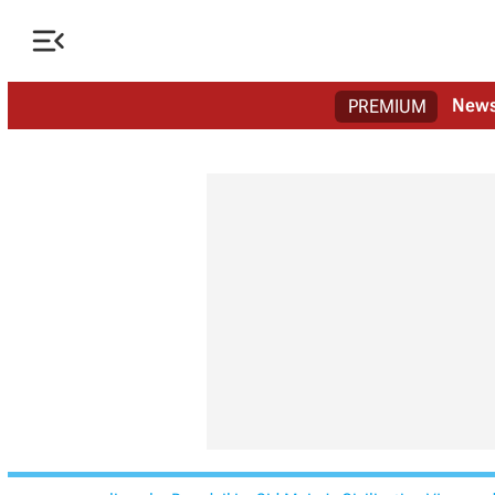

New
PREMIUM