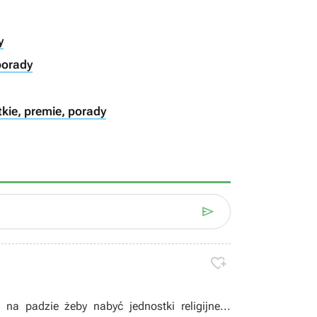
y
 porady
tkie, premie, porady


a padzie żeby nabyć jednostki religijne...