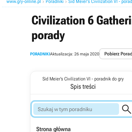
www.gry-online.pl
Poradniki
Sid Meier's Civilization VI - pora


Civilization 6 Gather
porady
Pobierz Pora
PORADNIKI
Aktualizacja:
26 maja 2020
Sid Meier's Civilization VI - poradnik do gry
Spis treści
Strona główna