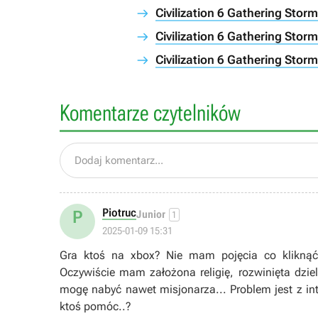
Civilization 6 Gathering Storm
Civilization 6 Gathering Storm
Civilization 6 Gathering Storm
Komentarze czytelników
Dodaj komentarz...
Piotruc
P
Junior
1
2025-01-09 15:31
Gra ktoś na xbox? Nie mam pojęcia co kliknąć n
Oczywiście mam założona religię, rozwinięta dziel
mogę nabyć nawet misjonarza... Problem jest z int
ktoś pomóc..?