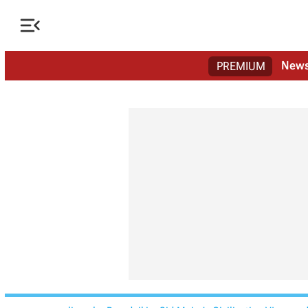

New
PREMIUM