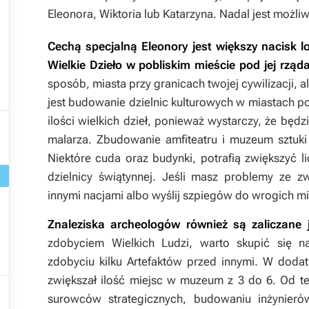
Eleonora, Wiktoria lub Katarzyna. Nadal jest możliw
Cechą specjalną Eleonory jest większy nacisk l
Wielkie Dzieło w pobliskim mieście pod jej rząd
sposób, miasta przy granicach twojej cywilizacji, 
jest budowanie dzielnic kulturowych w miastach po
ilości wielkich dzieł, ponieważ wystarczy, że będz

malarza. Zbudowanie amfiteatru i muzeum sztuki 
Niektóre cuda oraz budynki, potrafią zwiększyć l
dzielnicy świątynnej. Jeśli masz problemy ze z
innymi nacjami albo wyślij szpiegów do wrogich mi
Znaleziska archeologów również są zaliczane j
zdobyciem Wielkich Ludzi, warto skupić się 
zdobyciu kilku Artefaktów przed innymi. W dodat
zwiększał ilość miejsc w muzeum z 3 do 6. Od te

surowców strategicznych, budowaniu inżynie