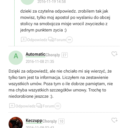
2016-11-19 14:58
dzieki za czytelna odpowiedz. zrobilem tak jak
mowisz, tylko moj apostol po wyslaniu do obcej
stolicy na smobojcza misje wrocil zwyciezko z
jednym punktem zycia :)



Odpowiedz
Forum

Automatic
A
Chorąży
27
2016-11-08 21:35
Dzięki za odpowiedź, ale nie chciało mi się wierzyć, że
tylko tam jest ta informacja. Liczyłem na zestawienie
wszystkich umów. Poza tym o ile dobrze pamiętam, nie
ma chyba wszystkich szczegółów umowy. Trochę to
niedorobione jeszcze :).



Odpowiedz
Forum

Keczupp
Chorąży
10
2016-11-08 02:43