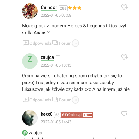

Cainoor
288
2022-01-05 07:58
Moze grasz z modem Heroes & Legends i ktos uzyl
skilla Anansi?



Odpowiedz
Forum

zaujca
Z
1
2022-01-05 13:13
Gram na wersji ghatering strom (chyba tak się to
pisze) I na jednym zapisie mam takie zasoby
luksusowe jak żółwie czy kadzidło A na innym już nie



Odpowiedz
Forum

hexx0
63
GRYOnline.pl
Team
2022-01-05 14:43
zaujca