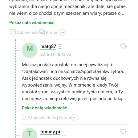
wybralem dla niego opcje meczennik, ale dalej sie gubie.
nie wiem o co chodzi z tym szerzeniem wiary, prosze o
odpowiedz dla laika :)
Pokaż całą wiadomość



Odpowiedz
Forum

matg87
M
2
2016-11-18 13:30
Musisz posłać apostoła do innej cywilizacji i
"zaatakować" ich misjonarza/apostoła/inkwizytora.
Atak jednostek duchownych nie równa się
wypowiedzeniu wojny. W momencie kiedy Twój
apostoł straci wszystkie punkty życia umiera, a Ty
dostajesz za niego relikwię jeżeli posiada on taką
zdolność (możliwość wyboru przy awansie
Pokaż całą wiadomość
jednostki). Jeżeli pokonasz swoją jednostką inna



Odpowiedz
Forum
teologiczną postać to w okolicy Twoja religia
zyskuje a religia przeciwnika spada. Jak przegrasz

tommy.pi
T
to odwrotnie. ;)
1