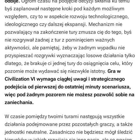
odbije.
Ogrom czasu na podjęcie decyzji skłania ku temu
byś zaplanował następne kroki pod każdym możliwym
względem, czy to w aspekcie rozwoju technologicznego,
ideologicznego czy dalszej ekspansji. Mechanizm nie
pozwalający na zakończenie tury zmusza cię do tego, byś
nie rozgrywał żadnej z tur z pominięciem ważnych
aktywności, ale pamiętaj, żeby w żadnym wypadku nie
przyspieszać rozgrywki wyznaczając losowe działania tylko
dlatego, że brakuje ci jednej tury do osiągnięcia celu, który
pozornie może wydawać się niezwykle istotny.
Gra w
Civilization VI
wymaga ciągłej uwagi i strategicznego
podejścia od pierwszej do ostatniej minuty scenariusza,
więc pod żadnym pozorem nie możesz pozwolić sobie na
zaniechania.
W czasie pomiędzy twoimi turami następują wszystkie
działania podejmowane przez pozostałych graczy, a także
jednostki neutralne. Zasadniczo nie będziesz mógł śledzić
kierunków w jakich rozwijają się inne nacje, ale co pewien