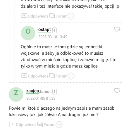
działało i też interface nie pokazywał takiej opcji :p



Odpowiedz
Forum

ostapt
O
1
2025-03-18 13:49
Ogólnie to masz je tam gdzie są jednostki
wojskowe, a żeby je odblokować to musisz
zbudować w mieście kaplicę i założyć religię. I to
tylko w tym mieście gdzie masz kaplice



Odpowiedz
Forum

zaujca
Z
Junior
1
2022-01-05 01:33
Powie mi ktoś dlaczego na jednym zapisie mam zasób
luksusowy taki jak żółwie A na drugim już nie ?



Odpowiedz
Forum