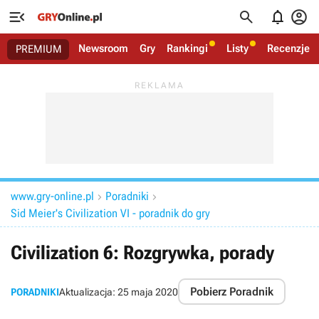




Newsroom
Gry
Rankingi
Listy
Recenzje
PREMIUM
www.gry-online.pl
Poradniki


Sid Meier's Civilization VI - poradnik do gry
Civilization 6: Rozgrywka, porady
Pobierz Poradnik
PORADNIKI
Aktualizacja:
25 maja 2020