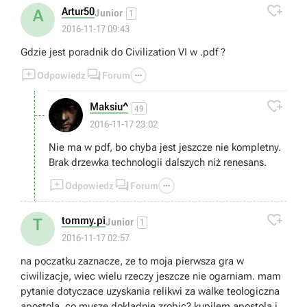

Artur50
A
Junior
1
2016-11-17 09:43
Gdzie jest poradnik do Civilization VI w .pdf ?



Odpowiedz
Forum

Maksiu^
49
2016-11-17 23:02
Nie ma w pdf, bo chyba jest jeszcze nie kompletny.
Brak drzewka technologii dalszych niż renesans.



Odpowiedz
Forum

tommy.pi
T
Junior
1
2016-11-17 02:57
na poczatku zaznacze, ze to moja pierwsza gra w
ciwilizacje, wiec wielu rzeczy jeszcze nie ogarniam. mam
pytanie dotyczace uzyskania relikwi za walke teologiczna
apostola, co musze dokladnie zrobic? kupilem apostola i