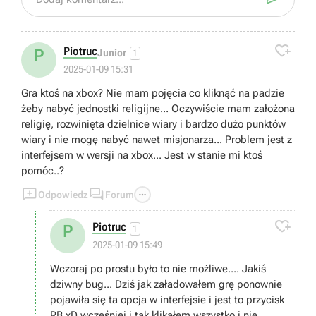

Piotruc
P
Junior
1
2025-01-09 15:31
Gra ktoś na xbox? Nie mam pojęcia co kliknąć na padzie
żeby nabyć jednostki religijne... Oczywiście mam założona
religię, rozwinięta dzielnice wiary i bardzo dużo punktów
wiary i nie mogę nabyć nawet misjonarza... Problem jest z
interfejsem w wersji na xbox... Jest w stanie mi ktoś
pomóc..?



Odpowiedz
Forum

Piotruc
P
1
2025-01-09 15:49
Wczoraj po prostu było to nie możliwe.... Jakiś
dziwny bug... Dziś jak załadowałem grę ponownie
pojawiła się ta opcja w interfejsie i jest to przycisk
RB xD wcześniej i tak klikałem wszystko i nie