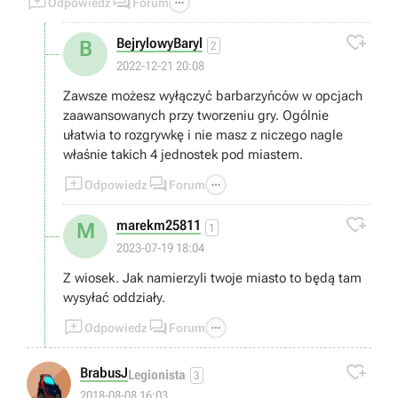



Odpowiedz
Forum

BejrylowyBaryl
B
2
2022-12-21 20:08
Zawsze możesz wyłączyć barbarzyńców w opcjach
zaawansowanych przy tworzeniu gry. Ogólnie
ułatwia to rozgrywkę i nie masz z niczego nagle
właśnie takich 4 jednostek pod miastem.



Odpowiedz
Forum

marekm25811
M
1
2023-07-19 18:04
Z wiosek. Jak namierzyli twoje miasto to będą tam
wysyłać oddziały.



Odpowiedz
Forum

BrabusJ
Legionista
3
2018-08-08 16:03