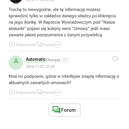
😐
Trochę to niewygodne, ale tę informację możesz
sprawdzić tylko w zakładce danego władcy po kliknięciu
na jego ikonkę. W Raporcie Wywiadowczym pod "Nasze
stosunki" pojawi się kolejny wers "Umowy" jeśli masz
zawarte jakieś porozumienia z danym przywódcą.



Odpowiedz
Forum

Automatic
A
Chorąży
27
2016-11-07 22:29
Ktoś mi podpowie, gdzie w interfejsie znajdę informację o
aktualnych zawartych umowach?



Odpowiedz
Forum

Forum