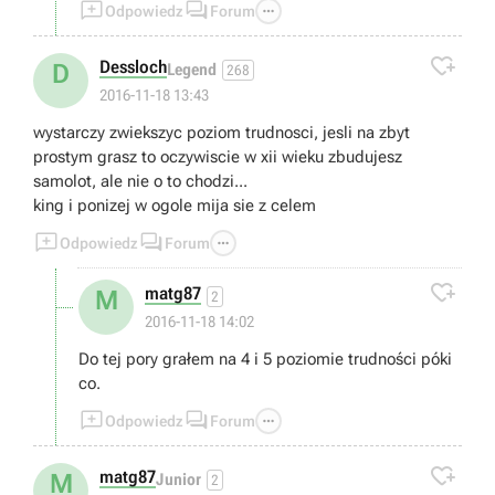



Odpowiedz
Forum

Dessloch
D
Legend
268
2016-11-18 13:43
wystarczy zwiekszyc poziom trudnosci, jesli na zbyt
prostym grasz to oczywiscie w xii wieku zbudujesz
samolot, ale nie o to chodzi...
king i ponizej w ogole mija sie z celem



Odpowiedz
Forum

matg87
M
2
2016-11-18 14:02
Do tej pory grałem na 4 i 5 poziomie trudności póki
co.



Odpowiedz
Forum

matg87
M
Junior
2