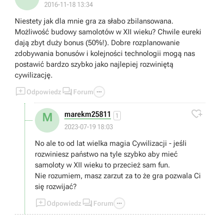
2016-11-18 13:34
Niestety jak dla mnie gra za słabo zbilansowana.
Możliwość budowy samolotów w XII wieku? Chwile eureki
dają zbyt duży bonus (50%!). Dobre rozplanowanie
zdobywania bonusów i kolejności technologii mogą nas
postawić bardzo szybko jako najlepiej rozwiniętą
cywilizację.



Odpowiedz
Forum

marekm25811
M
1
2023-07-19 18:03
No ale to od lat wielka magia Cywilizacji - jeśli
rozwiniesz państwo na tyle szybko aby mieć
samoloty w XII wieku to przecież sam fun.
Nie rozumiem, masz zarzut za to że gra pozwala Ci
się rozwijać?



Odpowiedz
Forum