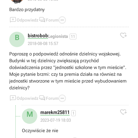
👍
Bardzo przydatny



Odpowiedz
Forum

bistrobob
B
Legionista
11
2018-08-08 15:57
Poproszę o podpowiedź odnośnie dzielnicy wojskowej.
Budynki w tej dzielnicy zwiększają przychód
doświadczenia przez "jednostki szkolone w tym mieście".
Moje pytanie brzmi: czy ta premia działa na również na
jednostki stworzone w tym mieście przed wybudowaniem
dzielnicy?



Odpowiedz
Forum

marekm25811
M
1
2023-07-19 18:03
Oczywiście że nie