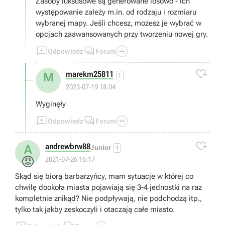
Zasoby luksusowe są generowane losowo - ich
występowanie zależy m.in. od rodzaju i rozmiaru
wybranej mapy. Jeśli chcesz, możesz je wybrać w
opcjach zaawansowanych przy tworzeniu nowej gry.



Odpowiedz
Forum

marekm25811
M
1
2023-07-19 18:04
Wyginęły



Odpowiedz
Forum

andrewbrw88
A
Junior
1
😡
2021-07-26 16:17
Skąd się biorą barbarzyńcy, mam sytuacje w której co
chwilę dookoła miasta pojawiają się 3-4 jednostki na raz
kompletnie znikąd? Nie podpływają, nie podchodzą itp.,
tylko tak jakby zeskoczyli i otaczają całe miasto.