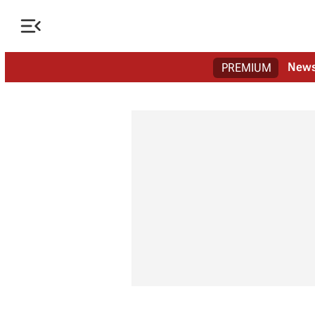

New
PREMIUM