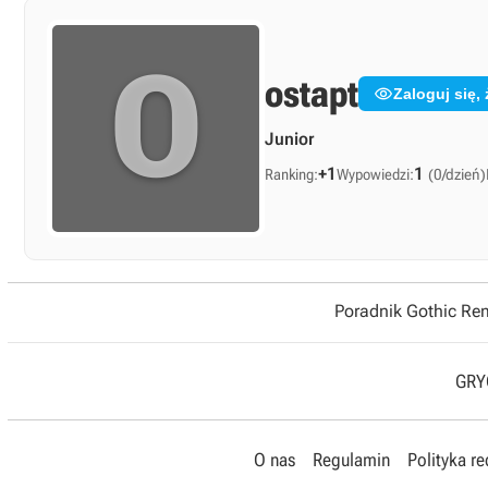
O
ostapt

Zaloguj się
Junior
+1
1
Ranking:
Wypowiedzi:
(0/dzień)
Poradnik Gothic R
GRYO
O nas
Regulamin
Polityka r