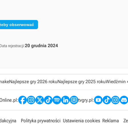
, żeby obserwować
20 grudnia 2024
Data rejestracji:
emake
Najlepsze gry 2026 roku
Najlepsze gry 2025 roku
Wiedźmin 
nline.pl:
tvgry.pl:
edakcyjna
Polityka prywatności
Ustawienia cookies
Reklama
Ze