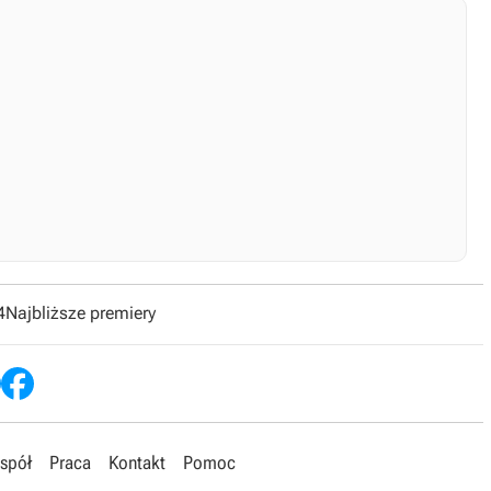
4
Najbliższe premiery
spół
Praca
Kontakt
Pomoc