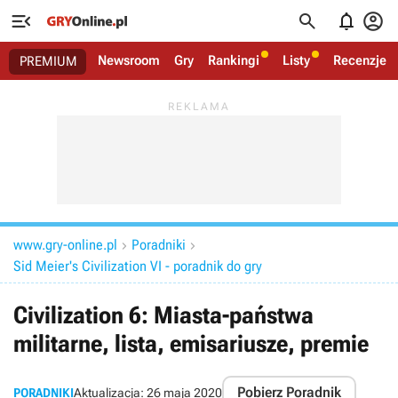




Newsroom
Gry
Rankingi
Listy
Recenzje
PREMIUM
www.gry-online.pl
Poradniki


Sid Meier's Civilization VI - poradnik do gry
Civilization 6: Miasta-państwa
militarne, lista, emisariusze, premie
Pobierz Poradnik
PORADNIKI
Aktualizacja:
26 maja 2020