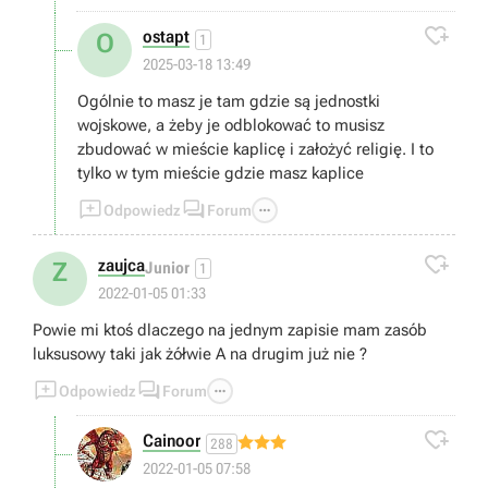

ostapt
O
1
2025-03-18 13:49
Ogólnie to masz je tam gdzie są jednostki
wojskowe, a żeby je odblokować to musisz
zbudować w mieście kaplicę i założyć religię. I to
tylko w tym mieście gdzie masz kaplice



Odpowiedz
Forum

zaujca
Z
Junior
1
2022-01-05 01:33
Powie mi ktoś dlaczego na jednym zapisie mam zasób
luksusowy taki jak żółwie A na drugim już nie ?



Odpowiedz
Forum

Cainoor
288
2022-01-05 07:58