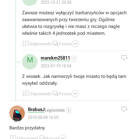
2022-12-21 20:08
Zawsze możesz wyłączyć barbarzyńców w opcjach
zaawansowanych przy tworzeniu gry. Ogólnie
ułatwia to rozgrywkę i nie masz z niczego nagle
właśnie takich 4 jednostek pod miastem.



Odpowiedz
Forum

marekm25811
M
1
2023-07-19 18:04
Z wiosek. Jak namierzyli twoje miasto to będą tam
wysyłać oddziały.



Odpowiedz
Forum

BrabusJ
Legionista
3
👍
2018-08-08 16:03
Bardzo przydatny



Odpowiedz
Forum