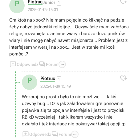

Piotruc
P
Junior
1
2025-01-09 15:31
Gra ktoś na xbox? Nie mam pojęcia co kliknąć na padzie
żeby nabyć jednostki religijne... Oczywiście mam założona
religię, rozwinięta dzielnice wiary i bardzo dużo punktów
wiary i nie mogę nabyć nawet misjonarza... Problem jest z
interfejsem w wersji na xbox... Jest w stanie mi ktoś
pomóc..?



Odpowiedz
Forum

Piotruc
P
1
2025-01-09 15:49
Wczoraj po prostu było to nie możliwe.... Jakiś
dziwny bug... Dziś jak załadowałem grę ponownie
pojawiła się ta opcja w interfejsie i jest to przycisk
RB xD wcześniej i tak klikałem wszystko i nie
działało i też interface nie pokazywał takiej opcji :p



Odpowiedz
Forum