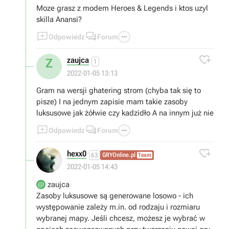
Moze grasz z modem Heroes & Legends i ktos uzyl
skilla Anansi?



Odpowiedz
Forum

zaujca
Z
1
2022-01-05 13:13
Gram na wersji ghatering strom (chyba tak się to
pisze) I na jednym zapisie mam takie zasoby
luksusowe jak żółwie czy kadzidło A na innym już nie



Odpowiedz
Forum

hexx0
63
GRYOnline.pl
Team
2022-01-05 14:43
zaujca
Zasoby luksusowe są generowane losowo - ich
występowanie zależy m.in. od rodzaju i rozmiaru
wybranej mapy. Jeśli chcesz, możesz je wybrać w