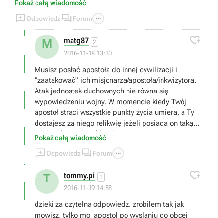
Pokaż całą wiadomość



Odpowiedz
Forum

matg87
M
2
2016-11-18 13:30
Musisz posłać apostoła do innej cywilizacji i
"zaatakować" ich misjonarza/apostoła/inkwizytora.
Atak jednostek duchownych nie równa się
wypowiedzeniu wojny. W momencie kiedy Twój
apostoł straci wszystkie punkty życia umiera, a Ty
dostajesz za niego relikwię jeżeli posiada on taką
zdolność (możliwość wyboru przy awansie
Pokaż całą wiadomość
jednostki). Jeżeli pokonasz swoją jednostką inna



Odpowiedz
Forum
teologiczną postać to w okolicy Twoja religia
zyskuje a religia przeciwnika spada. Jak przegrasz

tommy.pi
T
to odwrotnie. ;)
1
2016-11-19 14:58
dzieki za czytelna odpowiedz. zrobilem tak jak
mowisz, tylko moj apostol po wyslaniu do obcej