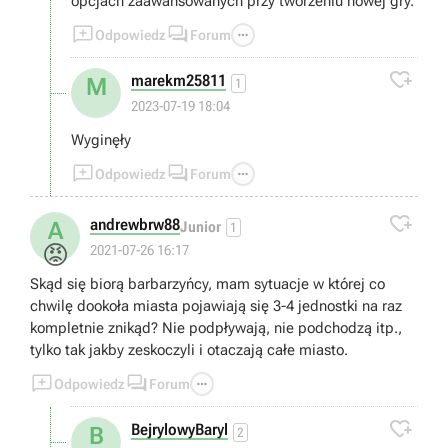
opcjach zaawansowanych przy tworzeniu nowej gry.



Odpowiedz
Forum

marekm25811
M
1
2023-07-19 18:04
Wyginęły



Odpowiedz
Forum

andrewbrw88
A
Junior
1
😡
2021-07-26 16:17
Skąd się biorą barbarzyńcy, mam sytuacje w której co
chwilę dookoła miasta pojawiają się 3-4 jednostki na raz
kompletnie znikąd? Nie podpływają, nie podchodzą itp.,
tylko tak jakby zeskoczyli i otaczają całe miasto.



Odpowiedz
Forum

BejrylowyBaryl
B
2