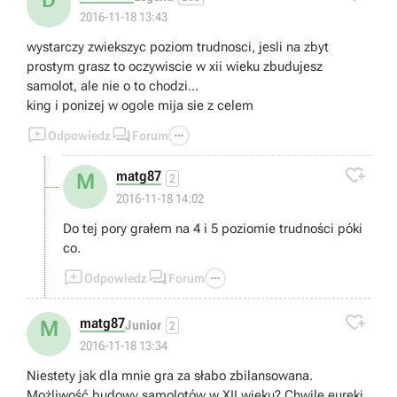
D
2016-11-18 13:43
wystarczy zwiekszyc poziom trudnosci, jesli na zbyt
prostym grasz to oczywiscie w xii wieku zbudujesz
samolot, ale nie o to chodzi...
king i ponizej w ogole mija sie z celem



Odpowiedz
Forum

matg87
M
2
2016-11-18 14:02
Do tej pory grałem na 4 i 5 poziomie trudności póki
co.



Odpowiedz
Forum

matg87
M
Junior
2
2016-11-18 13:34
Niestety jak dla mnie gra za słabo zbilansowana.
Możliwość budowy samolotów w XII wieku? Chwile eureki