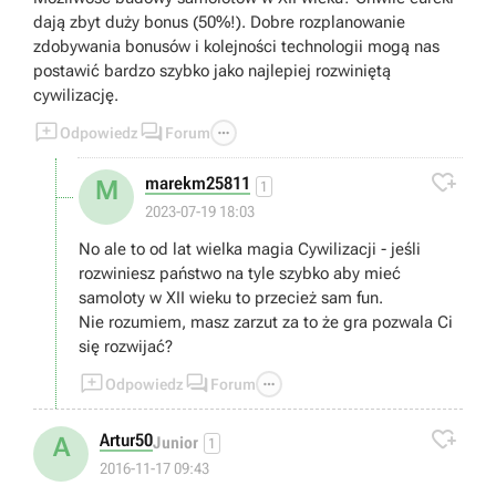
dają zbyt duży bonus (50%!). Dobre rozplanowanie
zdobywania bonusów i kolejności technologii mogą nas
postawić bardzo szybko jako najlepiej rozwiniętą
cywilizację.



Odpowiedz
Forum

marekm25811
M
1
2023-07-19 18:03
No ale to od lat wielka magia Cywilizacji - jeśli
rozwiniesz państwo na tyle szybko aby mieć
samoloty w XII wieku to przecież sam fun.
Nie rozumiem, masz zarzut za to że gra pozwala Ci
się rozwijać?



Odpowiedz
Forum

Artur50
A
Junior
1
2016-11-17 09:43