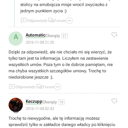
stolicy na smobojcza misje wrocil zwyciezko z
jednym punktem zycia :)



Odpowiedz
Forum

Automatic
A
Chorąży
27
2016-11-08 21:35
Dzięki za odpowiedź, ale nie chciało mi się wierzyć, że
tylko tam jest ta informacja. Liczyłem na zestawienie
wszystkich umów. Poza tym o ile dobrze pamiętam, nie
ma chyba wszystkich szczegółów umowy. Trochę to
niedorobione jeszcze :).



Odpowiedz
Forum

Keczupp
Chorąży
10
😐
2016-11-08 02:43
Trochę to niewygodne, ale tę informację możesz
sprawdzić tylko w zakładce danego władcy po kliknięciu