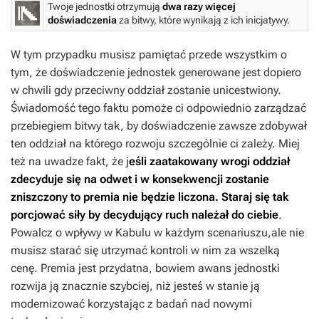
Twoje jednostki otrzymują
dwa razy więcej
doświadczenia
za bitwy, które wynikają z ich inicjatywy.
W tym przypadku musisz pamiętać przede wszystkim o
tym, że doświadczenie jednostek generowane jest dopiero
w chwili gdy przeciwny oddział zostanie unicestwiony.
Świadomość tego faktu pomoże ci odpowiednio zarządzać
przebiegiem bitwy tak, by doświadczenie zawsze zdobywał
ten oddział na którego rozwoju szczególnie ci zależy. Miej
też na uwadze fakt, że j
eśli zaatakowany wrogi oddział
zdecyduje się na odwet i w konsekwencji zostanie
zniszczony to premia nie będzie liczona. Staraj się tak
porcjować siły by decydujący ruch należał do ciebie
.
Powalcz o wpływy w Kabulu w każdym scenariuszu,ale nie
musisz starać się utrzymać kontroli w nim za wszelką
cenę. Premia jest przydatna, bowiem awans jednostki
rozwija ją znacznie szybciej, niż jesteś w stanie ją
modernizować korzystając z badań nad nowymi