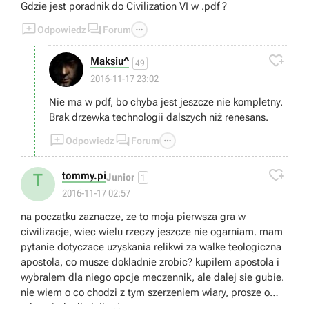
Gdzie jest poradnik do Civilization VI w .pdf ?



Odpowiedz
Forum

Maksiu^
49
2016-11-17 23:02
Nie ma w pdf, bo chyba jest jeszcze nie kompletny.
Brak drzewka technologii dalszych niż renesans.



Odpowiedz
Forum

tommy.pi
T
Junior
1
2016-11-17 02:57
na poczatku zaznacze, ze to moja pierwsza gra w
ciwilizacje, wiec wielu rzeczy jeszcze nie ogarniam. mam
pytanie dotyczace uzyskania relikwi za walke teologiczna
apostola, co musze dokladnie zrobic? kupilem apostola i
wybralem dla niego opcje meczennik, ale dalej sie gubie.
nie wiem o co chodzi z tym szerzeniem wiary, prosze o
odpowiedz dla laika :)