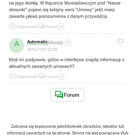
na jego ikonkę. W Raporcie Wywiadowczym pod "Nasze
stosunki" pojawi się kolejny wers "Umowy" jeśli masz
zawarte jakieś porozumienia z danym przywódcą.



Odpowiedz
Forum

Automatic
A
Chorąży
27
2016-11-07 22:29
Ktoś mi podpowie, gdzie w interfejsie znajdę informację o
aktualnych zawartych umowach?



Odpowiedz
Forum

Forum
Zabrania się kopiowanie jakichkolwiek obrazków, tekstów lub
informacji zawartych na tej stronie. Strona nie jest powiązana i/lub