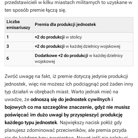
przedstawicieli w kilku miastach militarnych to uzyskane w
ten sposób premie łączą się.
Liczba
Premia
dla produkcji jednostek
emisariuszy
1
+2 do produkcji
w stolicy
3
+2 do produkcji
w każdej dzielnicy wojskowej
Dodatkowe +2 do produkcji
w każdej dzielnicy
6
wojskowej
Zwróć uwagę na fakt, iż premie dotyczą jedynie produkcji
jednostek, więc nie możesz ich podciągnąć pod żaden inny
typ działań w obrębach miast. Warto jednak mieć na
uwadze, że
odnoszą się do jednostek cywilnych i
bojowych co ma szczególne znaczenie, gdyż nie musisz
poświęcać im dużo uwagi by przyspieszyć produkcję
każdego typu jednostek
. Największy nacisk połóż gdy
planujesz zdominować przeciwników, ale premia przyda
się do każdego typu zwycięstwa. Nawet jeśli nie zależy ci