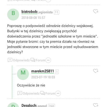

bistrobob
B
Legionista
11
2018-08-08 15:57
Poproszę o podpowiedź odnośnie dzielnicy wojskowej.
Budynki w tej dzielnicy zwiększają przychód
doświadczenia przez "jednostki szkolone w tym mieście".
Moje pytanie brzmi: czy ta premia działa na również na
jednostki stworzone w tym mieście przed wybudowaniem
dzielnicy?



Odpowiedz
Forum

marekm25811
M
1
2023-07-19 18:03
Oczywiście że nie



Odpowiedz
Forum

Dessloch
Legend
268