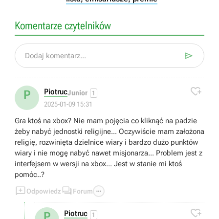
Komentarze czytelników

Dodaj komentarz...

Piotruc
P
Junior
1
2025-01-09 15:31
Gra ktoś na xbox? Nie mam pojęcia co kliknąć na padzie
żeby nabyć jednostki religijne... Oczywiście mam założona
religię, rozwinięta dzielnice wiary i bardzo dużo punktów
wiary i nie mogę nabyć nawet misjonarza... Problem jest z
interfejsem w wersji na xbox... Jest w stanie mi ktoś
pomóc..?



Odpowiedz
Forum

Piotruc
P
1