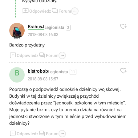
wysyłać oddziały.



Odpowiedz
Forum

BrabusJ
Legionista
3
👍
2018-08-08 16:03
Bardzo przydatny



Odpowiedz
Forum

bistrobob
B
Legionista
11
2018-08-08 15:57
Poproszę o podpowiedź odnośnie dzielnicy wojskowej.
Budynki w tej dzielnicy zwiększają przychód
doświadczenia przez "jednostki szkolone w tym mieście".
Moje pytanie brzmi: czy ta premia działa na również na
jednostki stworzone w tym mieście przed wybudowaniem
dzielnicy?



Odpowiedz
Forum