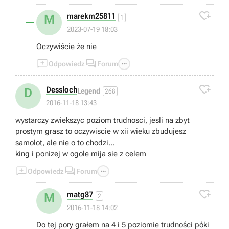

marekm25811
M
1
2023-07-19 18:03
Oczywiście że nie



Odpowiedz
Forum

Dessloch
D
Legend
268
2016-11-18 13:43
wystarczy zwiekszyc poziom trudnosci, jesli na zbyt
prostym grasz to oczywiscie w xii wieku zbudujesz
samolot, ale nie o to chodzi...
king i ponizej w ogole mija sie z celem



Odpowiedz
Forum

matg87
M
2
2016-11-18 14:02
Do tej pory grałem na 4 i 5 poziomie trudności póki