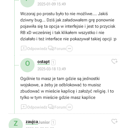
2025-01-09 15:49
Wczoraj po prostu było to nie możliwe.... Jakiś
dziwny bug... Dziś jak załadowałem grę ponownie
pojawiła się ta opcja w interfejsie i jest to przycisk
RB xD wcześniej i tak klikałem wszystko i nie
działało i też interface nie pokazywał takiej opcji :p



Odpowiedz
Forum

ostapt
O
1
2025-03-18 13:49
Ogólnie to masz je tam gdzie są jednostki
wojskowe, a żeby je odblokować to musisz
zbudować w mieście kaplicę i założyć religię. I to
tylko w tym mieście gdzie masz kaplice



Odpowiedz
Forum

zaujca
Z
Junior
1