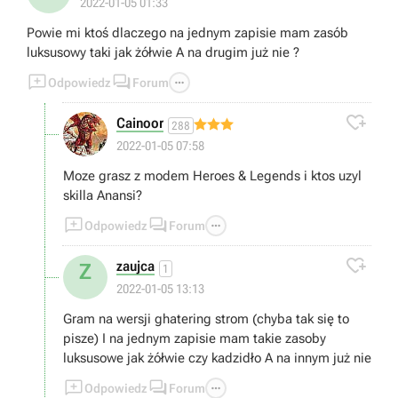
2022-01-05 01:33
Powie mi ktoś dlaczego na jednym zapisie mam zasób
luksusowy taki jak żółwie A na drugim już nie ?



Odpowiedz
Forum

Cainoor
288
2022-01-05 07:58
Moze grasz z modem Heroes & Legends i ktos uzyl
skilla Anansi?



Odpowiedz
Forum

zaujca
Z
1
2022-01-05 13:13
Gram na wersji ghatering strom (chyba tak się to
pisze) I na jednym zapisie mam takie zasoby
luksusowe jak żółwie czy kadzidło A na innym już nie



Odpowiedz
Forum