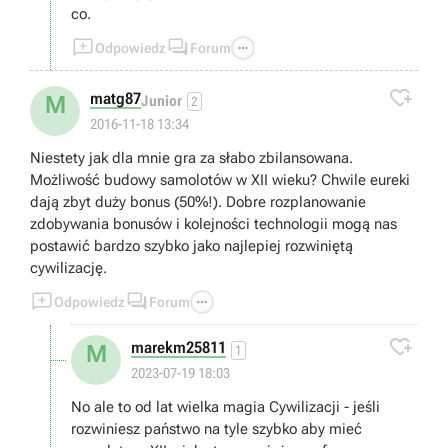
co.



Odpowiedz
Forum

matg87
M
Junior
2
2016-11-18 13:34
Niestety jak dla mnie gra za słabo zbilansowana.
Możliwość budowy samolotów w XII wieku? Chwile eureki
dają zbyt duży bonus (50%!). Dobre rozplanowanie
zdobywania bonusów i kolejności technologii mogą nas
postawić bardzo szybko jako najlepiej rozwiniętą
cywilizację.



Odpowiedz
Forum

marekm25811
M
1
2023-07-19 18:03
No ale to od lat wielka magia Cywilizacji - jeśli
rozwiniesz państwo na tyle szybko aby mieć