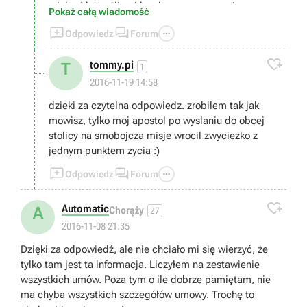
zdolność (możliwość wyboru przy awansie
Pokaż całą wiadomość
jednostki). Jeżeli pokonasz swoją jednostką inna



Odpowiedz
Forum
teologiczną postać to w okolicy Twoja religia
zyskuje a religia przeciwnika spada. Jak przegrasz

tommy.pi
T
to odwrotnie. ;)
1
2016-11-19 14:58
dzieki za czytelna odpowiedz. zrobilem tak jak
mowisz, tylko moj apostol po wyslaniu do obcej
stolicy na smobojcza misje wrocil zwyciezko z
jednym punktem zycia :)



Odpowiedz
Forum

Automatic
A
Chorąży
27
2016-11-08 21:35
Dzięki za odpowiedź, ale nie chciało mi się wierzyć, że
tylko tam jest ta informacja. Liczyłem na zestawienie
wszystkich umów. Poza tym o ile dobrze pamiętam, nie
ma chyba wszystkich szczegółów umowy. Trochę to