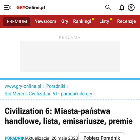




Newsroom
Gry
Rankingi
Listy
Recenzje
PREMIUM
www.gry-online.pl
Poradniki


Sid Meier's Civilization VI - poradnik do gry
Civilization 6: Miasta-państwa
handlowe, lista, emisariusze, premie
Pobierz Poradnik
PORADNIKI
Aktualizacja:
26 maja 2020