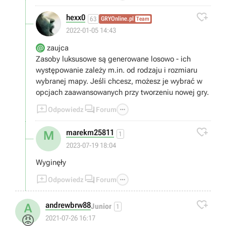

hexx0
63
GRYOnline.pl
Team
2022-01-05 14:43
zaujca
Zasoby luksusowe są generowane losowo - ich
występowanie zależy m.in. od rodzaju i rozmiaru
wybranej mapy. Jeśli chcesz, możesz je wybrać w
opcjach zaawansowanych przy tworzeniu nowej gry.



Odpowiedz
Forum

marekm25811
M
1
2023-07-19 18:04
Wyginęły



Odpowiedz
Forum

andrewbrw88
A
Junior
1
😡
2021-07-26 16:17