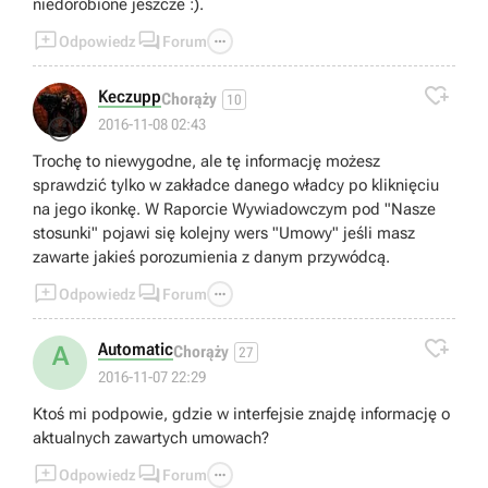
niedorobione jeszcze :).



Odpowiedz
Forum

Keczupp
Chorąży
10
😐
2016-11-08 02:43
Trochę to niewygodne, ale tę informację możesz
sprawdzić tylko w zakładce danego władcy po kliknięciu
na jego ikonkę. W Raporcie Wywiadowczym pod "Nasze
stosunki" pojawi się kolejny wers "Umowy" jeśli masz
zawarte jakieś porozumienia z danym przywódcą.



Odpowiedz
Forum

Automatic
A
Chorąży
27
2016-11-07 22:29
Ktoś mi podpowie, gdzie w interfejsie znajdę informację o
aktualnych zawartych umowach?



Odpowiedz
Forum