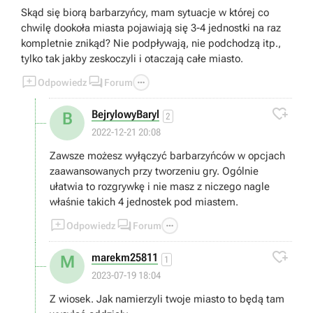
Skąd się biorą barbarzyńcy, mam sytuacje w której co
chwilę dookoła miasta pojawiają się 3-4 jednostki na raz
kompletnie znikąd? Nie podpływają, nie podchodzą itp.,
tylko tak jakby zeskoczyli i otaczają całe miasto.



Odpowiedz
Forum

BejrylowyBaryl
B
2
2022-12-21 20:08
Zawsze możesz wyłączyć barbarzyńców w opcjach
zaawansowanych przy tworzeniu gry. Ogólnie
ułatwia to rozgrywkę i nie masz z niczego nagle
właśnie takich 4 jednostek pod miastem.



Odpowiedz
Forum

marekm25811
M
1
2023-07-19 18:04
Z wiosek. Jak namierzyli twoje miasto to będą tam