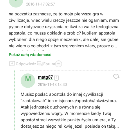
2016-11-17 02:57
na poczatku zaznacze, ze to moja pierwsza gra w
ciwilizacje, wiec wielu rzeczy jeszcze nie ogarniam. mam
pytanie dotyczace uzyskania relikwi za walke teologiczna
apostola, co musze dokladnie zrobic? kupilem apostola i
wybralem dla niego opcje meczennik, ale dalej sie gubie.
nie wiem o co chodzi z tym szerzeniem wiary, prosze o
odpowiedz dla laika :)
Pokaż całą wiadomość



Odpowiedz
Forum

matg87
M
2
2016-11-18 13:30
Musisz posłać apostoła do innej cywilizacji i
"zaatakować" ich misjonarza/apostoła/inkwizytora.
Atak jednostek duchownych nie równa się
wypowiedzeniu wojny. W momencie kiedy Twój
apostoł straci wszystkie punkty życia umiera, a Ty
dostajesz za niego relikwię jeżeli posiada on taką