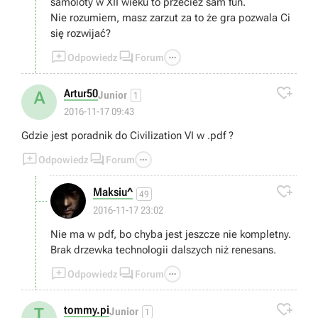
samoloty w XII wieku to przecież sam fun.
Nie rozumiem, masz zarzut za to że gra pozwala Ci
się rozwijać?



Odpowiedz
Forum

Artur50
A
Junior
1
2016-11-17 09:43
Gdzie jest poradnik do Civilization VI w .pdf ?



Odpowiedz
Forum

Maksiu^
49
2016-11-17 23:02
Nie ma w pdf, bo chyba jest jeszcze nie kompletny.
Brak drzewka technologii dalszych niż renesans.



Odpowiedz
Forum

tommy.pi
T
Junior
1