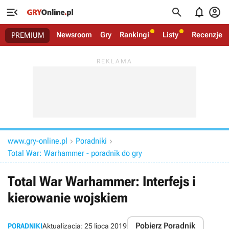




Newsroom
Gry
Rankingi
Listy
Recenzje
PREMIUM
www.gry-online.pl
Poradniki


Total War: Warhammer - poradnik do gry
Total War Warhammer: Interfejs i
kierowanie wojskiem
Pobierz Poradnik
PORADNIKI
Aktualizacja:
25 lipca 2019