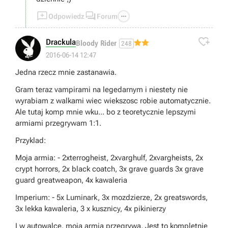



Odpowiedz
Forum

Drackula
Bloody Rider
248
2016-06-14 12:47
Jedna rzecz mnie zastanawia.
Gram teraz vampirami na legedarnym i niestety nie
wyrabiam z walkami wiec wiekszosc robie automatycznie.
Ale tutaj komp mnie wku... bo z teoretycznie lepszymi
armiami przegrywam 1:1.
Przyklad:
Moja armia: - 2xterrogheist, 2xvarghulf, 2xvargheists, 2x
crypt horrors, 2x black coatch, 3x grave guards 3x grave
guard greatweapon, 4x kawaleria
Imperium: - 5x Luminark, 3x mozdzierze, 2x greatswords,
3x lekka kawaleria, 3 x kusznicy, 4x pikinierzy
I w autowalce, moja armia przegrywa. Jest to kompletnie