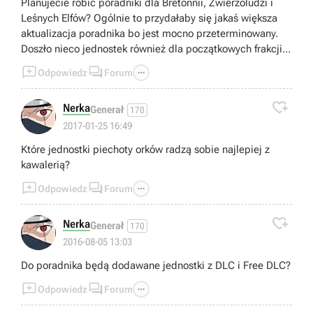
Planujecie robić poradniki dla Bretonnii, Zwierzoludzi i
spotykałem armie po 16 całkiem niezłych oddziałów, a nie
Leśnych Elfów? Ogólnie to przydałaby się jakaś większa
goły garnizon, autor porad miał farta i dokonywał
aktualizacja poradnika bo jest mocno przeterminowany.
podbojów z palcem w uchu. Ale jak on tę twierdzę, z
Doszło nieco jednostek również dla początkowych frakcji...
moździerzem i garnizonem bodajże 22 jednostek zdobył
jedną armią i jednym taranem, wpychając ją przez jedną



Odpowiedz
Forum
bramę - bij zabij, nie wiem.

Nerka
Generał
170
2017-01-25 16:49
Które jednostki piechoty orków radzą sobie najlepiej z
kawalerią?



Odpowiedz
Forum

Nerka
Generał
170
2016-08-05 13:03
Do poradnika będą dodawane jednostki z DLC i Free DLC?



Odpowiedz
Forum