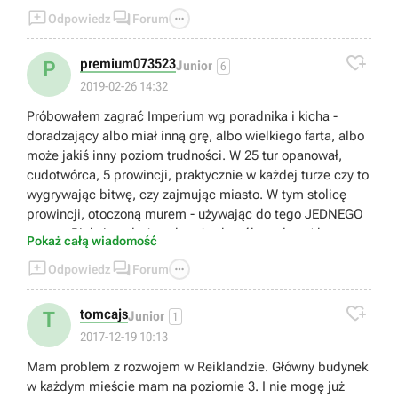



Odpowiedz
Forum

premium073523
P
Junior
6
2019-02-26 14:32
Próbowałem zagrać Imperium wg poradnika i kicha -
doradzający albo miał inną grę, albo wielkiego farta, albo
może jakiś inny poziom trudności. W 25 tur opanował,
cudotwórca, 5 prowincji, praktycznie w każdej turze czy to
wygrywając bitwę, czy zajmując miasto. W tym stolicę
prowincji, otoczoną murem - używając do tego JEDNEGO
tarana. Pięknie, tyle że gdy też tak próbowałem (dwoma
Pokaż całą wiadomość
na wszelki wypadek) okazało się, że garnizon stolicy jest



Odpowiedz
Forum
większy od mojej armii oblegającej i niby na zasadzie
Pyrrusa to miasto zdobyłem - ale potem nie było już czym

walczyć, bo oddziały musiały po 4-5 tur odzyskiwać
tomcajs
T
Junior
1
wystrzelane im przez wieże miasta zdrowie. Dobra rada,
2017-12-19 10:13
by potem ot, pójść i zając sąsiednie dwie mieściny - bez
Mam problem z rozwojem w Reiklandzie. Główny budynek
murów - też funta kłaków warta, bo to cenniejsze,
w każdym mieście mam na poziomie 3. I nie mogę już
dopełniające prowincję, wzięły i zajęły wcześniej wampiry.