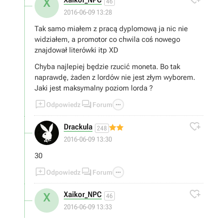
X
46
2016-06-09 13:28
Tak samo miałem z pracą dyplomową ja nic nie
widziałem, a promotor co chwila coś nowego
znajdował literówki itp XD
Chyba najlepiej będzie rzucić moneta. Bo tak
naprawdę, żaden z lordów nie jest złym wyborem.
Jaki jest maksymalny poziom lorda ?



Odpowiedz
Forum

Drackula
248
2016-06-09 13:30
30



Odpowiedz
Forum

Xaikor_NPC
X
46
2016-06-09 13:33