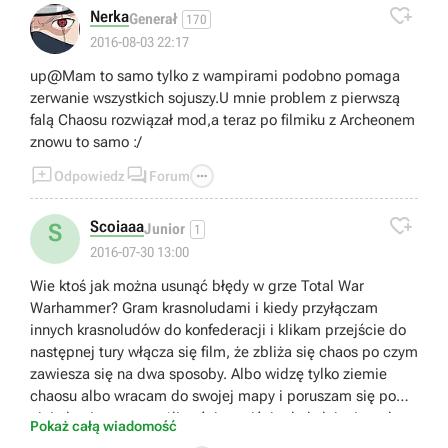

Nerka
Generał
170
2016-08-03 22:17
up@Mam to samo tylko z wampirami podobno pomaga
zerwanie wszystkich sojuszy.U mnie problem z pierwszą
falą Chaosu rozwiązał mod,a teraz po filmiku z Archeonem
znowu to samo :/



Odpowiedz
Forum

Scoiaaa
S
Junior
1
2016-07-30 13:00
Wie ktoś jak można usunąć błędy w grze Total War
Warhammer? Gram krasnoludami i kiedy przyłączam
innych krasnoludów do konfederacji i klikam przejście do
następnej tury włącza się film, że zbliża się chaos po czym
zawiesza się na dwa sposoby. Albo widzę tylko ziemie
chaosu albo wracam do swojej mapy i poruszam się po
niej ale nie mam możliwości przejścia do kolejnej rundy
Pokaż całą wiadomość
ponieważ nie zamknąłem wydarzeń, których się nie da