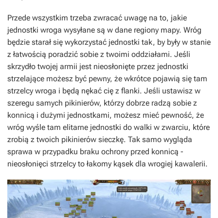
Przede wszystkim trzeba zwracać uwagę na to, jakie
jednostki wroga wysyłane są w dane regiony mapy. Wróg
będzie starał się wykorzystać jednostki tak, by były w stanie
z łatwością poradzić sobie z twoimi oddziałami. Jeśli
skrzydło twojej armii jest nieosłonięte przez jednostki
strzelające możesz być pewny, że wkrótce pojawią się tam
strzelcy wroga i będą nękać cię z flanki. Jeśli ustawisz w
szeregu samych pikinierów, którzy dobrze radzą sobie z
konnicą i dużymi jednostkami, możesz mieć pewność, że
wróg wyśle tam elitarne jednostki do walki w zwarciu, które
zrobią z twoich pikinierów sieczkę. Tak samo wygląda
sprawa w przypadku braku ochrony przed konnicą -
nieosłonięci strzelcy to łakomy kąsek dla wrogiej kawalerii.