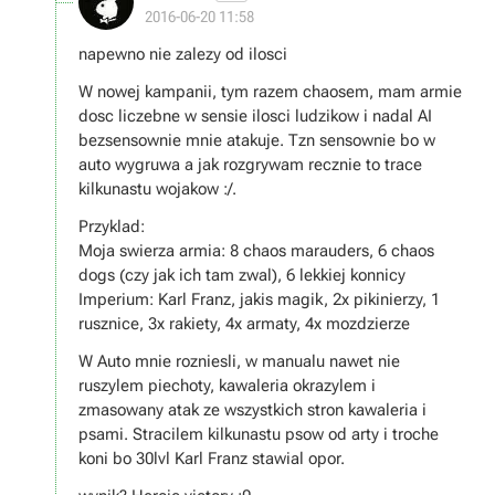
2016-06-20 11:58
napewno nie zalezy od ilosci
W nowej kampanii, tym razem chaosem, mam armie
dosc liczebne w sensie ilosci ludzikow i nadal AI
bezsensownie mnie atakuje. Tzn sensownie bo w
auto wygruwa a jak rozgrywam recznie to trace
kilkunastu wojakow :/.
Przyklad:
Moja swierza armia: 8 chaos marauders, 6 chaos
dogs (czy jak ich tam zwal), 6 lekkiej konnicy
Imperium: Karl Franz, jakis magik, 2x pikinierzy, 1
rusznice, 3x rakiety, 4x armaty, 4x mozdzierze
W Auto mnie rozniesli, w manualu nawet nie
ruszylem piechoty, kawaleria okrazylem i
zmasowany atak ze wszystkich stron kawaleria i
psami. Stracilem kilkunastu psow od arty i troche
koni bo 30lvl Karl Franz stawial opor.