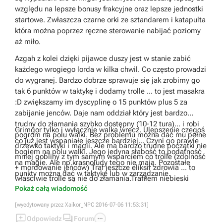
względu na lepsze bonusy frakcyjne oraz lepsze jednostki
startowe. Zwłaszcza czarne orki ze sztandarem i katapulta
która można poprzez ręczne sterowanie nabijać poziomy
aż miło.
Azgah z kolei dzięki pijawce duszy jest w stanie zabić
każdego wrogiego lorda w kilka chwil. Co często prowadzi
do wygranej. Bardzo dobrze sprawuje się jak zrobimy go
tak 6 punktów w taktykę i dodamy trolle ... to jest masakra
:D zwiększamy im dyscyplinę o 15 punktów plus 5 za
zabijanie jenców. Daje nam oddział który jest bardzo
trudny do złamania szybko dostępny (10-12 tura)... i robi
Grimgor tylko i wyłącznie walka wręcz. Ulepszenie czegoś
pogrom na polu walki. Bez problemu można dać mu pełne
co już jest wspaniałe jeszcze bardziej... Czyni go prawie
drzewko taktyki i magii. Ale ma bardzo trudne początki nie
bogiem na polu walki. Jego jedyna słabość to podatność
mniej gobliny z tym samym wsparciem co trolle (zdolność
na magie. Ale np krasnoludy tego nie mają. Pozostałe
+ mordowanie jeńców) Traf jeszcze eliksir zdrowia ... to
punkty można dać w taktyke lub w zarządzanie.
właściwie trolle są nie do złamania.Trafiłem niebieski
Pokaż całą wiadomość
eliksir 3 ładunki.
[wyedytowany przez Xaikor_NPC 2016-07-06 11:53:31]



Odpowiedz
Forum