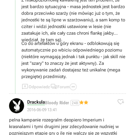
Z niskopoziomową kawalerią jest ten problem, że
jest bardzo sytuacyjna - masa jednostek jest bardzo
dobra przeciwko szarży (nie mówiąc już o tym, że
jednostki te są lipne w szarżowaniu), a sam komp to
cziter i widzi jednostki ustawione w lesie (nie
zaatakuje ich, ale cały czas chroni flankę jakby
wiedział, że tam są).
Co do artefaktów u góry ekranu - odblokowują się
automatycznie po wbiciu odpowiedniego poziomu
(niektóre wymagają jednak i tak punktu - jak skill nie
jest "szary" to znaczy że jest aktywny). Za
wykonywanie zadań dostajesz też unikalne (mega
przegięte) przedmioty.



Odpowiedz
Forum

Drackula
Bloody Rider
248
2016-06-09 13:41
pelna kampanie rozegralm deopiero Imperium i
krasnalami i tymi drugimi jesr zdecydowanie nudniej w
pozniejszym etapie gry o ile nie walczy sie ze wszystki