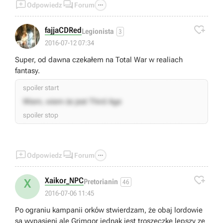



Odpowiedz
Forum
zamknąć. Wyświetla się wykrzyknik na ikonce wydarzeń
ale nie da się ich aktywować. Sprawdziłem metodą prób i

błędów co powoduje zawieszenie. Kiedy nie przyłączam
fajjaCDRed
Legionista
3
krasnali do konfederacji nie włącza się chaos i mogę
2016-07-12 07:34
swobodnie grać. Prędzej czy później podbiję ziemie, które
Super, od dawna czekałem na Total War w realiach
wymuszą na chaosie atak i znów wrócę do punktu wyjścia
fantasy.
:/ Z góry dziękuję za podpowiedzi.
spoiler start
Wiem, wiem że jest Third Age
spoiler stop



Odpowiedz
Forum

Xaikor_NPC
X
Pretorianin
46
2016-07-06 11:45
Po ograniu kampanii orków stwierdzam, że obaj lordowie
są wypasieni ale Grimgor jednak jest troszeczkę lepszy ze