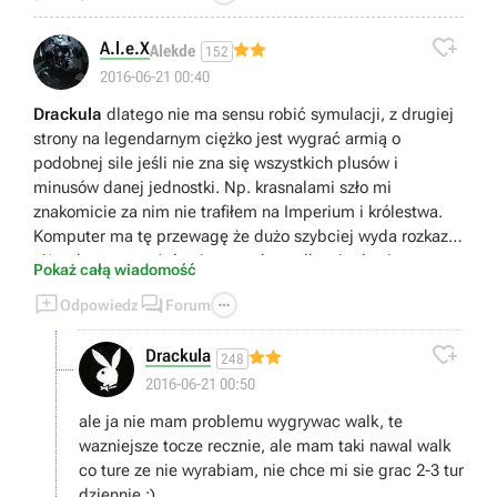

A.l.e.X
Alekde
152
2016-06-21 00:40
Drackula
dlatego nie ma sensu robić symulacji, z drugiej
strony na legendarnym ciężko jest wygrać armią o
podobnej sile jeśli nie zna się wszystkich plusów i
minusów danej jednostki. Np. krasnalami szło mi
znakomicie za nim nie trafiłem na Imperium i królestwa.
Komputer ma tę przewagę że dużo szybciej wyda rozkazy
niż ty bez pauzy / ale nie marudzę, tylko ciągle się uczę
Pokaż całą wiadomość
dla mnie bezapelacyjnie najlepszy total war.



Odpowiedz
Forum

Drackula
248
2016-06-21 00:50
ale ja nie mam problemu wygrywac walk, te
wazniejsze tocze recznie, ale mam taki nawal walk
co ture ze nie wyrabiam, nie chce mi sie grac 2-3 tur
dziennie ;)