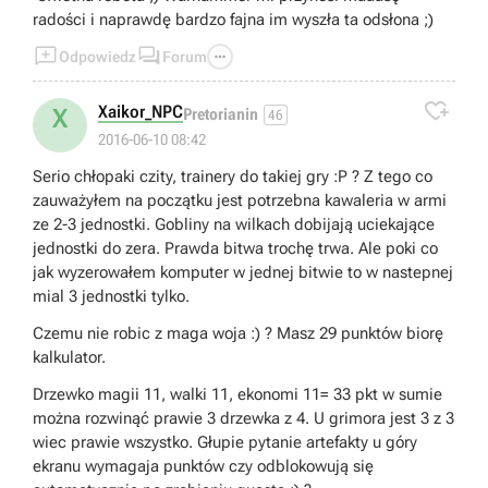
radości i naprawdę bardzo fajna im wyszła ta odsłona ;)



Odpowiedz
Forum

Xaikor_NPC
X
Pretorianin
46
2016-06-10 08:42
Serio chłopaki czity, trainery do takiej gry :P ? Z tego co
zauważyłem na początku jest potrzebna kawaleria w armi
ze 2-3 jednostki. Gobliny na wilkach dobijają uciekające
jednostki do zera. Prawda bitwa trochę trwa. Ale poki co
jak wyzerowałem komputer w jednej bitwie to w nastepnej
mial 3 jednostki tylko.
Czemu nie robic z maga woja :) ? Masz 29 punktów biorę
kalkulator.
Drzewko magii 11, walki 11, ekonomi 11= 33 pkt w sumie
można rozwinąć prawie 3 drzewka z 4. U grimora jest 3 z 3
wiec prawie wszystko. Głupie pytanie artefakty u góry
ekranu wymagaja punktów czy odblokowują się