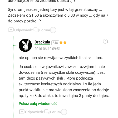
automatycznie po zrobieniu questa :) ?
Syndrom jeszcze jednej tury jest w tej grze straszny ...
Zacząłem o 21:50 a skończyłem o 3:30 w nocy ... gdy na 7
do pracy pozdro :P



Odpowiedz
Forum

Drackula
248
2016-06-10 09:51
nie oplaca sie rozwijac wszystkich linni skili lorda.
Ja osobiscie wojownikowi zawsze rozwijam linnie
dowodzenia (nie wszystkie skile oczywiscie). Jest
tam duzo pasywnych skili , ktore podnosza
skutecznosc konkretnych oddzialow. I o ile jedn
punkt w skilu nie ma wielkiego znaczenia bo dodaje
np. tylko 3 do ataku, to inwestujac 3 punty dostajesz
12 do ataku i 12 do szarzy. W efekcie takim iperium
Pokaż całą wiadomość
masz greatswordsmanow - rzeznikow.



Odpowiedz
Forum
Osobiscie uwazam ze poza Vampirami, magia jest