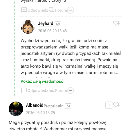
wynik? Heroic victory :0



Odpowiedz
Forum

Jeyhard
69
2016-06-20 18:48
Wychodzi więc na to, że gra nie radzi sobie z
przeprowadzaniem walki jeśli komp ma masę
jednostek artylerii (w dwóch przypadkach tak miałeś
- raz Luminarki, drugi raz masa innych). Pewnie na
auto komp bawi się w 'normalna' walkę i męczy się
w piechotą wroga a w tym czasie z armii robi mu
sito artyleria. :P
Pokaż całą wiadomość



Odpowiedz
Forum

Albanoid
1
Pretorianin
74
2016-06-10 13:25
Mega przydatny poradnik i po raz kolejny powtórzę
-świetna robota ;) Warhammer mi przynosi maaasę