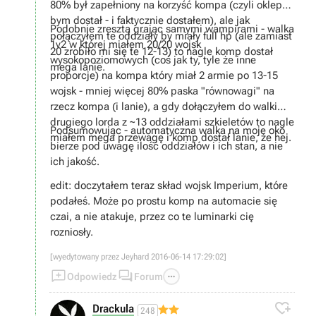
80% był zapełniony na korzyść kompa (czyli oklep
bym dostał - i faktycznie dostałem), ale jak
Podobnie zresztą grając samymi wampirami - walka
połączyłem te oddziały by miały full hp (ale zamiast
1v2 w której miałem 20/20 wojsk
20 zrobiło mi się te 12-13) to nagle komp dostał
wysokopoziomowych (coś jak ty, tyle że inne
mega lanie.
proporcje) na kompa który miał 2 armie po 13-15
wojsk - mniej więcej 80% paska "równowagi" na
rzecz kompa (i lanie), a gdy dołączyłem do walki
drugiego lorda z ~13 oddziałami szkieletów to nagle
Podsumowując - automatyczna walka na moje oko
miałem mega przewagę i komp dostał lanie, że hej.
bierze pod uwagę ilość oddziałów i ich stan, a nie
ich jakość.
edit: doczytałem teraz skład wojsk Imperium, które
podałeś. Może po prostu komp na automacie się
czai, a nie atakuje, przez co te luminarki cię
rozniosły.
[wyedytowany przez Jeyhard 2016-06-14 17:29:02]



Odpowiedz
Forum

Drackula
248