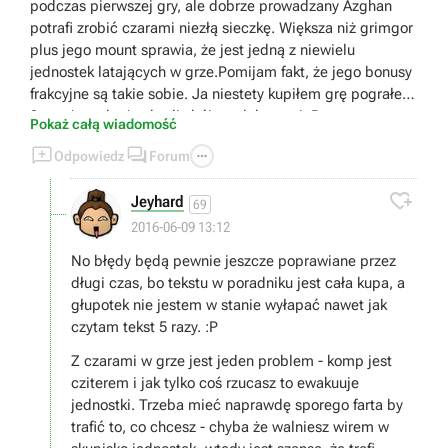
podczas pierwszej gry, ale dobrze prowadzany Azghan
potrafi zrobić czarami niezłą sieczkę. Większa niż grimgor
plus jego mount sprawia, że jest jedną z niewielu
jednostek latających w grze.Pomijam fakt, że jego bonusy
frakcyjne są takie sobie. Ja niestety kupiłem grę pograłem
3 tury i prąd mi zabrali zbóje z elektrowni :P
Pokaż całą wiadomość



Odpowiedz
Forum

Jeyhard
69
2016-06-09 13:12
No błędy będą pewnie jeszcze poprawiane przez
długi czas, bo tekstu w poradniku jest cała kupa, a
głupotek nie jestem w stanie wyłapać nawet jak
czytam tekst 5 razy. :P
Z czarami w grze jest jeden problem - komp jest
cziterem i jak tylko coś rzucasz to ewakuuje
jednostki. Trzeba mieć naprawdę sporego farta by
trafić to, co chcesz - chyba że walniesz wirem w