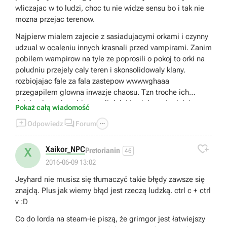
wliczajac w to ludzi, choc tu nie widze sensu bo i tak nie
mozna przejac terenow.
Najpierw mialem zajecie z sasiadujacymi orkami i czynny
udzual w ocaleniu innych krasnali przed vampirami. Zanim
pobilem wampirow na tyle ze poprosili o pokoj to orki na
poludniu przejely caly teren i skonsolidowaly klany.
rozbiojajac fale za fala zastepow wwwwghaaa
przegapilem glowna inwazje chaosu. Tzn troche ich
dziubnalem ale sobie poszli dalej i zajalem sie dalej
Pokaż całą wiadomość
orkami. Zanim skonczylem orkow to ludzie po wielkich



Odpowiedz
Forum
trudach pokonali chaos. Teraz mam tylko kilka twierdz z
wampirami i nic wiecej do roboty oprocz klikania next tur i

czekania na kolejne technologie :(.
Xaikor_NPC
X
Pretorianin
46
2016-06-09 13:02
Jeyhard nie musisz się tłumaczyć takie błędy zawsze się
znajdą. Plus jak wiemy błąd jest rzeczą ludzką. ctrl c + ctrl
v :D
Co do lorda na steam-ie piszą, że grimgor jest łatwiejszy