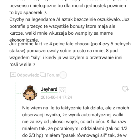
bezsensu i nielogiczne bo dla moich jednostek powinien
to byc spacerek :/.
Czyzby na legendarce AI aztak bezczelnie oszukiwalo. Juz
potrafie przezyc te wszystkie bonusy ktore maja ale
kurcze, walki mnie wkurzaja bo wampiry sa marne
ekonomicznie.
Juz pomine fakt ze 4 pelne fale chaosu (po 4 czy 5 pelnych
stakow) pomaszerowaly sobie prosto na mnie, 8 pod
wzgedem "sily" i kiedy ja walczylem o przetrwanie inni
rosli w sile :/



Odpowiedz
Forum

Jeyhard
69
2016-06-14 17:24
Nie wiem na ile to faktycznie tak działa, ale z moich
obserwacji wynika, że wynik automatycznej walki
nie zależy od jakości wojsk, co od ilości. Kilka razy
miałem tak, że poranionymi oddziałami (tak od 1/2
do 2/3 hp) miałem "pasek równowagi sił" tak, że w