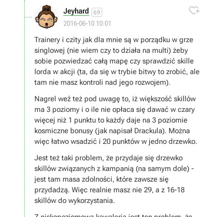
malo skuteczna, a u Vampirow to tez glownie czary

Jeyhard
nekromanckie.
69
2016-06-10 10:01
Trainery i czity jak dla mnie są w porządku w grze
singlowej (nie wiem czy to działa na multi) żeby
sobie pozwiedzać całą mapę czy sprawdzić skille
lorda w akcji (ta, da się w trybie bitwy to zrobić, ale
tam nie masz kontroli nad jego rozwojem).
Nagrel weź też pod uwagę to, iż większość skillów
ma 3 poziomy i o ile nie opłaca się dawać w czary
więcej niż 1 punktu to każdy daje na 3 poziomie
kosmiczne bonusy (jak napisał Drackula). Można
więc łatwo wsadzić i 20 punktów w jedno drzewko.
Jest też taki problem, że przydaje się drzewko
skillów związanych z kampanią (na samym dole) -
jest tam masa zdolności, które zawsze się
przydadzą. Więc realnie masz nie 29, a z 16-18
skillów do wykorzystania.