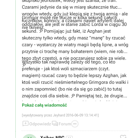
skupisko jednostek, wtedy jest szansa, że trafi.
Czarami jedynie da się w miarę skutecznie tłuc
wrogów wtedy, gdy już klepią się z twoją armią - ale
Grimgor może nie tłucze w kilka sekund całych
łuczników, konnicy, a czasami nawet artylerii dalej
oddziałów, ale jest w stanie zabić Lorda w ciągu 30
nie tkniesz.
sekund. :P Pomijając już fakt, iż Azghan jest
skuteczny tylko wtedy, gdy masz "manę" by rzucać
czary - wystarczy że wiatry magii będą lipne, a wróg
przytnie ci trochę many bohaterem (wiem, nie robią
tego zbyt często), a nie poczarujesz sobie za wiele.
Wszystko tak naprawdę zależy od tego, co kto
:P
preferuje - jak ktoś woli szmaciarzem (czyt.
magiem) rzucać czary to będzie lepszy Azghan, jak
ktoś woli rzucić nieśmiertelnego Grimgora do walki i
o nim zapomnieć (bo nie da się go zabić) to tutaj
znajdzie coś dla siebie. ;P Pamiętaj też, że drugiego
legendarnego lorda można sobie nająć później -
Pokaż całą wiadomość
trzeba tylko spełnić określone wymagania.
[wyedytowany przez Jeyhard 2016-06-09 13:14:41]



Odpowiedz
Forum

Xaikor_NPC