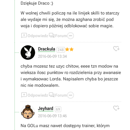
Dziękuje Draco :)
W wolnej chwili policzę na ile linijek skilli to starczy
ale wydaje mi się, że można azghana zrobić pod
woja i dopiero później odblokować sobie magie.



Odpowiedz
Forum

Drackula
248
2016-06-09 13:34
chyba mozesz tez uzyc chitow, eeee tzn modow na
wieksza ilosc punktow ro rozdzielenia przy awanasie
i wymaksowac Lorda. Napisalem chyba bo jeszcze
nic nie modowalem.



Odpowiedz
Forum

Jeyhard
69
2016-06-09 13:46
Na GOLu masz nawet dostępny trainer, którym