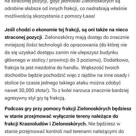
na straconej pozycji, gdyż jednostki Zielonoskórych są
odrobine słabsze od innych frakcji, co nadrabiają właśnie
możliwością skorzystania z pomocy Łaaa!
Jeśli chodzi o ekonomie tej frakcji, są oni także na nieco
straconej pozycji
. Zielonoskórzy mają dostęp do znacznie
mniejszej ilości technologii do opracowania (do której nie
da się uzyskać dostępu zanim nie ulepszysz budynku
głównego w stolicy / prowincji do 3 poziomu). Dodatkowo,
frakcja ta jest niezdolna do handlu. Większość twoich
dochodów będzie pochodzić więc z rajdów na inne osady i
stolice (w czasie jednego takiego ataku można zdobyć
nawet 30,000 złota!). To z kolei narzuca znacznie bardziej
agresywny styl gry tą frakcją.
Podczas gry przy pomocy frakcji Zielonoskórych będziesz
w stanie przejmować wyłącznie tereny należące do
frakcji Krasnoludów i Zielonoskórych.
Nie będziesz w
stanie przejmować kontroli nad terenami należącymi do