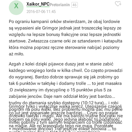

Xaikor_NPC
X
Pretorianin
46
2016-07-06 11:45
Po ograniu kampanii orków stwierdzam, że obaj lordowie
są wypasieni ale Grimgor jednak jest troszeczkę lepszy ze
względu na lepsze bonusy frakcyjne oraz lepsze jednostki
startowe. Zwłaszcza czarne orki ze sztandarem i katapulta
która można poprzez ręczne sterowanie nabijać poziomy
aż miło.
Azgah z kolei dzięki pijawce duszy jest w stanie zabić
każdego wrogiego lorda w kilka chwil. Co często prowadzi
do wygranej. Bardzo dobrze sprawuje się jak zrobimy go
tak 6 punktów w taktykę i dodamy trolle ... to jest masakra
:D zwiększamy im dyscyplinę o 15 punktów plus 5 za
zabijanie jenców. Daje nam oddział który jest bardzo
trudny do złamania szybko dostępny (10-12 tura)... i robi
Grimgor tylko i wyłącznie walka wręcz. Ulepszenie czegoś
pogrom na polu walki. Bez problemu można dać mu pełne
co już jest wspaniałe jeszcze bardziej... Czyni go prawie
drzewko taktyki i magii. Ale ma bardzo trudne początki nie
bogiem na polu walki. Jego jedyna słabość to podatność
mniej gobliny z tym samym wsparciem co trolle (zdolność
na magie. Ale np krasnoludy tego nie mają. Pozostałe
+ mordowanie jeńców) Traf jeszcze eliksir zdrowia ... to