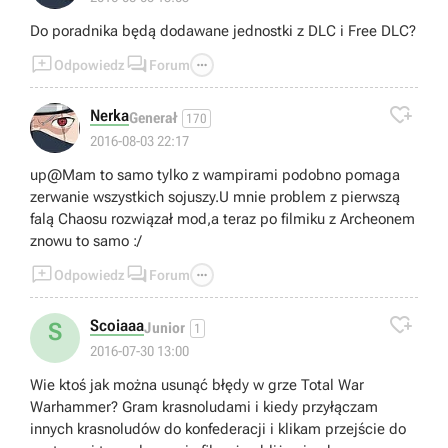
Do poradnika będą dodawane jednostki z DLC i Free DLC?



Odpowiedz
Forum

Nerka
Generał
170
2016-08-03 22:17
up@Mam to samo tylko z wampirami podobno pomaga
zerwanie wszystkich sojuszy.U mnie problem z pierwszą
falą Chaosu rozwiązał mod,a teraz po filmiku z Archeonem
znowu to samo :/



Odpowiedz
Forum

Scoiaaa
S
Junior
1
2016-07-30 13:00
Wie ktoś jak można usunąć błędy w grze Total War
Warhammer? Gram krasnoludami i kiedy przyłączam
innych krasnoludów do konfederacji i klikam przejście do