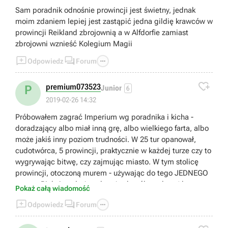
Sam poradnik odnośnie prowincji jest świetny, jednak
moim zdaniem lepiej jest zastąpić jedna gildię krawców w
prowincji Reikland zbrojownią a w Alfdorfie zamiast
zbrojowni wznieść Kolegium Magii



Odpowiedz
Forum

premium073523
P
Junior
6
2019-02-26 14:32
Próbowałem zagrać Imperium wg poradnika i kicha -
doradzający albo miał inną grę, albo wielkiego farta, albo
może jakiś inny poziom trudności. W 25 tur opanował,
cudotwórca, 5 prowincji, praktycznie w każdej turze czy to
wygrywając bitwę, czy zajmując miasto. W tym stolicę
prowincji, otoczoną murem - używając do tego JEDNEGO
tarana. Pięknie, tyle że gdy też tak próbowałem (dwoma
Pokaż całą wiadomość
na wszelki wypadek) okazało się, że garnizon stolicy jest



Odpowiedz
Forum
większy od mojej armii oblegającej i niby na zasadzie
Pyrrusa to miasto zdobyłem - ale potem nie było już czym