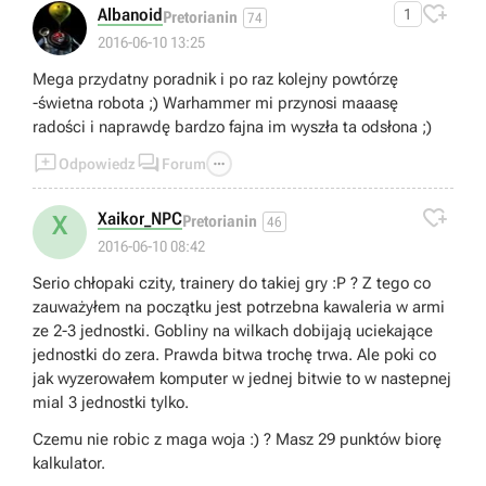

Albanoid
1
Pretorianin
74
2016-06-10 13:25
Mega przydatny poradnik i po raz kolejny powtórzę
-świetna robota ;) Warhammer mi przynosi maaasę
radości i naprawdę bardzo fajna im wyszła ta odsłona ;)



Odpowiedz
Forum

Xaikor_NPC
X
Pretorianin
46
2016-06-10 08:42
Serio chłopaki czity, trainery do takiej gry :P ? Z tego co
zauważyłem na początku jest potrzebna kawaleria w armi
ze 2-3 jednostki. Gobliny na wilkach dobijają uciekające
jednostki do zera. Prawda bitwa trochę trwa. Ale poki co
jak wyzerowałem komputer w jednej bitwie to w nastepnej
mial 3 jednostki tylko.
Czemu nie robic z maga woja :) ? Masz 29 punktów biorę
kalkulator.