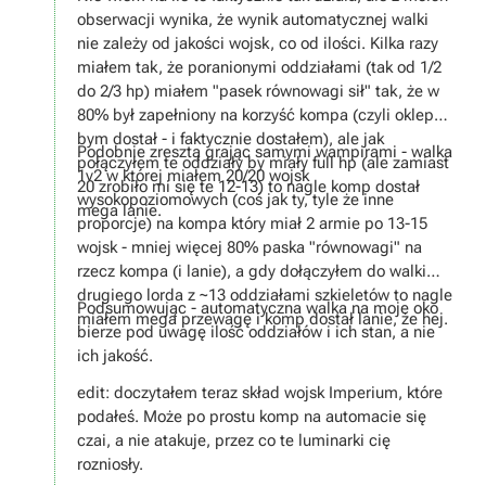
obserwacji wynika, że wynik automatycznej walki
nie zależy od jakości wojsk, co od ilości. Kilka razy
miałem tak, że poranionymi oddziałami (tak od 1/2
do 2/3 hp) miałem "pasek równowagi sił" tak, że w
80% był zapełniony na korzyść kompa (czyli oklep
bym dostał - i faktycznie dostałem), ale jak
Podobnie zresztą grając samymi wampirami - walka
połączyłem te oddziały by miały full hp (ale zamiast
1v2 w której miałem 20/20 wojsk
20 zrobiło mi się te 12-13) to nagle komp dostał
wysokopoziomowych (coś jak ty, tyle że inne
mega lanie.
proporcje) na kompa który miał 2 armie po 13-15
wojsk - mniej więcej 80% paska "równowagi" na
rzecz kompa (i lanie), a gdy dołączyłem do walki
drugiego lorda z ~13 oddziałami szkieletów to nagle
Podsumowując - automatyczna walka na moje oko
miałem mega przewagę i komp dostał lanie, że hej.
bierze pod uwagę ilość oddziałów i ich stan, a nie
ich jakość.
edit: doczytałem teraz skład wojsk Imperium, które
podałeś. Może po prostu komp na automacie się
czai, a nie atakuje, przez co te luminarki cię
rozniosły.