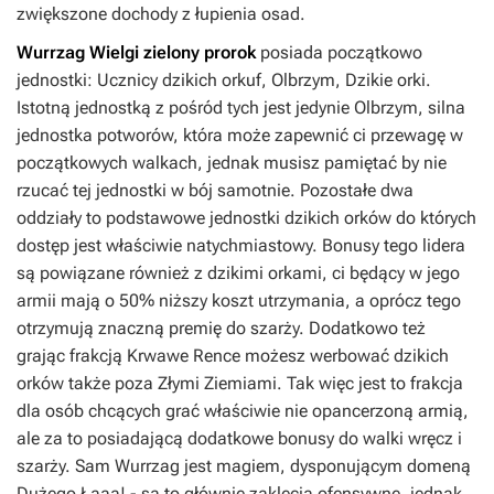
zwiększone dochody z łupienia osad.
Wurrzag Wielgi zielony prorok
posiada początkowo
jednostki: Ucznicy dzikich orkuf, Olbrzym, Dzikie orki.
Istotną jednostką z pośród tych jest jedynie Olbrzym, silna
jednostka potworów, która może zapewnić ci przewagę w
początkowych walkach, jednak musisz pamiętać by nie
rzucać tej jednostki w bój samotnie. Pozostałe dwa
oddziały to podstawowe jednostki dzikich orków do których
dostęp jest właściwie natychmiastowy. Bonusy tego lidera
są powiązane również z dzikimi orkami, ci będący w jego
armii mają o 50% niższy koszt utrzymania, a oprócz tego
otrzymują znaczną premię do szarży. Dodatkowo też
grając frakcją Krwawe Rence możesz werbować dzikich
orków także poza Złymi Ziemiami. Tak więc jest to frakcja
dla osób chcących grać właściwie nie opancerzoną armią,
ale za to posiadającą dodatkowe bonusy do walki wręcz i
szarży. Sam Wurrzag jest magiem, dysponującym domeną
Dużego Łaaa! - są to głównie zaklęcia ofensywne, jednak