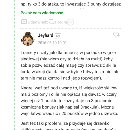
np. tylko 3 do ataku, to inwestujac 3 punty dostajesz
12 do ataku i 12 do szarzy. W efekcie takim iperium
Pokaż całą wiadomość
masz greatswordsmanow - rzeznikow.



Odpowiedz
Forum
Osobiscie uwazam ze poza Vampirami, magia jest
malo skuteczna, a u Vampirow to tez glownie czary

Jeyhard
nekromanckie.
69
2016-06-10 10:01
Trainery i czity jak dla mnie są w porządku w grze
singlowej (nie wiem czy to działa na multi) żeby
sobie pozwiedzać całą mapę czy sprawdzić skille
lorda w akcji (ta, da się w trybie bitwy to zrobić, ale
tam nie masz kontroli nad jego rozwojem).
Nagrel weź też pod uwagę to, iż większość skillów
ma 3 poziomy i o ile nie opłaca się dawać w czary
więcej niż 1 punktu to każdy daje na 3 poziomie
kosmiczne bonusy (jak napisał Drackula). Można
więc łatwo wsadzić i 20 punktów w jedno drzewko.
Jest też taki problem, że przydaje się drzewko
skillów związanych z kampanią (na samym dole) -