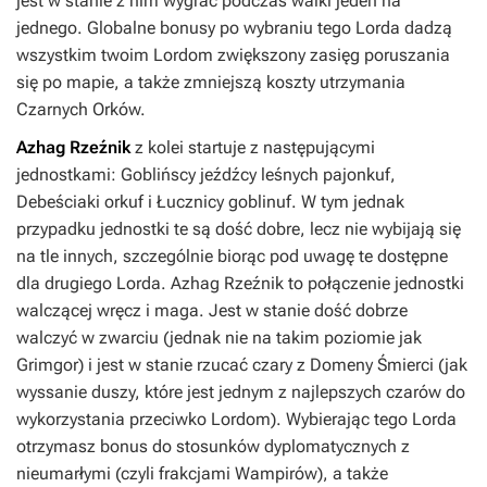
jest w stanie z nim wygrać podczas walki jeden na
jednego. Globalne bonusy po wybraniu tego Lorda dadzą
wszystkim twoim Lordom zwiększony zasięg poruszania
się po mapie, a także zmniejszą koszty utrzymania
Czarnych Orków.
Azhag Rzeźnik
z kolei startuje z następującymi
jednostkami: Goblińscy jeźdźcy leśnych pajonkuf,
Debeściaki orkuf i Łucznicy goblinuf. W tym jednak
przypadku jednostki te są dość dobre, lecz nie wybijają się
na tle innych, szczególnie biorąc pod uwagę te dostępne
dla drugiego Lorda. Azhag Rzeźnik to połączenie jednostki
walczącej wręcz i maga. Jest w stanie dość dobrze
walczyć w zwarciu (jednak nie na takim poziomie jak
Grimgor) i jest w stanie rzucać czary z Domeny Śmierci (jak
wyssanie duszy, które jest jednym z najlepszych czarów do
wykorzystania przeciwko Lordom). Wybierając tego Lorda
otrzymasz bonus do stosunków dyplomatycznych z
nieumarłymi (czyli frakcjami Wampirów), a także