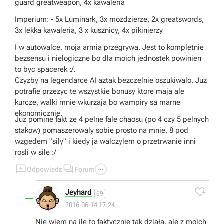
guard greatweapon, 4x kawaleria
Imperium: - 5x Luminark, 3x mozdzierze, 2x greatswords,
3x lekka kawaleria, 3 x kusznicy, 4x pikinierzy
I w autowalce, moja armia przegrywa. Jest to kompletnie
bezsensu i nielogiczne bo dla moich jednostek powinien
to byc spacerek :/.
Czyzby na legendarce AI aztak bezczelnie oszukiwalo. Juz
potrafie przezyc te wszystkie bonusy ktore maja ale
kurcze, walki mnie wkurzaja bo wampiry sa marne
ekonomicznie.
Juz pomine fakt ze 4 pelne fale chaosu (po 4 czy 5 pelnych
stakow) pomaszerowaly sobie prosto na mnie, 8 pod
wzgedem "sily" i kiedy ja walczylem o przetrwanie inni
rosli w sile :/



Odpowiedz
Forum

Jeyhard
69
2016-06-14 17:24
Nie wiem na ile to faktycznie tak działa, ale z moich