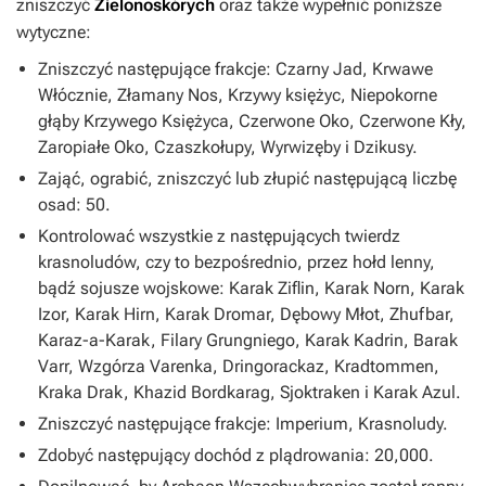
zniszczyć
Zielonoskórych
oraz także wypełnić poniższe
wytyczne:
Zniszczyć następujące frakcje: Czarny Jad, Krwawe
Włócznie, Złamany Nos, Krzywy księżyc, Niepokorne
głąby Krzywego Księżyca, Czerwone Oko, Czerwone Kły,
Zaropiałe Oko, Czaszkołupy, Wyrwizęby i Dzikusy.
Zająć, ograbić, zniszczyć lub złupić następującą liczbę
osad: 50.
Kontrolować wszystkie z następujących twierdz
krasnoludów, czy to bezpośrednio, przez hołd lenny,
bądź sojusze wojskowe: Karak Ziflin, Karak Norn, Karak
Izor, Karak Hirn, Karak Dromar, Dębowy Młot, Zhufbar,
Karaz-a-Karak, Filary Grungniego, Karak Kadrin, Barak
Varr, Wzgórza Varenka, Dringorackaz, Kradtommen,
Kraka Drak, Khazid Bordkarag, Sjoktraken i Karak Azul.
Zniszczyć następujące frakcje: Imperium, Krasnoludy.
Zdobyć następujący dochód z plądrowania: 20,000.