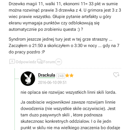
Drzewko magii 11, walki 11, ekonomi 11= 33 pkt w sumie
można rozwinąć prawie 3 drzewka z 4. U grimora jest 3 z 3
wiec prawie wszystko. Głupie pytanie artefakty u góry
ekranu wymagaja punktów czy odblokowują się
automatycznie po zrobieniu questa :) ?
Syndrom jeszcze jednej tury jest w tej grze straszny ...
Zacząłem o 21:50 a skończyłem o 3:30 w nocy ... gdy na 7
do pracy pozdro :P



Odpowiedz
Forum

Drackula
248
2016-06-10 09:51
nie oplaca sie rozwijac wszystkich linni skili lorda.
Ja osobiscie wojownikowi zawsze rozwijam linnie
dowodzenia (nie wszystkie skile oczywiscie). Jest
tam duzo pasywnych skili , ktore podnosza
skutecznosc konkretnych oddzialow. I o ile jedn
punkt w skilu nie ma wielkiego znaczenia bo dodaje