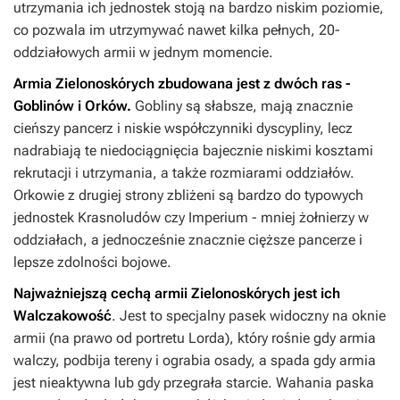
utrzymania ich jednostek stoją na bardzo niskim poziomie,
co pozwala im utrzymywać nawet kilka pełnych, 20-
oddziałowych armii w jednym momencie.
Armia Zielonoskórych zbudowana jest z dwóch ras -
Goblinów i Orków.
Gobliny są słabsze, mają znacznie
cieńszy pancerz i niskie współczynniki dyscypliny, lecz
nadrabiają te niedociągnięcia bajecznie niskimi kosztami
rekrutacji i utrzymania, a także rozmiarami oddziałów.
Orkowie z drugiej strony zbliżeni są bardzo do typowych
jednostek Krasnoludów czy Imperium - mniej żołnierzy w
oddziałach, a jednocześnie znacznie cięższe pancerze i
lepsze zdolności bojowe.
Najważniejszą cechą armii Zielonoskórych jest ich
Walczakowość
. Jest to specjalny pasek widoczny na oknie
armii (na prawo od portretu Lorda), który rośnie gdy armia
walczy, podbija tereny i ograbia osady, a spada gdy armia
jest nieaktywna lub gdy przegrała starcie. Wahania paska