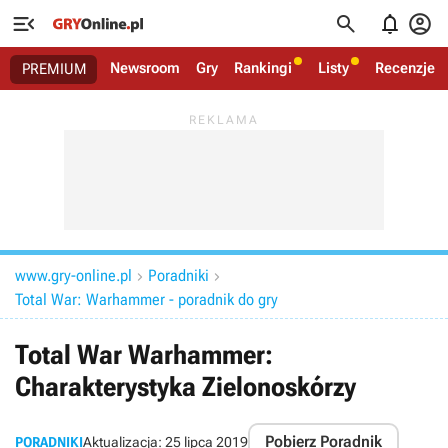




Newsroom
Gry
Rankingi
Listy
Recenzje
PREMIUM
www.gry-online.pl
Poradniki


Total War: Warhammer - poradnik do gry
Total War Warhammer:
Charakterystyka Zielonoskórzy
Pobierz Poradnik
PORADNIKI
Aktualizacja:
25 lipca 2019