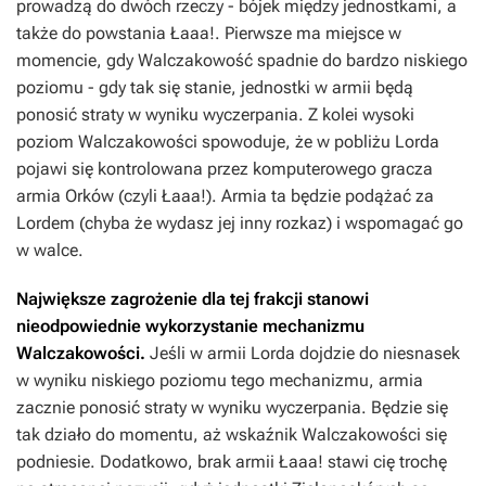
prowadzą do dwóch rzeczy - bójek między jednostkami, a
także do powstania Łaaa!. Pierwsze ma miejsce w
momencie, gdy Walczakowość spadnie do bardzo niskiego
poziomu - gdy tak się stanie, jednostki w armii będą
ponosić straty w wyniku wyczerpania. Z kolei wysoki
poziom Walczakowości spowoduje, że w pobliżu Lorda
pojawi się kontrolowana przez komputerowego gracza
armia Orków (czyli Łaaa!). Armia ta będzie podążać za
Lordem (chyba że wydasz jej inny rozkaz) i wspomagać go
w walce.
Największe zagrożenie dla tej frakcji stanowi
nieodpowiednie wykorzystanie mechanizmu
Walczakowości.
Jeśli w armii Lorda dojdzie do niesnasek
w wyniku niskiego poziomu tego mechanizmu, armia
zacznie ponosić straty w wyniku wyczerpania. Będzie się
tak działo do momentu, aż wskaźnik Walczakowości się
podniesie. Dodatkowo, brak armii Łaaa! stawi cię trochę