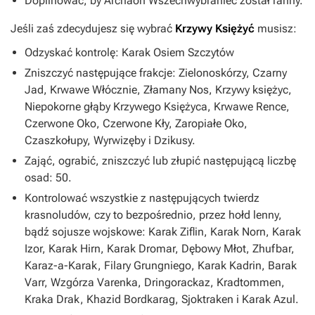
Dopilnować, by Archaon Wszechwybraniec został ranny.
Jeśli zaś zdecydujesz się wybrać
Krzywy Księżyć
musisz:
Odzyskać kontrolę: Karak Osiem Szczytów
Zniszczyć następujące frakcje: Zielonoskórzy, Czarny
Jad, Krwawe Włócznie, Złamany Nos, Krzywy księżyc,
Niepokorne głąby Krzywego Księżyca, Krwawe Rence,
Czerwone Oko, Czerwone Kły, Zaropiałe Oko,
Czaszkołupy, Wyrwizęby i Dzikusy.
Zająć, ograbić, zniszczyć lub złupić następującą liczbę
osad: 50.
Kontrolować wszystkie z następujących twierdz
krasnoludów, czy to bezpośrednio, przez hołd lenny,
bądź sojusze wojskowe: Karak Ziflin, Karak Norn, Karak
Izor, Karak Hirn, Karak Dromar, Dębowy Młot, Zhufbar,
Karaz-a-Karak, Filary Grungniego, Karak Kadrin, Barak
Varr, Wzgórza Varenka, Dringorackaz, Kradtommen,
Kraka Drak, Khazid Bordkarag, Sjoktraken i Karak Azul.