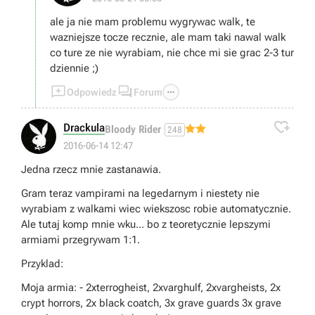
ale ja nie mam problemu wygrywac walk, te
wazniejsze tocze recznie, ale mam taki nawal walk
co ture ze nie wyrabiam, nie chce mi sie grac 2-3 tur
dziennie ;)



Odpowiedz
Forum

Drackula
Bloody Rider
248
2016-06-14 12:47
Jedna rzecz mnie zastanawia.
Gram teraz vampirami na legedarnym i niestety nie
wyrabiam z walkami wiec wiekszosc robie automatycznie.
Ale tutaj komp mnie wku... bo z teoretycznie lepszymi
armiami przegrywam 1:1.
Przyklad:
Moja armia: - 2xterrogheist, 2xvarghulf, 2xvargheists, 2x
crypt horrors, 2x black coatch, 3x grave guards 3x grave