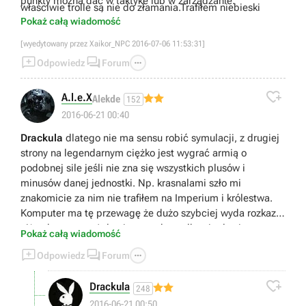
punkty można dać w taktyke lub w zarządzanie.
właściwie trolle są nie do złamania.Trafiłem niebieski
Pokaż całą wiadomość
eliksir 3 ładunki.
[wyedytowany przez Xaikor_NPC 2016-07-06 11:53:31]



Odpowiedz
Forum

A.l.e.X
Alekde
152
2016-06-21 00:40
Drackula
dlatego nie ma sensu robić symulacji, z drugiej
strony na legendarnym ciężko jest wygrać armią o
podobnej sile jeśli nie zna się wszystkich plusów i
minusów danej jednostki. Np. krasnalami szło mi
znakomicie za nim nie trafiłem na Imperium i królestwa.
Komputer ma tę przewagę że dużo szybciej wyda rozkazy
niż ty bez pauzy / ale nie marudzę, tylko ciągle się uczę
Pokaż całą wiadomość
dla mnie bezapelacyjnie najlepszy total war.



Odpowiedz
Forum

Drackula
248
2016-06-21 00:50