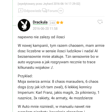
[wyedytowany przez Jeyhard 2016-06-14 17:29:02]



Odpowiedz
Forum

Drackula
248
2016-06-20 11:58
napewno nie zalezy od ilosci
W nowej kampanii, tym razem chaosem, mam armie
dosc liczebne w sensie ilosci ludzikow i nadal AI
bezsensownie mnie atakuje. Tzn sensownie bo w
auto wygruwa a jak rozgrywam recznie to trace
kilkunastu wojakow :/.
Przyklad:
Moja swierza armia: 8 chaos marauders, 6 chaos
dogs (czy jak ich tam zwal), 6 lekkiej konnicy
Imperium: Karl Franz, jakis magik, 2x pikinierzy, 1
rusznice, 3x rakiety, 4x armaty, 4x mozdzierze
W Auto mnie rozniesli, w manualu nawet nie