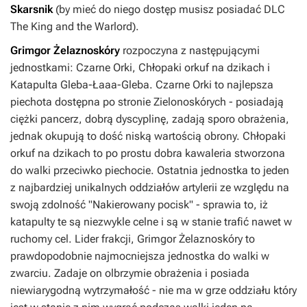
Skarsnik
(by mieć do niego dostęp musisz posiadać DLC
The King and the Warlord
).
Grimgor Żelaznoskóry
rozpoczyna z następującymi
jednostkami: Czarne Orki, Chłopaki orkuf na dzikach i
Katapulta Gleba-Łaaa-Gleba. Czarne Orki to najlepsza
piechota dostępna po stronie Zielonoskórych - posiadają
ciężki pancerz, dobrą dyscyplinę, zadają sporo obrażenia,
jednak okupują to dość niską wartością obrony. Chłopaki
orkuf na dzikach to po prostu dobra kawaleria stworzona
do walki przeciwko piechocie. Ostatnia jednostka to jeden
z najbardziej unikalnych oddziałów artylerii ze względu na
swoją zdolność "Nakierowany pocisk" - sprawia to, iż
katapulty te są niezwykle celne i są w stanie trafić nawet w
ruchomy cel. Lider frakcji, Grimgor Żelaznoskóry to
prawdopodobnie najmocniejsza jednostka do walki w
zwarciu. Zadaje on olbrzymie obrażenia i posiada
niewiarygodną wytrzymałość - nie ma w grze oddziału który