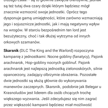
są też tutaj dwa czary dzięki którym będziesz mógł
znacznie wzmocnić swoje jednostki. Oprócz tego
dysponuje gamą umiejętności, które zarówno wzmacniają
jego i sojusznicze jednostki, jak i mają negatywny wpływ
na wrogów. W starciu bezpośrednim ten lord jest
bezużyteczny, choć i tak dłużej wytrzyma od innych
orkowych szamanów.
Skarsnik
(DLC
The King and the Warlord
) rozpoczyna
kampanię z jednostkami: Nocne gobliny (fanatycy), Pajonk
arachnarok, Hop-gobliny nocnych goblinuf. Pajonk
arachnarok jest najlepszą jednostką zielonoskórych, silnie
opancerzony, zadający olbrzymie obrażenia. Pozostałe
dwie jednostki są służą głównie do wykonywania
manewrów zaczepnych. Skarsnik, podobnie jak Belegar u
Krasnoludów jest liderem dla osób chcących trochę
większego wyzwania. Jeśli zdecydujesz się nim zagrać
przez większość kampanii będziesz miał możliwość