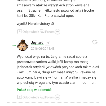
ruszylem piechoty, kawaleria okrazylem i
zmasowany atak ze wszystkich stron kawaleria i
psami. Stracilem kilkunastu psow od arty i troche
koni bo 30lvl Karl Franz stawial opor.
wynik? Heroic victory :0



Odpowiedz
Forum

Jeyhard
69
2016-06-20 18:48
Wychodzi więc na to, że gra nie radzi sobie z
przeprowadzaniem walki jeśli komp ma masę
jednostek artylerii (w dwóch przypadkach tak miałeś
- raz Luminarki, drugi raz masa innych). Pewnie na
auto komp bawi się w 'normalna' walkę i męczy się
w piechotą wroga a w tym czasie z armii robi mu
sito artyleria. :P
Pokaż całą wiadomość



Odpowiedz
Forum