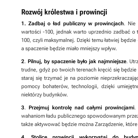
Rozwój królestwa i prowincji
1.
Zadbaj o ład publiczny w prowincjach
. Nie
wartości -100, jednak warto uprzednio zadbać o t
100, czyli maksymalnej. Dzięki temu łatwiej będzi
a spaczenie będzie miało mniejszy wpływ.
2
.
Pilnuj, by spaczenie było jak najmniejsze
. Ut
trudne, gdyż po twoich terenach kręcić się będz
staraj się trzymać je na poziomie nieprzekracza
pomocy bohaterów, technologii, dzięki umiejęt
niektórzy budynków.
3
.
Przejmuj kontrolę nad całymi prowincjami
.
wahaniom ładu publicznego spowodowanym przez ci
także aktywować będzie można Zarządzenie, które 
4
.
Stolicę prowincji wykorzystaj do bu