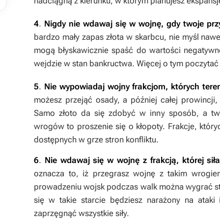
nadciągną z kierunku, w którym planujesz ekspansję,
4
.
Nigdy nie wdawaj się w wojnę, gdy twoje prz
bardzo mały zapas złota w skarbcu, nie myśl nawe
mogą błyskawicznie spaść do wartości negatywnej
wejdzie w stan bankructwa. Więcej o tym poczytać
5
.
Nie wypowiadaj wojny frakcjom, których ter
możesz przejąć osady, a później całej prowincj
Samo złoto da się zdobyć w inny sposób, a tw
wrogów to proszenie się o kłopoty. Frakcje, któr
dostępnych w grze stron konfliktu.
6
.
Nie wdawaj się w wojnę z frakcją, której sił
oznacza to, iż przegrasz wojnę z takim wrogi
prowadzeniu wojsk podczas walk można wygrać sta
się w takie starcie będziesz narażony na ataki 
zaprzęgnąć wszystkie siły.