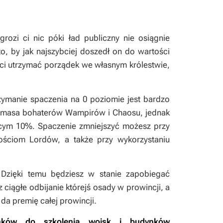
 grozi ci nic póki ład publiczny nie osiągnie
o, by jak najszybciej doszedł on do wartości
e ci utrzymać porządek we własnym królestwie,
rzymanie spaczenia na 0 poziomie jest bardzo
ie masa bohaterów Wampirów i Chaosu, jednak
jącym 10%. Spaczenie zmniejszyć możesz przy
nościom Lordów, a także przy wykorzystaniu
 Dzięki temu będziesz w stanie zapobiegać
ągłe odbijanie którejś osady w prowincji, a
da premię całej prowincji.
dynków do szkolenia wojsk i budynków