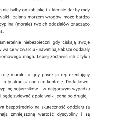
 nie byłby on zabijaką i z kim nie dał by rady
u walki i zalana morzem wrogów może bardzo
scyplina (morale) twoich oddziałów znacząco
ia.
miertelnie niebezpieczni gdy ciskają swoje
w walce w zwarciu - nawet najsłabsze oddziały
omowego maga. Lepiej zostawić ich z tyłu i
i rolę morale, a gdy pasek ją reprezentujący
i, a ty stracisz nad nim kontrolę. Dodatkowo,
cyplinę sojuszników - w najgorszym wypadku
i będą zwiewać z pola walki jedna po drugiej.
wa bezpośrednio na skuteczność oddziału (a
ają zmniejszoną wartość dyscypliny i są