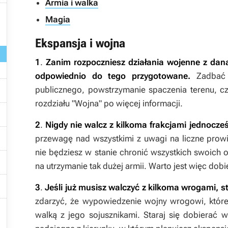
Armia i walka

Magia

Ekspansja i wojna
1
.
Zanim rozpoczniesz działania wojenne z daną 
odpowiednio do tego przygotowane.
Zadbać

publicznego, powstrzymanie spaczenia terenu, cz
rozdziału "Wojna" po więcej informacji.

2
.
Nigdy nie walcz z kilkoma frakcjami jednocze

przewagę nad wszystkimi z uwagi na liczne prowi
nie będziesz w stanie chronić wszystkich swoich o

na utrzymanie tak dużej armii. Warto jest więc dobi

3
.
Jeśli już musisz walczyć z kilkoma wrogami, st
zdarzyć, że wypowiedzenie wojny wrogowi, które

walką z jego sojusznikami. Staraj się dobierać