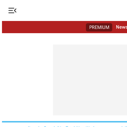

New
PREMIUM