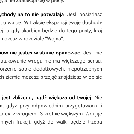
 a nie zaatakują cię w plecy.
ychody na to nie pozwalają
. Jeśli posiadasz
t o walce. W trakcie ekspansji twoje dochody
, a gdy skarbiec będzie do tego pusty, kraj
 możesz w rozdziale "Wojna".
enów nie jesteś w stanie opanować.
Jeśli nie
i, atakowanie wroga nie ma większego sensu.
orzenie sobie dodatkowych, niepotrzebnych
ych ziemie możesz przejąć znajdziesz w opisie
a jest zbliżona, bądź większa od twojej
. Nie
em, gdyż przy odpowiednim przygotowaniu i
rcia z wrogiem i 3-krotnie większym. Wdając
innych frakcji, gdyż do walki będzie trzeba