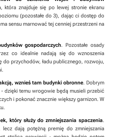
a, która znajduje się po lewej stronie ekranu
poziomu (pozostałe do 3), dając ci dostęp do
ma sensu marnować tej cenniej przestrzeni na
 budynków gospodarczych
. Pozostałe osady
zez co idealnie nadają się do wznoszenia
ę do przychodów, ładu publicznego, rozwoju,
i.
frakcją, wznieś tam budynki obronne
. Dobrym
- dzięki temu wrogowie będą musieli przebić
czych i pokonać znacznie większy garnizon. W
ku.
ek, który służy do zmniejszania spaczenia
.
i, lecz dają potężną premię do zmniejszania
st stolica prowincji - można będzie potem