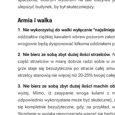
ulepszyć budynek, by był skuteczniejszy.
Armia i walka
1
.
Nie wykorzystuj do walki wyłącznie "najsilniej
oddziałów ciężkiej kawalerii wbrew pozorom zakoń
wrogowie będą dysponować kilkoma oddziałami pi
2
.
Nie bierz ze sobą zbyt dużej ilości strzelców
. 
część strzelców w miarę dobrze radzi sobie w z
grze staje się bezużyteczna po stracie całej amun
strzelcy stanowią nie więcej niż 20-25% twojej całej
3
.
Nie bierz ze sobą zbyt dużej ilości machin ob
wyżej. Mimo, iż zasypanie wroga kulami z 
odpowiednio wykorzystane może być skuteczne), 
się kompletnie bezużyteczne, gdy, na przykład, 
Strzelanie w wojska nieprzyjaciela wiązać się będz