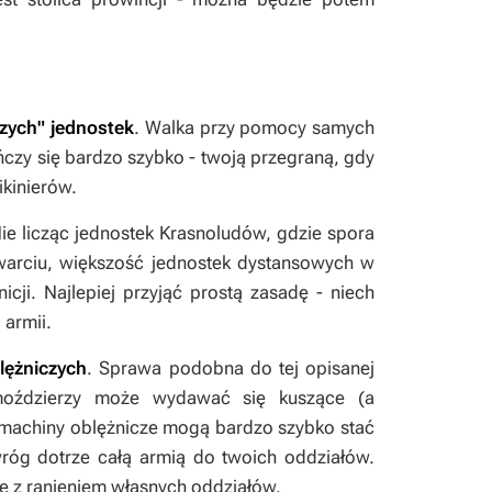
szych" jednostek
. Walka przy pomocy samych
czy się bardzo szybko - twoją przegraną, gdy
kinierów.
Nie licząc jednostek Krasnoludów, gdzie spora
warciu, większość jednostek dystansowych w
icji. Najlepiej przyjąć prostą zasadę - niech
 armii.
lężniczych
. Sprawa podobna do tej opisanej
moździerzy może wydawać się kuszące (a
machiny oblężnicze mogą bardzo szybko stać
wróg dotrze całą armią do twoich oddziałów.
ie z ranieniem własnych oddziałów.