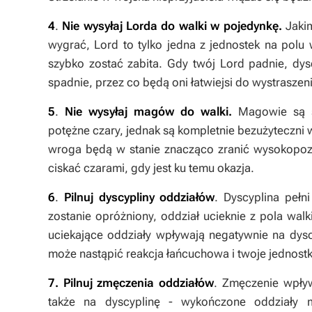
4
.
Nie wysyłaj Lorda do walki w pojedynkę.
Jakim
wygrać, Lord to tylko jedna z jednostek na pol
szybko zostać zabita. Gdy twój Lord padnie, dy
spadnie, przez co będą oni łatwiejsi do wystraszen
5
.
Nie wysyłaj magów do walki.
Magowie są ś
potężne czary, jednak są kompletnie bezużyteczni 
wroga będą w stanie znacząco zranić wysokopozi
ciskać czarami, gdy jest ku temu okazja.
6
.
Pilnuj dyscypliny oddziałów
. Dyscyplina pełn
zostanie opróżniony, oddział ucieknie z pola walk
uciekające oddziały wpływają negatywnie na dys
może nastąpić reakcja łańcuchowa i twoje jednostk
7. Pilnuj zmęczenia oddziałów
. Zmęczenie wpły
także na dyscyplinę - wykończone oddziały m