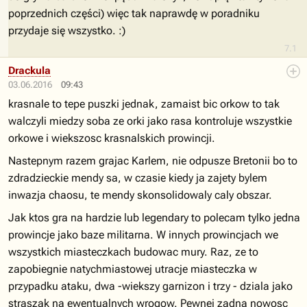
poprzednich części) więc tak naprawdę w poradniku
przydaje się wszystko. :)
7.1
Drackula
03.06.2016
09:43
krasnale to tepe puszki jednak, zamaist bic orkow to tak
walczyli miedzy soba ze orki jako rasa kontroluje wszystkie
orkowe i wiekszosc krasnalskich prowincji.
Nastepnym razem grajac Karlem, nie odpusze Bretonii bo to
zdradzieckie mendy sa, w czasie kiedy ja zajety bylem
inwazja chaosu, te mendy skonsolidowaly caly obszar.
Jak ktos gra na hardzie lub legendary to polecam tylko jedna
prowincje jako baze militarna. W innych prowincjach we
wszystkich miasteczkach budowac mury. Raz, ze to
zapobiegnie natychmiastowej utracje miasteczka w
przypadku ataku, dwa -wiekszy garnizon i trzy - dziala jako
straszak na ewentualnych wrogow. Pewnei zadna nowosc