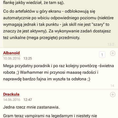
flankę jakby wiedział, że tam są).
Co do artefaktów u góry ekranu - odblokowują się
automatycznie po wbiciu odpowiedniego poziomu (niektóre
wymagają jednak i tak punktu - jak skill nie jest "szary" to
znaczy że jest aktywny). Za wykonywanie zadań dostajesz
też unikalne (mega przegięte) przedmioty.
13.2
Albanoid
1
10.06.2016
13:25
Mega przydatny poradnik i po raz kolejny powtórzę -świetna
robota ;) Warhammer mi przynosi maaasę radości i
naprawdę bardzo fajna im wyszła ta odsłona ;)
14
Drackula
14.06.2016
12:47
Jedna rzecz mnie zastanawia.
Gram teraz vampirami na legedarnym i niestety nie