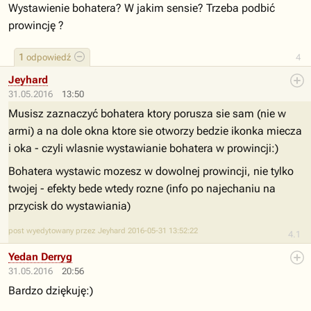
Wystawienie bohatera? W jakim sensie? Trzeba podbić
prowincję ?
1
odpowiedź
4
Jeyhard
31.05.2016
13:50
Musisz zaznaczyć bohatera ktory porusza sie sam (nie w
armi) a na dole okna ktore sie otworzy bedzie ikonka miecza
i oka - czyli wlasnie wystawianie bohatera w prowincji:)
Bohatera wystawic mozesz w dowolnej prowincji, nie tylko
twojej - efekty bede wtedy rozne (info po najechaniu na
przycisk do wystawiania)
post wyedytowany przez Jeyhard 2016-05-31 13:52:22
4.1
Yedan Derryg
31.05.2016
20:56
Bardzo dziękuję:)