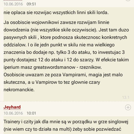
10.06.2016
09:51
nie oplaca sie rozwijac wszystkich linni skili lorda.
Ja osobiscie wojownikowi zawsze rozwijam linnie
dowodzenia (nie wszystkie skile oczywiscie). Jest tam duzo
pasywnych skili , ktore podnosza skutecznosc konkretnych
oddzialow. I o ile jedn punkt w skilu nie ma wielkiego
znaczenia bo dodaje np. tylko 3 do ataku, to inwestujac 3
punty dostajesz 12 do ataku i 12 do szarzy. W efekcie takim
iperium masz greatswordsmanow - rzeznikow.
Osobiscie uwazam ze poza Vampirami, magia jest malo
skuteczna, a u Vampirow to tez glownie czary
nekromanckie.
13.1
Jeyhard
10.06.2016
10:01
Trainery i czity jak dla mnie są w porządku w grze singlowej
(nie wiem czy to działa na multi) żeby sobie pozwiedzać