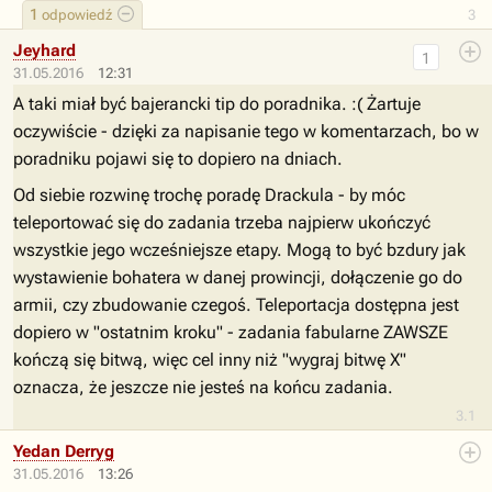
1
odpowiedź
3
Jeyhard
1
31.05.2016
12:31
A taki miał być bajerancki tip do poradnika. :( Żartuje
oczywiście - dzięki za napisanie tego w komentarzach, bo w
poradniku pojawi się to dopiero na dniach.
Od siebie rozwinę trochę poradę Drackula - by móc
teleportować się do zadania trzeba najpierw ukończyć
wszystkie jego wcześniejsze etapy. Mogą to być bzdury jak
wystawienie bohatera w danej prowincji, dołączenie go do
armii, czy zbudowanie czegoś. Teleportacja dostępna jest
dopiero w "ostatnim kroku" - zadania fabularne ZAWSZE
kończą się bitwą, więc cel inny niż "wygraj bitwę X"
oznacza, że jeszcze nie jesteś na końcu zadania.
3.1
Yedan Derryg
31.05.2016
13:26