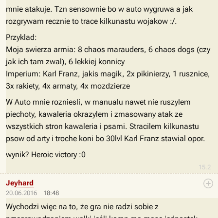
mnie atakuje. Tzn sensownie bo w auto wygruwa a jak
rozgrywam recznie to trace kilkunastu wojakow :/.
Przyklad:
Moja swierza armia: 8 chaos marauders, 6 chaos dogs (czy
jak ich tam zwal), 6 lekkiej konnicy
Imperium: Karl Franz, jakis magik, 2x pikinierzy, 1 rusznice,
3x rakiety, 4x armaty, 4x mozdzierze
W Auto mnie rozniesli, w manualu nawet nie ruszylem
piechoty, kawaleria okrazylem i zmasowany atak ze
wszystkich stron kawaleria i psami. Stracilem kilkunastu
psow od arty i troche koni bo 30lvl Karl Franz stawial opor.
wynik? Heroic victory :0
15.2
Jeyhard
20.06.2016
18:48
Wychodzi więc na to, że gra nie radzi sobie z