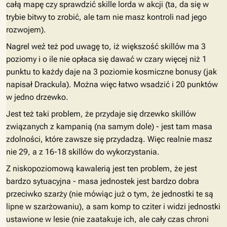
całą mapę czy sprawdzić skille lorda w akcji (ta, da się w
trybie bitwy to zrobić, ale tam nie masz kontroli nad jego
rozwojem).
Nagrel weź też pod uwagę to, iż większość skillów ma 3
poziomy i o ile nie opłaca się dawać w czary więcej niż 1
punktu to każdy daje na 3 poziomie kosmiczne bonusy (jak
napisał Drackula). Można więc łatwo wsadzić i 20 punktów
w jedno drzewko.
Jest też taki problem, że przydaje się drzewko skillów
związanych z kampanią (na samym dole) - jest tam masa
zdolności, które zawsze się przydadzą. Więc realnie masz
nie 29, a z 16-18 skillów do wykorzystania.
Z niskopoziomową kawalerią jest ten problem, że jest
bardzo sytuacyjna - masa jednostek jest bardzo dobra
przeciwko szarży (nie mówiąc już o tym, że jednostki te są
lipne w szarżowaniu), a sam komp to cziter i widzi jednostki
ustawione w lesie (nie zaatakuje ich, ale cały czas chroni