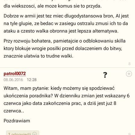
dla wiekszosci, ale moze komus sie to przyda.
Dobrze w armii jest tez miec dlugodystansowa bron, AI jest
na tyle glupie, ze bedac w zasiegu ostrzalu zmusi ich to da
ataku a czesto walka obronna jest lepsza alternatywa.
Przy rozwoju bohatera, pamietajcie o odblokowaniu skilla
ktory blokuje wrogie posilki przed dolaczeniem do bitwy,
znacznie ulatwia to trudne walki.
8
❓
patrol0072
08.06.2016
12:28
Witam, mam pytanie: kiedy możemy się spodziewać
ukończenia poradnika? W dzienniku zmian jest wskazany 6
czerwca jako data zakończenia prac, a dziś jest już 8
czerwca..
Pozdrawiam
1
odpowiedź
9