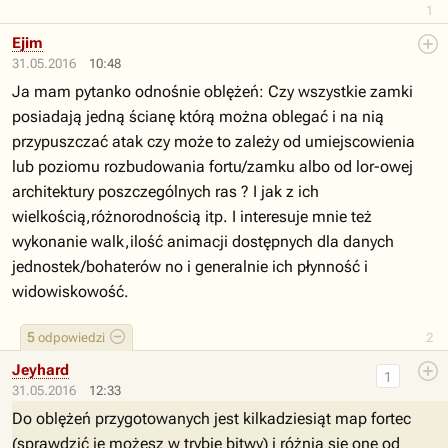
1
Ejim
31.05.2016
10:48
Ja mam pytanko odnośnie oblężeń: Czy wszystkie zamki
posiadają jedną ścianę którą można oblegać i na nią
przypuszczać atak czy może to zależy od umiejscowienia
lub poziomu rozbudowania fortu/zamku albo od lor-owej
architektury poszczególnych ras ? I jak z ich
wielkością,różnorodnością itp. I interesuje mnie też
wykonanie walk,ilość animacji dostępnych dla danych
jednostek/bohaterów no i generalnie ich płynność i
widowiskowość.
5
odpowiedzi
2
Jeyhard
1
31.05.2016
12:33
Do oblężeń przygotowanych jest kilkadziesiąt map fortec
(sprawdzić je możesz w trybie bitwy) i różnią się one od