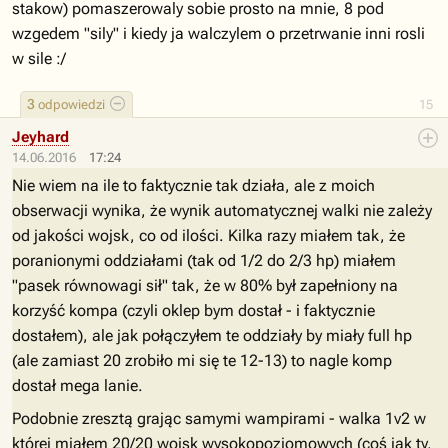
stakow) pomaszerowaly sobie prosto na mnie, 8 pod
wzgedem "sily" i kiedy ja walczylem o przetrwanie inni rosli
w sile :/
3
odpowiedzi
15
Jeyhard
14.06.2016
17:24
Nie wiem na ile to faktycznie tak działa, ale z moich
obserwacji wynika, że wynik automatycznej walki nie zależy
od jakości wojsk, co od ilości. Kilka razy miałem tak, że
poranionymi oddziałami (tak od 1/2 do 2/3 hp) miałem
"pasek równowagi sił" tak, że w 80% był zapełniony na
korzyść kompa (czyli oklep bym dostał - i faktycznie
dostałem), ale jak połączyłem te oddziały by miały full hp
(ale zamiast 20 zrobiło mi się te 12-13) to nagle komp
dostał mega lanie.
Podobnie zresztą grając samymi wampirami - walka 1v2 w
której miałem 20/20 wojsk wysokopoziomowych (coś jak ty,