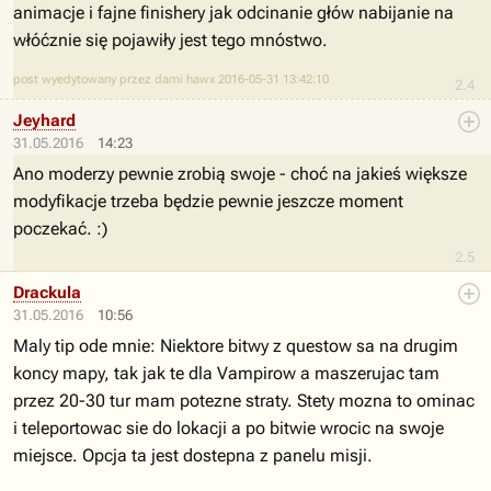
animacje i fajne finishery jak odcinanie głów nabijanie na
włóćznie się pojawiły jest tego mnóstwo.
post wyedytowany przez dami hawx 2016-05-31 13:42:10
2.4
Jeyhard
31.05.2016
14:23
Ano moderzy pewnie zrobią swoje - choć na jakieś większe
modyfikacje trzeba będzie pewnie jeszcze moment
poczekać. :)
2.5
Drackula
31.05.2016
10:56
Maly tip ode mnie: Niektore bitwy z questow sa na drugim
koncy mapy, tak jak te dla Vampirow a maszerujac tam
przez 20-30 tur mam potezne straty. Stety mozna to ominac
i teleportowac sie do lokacji a po bitwie wrocic na swoje
miejsce. Opcja ta jest dostepna z panelu misji.