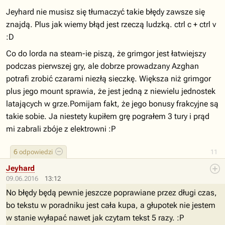
Jeyhard nie musisz się tłumaczyć takie błędy zawsze się
znajdą. Plus jak wiemy błąd jest rzeczą ludzką. ctrl c + ctrl v
:D
Co do lorda na steam-ie piszą, że grimgor jest łatwiejszy
podczas pierwszej gry, ale dobrze prowadzany Azghan
potrafi zrobić czarami niezłą sieczkę. Większa niż grimgor
plus jego mount sprawia, że jest jedną z niewielu jednostek
latających w grze.Pomijam fakt, że jego bonusy frakcyjne są
takie sobie. Ja niestety kupiłem grę pograłem 3 tury i prąd
mi zabrali zbóje z elektrowni :P
6
odpowiedzi
11
Jeyhard
09.06.2016
13:12
No błędy będą pewnie jeszcze poprawiane przez długi czas,
bo tekstu w poradniku jest cała kupa, a głupotek nie jestem
w stanie wyłapać nawet jak czytam tekst 5 razy. :P