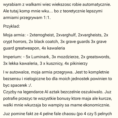
wyrabiam z walkami wiec wiekszosc robie automatycznie.
Ale tutaj komp mnie wku... bo z teoretycznie lepszymi
armiami przegrywam 1:1.
Przyklad:
Moja armia: - 2xterrogheist, 2xvarghulf, 2xvargheists, 2x
crypt horrors, 2x black coatch, 3x grave guards 3x grave
guard greatweapon, 4x kawaleria
Imperium: - 5x Luminark, 3x mozdzierze, 2x greatswords,
3x lekka kawaleria, 3 x kusznicy, 4x pikinierzy
I w autowalce, moja armia przegrywa. Jest to kompletnie
bezsensu i nielogiczne bo dla moich jednostek powinien to
byc spacerek :/.
Czyzby na legendarce AI aztak bezczelnie oszukiwalo. Juz
potrafie przezyc te wszystkie bonusy ktore maja ale kurcze,
walki mnie wkurzaja bo wampiry sa marne ekonomicznie.
Juz pomine fakt ze 4 pelne fale chaosu (po 4 czy 5 pelnych