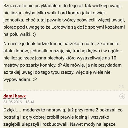
Szczerze to nie przykładałem do tego aż tak wielkiej uwagi,
nie licząc chyba tylko walk Lord kontra jakakolwiek
jednostka, choć tutaj pewnie twórcy poświęcili więcej uwagi,
biorąc pod uwagę to że Lordowie są dość sporymi kozakami
na polu walki. ;)
Na necie jednak ludzie trochę narzekają na to, że armie to
atak klonów, jednostki ruszają się trochę drętwo i w ogóle -
nie licząc rzecz jasna piechoty która wystrzeliwuje na 10
metrów po szarży konnicy. :P Ale mówię, ja nie przykładam
aż takiej uwagi do tego typu rzeczy, więc się wiele nie
wypowiadam. :P
2.3
dami hawx
31.05.2016
13:41
Dzięki.....moderzy to naprawią, już przy rome 2 pokazali co
potrafią i z gry dobrej zrobili prawie idelną i wszystko
zagłębili,ulepszyli i rozbudowali. Nawet mody na lepsze