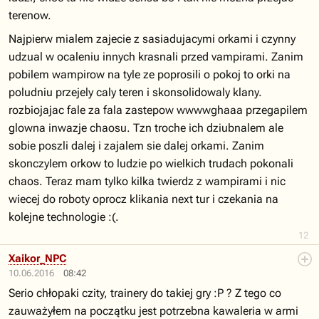
terenow.
Najpierw mialem zajecie z sasiadujacymi orkami i czynny
udzual w ocaleniu innych krasnali przed vampirami. Zanim
pobilem wampirow na tyle ze poprosili o pokoj to orki na
poludniu przejely caly teren i skonsolidowaly klany.
rozbiojajac fale za fala zastepow wwwwghaaa przegapilem
glowna inwazje chaosu. Tzn troche ich dziubnalem ale
sobie poszli dalej i zajalem sie dalej orkami. Zanim
skonczylem orkow to ludzie po wielkich trudach pokonali
chaos. Teraz mam tylko kilka twierdz z wampirami i nic
wiecej do roboty oprocz klikania next tur i czekania na
kolejne technologie :(.
12
Xaikor_NPC
10.06.2016
08:42
Serio chłopaki czity, trainery do takiej gry :P ? Z tego co
zauważyłem na początku jest potrzebna kawaleria w armi