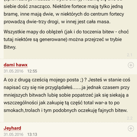
siebie dość znacząco. Niektóre fortece mają tylko jedną
bramę, inne mają dwie, w niektórych do centrum fortecy
prowadzą dwie-trzy drogi, w innej jest cała masa.
Wszystkie mapy do oblężeń (jak i do toczenia bitew - choć
tutaj niektóre są generowane) można przejrzeć w trybie
Bitwy.
2.1
dami hawx
31.05.2016
12:55
A co z drugą cześcią mojego posta ;) ? Jesteś w stanie coś
napisać czy się nie przyglądałeś......ja jednak czasem przy
mniejszych bitwach lubię sobie popatrzeć jak się siekają a
wszczególności jak zakupię tą część total war-a to po
smokach,trolach i tym podobnych oczekuję fajnych bitew.
2.2
Jeyhard
31.05.2016
13:13