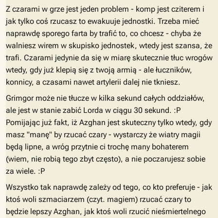
Z czarami w grze jest jeden problem - komp jest cziterem i
jak tylko coś rzucasz to ewakuuje jednostki. Trzeba mieć
naprawdę sporego farta by trafić to, co chcesz - chyba że
walniesz wirem w skupisko jednostek, wtedy jest szansa, że
trafi. Czarami jedynie da się w miarę skutecznie tłuc wrogów
wtedy, gdy już klepią się z twoją armią - ale łuczników,
konnicy, a czasami nawet artylerii dalej nie tkniesz.
Grimgor może nie tłucze w kilka sekund całych oddziałów,
ale jest w stanie zabić Lorda w ciągu 30 sekund. :P
Pomijając już fakt, iż Azghan jest skuteczny tylko wtedy, gdy
masz "manę" by rzucać czary - wystarczy że wiatry magii
będą lipne, a wróg przytnie ci trochę many bohaterem
(wiem, nie robią tego zbyt często), a nie poczarujesz sobie
za wiele. :P
Wszystko tak naprawdę zależy od tego, co kto preferuje - jak
ktoś woli szmaciarzem (czyt. magiem) rzucać czary to
będzie lepszy Azghan, jak ktoś woli rzucić nieśmiertelnego