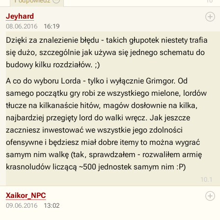
1
odpowiedź
10
Jeyhard
08.06.2016
16:19
Dzięki za znalezienie błędu - takich głupotek niestety trafia
się dużo, szczególnie jak używa się jednego schematu do
budowy kilku rozdziałów. ;)
A co do wyboru Lorda - tylko i wyłącznie Grimgor. Od
samego początku gry robi ze wszystkiego mielone, lordów
tłucze na kilkanaście hitów, magów dosłownie na kilka,
najbardziej przegięty lord do walki wręcz. Jak jeszcze
zaczniesz inwestować we wszystkie jego zdolności
ofensywne i będziesz miał dobre itemy to można wygrać
samym nim walkę (tak, sprawdzałem - rozwaliłem armię
krasnoludów liczącą ~500 jednostek samym nim :P)
10.1
Xaikor_NPC
09.06.2016
13:02