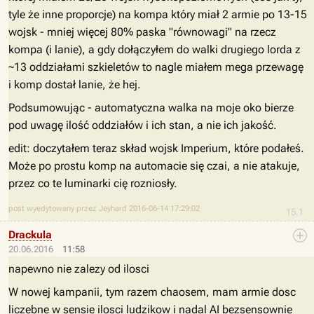
tyle że inne proporcje) na kompa który miał 2 armie po 13-15
wojsk - mniej więcej 80% paska "równowagi" na rzecz
kompa (i lanie), a gdy dołączyłem do walki drugiego lorda z
~13 oddziałami szkieletów to nagle miałem mega przewagę
i komp dostał lanie, że hej.
Podsumowując - automatyczna walka na moje oko bierze
pod uwagę ilość oddziałów i ich stan, a nie ich jakość.
edit: doczytałem teraz skład wojsk Imperium, które podałeś.
Może po prostu komp na automacie się czai, a nie atakuje,
przez co te luminarki cię rozniosły.
post wyedytowany przez Jeyhard 2016-06-14 17:29:02
15.1
Drackula
20.06.2016
11:58
napewno nie zalezy od ilosci
W nowej kampanii, tym razem chaosem, mam armie dosc
liczebne w sensie ilosci ludzikow i nadal AI bezsensownie