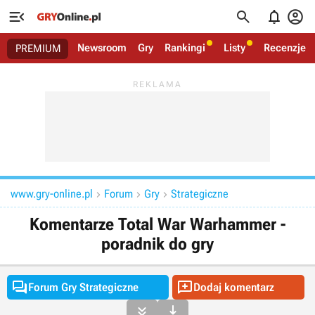




Newsroom
Gry
Rankingi
Listy
Recenzje
PREMIUM
www.gry-online.pl
Forum
Gry
Strategiczne



Komentarze Total War Warhammer -
poradnik do gry


Forum Gry Strategiczne
Dodaj komentarz

