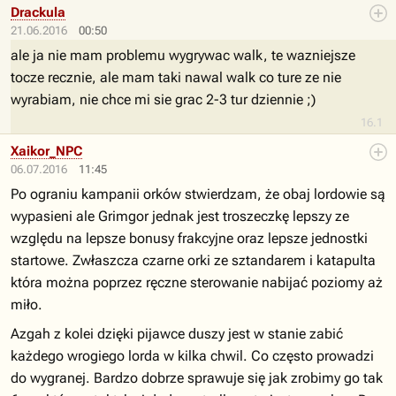
Drackula
21.06.2016
00:50
ale ja nie mam problemu wygrywac walk, te wazniejsze
tocze recznie, ale mam taki nawal walk co ture ze nie
wyrabiam, nie chce mi sie grac 2-3 tur dziennie ;)
16.1
Xaikor_NPC
06.07.2016
11:45
Po ograniu kampanii orków stwierdzam, że obaj lordowie są
wypasieni ale Grimgor jednak jest troszeczkę lepszy ze
względu na lepsze bonusy frakcyjne oraz lepsze jednostki
startowe. Zwłaszcza czarne orki ze sztandarem i katapulta
która można poprzez ręczne sterowanie nabijać poziomy aż
miło.
Azgah z kolei dzięki pijawce duszy jest w stanie zabić
każdego wrogiego lorda w kilka chwil. Co często prowadzi
do wygranej. Bardzo dobrze sprawuje się jak zrobimy go tak