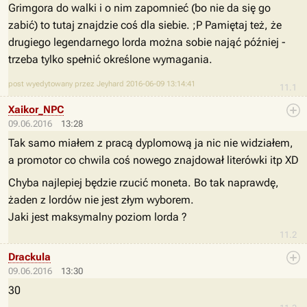
Grimgora do walki i o nim zapomnieć (bo nie da się go
zabić) to tutaj znajdzie coś dla siebie. ;P Pamiętaj też, że
drugiego legendarnego lorda można sobie nająć później -
trzeba tylko spełnić określone wymagania.
post wyedytowany przez Jeyhard 2016-06-09 13:14:41
11.1
Xaikor_NPC
09.06.2016
13:28
Tak samo miałem z pracą dyplomową ja nic nie widziałem,
a promotor co chwila coś nowego znajdował literówki itp XD
Chyba najlepiej będzie rzucić moneta. Bo tak naprawdę,
żaden z lordów nie jest złym wyborem.
Jaki jest maksymalny poziom lorda ?
11.2
Drackula
09.06.2016
13:30
30