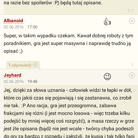
na razie bez spoilerów :P) będą tutaj opisane.
6.1
👍
Albanoid
02.06.2016
17:00
Super, w takim wypadku czekam. Kawał dobrej roboty z tym
poradnikiem, gra jest super masywna i naprawdę trudno ją
opisać ;)
1
odpowiedź
7
😉
Jeyhard
02.06.2016
19:48
Jej, dzięki za słowa uznania - człowiek widzi te łapki w dół,
które co jakiś czas się pojawiają i się zastanawia, co zrobił
nie tak. :P Ano racja, gra jest przeogromna, zabawa
frakcjami się różni (i jest mocno losowa - więc trzeba kilku
podejść by mniej więcej coś rozgryźć), a masa rzeczy w grze
jest źle opisana (bądź nie jest wcale - twórcy chyba podeszli
do gry za bardzo z rozpędu i założyli, że kupią i tak tylko fani