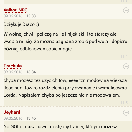
11.3
Xaikor_NPC
09.06.2016
13:33
Dziękuje Draco :)
W wolnej chwili policzę na ile linijek skilli to starczy ale
wydaje mi się, że można azghana zrobić pod woja i dopiero
później odblokować sobie magie.
11.4
Drackula
09.06.2016
13:34
chyba mozesz tez uzyc chitow, eeee tzn modow na wieksza
ilosc punktow ro rozdzielenia przy awanasie i wymaksowac
Lorda. Napisalem chyba bo jeszcze nic nie modowalem.
11.5
Jeyhard
09.06.2016
13:46
Na GOLu masz nawet dostępny trainer, którym możesz