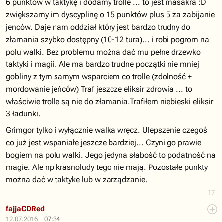
6 punktów w taktykę i dodamy trolle ... to jest masakra :D
zwiększamy im dyscyplinę o 15 punktów plus 5 za zabijanie
jenców. Daje nam oddział który jest bardzo trudny do
złamania szybko dostępny (10-12 tura)... i robi pogrom na
polu walki. Bez problemu można dać mu pełne drzewko
taktyki i magii. Ale ma bardzo trudne początki nie mniej
gobliny z tym samym wsparciem co trolle (zdolność +
mordowanie jeńców) Traf jeszcze eliksir zdrowia ... to
właściwie trolle są nie do złamania.Trafiłem niebieski eliksir
3 ładunki.
Grimgor tylko i wyłącznie walka wręcz. Ulepszenie czegoś
co już jest wspaniałe jeszcze bardziej... Czyni go prawie
bogiem na polu walki. Jego jedyna słabość to podatność na
magie. Ale np krasnoludy tego nie mają. Pozostałe punkty
można dać w taktyke lub w zarządzanie.
17
fajjaCDRed
12.07.2016
07:34