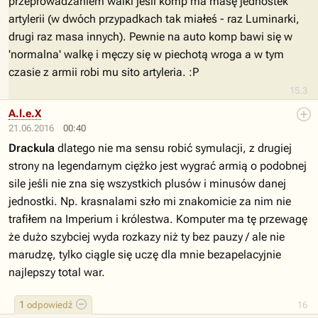
przeprowadzaniem walki jeśli komp ma masę jednostek
artylerii (w dwóch przypadkach tak miałeś - raz Luminarki,
drugi raz masa innych). Pewnie na auto komp bawi się w
'normalna' walkę i męczy się w piechotą wroga a w tym
czasie z armii robi mu sito artyleria. :P
15.3
A.l.e.X
21.06.2016
00:40
Drackula
dlatego nie ma sensu robić symulacji, z drugiej
strony na legendarnym ciężko jest wygrać armią o podobnej
sile jeśli nie zna się wszystkich plusów i minusów danej
jednostki. Np. krasnalami szło mi znakomicie za nim nie
trafiłem na Imperium i królestwa. Komputer ma tę przewagę
że dużo szybciej wyda rozkazy niż ty bez pauzy / ale nie
marudzę, tylko ciągle się uczę dla mnie bezapelacyjnie
najlepszy total war.
1
odpowiedź
16