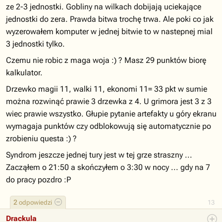
ze 2-3 jednostki. Gobliny na wilkach dobijają uciekające
jednostki do zera. Prawda bitwa trochę trwa. Ale poki co jak
wyzerowałem komputer w jednej bitwie to w nastepnej mial
3 jednostki tylko.
Czemu nie robic z maga woja :) ? Masz 29 punktów biorę
kalkulator.
Drzewko magii 11, walki 11, ekonomi 11= 33 pkt w sumie
można rozwinąć prawie 3 drzewka z 4. U grimora jest 3 z 3
wiec prawie wszystko. Głupie pytanie artefakty u góry ekranu
wymagaja punktów czy odblokowują się automatycznie po
zrobieniu questa :) ?
Syndrom jeszcze jednej tury jest w tej grze straszny ...
Zacząłem o 21:50 a skończyłem o 3:30 w nocy ... gdy na 7
do pracy pozdro :P
2
odpowiedzi
13
Drackula