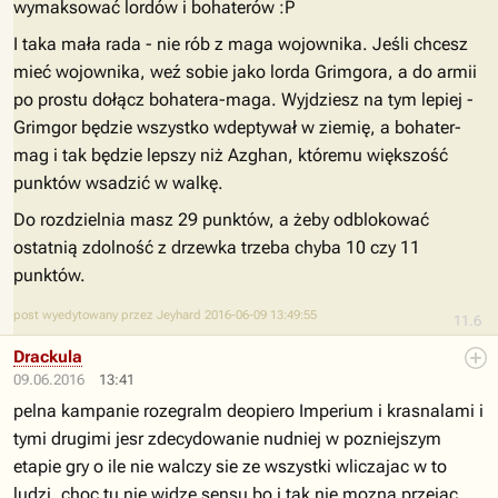
wymaksować lordów i bohaterów :P
I taka mała rada - nie rób z maga wojownika. Jeśli chcesz
mieć wojownika, weź sobie jako lorda Grimgora, a do armii
po prostu dołącz bohatera-maga. Wyjdziesz na tym lepiej -
Grimgor będzie wszystko wdeptywał w ziemię, a bohater-
mag i tak będzie lepszy niż Azghan, któremu większość
punktów wsadzić w walkę.
Do rozdzielnia masz 29 punktów, a żeby odblokować
ostatnią zdolność z drzewka trzeba chyba 10 czy 11
punktów.
post wyedytowany przez Jeyhard 2016-06-09 13:49:55
11.6
Drackula
09.06.2016
13:41
pelna kampanie rozegralm deopiero Imperium i krasnalami i
tymi drugimi jesr zdecydowanie nudniej w pozniejszym
etapie gry o ile nie walczy sie ze wszystki wliczajac w to
ludzi, choc tu nie widze sensu bo i tak nie mozna przejac