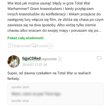
Wie ktoś jak można usunąć błędy w grze Total War
Warhammer? Gram krasnoludami i kiedy przyłączam
innych krasnoludów do konfederacji i klikam przejście do
następnej tury włącza się film, że zbliża się chaos po czym
zawiesza się na dwa sposoby. Albo widzę tylko ziemie
chaosu albo wracam do swojej mapy i poruszam się po
niej ale nie mam możliwości przejścia do kolejnej rundy
Pokaż całą wiadomość
ponieważ nie zamknąłem wydarzeń, których się nie da



Odpowiedz
Forum
zamknąć. Wyświetla się wykrzyknik na ikonce wydarzeń
ale nie da się ich aktywować. Sprawdziłem metodą prób i

błędów co powoduje zawieszenie. Kiedy nie przyłączam
fajjaCDRed
Legionista
3
krasnali do konfederacji nie włącza się chaos i mogę
2016-07-12 07:34
swobodnie grać. Prędzej czy później podbiję ziemie, które
Super, od dawna czekałem na Total War w realiach
wymuszą na chaosie atak i znów wrócę do punktu wyjścia
fantasy.
:/ Z góry dziękuję za podpowiedzi.
spoiler start
Wiem, wiem że jest Third Age
spoiler stop