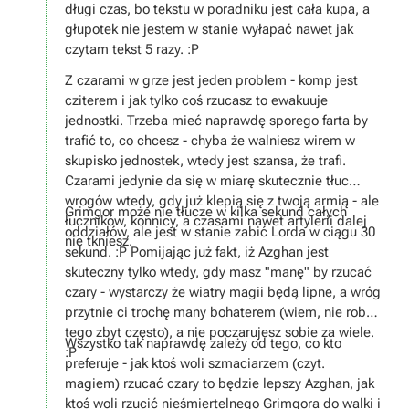
długi czas, bo tekstu w poradniku jest cała kupa, a
głupotek nie jestem w stanie wyłapać nawet jak
czytam tekst 5 razy. :P
Z czarami w grze jest jeden problem - komp jest
cziterem i jak tylko coś rzucasz to ewakuuje
jednostki. Trzeba mieć naprawdę sporego farta by
trafić to, co chcesz - chyba że walniesz wirem w
skupisko jednostek, wtedy jest szansa, że trafi.
Czarami jedynie da się w miarę skutecznie tłuc
wrogów wtedy, gdy już klepią się z twoją armią - ale
Grimgor może nie tłucze w kilka sekund całych
łuczników, konnicy, a czasami nawet artylerii dalej
oddziałów, ale jest w stanie zabić Lorda w ciągu 30
nie tkniesz.
sekund. :P Pomijając już fakt, iż Azghan jest
skuteczny tylko wtedy, gdy masz "manę" by rzucać
czary - wystarczy że wiatry magii będą lipne, a wróg
przytnie ci trochę many bohaterem (wiem, nie robią
tego zbyt często), a nie poczarujesz sobie za wiele.
Wszystko tak naprawdę zależy od tego, co kto
:P
preferuje - jak ktoś woli szmaciarzem (czyt.
magiem) rzucać czary to będzie lepszy Azghan, jak
ktoś woli rzucić nieśmiertelnego Grimgora do walki i