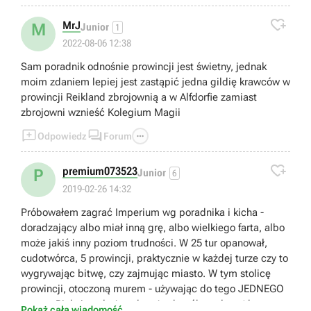

MrJ
M
Junior
1
2022-08-06 12:38
Sam poradnik odnośnie prowincji jest świetny, jednak
moim zdaniem lepiej jest zastąpić jedna gildię krawców w
prowincji Reikland zbrojownią a w Alfdorfie zamiast
zbrojowni wznieść Kolegium Magii



Odpowiedz
Forum

premium073523
P
Junior
6
2019-02-26 14:32
Próbowałem zagrać Imperium wg poradnika i kicha -
doradzający albo miał inną grę, albo wielkiego farta, albo
może jakiś inny poziom trudności. W 25 tur opanował,
cudotwórca, 5 prowincji, praktycznie w każdej turze czy to
wygrywając bitwę, czy zajmując miasto. W tym stolicę
prowincji, otoczoną murem - używając do tego JEDNEGO
tarana. Pięknie, tyle że gdy też tak próbowałem (dwoma
Pokaż całą wiadomość