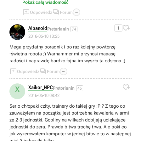
Pokaż całą wiadomość



Odpowiedz
Forum

Albanoid
1
Pretorianin
74
2016-06-10 13:25
Mega przydatny poradnik i po raz kolejny powtórzę
-świetna robota ;) Warhammer mi przynosi maaasę
radości i naprawdę bardzo fajna im wyszła ta odsłona ;)



Odpowiedz
Forum

Xaikor_NPC
X
Pretorianin
46
2016-06-10 08:42
Serio chłopaki czity, trainery do takiej gry :P ? Z tego co
zauważyłem na początku jest potrzebna kawaleria w armi
ze 2-3 jednostki. Gobliny na wilkach dobijają uciekające
jednostki do zera. Prawda bitwa trochę trwa. Ale poki co
jak wyzerowałem komputer w jednej bitwie to w nastepnej
mial 3 jednostki tylko.