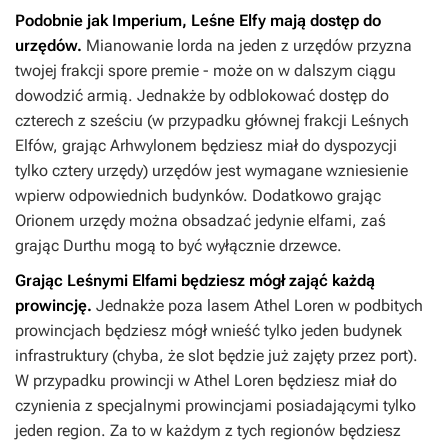
Podobnie jak Imperium, Leśne Elfy mają dostęp do
urzędów.
Mianowanie lorda na jeden z urzędów przyzna
twojej frakcji spore premie - może on w dalszym ciągu
dowodzić armią. Jednakże by odblokować dostęp do
czterech z sześciu (w przypadku głównej frakcji Leśnych
Elfów, grając Arhwylonem będziesz miał do dyspozycji
tylko cztery urzędy) urzędów jest wymagane wzniesienie
wpierw odpowiednich budynków. Dodatkowo grając
Orionem urzędy można obsadzać jedynie elfami, zaś
grając Durthu mogą to być wyłącznie drzewce.
Grając Leśnymi Elfami będziesz mógł zająć każdą
prowincję.
Jednakże poza lasem Athel Loren w podbitych
prowincjach będziesz mógł wnieść tylko jeden budynek
infrastruktury (chyba, że slot będzie już zajęty przez port).
W przypadku prowincji w Athel Loren będziesz miał do
czynienia z specjalnymi prowincjami posiadającymi tylko
jeden region. Za to w każdym z tych regionów będziesz