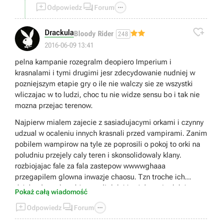



Odpowiedz
Forum

Drackula
Bloody Rider
248
2016-06-09 13:41
pelna kampanie rozegralm deopiero Imperium i
krasnalami i tymi drugimi jesr zdecydowanie nudniej w
pozniejszym etapie gry o ile nie walczy sie ze wszystki
wliczajac w to ludzi, choc tu nie widze sensu bo i tak nie
mozna przejac terenow.
Najpierw mialem zajecie z sasiadujacymi orkami i czynny
udzual w ocaleniu innych krasnali przed vampirami. Zanim
pobilem wampirow na tyle ze poprosili o pokoj to orki na
poludniu przejely caly teren i skonsolidowaly klany.
rozbiojajac fale za fala zastepow wwwwghaaa
przegapilem glowna inwazje chaosu. Tzn troche ich
dziubnalem ale sobie poszli dalej i zajalem sie dalej
Pokaż całą wiadomość
orkami. Zanim skonczylem orkow to ludzie po wielkich



Odpowiedz
Forum
trudach pokonali chaos. Teraz mam tylko kilka twierdz z
wampirami i nic wiecej do roboty oprocz klikania next tur i