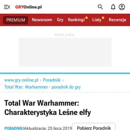




Newsroom
Gry
Rankingi
Listy
Recenzje
PREMIUM
www.gry-online.pl
Poradniki


Total War: Warhammer - poradnik do gry
Total War Warhammer:
Charakterystyka Leśne elfy
Pobierz Poradnik
PORADNIKI
Aktualizacja:
25 lipca 2019