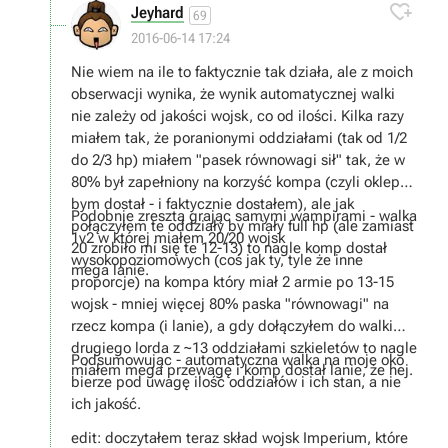

Jeyhard
69
2016-06-14 17:24
Nie wiem na ile to faktycznie tak działa, ale z moich
obserwacji wynika, że wynik automatycznej walki
nie zależy od jakości wojsk, co od ilości. Kilka razy
miałem tak, że poranionymi oddziałami (tak od 1/2
do 2/3 hp) miałem "pasek równowagi sił" tak, że w
80% był zapełniony na korzyść kompa (czyli oklep
bym dostał - i faktycznie dostałem), ale jak
Podobnie zresztą grając samymi wampirami - walka
połączyłem te oddziały by miały full hp (ale zamiast
1v2 w której miałem 20/20 wojsk
20 zrobiło mi się te 12-13) to nagle komp dostał
wysokopoziomowych (coś jak ty, tyle że inne
mega lanie.
proporcje) na kompa który miał 2 armie po 13-15
wojsk - mniej więcej 80% paska "równowagi" na
rzecz kompa (i lanie), a gdy dołączyłem do walki
drugiego lorda z ~13 oddziałami szkieletów to nagle
Podsumowując - automatyczna walka na moje oko
miałem mega przewagę i komp dostał lanie, że hej.
bierze pod uwagę ilość oddziałów i ich stan, a nie
ich jakość.
edit: doczytałem teraz skład wojsk Imperium, które