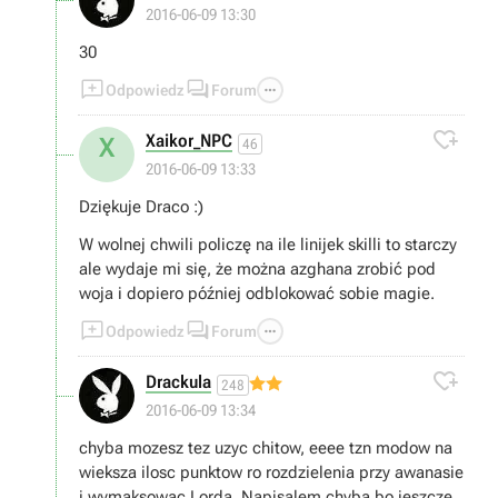
2016-06-09 13:30
30



Odpowiedz
Forum

Xaikor_NPC
X
46
2016-06-09 13:33
Dziękuje Draco :)
W wolnej chwili policzę na ile linijek skilli to starczy
ale wydaje mi się, że można azghana zrobić pod
woja i dopiero później odblokować sobie magie.



Odpowiedz
Forum

Drackula
248
2016-06-09 13:34
chyba mozesz tez uzyc chitow, eeee tzn modow na
wieksza ilosc punktow ro rozdzielenia przy awanasie
i wymaksowac Lorda. Napisalem chyba bo jeszcze