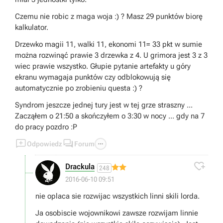
Czemu nie robic z maga woja :) ? Masz 29 punktów biorę
kalkulator.
Drzewko magii 11, walki 11, ekonomi 11= 33 pkt w sumie
można rozwinąć prawie 3 drzewka z 4. U grimora jest 3 z 3
wiec prawie wszystko. Głupie pytanie artefakty u góry
ekranu wymagaja punktów czy odblokowują się
automatycznie po zrobieniu questa :) ?
Syndrom jeszcze jednej tury jest w tej grze straszny ...
Zacząłem o 21:50 a skończyłem o 3:30 w nocy ... gdy na 7
do pracy pozdro :P



Odpowiedz
Forum

Drackula
248
2016-06-10 09:51
nie oplaca sie rozwijac wszystkich linni skili lorda.
Ja osobiscie wojownikowi zawsze rozwijam linnie