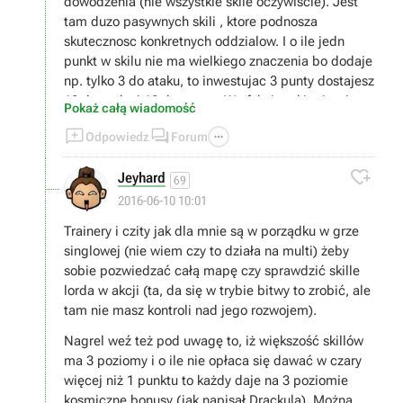
dowodzenia (nie wszystkie skile oczywiscie). Jest
tam duzo pasywnych skili , ktore podnosza
skutecznosc konkretnych oddzialow. I o ile jedn
punkt w skilu nie ma wielkiego znaczenia bo dodaje
np. tylko 3 do ataku, to inwestujac 3 punty dostajesz
12 do ataku i 12 do szarzy. W efekcie takim iperium
Pokaż całą wiadomość
masz greatswordsmanow - rzeznikow.



Odpowiedz
Forum
Osobiscie uwazam ze poza Vampirami, magia jest
malo skuteczna, a u Vampirow to tez glownie czary

Jeyhard
nekromanckie.
69
2016-06-10 10:01
Trainery i czity jak dla mnie są w porządku w grze
singlowej (nie wiem czy to działa na multi) żeby
sobie pozwiedzać całą mapę czy sprawdzić skille
lorda w akcji (ta, da się w trybie bitwy to zrobić, ale
tam nie masz kontroli nad jego rozwojem).
Nagrel weź też pod uwagę to, iż większość skillów
ma 3 poziomy i o ile nie opłaca się dawać w czary
więcej niż 1 punktu to każdy daje na 3 poziomie
kosmiczne bonusy (jak napisał Drackula). Można