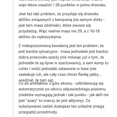
więc łatwo wsadzić i 20 punktów w jedno drzewko.
Jest też taki problem, że przydaje się drzewko
skillów związanych z kampanią (na samym dole) -
jest tam masa zdolności, które zawsze się
przydadzą. Więc realnie masz nie 29, a z 16-18
skillów do wykorzystania.
Z niskopoziomową kawalerią jest ten problem, że
jest bardzo sytuacyjna - masa jednostek jest bardzo
dobra przeciwko szarży (nie mówiąc już o tym, że
jednostki te są lipne w szarżowaniu), a sam komp to
cziter i widzi jednostki ustawione w lesie (nie
zaatakuje ich, ale cały czas chroni flankę jakby
wiedział, że tam są).
Co do artefaktów u góry ekranu - odblokowują się
automatycznie po wbiciu odpowiedniego poziomu
(niektóre wymagają jednak i tak punktu - jak skill nie
jest "szary" to znaczy że jest aktywny). Za
wykonywanie zadań dostajesz też unikalne (mega
przegięte) przedmioty.