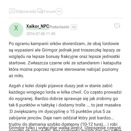



Odpowiedz
Forum

Xaikor_NPC
X
Pretorianin
46
2016-07-06 11:45
Po ograniu kampanii orków stwierdzam, że obaj lordowie
są wypasieni ale Grimgor jednak jest troszeczkę lepszy ze
względu na lepsze bonusy frakcyjne oraz lepsze jednostki
startowe. Zwłaszcza czarne orki ze sztandarem i katapulta
która można poprzez ręczne sterowanie nabijać poziomy
aż miło.
Azgah z kolei dzięki pijawce duszy jest w stanie zabić
każdego wrogiego lorda w kilka chwil. Co często prowadzi
do wygranej. Bardzo dobrze sprawuje się jak zrobimy go
tak 6 punktów w taktykę i dodamy trolle ... to jest masakra
:D zwiększamy im dyscyplinę o 15 punktów plus 5 za
zabijanie jenców. Daje nam oddział który jest bardzo
trudny do złamania szybko dostępny (10-12 tura)... i robi
Grimgor tylko i wyłącznie walka wręcz. Ulepszenie czegoś
pogrom na polu walki. Bez problemu można dać mu pełne