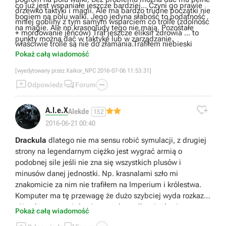
co już jest wspaniałe jeszcze bardziej... Czyni go prawie
drzewko taktyki i magii. Ale ma bardzo trudne początki nie
bogiem na polu walki. Jego jedyna słabość to podatność
mniej gobliny z tym samym wsparciem co trolle (zdolność
na magie. Ale np krasnoludy tego nie mają. Pozostałe
+ mordowanie jeńców) Traf jeszcze eliksir zdrowia ... to
punkty można dać w taktyke lub w zarządzanie.
właściwie trolle są nie do złamania.Trafiłem niebieski
Pokaż całą wiadomość
eliksir 3 ładunki.
[wyedytowany przez Xaikor_NPC 2016-07-06 11:53:31]



Odpowiedz
Forum

A.l.e.X
Alekde
152
2016-06-21 00:40
Drackula
dlatego nie ma sensu robić symulacji, z drugiej
strony na legendarnym ciężko jest wygrać armią o
podobnej sile jeśli nie zna się wszystkich plusów i
minusów danej jednostki. Np. krasnalami szło mi
znakomicie za nim nie trafiłem na Imperium i królestwa.
Komputer ma tę przewagę że dużo szybciej wyda rozkazy
niż ty bez pauzy / ale nie marudzę, tylko ciągle się uczę
Pokaż całą wiadomość
dla mnie bezapelacyjnie najlepszy total war.