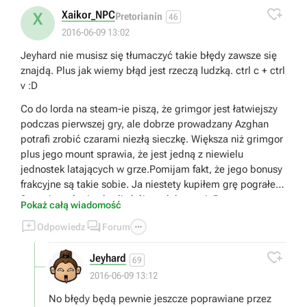

czekania na kolejne technologie :(.
Xaikor_NPC
X
Pretorianin
46
2016-06-09 13:02
Jeyhard nie musisz się tłumaczyć takie błędy zawsze się
znajdą. Plus jak wiemy błąd jest rzeczą ludzką. ctrl c + ctrl
v :D
Co do lorda na steam-ie piszą, że grimgor jest łatwiejszy
podczas pierwszej gry, ale dobrze prowadzany Azghan
potrafi zrobić czarami niezłą sieczkę. Większa niż grimgor
plus jego mount sprawia, że jest jedną z niewielu
jednostek latających w grze.Pomijam fakt, że jego bonusy
frakcyjne są takie sobie. Ja niestety kupiłem grę pograłem
3 tury i prąd mi zabrali zbóje z elektrowni :P
Pokaż całą wiadomość



Odpowiedz
Forum

Jeyhard
69
2016-06-09 13:12
No błędy będą pewnie jeszcze poprawiane przez