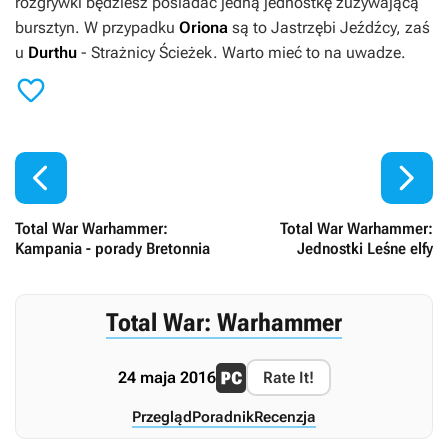
rozgrywki będziesz posiadać jedną jednostkę zużywającą
bursztyn. W przypadku
Oriona
są to Jastrzębi Jeźdźcy, zaś
u
Durthu
- Strażnicy Ścieżek. Warto mieć to na uwadze.



Total War Warhammer:
Total War Warhammer:
Kampania - porady Bretonnia
Jednostki Leśne elfy
Total War: Warhammer
24 maja 2016
Rate It!
Przegląd
Poradnik
Recenzja