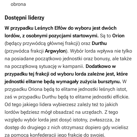
obrona
Dostępni liderzy
W przypadku Leśnych Elfów do wyboru jest dwóch
lordów, z osobnymi pozycjami startowymi.
Są to
Orion
(będący przywódcą głównej frakcji) oraz
Durthu
(przywódca frakcji
Argwylon
). Wybór lorda wpływa nie tylko
na posiadane początkowo jednostki oraz bonusy, ale także
na początkową sytuację w kampanii.
Dodatkowo w
przypadku tej frakcji od wyboru lorda zależne jest, które
jednostki elitarne będą wymagały zużycia bursztynu.
W
przypadku Oriona będą to elitarne jednostki leśnych istot,
zaś w przypadku Durthu będą to elitarne jednostki elfickie.
Od tego jakiego lidera wybierzesz zależy też to jakich
lordów będziesz mógł obsadzać na urzędach. Z tego
względu wybór lorda jest dosyć istotny, zwłaszcza, że
dostęp do drugiego z nich otrzymasz dopiero gdy wcielisz
za pomocą konfederacji jego frakcję do swojej.