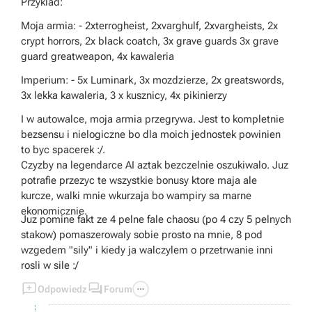
Przyklad:
Moja armia: - 2xterrogheist, 2xvarghulf, 2xvargheists, 2x
crypt horrors, 2x black coatch, 3x grave guards 3x grave
guard greatweapon, 4x kawaleria
Imperium: - 5x Luminark, 3x mozdzierze, 2x greatswords,
3x lekka kawaleria, 3 x kusznicy, 4x pikinierzy
I w autowalce, moja armia przegrywa. Jest to kompletnie
bezsensu i nielogiczne bo dla moich jednostek powinien
to byc spacerek :/.
Czyzby na legendarce AI aztak bezczelnie oszukiwalo. Juz
potrafie przezyc te wszystkie bonusy ktore maja ale
kurcze, walki mnie wkurzaja bo wampiry sa marne
ekonomicznie.
Juz pomine fakt ze 4 pelne fale chaosu (po 4 czy 5 pelnych
stakow) pomaszerowaly sobie prosto na mnie, 8 pod
wzgedem "sily" i kiedy ja walczylem o przetrwanie inni
rosli w sile :/



Odpowiedz
Forum