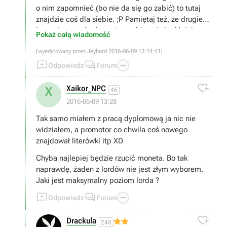
o nim zapomnieć (bo nie da się go zabić) to tutaj
znajdzie coś dla siebie. ;P Pamiętaj też, że drugiego
legendarnego lorda można sobie nająć później -
Pokaż całą wiadomość
trzeba tylko spełnić określone wymagania.
[wyedytowany przez Jeyhard 2016-06-09 13:14:41]



Odpowiedz
Forum

Xaikor_NPC
X
46
2016-06-09 13:28
Tak samo miałem z pracą dyplomową ja nic nie
widziałem, a promotor co chwila coś nowego
znajdował literówki itp XD
Chyba najlepiej będzie rzucić moneta. Bo tak
naprawdę, żaden z lordów nie jest złym wyborem.
Jaki jest maksymalny poziom lorda ?



Odpowiedz
Forum

Drackula
248