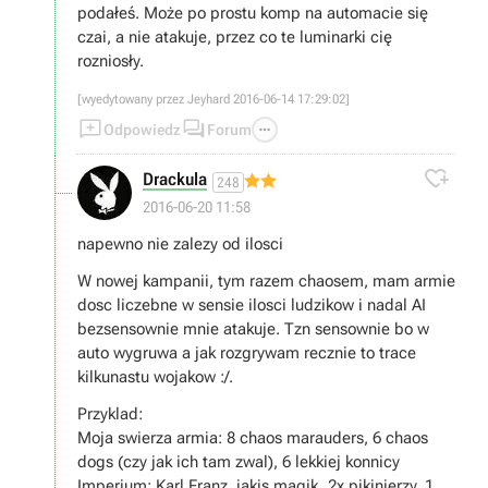
podałeś. Może po prostu komp na automacie się
czai, a nie atakuje, przez co te luminarki cię
rozniosły.
[wyedytowany przez Jeyhard 2016-06-14 17:29:02]



Odpowiedz
Forum

Drackula
248
2016-06-20 11:58
napewno nie zalezy od ilosci
W nowej kampanii, tym razem chaosem, mam armie
dosc liczebne w sensie ilosci ludzikow i nadal AI
bezsensownie mnie atakuje. Tzn sensownie bo w
auto wygruwa a jak rozgrywam recznie to trace
kilkunastu wojakow :/.
Przyklad:
Moja swierza armia: 8 chaos marauders, 6 chaos
dogs (czy jak ich tam zwal), 6 lekkiej konnicy
Imperium: Karl Franz, jakis magik, 2x pikinierzy, 1