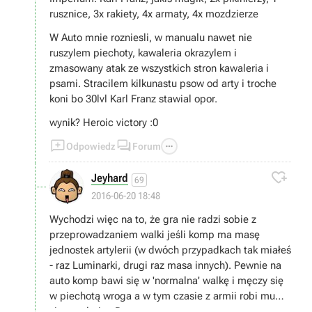
rusznice, 3x rakiety, 4x armaty, 4x mozdzierze
W Auto mnie rozniesli, w manualu nawet nie
ruszylem piechoty, kawaleria okrazylem i
zmasowany atak ze wszystkich stron kawaleria i
psami. Stracilem kilkunastu psow od arty i troche
koni bo 30lvl Karl Franz stawial opor.
wynik? Heroic victory :0



Odpowiedz
Forum

Jeyhard
69
2016-06-20 18:48
Wychodzi więc na to, że gra nie radzi sobie z
przeprowadzaniem walki jeśli komp ma masę
jednostek artylerii (w dwóch przypadkach tak miałeś
- raz Luminarki, drugi raz masa innych). Pewnie na
auto komp bawi się w 'normalna' walkę i męczy się
w piechotą wroga a w tym czasie z armii robi mu
sito artyleria. :P