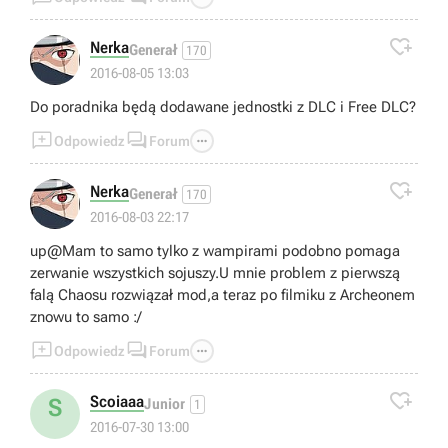

Nerka
Generał
170
2016-08-05 13:03
Do poradnika będą dodawane jednostki z DLC i Free DLC?



Odpowiedz
Forum

Nerka
Generał
170
2016-08-03 22:17
up@Mam to samo tylko z wampirami podobno pomaga
zerwanie wszystkich sojuszy.U mnie problem z pierwszą
falą Chaosu rozwiązał mod,a teraz po filmiku z Archeonem
znowu to samo :/



Odpowiedz
Forum

Scoiaaa
S
Junior
1
2016-07-30 13:00