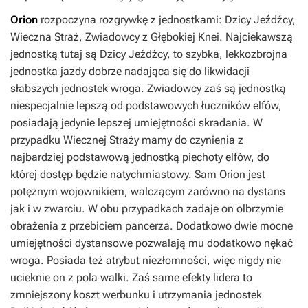
Orion
rozpoczyna rozgrywkę z jednostkami: Dzicy Jeźdźcy,
Wieczna Straż, Zwiadowcy z Głębokiej Knei. Najciekawszą
jednostką tutaj są Dzicy Jeźdźcy, to szybka, lekkozbrojna
jednostka jazdy dobrze nadająca się do likwidacji
słabszych jednostek wroga. Zwiadowcy zaś są jednostką
niespecjalnie lepszą od podstawowych łuczników elfów,
posiadają jedynie lepszej umiejętności skradania. W
przypadku Wiecznej Straży mamy do czynienia z
najbardziej podstawową jednostką piechoty elfów, do
której dostęp będzie natychmiastowy. Sam Orion jest
potężnym wojownikiem, walczącym zarówno na dystans
jak i w zwarciu. W obu przypadkach zadaje on olbrzymie
obrażenia z przebiciem pancerza. Dodatkowo dwie mocne
umiejętności dystansowe pozwalają mu dodatkowo nękać
wroga. Posiada też atrybut niezłomności, więc nigdy nie
ucieknie on z pola walki. Zaś same efekty lidera to
zmniejszony koszt werbunku i utrzymania jednostek