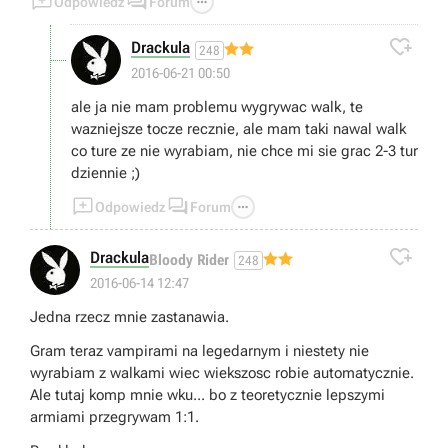



Odpowiedz
Forum

Drackula
248
2016-06-21 00:50
ale ja nie mam problemu wygrywac walk, te
wazniejsze tocze recznie, ale mam taki nawal walk
co ture ze nie wyrabiam, nie chce mi sie grac 2-3 tur
dziennie ;)



Odpowiedz
Forum

Drackula
Bloody Rider
248
2016-06-14 12:47
Jedna rzecz mnie zastanawia.
Gram teraz vampirami na legedarnym i niestety nie
wyrabiam z walkami wiec wiekszosc robie automatycznie.
Ale tutaj komp mnie wku... bo z teoretycznie lepszymi
armiami przegrywam 1:1.