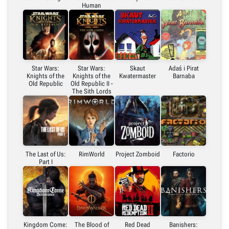
Human
Star Wars:
Star Wars:
Skaut
Adaś i Pirat
Knights of the
Knights of the
Kwatermaster
Barnaba
Old Republic
Old Republic II -
The Sith Lords
The Last of Us:
RimWorld
Project Zomboid
Factorio
Part I
Kingdom Come:
The Blood of
Red Dead
Banishers: