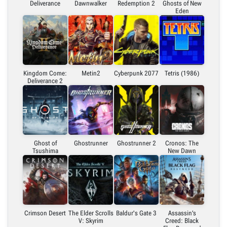
Deliverance
Dawnwalker
Redemption 2
Ghosts of New
Eden
Kingdom Come:
Metin2
Cyberpunk 2077
Tetris (1986)
Deliverance 2
Ghost of
Ghostrunner
Ghostrunner 2
Cronos: The
Tsushima
New Dawn
Crimson Desert
The Elder Scrolls
Baldur's Gate 3
Assassin’s
V: Skyrim
Creed: Black