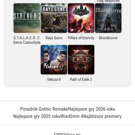
Flag Resynced
S.T.A.L.K.E.R. 2:
Days Gone
Pillars of Eternity
Bloodborne
Serce Czarnobyla
Yakuza 0
Path of Exile 2
Poradnik Gothic Remake
Najlepsze gry 2026 roku
Najlepsze gry 2025 roku
Wiedźmin 4
Najbliższe premiery
GRYOnline.pl: