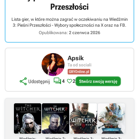
Przeszłości
Lista gier, w które można zagrać w oczekiwaniu na Wiedźmin
3: Pieśni Przeszłości - Wybory społeczności na X oraz na FB.
Opublikowana:
2 czerwca 2026
Apsik
Ta od sociali
GRYOnline.pl



4
2
Udostępnij
Stwórz swoją wersję
Link bezpośredni
Embed (iframe)
Wiedźmin:
Wiedźmin 2:
Wiedźmin 3:
Wiedźmin 3: