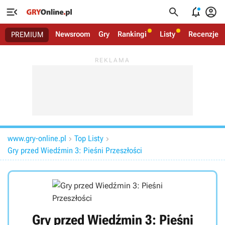




Newsroom
Gry
Rankingi
Listy
Recenzje
PREMIUM
www.gry-online.pl
Top Listy


Gry przed Wiedźmin 3: Pieśni Przeszłości
Gry przed Wiedźmin 3: Pieśni