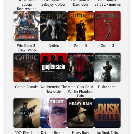
Edycja
Zabójcy Królów
Dziki Gon
Serca z kamienia
Rozszerzona
X (Twitter)
Link do grafiki poziomej
Wiedźmin 3:
Gothic
Gothic II
Gothic 3
Link do grafiki pionowej
Krew i wino
Gothic Remake
Wolfenstein: The
Metal Gear Solid
Dishonored
New Order
V: The Phantom
Pain
007: First Light
Detroit: Become
Heavy Rain
As Dusk Falls