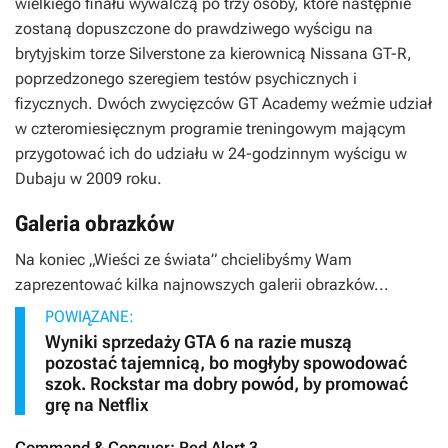
wielkiego finału wywalczą po trzy osoby, które następnie
zostaną dopuszczone do prawdziwego wyścigu na
brytyjskim torze Silverstone za kierownicą Nissana GT-R,
poprzedzonego szeregiem testów psychicznych i
fizycznych. Dwóch zwycięzców GT Academy weźmie udział
w czteromiesięcznym programie treningowym mającym
przygotować ich do udziału w 24-godzinnym wyścigu w
Dubaju w 2009 roku.
Galeria obrazków
Na koniec „Wieści ze świata” chcielibyśmy Wam
zaprezentować kilka najnowszych galerii obrazków...
POWIĄZANE:
Wyniki sprzedaży GTA 6 na razie muszą
pozostać tajemnicą, bo mogłyby spowodować
szok. Rockstar ma dobry powód, by promować
grę na Netflix
Command & Conquer: Red Alert 3