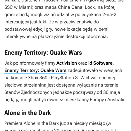
SSC w Miami) oraz mapa China Canal Lock, na której
gracze będą mogli wziąć udział w pojedynkach 2-na-2.
Interesujący jest fakt, że w przeciwieństwie do
podstawowej edycji gry, nowe lokacje będą w pełni
interaktywne na płaszczyźnie destrukcji otoczenia.
Enemy Territory: Quake Wars
Jak poinformowały firmy
Activision
oraz
id Software
,
Enemy Territory: Quake Wars
zadebiutowało w wersjach
na konsole Xbox 360 i PlayStation 3. W chwili obecnej
sieciowa strzelanina jest dostępna wyłącznie na terenie
Stanów Zjednoczonych jednakże począwszy od 30 maja
będą ją mogli nabyć również mieszkańcy Europy i Australii.
Alone in the Dark
Premiera
Alone in the Dark
już za niecały miesiąc (w
Europie gra zadebiutuje 20 czerwca). By podgrzać i tak