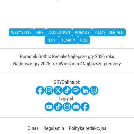
WSZYSTKIE
GRY
COOLDOWN
PORADY
FILMY I SERIALE
TECH
TEMATY
RSS
Poradnik Gothic Remake
Najlepsze gry 2026 roku
Najlepsze gry 2025 roku
Wiedźmin 4
Najbliższe premiery
GRYOnline.pl:
tvgry.pl:
O nas
Regulamin
Polityka redakcyjna