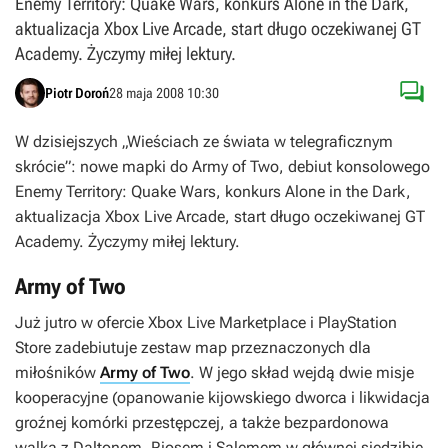
Enemy Territory: Quake Wars, konkurs Alone in the Dark,
aktualizacja Xbox Live Arcade, start długo oczekiwanej GT
Academy. Życzymy miłej lektury.

Piotr Doroń
28 maja 2008 10:30
W dzisiejszych „Wieściach ze świata w telegraficznym
skrócie”: nowe mapki do Army of Two, debiut konsolowego
Enemy Territory: Quake Wars, konkurs Alone in the Dark,
aktualizacja Xbox Live Arcade, start długo oczekiwanej GT
Academy. Życzymy miłej lektury.
Army of Two
Już jutro w ofercie Xbox Live Marketplace i PlayStation
Store zadebiutuje zestaw map przeznaczonych dla
miłośników
Army of Two
. W jego skład wejdą dwie misje
kooperacyjne (opanowanie kijowskiego dworca i likwidacja
groźnej komórki przestępczej, a także bezpardonowa
walka z Daltonem, Riosem i Salemem w głównej siedzibie