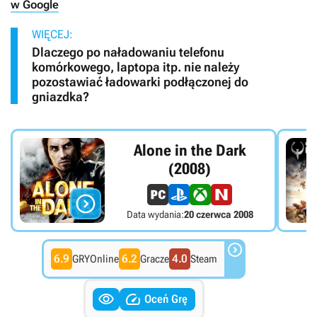
w Google
WIĘCEJ:
Dlaczego po naładowaniu telefonu
komórkowego, laptopa itp. nie należy
pozostawiać ładowarki podłączonej do
gniazdka?
Alone in the Dark
(2008)

Data wydania:
20 czerwca 2008

6.9
6.2
4.0
GRYOnline
Gracze
Steam


Oceń Grę