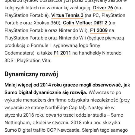
Spośród tytułów dostarczonych przez opisywany zespół w
kolejnych latach na wzmiankę zasługują:
Driver 76
(na
PlayStation Portable),
Virtua Tennis 3
(na PC, PlayStation
Portable oraz Xboksa 360),
Colin McRae: DiRT 2
(na
PlayStation Portable oraz Nintendo Wii),
F1 2009
na
PlayStation Portable oraz Nintendo Wii (będące pierwszą
produkcją o Formule 1 sygnowaną logo firmy
Codemasters), a także
F1 2011
na handheldy Nintendo
3DS i PlayStation Vita.
Dynamiczny rozwój
Mniej więcej od 2014 roku gracze mogli obserwować, jak
Sumo Digital dynamicznie się rozwija.
Wówczas to po
wykupie menadżerskim firma odzyskała niezależność (przy
wsparciu ze strony NorthEdge Capital). Następnie w
styczniu 2016 roku otwarto trzeci oddział studia – Sumo
Nottingham, z kolei w styczniu 2018 roku pod skrzydła
Sumo Digital trafiło CCP Newcastle. Sierpień tego samego