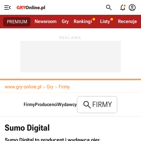




Newsroom
Gry
Rankingi
Listy
Recenzje
PREMIUM
www.gry-online.pl
Gry
Firmy



FIRMY
Firmy
Producenci
Wydawcy
Sumo Digital
Sumo Digital to producent i wydawca gier.