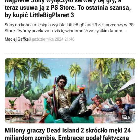
Najpierw Sony wyłączyło serwery tej gry, a
teraz usuwa ją z PS Store. To ostatnia szansa,
by kupić LittleBigPlanet 3
Sony do końca miesiąca wycofa LittleBigPlanet 3 ze sprzedaży w PS
Store. Twórcy przekazali dziś tę wiadomość wszystkim fanom
Sackboya.
Maciej Gaffke
8 października 2024 21:46

5
Miliony graczy Dead Island 2 skróciło męki 24
miliardom zombie. Embracer podał faktyczną