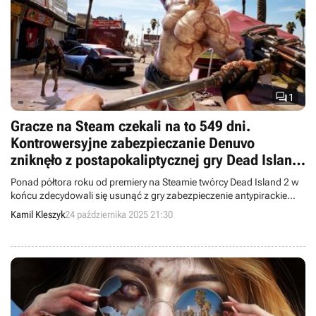

1
Gracze na Steam czekali na to 549 dni.
Kontrowersyjne zabezpieczanie Denuvo
zniknęło z postapokaliptycznej gry Dead Island
2
Ponad półtora roku od premiery na Steamie twórcy Dead Island 2 w
końcu zdecydowali się usunąć z gry zabezpieczenie antypirackie
Denuvo.
Kamil Kleszyk
24 października 2025 21:30