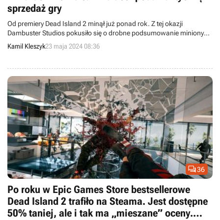
sprzedaż gry
Od premiery Dead Island 2 minął już ponad rok. Z tej okazji
Dambuster Studios pokusiło się o drobne podsumowanie minionych
12 miesięcy.
Kamil Kleszyk
23 maja 2024 08:36

36
Po roku w Epic Games Store bestsellerowe
Dead Island 2 trafiło na Steama. Jest dostępne
50% taniej, ale i tak ma „mieszane” oceny.