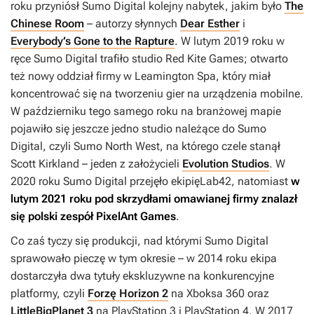
roku przyniósł Sumo Digital kolejny nabytek, jakim było
The
Chinese Room
– autorzy słynnych
Dear Esther
i
Everybody’s Gone to the Rapture
. W lutym 2019 roku w
ręce Sumo Digital trafiło studio Red Kite Games; otwarto
też nowy oddział firmy w Leamington Spa, który miał
koncentrować się na tworzeniu gier na urządzenia mobilne.
W październiku tego samego roku na branżowej mapie
pojawiło się jeszcze jedno studio należące do Sumo
Digital, czyli Sumo North West, na którego czele stanął
Scott Kirkland – jeden z założycieli
Evolution Studios
. W
2020 roku Sumo Digital przejęło ekipięLab42, natomiast
w
lutym 2021 roku pod skrzydłami omawianej firmy znalazł
się polski zespół PixelAnt Games
.
Co zaś tyczy się produkcji, nad którymi Sumo Digital
sprawowało pieczę w tym okresie – w 2014 roku ekipa
dostarczyła dwa tytuły ekskluzywne na konkurencyjne
platformy, czyli
Forzę Horizon 2
na Xboksa 360 oraz
LittleBigPlanet 3
na PlayStation 3 i PlayStation 4. W 2017