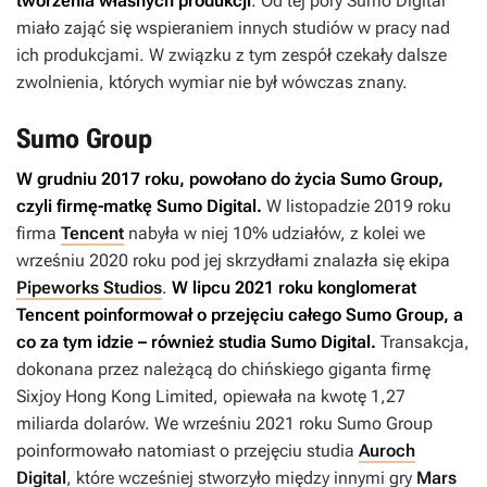
tworzenia własnych produkcji
. Od tej pory Sumo Digital
miało zająć się wspieraniem innych studiów w pracy nad
ich produkcjami. W związku z tym zespół czekały dalsze
zwolnienia, których wymiar nie był wówczas znany.
Sumo Group
W grudniu 2017 roku, powołano do życia Sumo Group,
czyli firmę-matkę Sumo Digital.
W listopadzie 2019 roku
firma
Tencent
nabyła w niej 10% udziałów, z kolei we
wrześniu 2020 roku pod jej skrzydłami znalazła się ekipa
Pipeworks Studios
.
W lipcu 2021 roku konglomerat
Tencent poinformował o przejęciu całego Sumo Group, a
co za tym idzie – również studia Sumo Digital.
Transakcja,
dokonana przez należącą do chińskiego giganta firmę
Sixjoy Hong Kong Limited, opiewała na kwotę 1,27
miliarda dolarów. We wrześniu 2021 roku Sumo Group
poinformowało natomiast o przejęciu studia
Auroch
Digital
, które wcześniej stworzyło między innymi gry
Mars