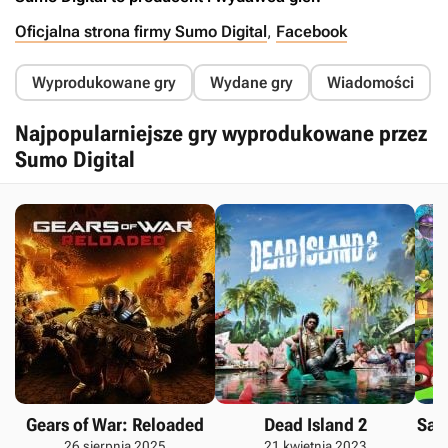
Oficjalna strona firmy Sumo Digital
,
Facebook
Wyprodukowane gry
Wydane gry
Wiadomości
Najpopularniejsze gry wyprodukowane przez
Sumo Digital
Gears of War: Reloaded
Dead Island 2
Sac
26 sierpnia 2025
21 kwietnia 2023