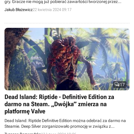
gry. Gracze nie mogą już pobierać zawartości tworzonej przez
innych fanów.
Jakub Błażewicz
22 kwietnia 2024 09:17

17
Dead Island: Riptide - Definitive Edition za
darmo na Steam. „Dwójka” zmierza na
platformę Valve
Dead Island: Riptide Definitive Edition można odebrać za darmo na
Steamie. Deep Silver zorganizowało promocję w związku z
nadchodzącym debiutem „dwójki” na platformie firmy Valve.