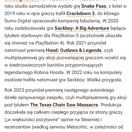
roku studio samodzielnie wydało grę
Snake Pass
, z kolei w
2019 roku w ręce graczy trafił
Crackdown 3
, do którego
Sumo Digital opracowało kampanię fabularną. W 2020
roku zadebiutowała gra
Sackboy: A Big Adventure
będąca
tytułem startowym dla PlayStation 5 (aczkolwiek ukazała
się również na PlayStation 4). Rok 2021 przyniósł
natomiast premierę
Hood: Outlaws & Legends
, czyli
multiplayerowej gry akcji pozwalającej graczom wcielić się
w średniowiecznych banitów przypominających
legendarnego Robina Hooda. W 2022 roku na komputery
osobiste trafiła natomiast gra
Sackboy: Wielka przygoda
.
Rok 2023 przyniósł premierę następnego autorskiego
dzieła opisywanego zespołu, czyli multiplayerowej gry akcji
pod tytułem
The Texas Chain Saw Massacre
. Produkcja
doczekała się całkiem ciepłego przyjęcia ze strony graczy
(„w większości pozytywne” opinie na Steamie) i
recenzentów (według serwisu Metacritic, w zależności od