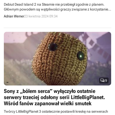
Powód jest dosyć błahy
Debiut Dead Island 2 na Steamie nie przebiegł zgodnie z planem.
Głównym powodem są wątpliwości graczy związane z korzystaniem
z launchera Epic Games.
Adrian Werner
23 kwietnia 2024 09:34

9
Sony z „bólem serca” wyłączyło ostatnie
serwery trzeciej odsłony serii LittleBigPlanet.
Wśród fanów zapanował wielki smutek
Twórcy LittleBigPlanet 3 ostatecznie postawili kreskę na serwerach